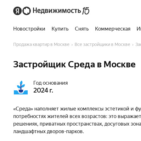
Новостройки
Купить
Снять
Коммерческая
И
Продажа квартир в Москве
Все застройщики в Москве
З
Застройщик Среда в Москве
Год основания
2024 г.
«Среда» наполняет жилые комплексы эстетикой и фу
потребностях жителей всех возрастов: это выражае
решениях, приватных пространствах, досуговых зон
ландшафтных дворов-парков.