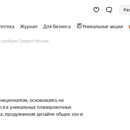
Ра
потека
Журнал
Для бизнеса
Уникальные акции
астройщик Среда в Москве
нкционалом, основываясь на
тся в уникальных планировочных
ах, продуманном дизайне общих зон и