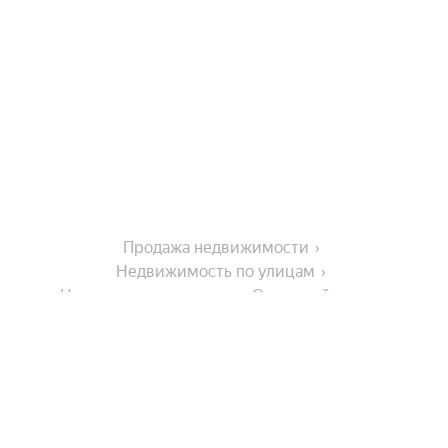
Продажа недвижимости
Недвижимость по улицам
Недвижимость по улице Окружной проезд
На улице
1-й Кирпичный переулок