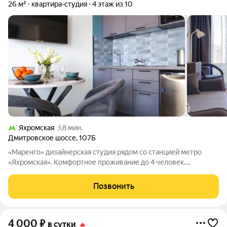
26 м²
квартира-студия
4 этаж из 10
Яхромская
8 мин.
Дмитровское шоссе
,
107Б
«Маренго» дизайнерская студия рядом со станцией метро
«Яхромская». Комфортное проживание до 4 человек.
Бесконтактное заселение 24/7. Комфорт и уют в каждой
детали. Всю важную информацию об апартаментах вы можете
Позвонить
узнать ниже. В апартаментах запрещено
4 000
₽
в сутки