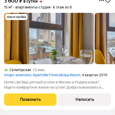
3 600
₽
в сутки
15 м²
апартаменты-студия
6 этаж из 8
новостройка
Селигерская
5 мин.
Апарт-комплекс ApartVille Fitness&Spa Resort
, 4 квартал 2019
Home Like Ваш уютный уголок в Москве и Подмосковье!
Ищете комфортное жильё на сутки? Добро пожаловать в
Home Like ваш надёжный партнёр в мире посуточной аренды!
Удобство, которое вы оцените: Заселение 24/7 заезжайте в
Позвонить
Написать
любое время, даже ночью