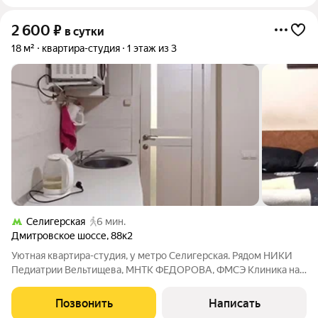
2 600
₽
в сутки
18 м²
квартира-студия
1 этаж из 3
Селигерская
6 мин.
Дмитровское шоссе
,
88к2
Уютная квартира-студия, у метро Селигерская. Рядом НИКИ
Педиатрии Вельтищева, МНТК ФЕДОРОВА, ФМСЭ Клиника на
Сусанина, кафе и магазины. Обратите внимание: при
бронировании обязательно правильно указывайте количество
Позвонить
Написать
гостей, включая детей старше 10