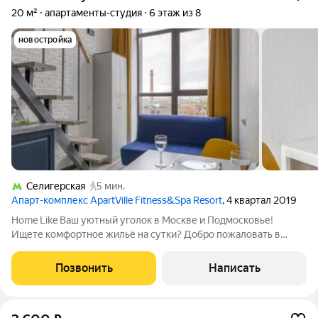
20 м²
апартаменты-студия
6 этаж из 8
новостройка
Селигерская
5 мин.
Апарт-комплекс ApartVille Fitness&Spa Resort
, 4 квартал 2019
Home Like Ваш уютный уголок в Москве и Подмосковье!
Ищете комфортное жильё на сутки? Добро пожаловать в
Home Like ваш надёжный партнёр в мире посуточной аренды!
Удобство, которое вы оцените: Заселение 24/7 заезжайте в
Позвонить
Написать
любое время, даже ночью