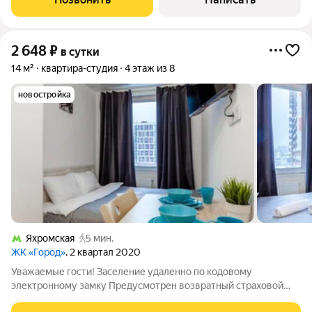
любое время, даже ночью
2 648
₽
в сутки
14 м²
квартира-студия
4 этаж из 8
новостройка
Яхромская
5 мин.
ЖК «Город»
, 2 квартал 2020
Уважаемые гости! Заселение удаленно по кодовому
электронному замку Предусмотрен возвратный страховой
депозит 1000р. Залог возвращается в день выезда после