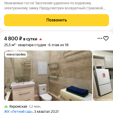
Уважаемые гости! Заселение удаленно по кодовому
электронному замку Предусмотрен возвратный страховой
депозит 1000р. Залог возвращается в день выезда после
принятия квартиры горничной. В случае нарушения правил
Позвонить
проживания, либо порчу имущества залог
4 800
₽
в сутки
25,5 м²
квартира-студия
6 этаж из 18
новостройка
Яхромская
2 мин.
ЖК «Летний сад»
, 3 квартал 2021