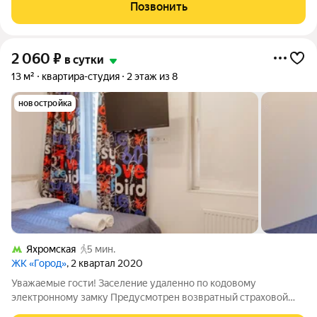
принятия квартиры горничной. В случае нарушения правил
Позвонить
проживания, либо порчу имущества залог
2 060
₽
в сутки
13 м²
квартира-студия
2 этаж из 8
новостройка
Яхромская
5 мин.
ЖК «Город»
, 2 квартал 2020
Уважаемые гости! Заселение удаленно по кодовому
электронному замку Предусмотрен возвратный страховой
депозит 1000р. Залог возвращается в день выезда после