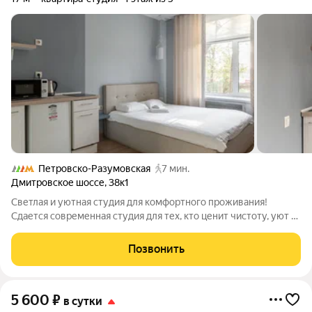
Петровско-Разумовская
7 мин.
Дмитровское шоссе
,
38к1
Светлая и уютная студия для комфортного проживания!
Сдается современная студия для тех, кто ценит чистоту, уют и
порядок. Отлично подойдет для отдыха, работы или деловой
поездки. Если вы ищете комфортное и безопасное жилье, то
Позвонить
этот вариант для вас!
5 600
₽
в сутки