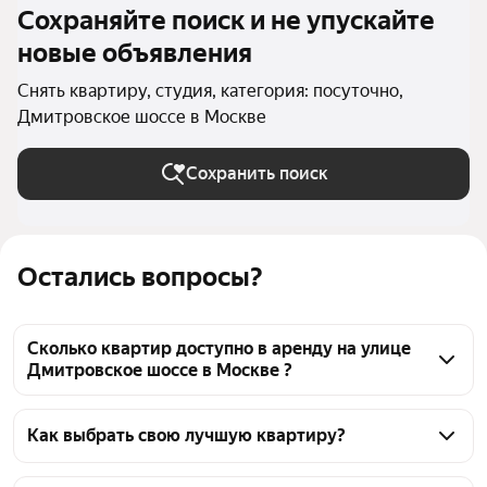
Сохраняйте поиск и не упускайте
новые объявления
Снять квартиру, студия, категория: посуточно,
Дмитровское шоссе в Москве
Сохранить поиск
Остались вопросы?
Сколько квартир доступно в аренду на улице
Дмитровское шоссе в Москве ?
На Яндекс Недвижимости на улице Дмитровское 
шоссе в Москве доступно в аренду 50 квартир, из 
Как выбрать свою лучшую квартиру?
них 3 объявления от собственников, 49 объявлений 
Чтобы снять посуточно квартиру - студию на улице 
от агентств