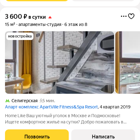
3 600
₽
в сутки
15 м²
апартаменты-студия
6 этаж из 8
новостройка
Селигерская
5 мин.
Апарт-комплекс ApartVille Fitness&Spa Resort
, 4 квартал 2019
Home Like Ваш уютный уголок в Москве и Подмосковье!
Ищете комфортное жильё на сутки? Добро пожаловать в
Home Like ваш надёжный партнёр в мире посуточной аренды!
Удобство, которое вы оцените: Заселение 24/7 заезжайте в
Позвонить
Написать