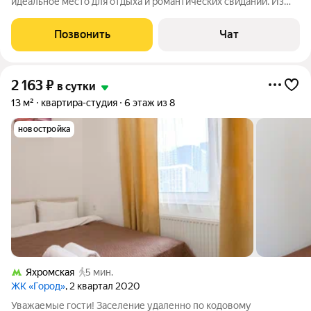
идеальное место для отдыха и романтических свиданий. Из
панорамных окон высотой 5 м открывается захватывающий
вид на Москву: вау-эффект гарантирован идеальная
Позвонить
Чат
атмосфера для закатов и созерцания
2 163
₽
в сутки
13 м²
квартира-студия
6 этаж из 8
новостройка
Яхромская
5 мин.
ЖК «Город»
, 2 квартал 2020
Уважаемые гости! Заселение удаленно по кодовому