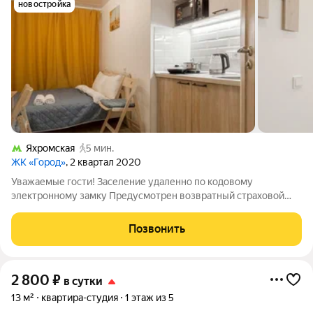
новостройка
Яхромская
5 мин.
ЖК «Город»
, 2 квартал 2020
Уважаемые гости! Заселение удаленно по кодовому
электронному замку Предусмотрен возвратный страховой
депозит 1000р. Залог возвращается в день выезда после
принятия квартиры горничной. В случае нарушения правил
Позвонить
проживания, либо порчу имущества залог
2 800
₽
в сутки
13 м²
квартира-студия
1 этаж из 5