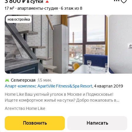
3 800
₽
в сутки
17 м²
апартаменты-студия
6 этаж из 8
новостройка
Селигерская
5 мин.
Апарт-комплекс ApartVille Fitness&Spa Resort
, 4 квартал 2019
Home Like Ваш уютный уголок в Москве и Подмосковье!
Ищете комфортное жильё на сутки? Добро пожаловать в
Home Like ваш надёжный партнёр в мире посуточной аренды!
Агентство Home Like
Удобство, которое вы оцените: Заселение 24/7 заезжайте в
любое время, даже ночью
Позвонить
Написать