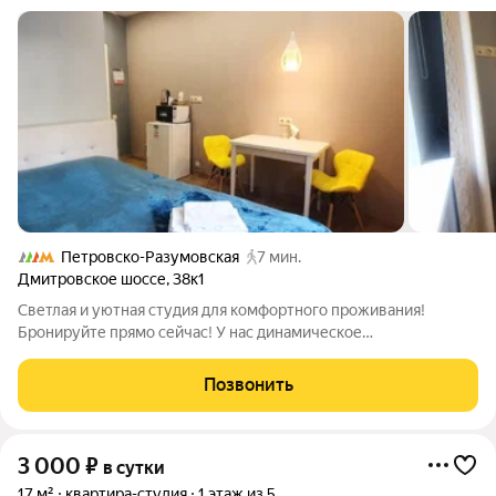
Петровско-Разумовская
7 мин.
Дмитровское шоссе
,
38к1
Светлая и уютная студия для комфортного проживания!
Бронируйте прямо сейчас! У нас динамическое
ценообразование стоимость зависит от дат проживания и
количества гостей. Указывайте всех взрослых и детей
Позвонить
независимо от возраста при бронировании. Что
3 000
₽
в сутки
17 м²
квартира-студия
1 этаж из 5