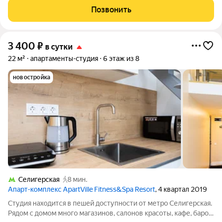
принятия квартиры горничной. В случае нарушения правил
Позвонить
проживания, либо порчу имущества залог
3 400
₽
в сутки
22 м²
апартаменты-студия
6 этаж из 8
новостройка
Селигерская
8 мин.
Апарт-комплекс ApartVille Fitness&Spa Resort
, 4 квартал 2019
Студия находится в пешей доступности от метро Селигерская.
Рядом с домом много магазинов, салонов красоты, кафе, баров,