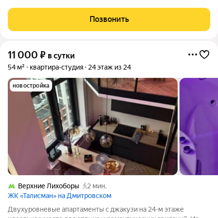
комфортного проживания уже есть: Техника: холодильник,
плита, микроволновка, стиральная машина, фен, утюг.
Позвонить
Комфорт: чистое постельное
11 000
₽
в сутки
54 м²
квартира-студия
24 этаж из 24
новостройка
Верхние Лихоборы
2 мин.
ЖК «Талисман» на Дмитровском
Двухуровневые апартаменты с джакузи на 24-м этаже