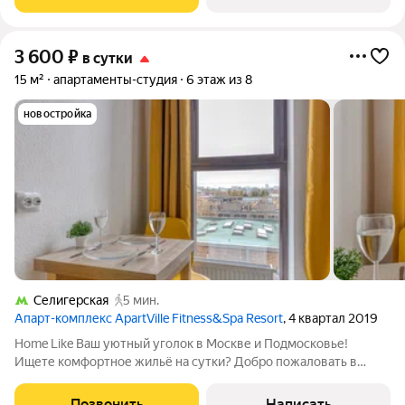
любое время, даже ночью
3 600
₽
в сутки
15 м²
апартаменты-студия
6 этаж из 8
новостройка
Селигерская
5 мин.
Апарт-комплекс ApartVille Fitness&Spa Resort
, 4 квартал 2019
Home Like Ваш уютный уголок в Москве и Подмосковье!
Ищете комфортное жильё на сутки? Добро пожаловать в
Home Like ваш надёжный партнёр в мире посуточной аренды!
Удобство, которое вы оцените: Заселение 24/7 заезжайте в
Позвонить
Написать