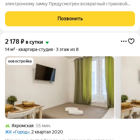
электронному замку Предусмотрен возвратный страховой
депозит 1000р. Залог возвращается в день выезда после
принятия квартиры горничной. В случае нарушения правил
Позвонить
проживания, либо порчу имущества залог
2 178
₽
в сутки
14 м²
квартира-студия
3 этаж из 8
новостройка
Яхромская
5 мин.
ЖК «Город»
, 2 квартал 2020