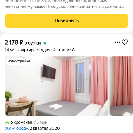
Уважаемые гости! Заселение удаленно по кодовому
электронному замку Предусмотрен возвратный страховой
депозит 1000р. Залог возвращается в день выезда после
принятия квартиры горничной. В случае нарушения правил
Позвонить
проживания, либо порчу имущества залог
2 178
₽
в сутки
14 м²
квартира-студия
4 этаж из 8
новостройка
Яхромская
5 мин.
ЖК «Город»
, 2 квартал 2020