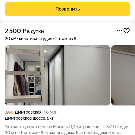
Сбербанк, клиника МНТК «Микрохирургия глаза» им. С.Н.
Федорова. После каждого выезда гостей проводим
Позвонить
генеральную уборку. В студии
2 500
₽
в сутки
20 м²
квартира-студия
1 этаж из 8
Дмитровская
6 мин.
Дмитровское шоссе
,
5к1
Уютная студия в центре Москвы! (Дмитровское ш., 3к1) Студия
20 м на 1-м этаже 8-этажного дома. Всё необходимое для