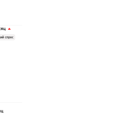
сяц
ий спрос
яц