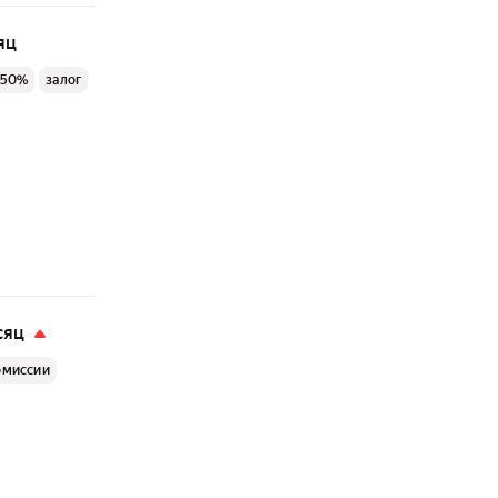
яц
 50%
залог
сяц
омиссии