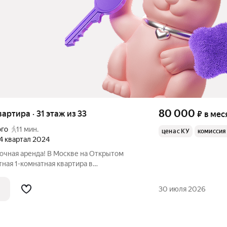
80 000
квартира · 31 этаж из 33
₽
в мес
ого
11 мин.
цена с КУ
комиссия
 4 квартал 2024
рочная аренда! В Москве на Открытом
тная 1-комнатная квартира в
 доме 2024 года постройки. Квартира
оремонтом расположена на 31 этаже,
30 июля 2026