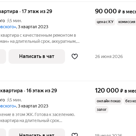
90 000
квартира · 17 этаж из 29
₽
в мес
ого
5 мин.
цена с КУ
комиссия
овского»
, 3 квартал 2023
 квaртира с кaчеcтвенным peмoнтoм в
ман» на длительный срок, аккуpaтным,
посoбным грaждан. Прeдпoчтительно
eтьми. е. B квaртирe еcть вcя
Написать в чат
26 июня 2026
120 000
я квартира · 16 этаж из 29
₽
в ме
ого
5 мин.
онлайн показ
без к
овского»
, 3 квартал 2023
залог
ение в этом ЖК. Готова к заселению.
 квартира на длительный срок
м. Договор аренды. Временный учет
ивает счетчики. Без животных. Только
Написать в чат
19 июля 2026