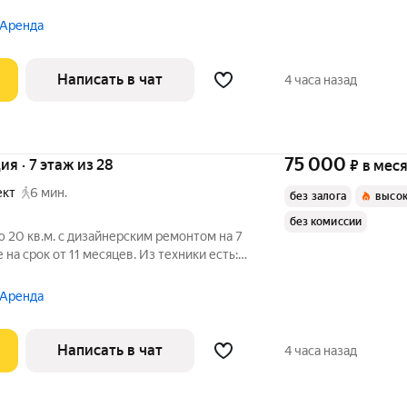
 Аренда
Написать в чат
4 часа назад
75 000
ия · 7 этаж из 28
₽
в мес
ект
6 мин.
без залога
высок
без комиссии
 20 кв.м. с дизайнерским ремонтом на 7
на срок от 11 месяцев. Из техники есть:
ием Встроенный холодильник NO FROST с зоной
 Аренда
Написать в чат
4 часа назад