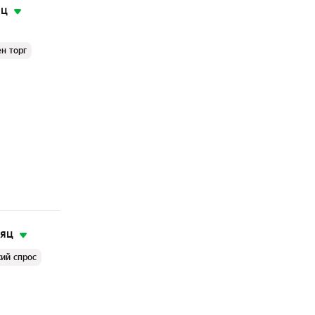
яц
н торг
сяц
ий спрос