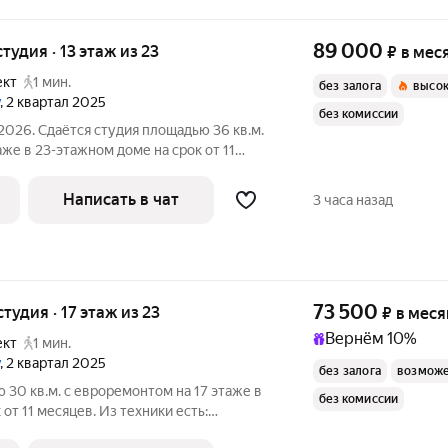
89 000
студия · 13 этаж из 23
₽
в мес
ект
1 мин.
без залога
высок
, 2 квартал 2025
без комиссии
2026. Сдаётся студия площадью 36 кв.м.
же в 23-этажном доме на срок от 11
ная
Написать в чат
3 часа назад
73 500
студия · 17 этаж из 23
₽
в меся
Вернём 10%
ект
1 мин.
, 2 квартал 2025
без залога
возможе
 30 кв.м. с евроремонтом на 17 этаже в
без комиссии
от 11 месяцев. Из техники есть: