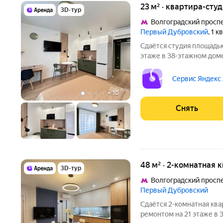
23 м² · квартира-студ
3D-тур
Волгоградский просп
Первый Дубровский
, 1 
Сдаётся студия площадью
этаже в 38-этажном доме 
Телевизор Стиральная машина Холодильник Кондиционер
Микроволновка Дом - мон
Сервис Яндекс
подъезде 4
+
10
Снять
48 м² · 2-комнатная 
3D-тур
Волгоградский просп
Первый Дубровский
Сдаётся 2-комнатная ква
ремонтом на 21 этаже в 3