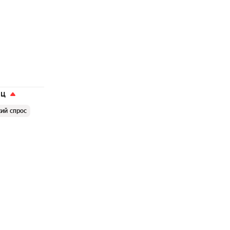
яц
ий спрос