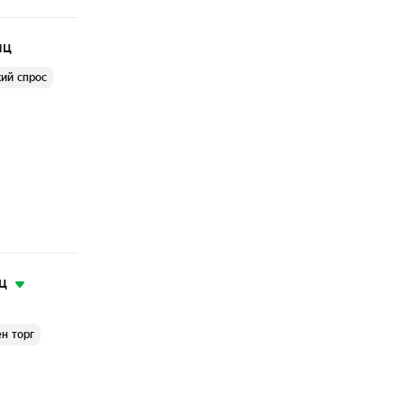
яц
ий спрос
ц
н торг