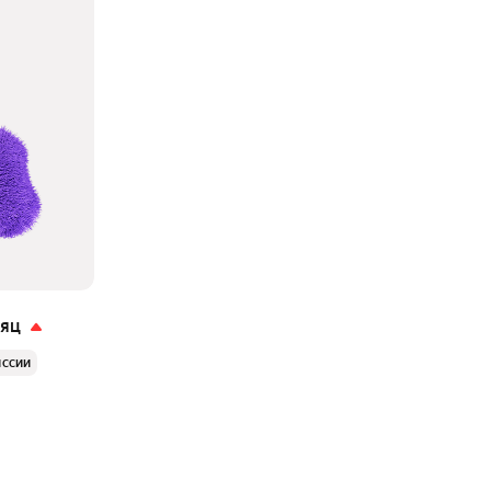
сяц
иссии