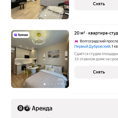
Кондиционер Дом - монол
Снять
консьерж. В подъезде
+
8
20 м² · квартира-студ
Волгоградский просп
Первый Дубровский
, 1 
Сдаётся студия площадью
33-этажном доме на срок от 
шкаф Стиральная машина Холодильник Посудомоечная машина
Снять
+
11