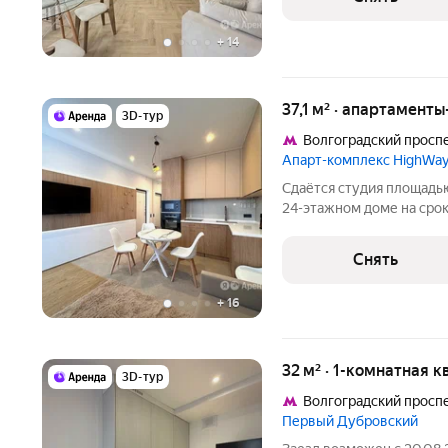
Дом -
+
14
37,1 м² · апартаменты
3D-тур
Волгоградский просп
Апарт-комплекс HighWay
Сдаётся студия площадью
24-этажном доме на срок 
Телевизор Духовой шкаф Стиральная машина Холодильник
Посудомоечная машина Кондиционер Бойлер Микроволновка
Снять
Пылесос Дом -
+
16
32 м² · 1-комнатная 
3D-тур
Волгоградский просп
Первый Дубровский