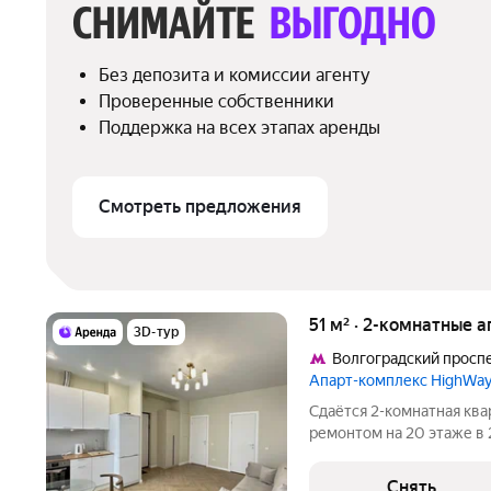
СНИМАЙТЕ 
ВЫГОДНО
Без депозита и комиссии агенту
Проверенные собственники
Поддержка на всех этапах аренды
Смотреть предложения
51 м² · 2-комнатные 
3D-тур
Волгоградский просп
Апарт-комплекс HighWay
Сдаётся 2-комнатная ква
ремонтом на 20 этаже в 
Из техники есть: Телевизор Духовой шкаф Стиральная машина
Сушильная машина Холодильник Кондиционер Микроволновка
Снять