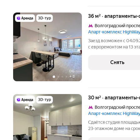
36 м² · апартаменты-
3D-тур
Волгоградский просп
Апарт-комплекс HighWay
Заезд возможен с 04.09.
с евроремонтом на 13 эта
месяцев. Из техники есть: Телевизор Духовой шкаф Стираль
машина Холодильник Посудомоечная машина Кондиционер
Снять
Бойлер
+
8
30 м² · апартаменты-
3D-тур
Волгоградский просп
Апарт-комплекс HighWay
Сдаётся студия площадью
23-этажном доме на срок 
Стиральная машина Холодильник Посудомоечная машина