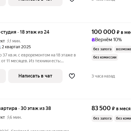
100 000
-студия · 18 этаж из 24
₽
в ме
Вернём 10%
ект
1 мин.
, 2 квартал 2025
без залога
возможе
 37 кв.м. с евроремонтом на 18 этаже в
без комиссии
от 11 месяцев. Из техники есть:
Написать в чат
3 часа назад
83 500
квартира · 30 этаж из 38
₽
в мес
ект
6 мин.
без залога
без ком