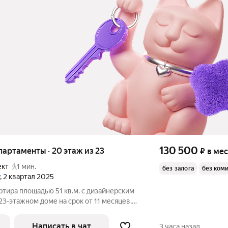
130 500
апартаменты · 20 этаж из 23
₽
в ме
ект
1 мин.
без залога
без ком
, 2 квартал 2025
ртира площадью 51 кв.м. с дизайнерским
23-этажном доме на срок от 11 месяцев.
Написать в чат
3 часа назад