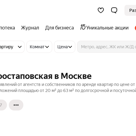
Ра
потека
Журнал
Для бизнеса
Уникальные акции
артиру
Комнат
Цена
оостаповская в Москве
явлений от агентств и собственников по аренде квартир по цене о
ложений площадью от 20 м² до 63 м² по долгосрочной и посуточной
7