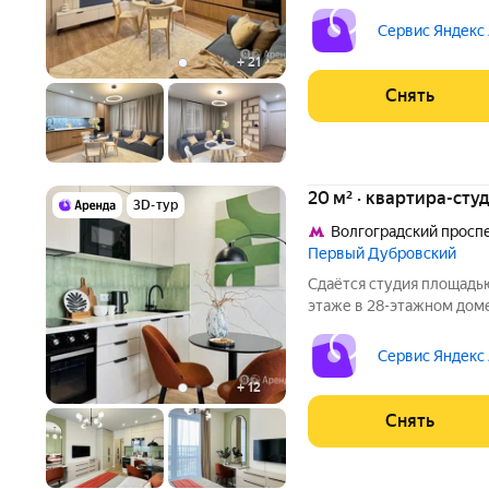
Из техники есть: Телевизор Духовой шкаф Стиральная машина
Сушильная машина Холодильник Посудомоечная машина
Сервис Яндекс
Кондиционер
+
21
Снять
20 м² · квартира-студ
3D-тур
Волгоградский просп
Первый Дубровский
Сдаётся студия площадью
этаже в 28-этажном доме 
Телевизор Духовой шкаф Микроволновка Телевизор Smart TV с 4-
K разрешен
Сервис Яндекс
+
12
Снять