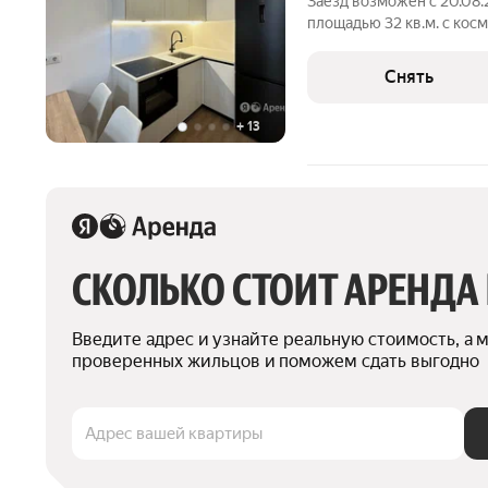
Заезд возможен с 20.08.
площадью 32 кв.м. с кос
этажном доме на срок от 11 м
Духовой шкаф Стиральная машина Холодильник Посудомоечная
Снять
машина
+
13
СКОЛЬКО СТОИТ АРЕНДА
Введите адрес и узнайте реальную стоимость, а 
проверенных жильцов и поможем сдать выгодно
Адрес вашей квартиры