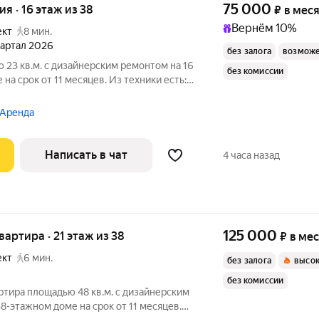
75 000
ия · 16 этаж из 38
₽
в мес
Вернём 10%
ект
8 мин.
квартал 2026
без залога
возможе
 23 кв.м. с дизайнерским ремонтом на 16
без комиссии
на срок от 11 месяцев. Из техники есть:
олитный, окна выходят во двор. В
 Аренда
Написать в чат
4 часа назад
125 000
квартира · 21 этаж из 38
₽
в ме
ект
6 мин.
без залога
высок
без комиссии
ртира площадью 48 кв.м. с дизайнерским
8-этажном доме на срок от 11 месяцев.