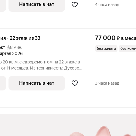
итный, окна выходят во двор. Есть
Написать в чат
4 часа назад
77 000
ия · 22 этаж из 33
₽
в мес
ект
8 мин.
без залога
без ком
квартал 2026
 20 кв.м. с евроремонтом на 22 этаже в
11 месяцев. Из техники есть: Духовой
Кондиционер Микроволновка Пылесос Дом - монолитный, окна
Написать в чат
3 часа назад