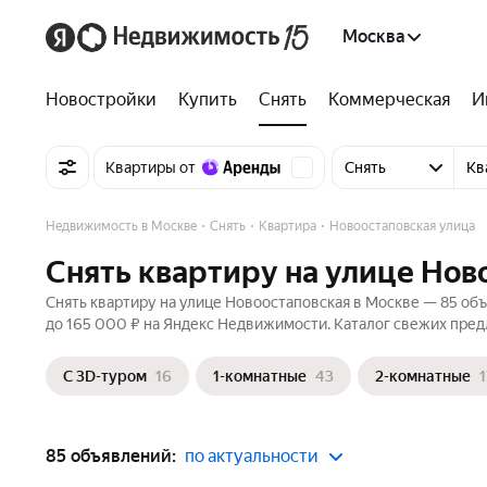
Москва
Новостройки
Купить
Снять
Коммерческая
И
Квартиры от
Снять
Кв
Недвижимость в Москве
Снять
Квартира
Новоостаповская улица
Снять квартиру на улице Нов
Снять квартиру на улице Новоостаповская в Москве — 85 объ
до 165 000 ₽ на Яндекс Недвижимости. Каталог свежих пред
С 3D-туром
16
1-комнатные
43
2-комнатные
1
85 объявлений:
по актуальности