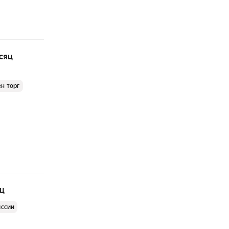
сяц
н торг
яц
иссии