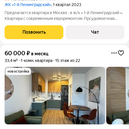
ЖК «1-й Ленинградский»
, 1 квартал 2023
Предлагается квартира в Москве , в ж/к « 1-й Ленинградский ».
Квартира с современным евроремонтом .Прсудомоечная
машина , холодильник , стиральная машина . В комнате
полноценная двухспальная кровать. Всё абсолютно новое .
Позвонить
Чат
Сдается впервые . От
60 000
₽
в месяц
33,4 м²
1-комн. квартира
15 этаж из 22
новостройка