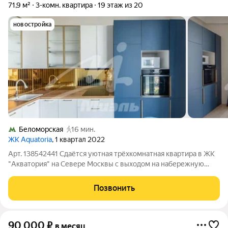
71,9 м²
3-комн. квартира
19 этаж из 20
новостройка
Беломорская
16 мин.
ЖК Aquatoria
, 1 квартал 2022
Арт. 138542441 Сдаётся уютная трёхкомнатная квартира в ЖК
"Акватория" на Севере Москвы с выходом на набережную
Москвы-реки. Круглосуточная охрана дома, электронные
ключи, подземный паркинг. Квартира имеет хорошую
Позвонить
планировку, сделан качественный
90 000
₽
в месяц