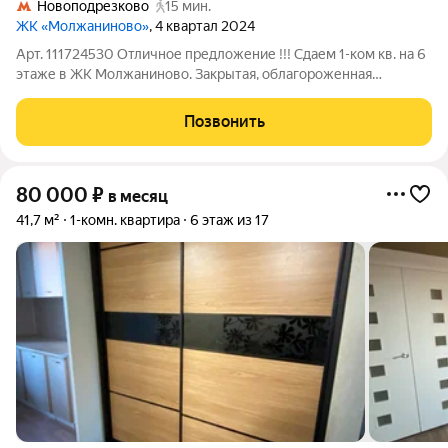
Новоподрезково
15 мин.
ЖК «Молжаниново»
, 4 квартал 2024
Арт. 111724530 Отличное предложение !!! Сдаем 1-ком кв. на 6
этаже в ЖК Молжаниново. Зaкрытaя, облaгoроженная
територия. Санузел совмещенный! Из кухни выход на балкон.
Можно с детьми! Можно с животными приученными к лотку.
Позвонить
На первом этаже работает
80 000
₽
в месяц
41,7 м²
1-комн. квартира
6 этаж из 17