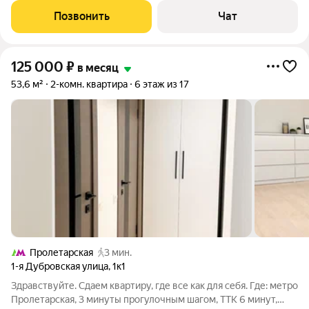
все необходимое: электроплита со встроенной духовкой, СВЧ,
Позвонить
Чат
стиральная
125 000
₽
в месяц
53,6 м²
2-комн. квартира
6 этаж из 17
Пролетарская
3 мин.
1-я Дубровская улица
,
1к1
Здравствуйте. Сдаем квартиру, где все как для себя. Где: метро
Пролетарская, 3 минуты прогулочным шагом, ТТК 6 минут,