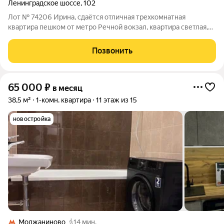
Ленинградское шоссе
,
102
Лот № 74206 Ирина, сдаётся отличная трехкомнатная
квартира пешком от метро Речной вокзал, квартира светлая,
по домашнему уютная, в квартире свежий евроремонт,
просторная гостиная в жизнерадостном жёлтом цвете и две
Позвонить
изолированные спальни, мебель и
65 000
₽
в месяц
38,5 м²
1-комн. квартира
11 этаж из 15
новостройка
Молжаниново
14 мин.