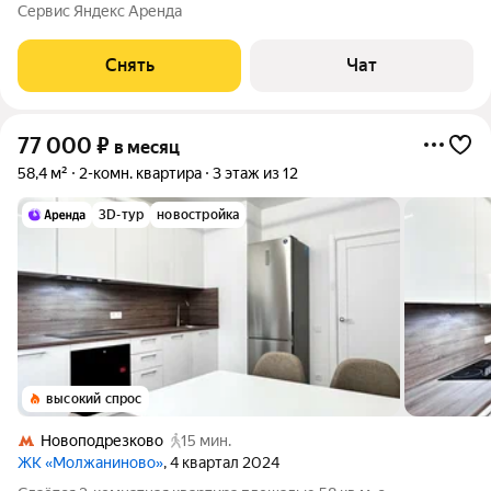
Телевизор Стиральная машина Холодильник Кондиционер
Сервис Яндекс Аренда
Пылесос Дом - монолитный, окна выходят на улицу. В
подъезде 2 лифта - 2
Снять
Чат
77 000
₽
в месяц
58,4 м²
2-комн. квартира
3 этаж из 12
3D-тур
новостройка
высокий спрос
Новоподрезково
15 мин.
ЖК «Молжаниново»
, 4 квартал 2024