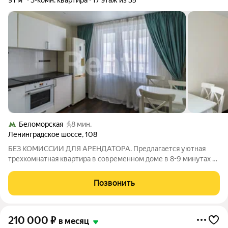
91 м²
3-комн. квартира
17 этаж из 35
Беломорская
8 мин.
Ленинградское шоссе
,
108
БЕЗ КОМИССИИ ДЛЯ АРЕНДАТОРА. Предлагается уютная
трехкомнатная квартира в современном доме в 8-9 минутах от
метро "Речной вокзал" и "Беломорская". Изолированные
гостиная, большая детская с потрясающим видом на реку и
Позвонить
спальня располагают
210 000
₽
в месяц