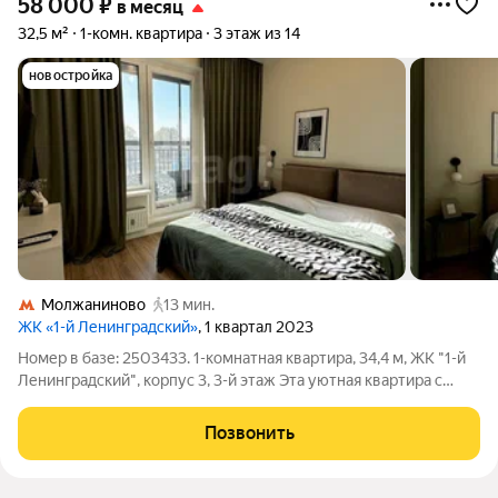
58 000
₽
в месяц
32,5 м²
1-комн. квартира
3 этаж из 14
новостройка
Молжаниново
13 мин.
ЖК «1-й Ленинградский»
, 1 квартал 2023
Номер в базе: 2503433. 1-комнатная квартира, 34,4 м, ЖК "1-й
Ленинградский", корпус 3, 3-й этаж Эта уютная квартира с
дизайнерским ремонтом в светлых скандинавских тонах
расположена в экологически чистом районе Молжаниново и
Позвонить
идеально подходит для