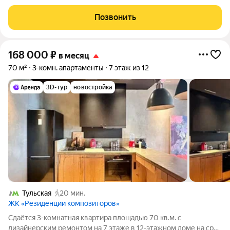
трафик без пробок. 1ая Дубровская д1- тихая улица в Таганском
районе. Дом: добротный 17 этажный дом, тихий двор с
Позвонить
шлагбаумом, много
168 000
₽
в месяц
70 м²
3-комн. апартаменты
7 этаж из 12
3D-тур
новостройка
Тульская
20 мин.
ЖК «Резиденции композиторов»
Сдаётся 3-комнатная квартира площадью 70 кв.м. с
дизайнерским ремонтом на 7 этаже в 12-этажном доме на срок