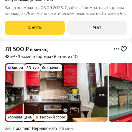
Заезд возможен с 05.09.2026. Сдаётся 4-комнатная квартира
площадью 75 кв.м. с косметическим ремонтом на 1 этаже в 5-
этажном доме на срок от 11 месяцев. Из техники есть:
Телевизор Духовой шкаф Стиральная машина Холодильник
Снять
Чат
Бойлер Дом - кирпичный,
78 500
₽
в месяц
48 м²
3-комн. квартира
6 этаж из 10
3D-тур
без залога
хорошая цена
высокий спрос
Проспект Вернадского
6 мин.