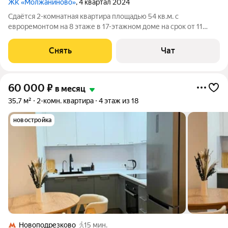
ЖК «Молжаниново»
, 4 квартал 2024
Сдаётся 2-комнатная квартира площадью 54 кв.м. с
евроремонтом на 8 этаже в 17-этажном доме на срок от 11
месяцев. Из техники есть: Телевизор Духовой шкаф
Стиральная машина Сушильная машина Холодильник
Снять
Чат
Посудомоечная машина Кондиционер Дом -
60 000
₽
в месяц
35,7 м²
2-комн. квартира
4 этаж из 18
новостройка
Новоподрезково
15 мин.