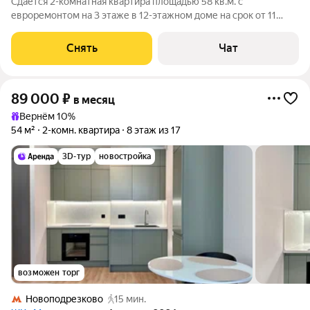
Сдаётся 2-комнатная квартира площадью 58 кв.м. с
евроремонтом на 3 этаже в 12-этажном доме на срок от 11
месяцев. Из техники есть: Духовой шкаф Стиральная машина
Холодильник Посудомоечная машина Кондиционер Дом -
Снять
Чат
монолитный, окна выходят во двор
89 000
₽
в месяц
Вернём 10%
54 м²
2-комн. квартира
8 этаж из 17
3D-тур
новостройка
возможен торг
Новоподрезково
15 мин.