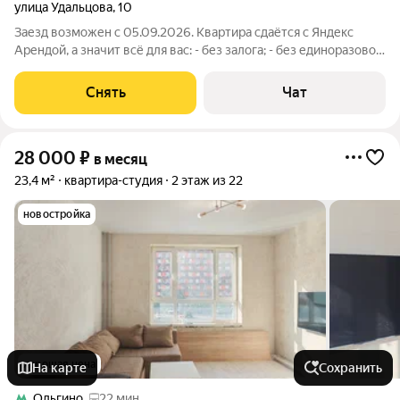
улица Удальцова
,
10
Заезд возможен с 05.09.2026. Квартира сдаётся с Яндекс
Арендой, а значит всё для вас: - без залога; - без единоразовой
комиссии; - с поддержкой от наших специалистов в процессе
проживания. Мы можем показать вам квартиру онлайн это так
Снять
Чат
же детально,
28 000
₽
в месяц
23,4 м²
квартира-студия
2 этаж из 22
новостройка
хорошая цена
На карте
Сохранить
Ольгино
22 мин.