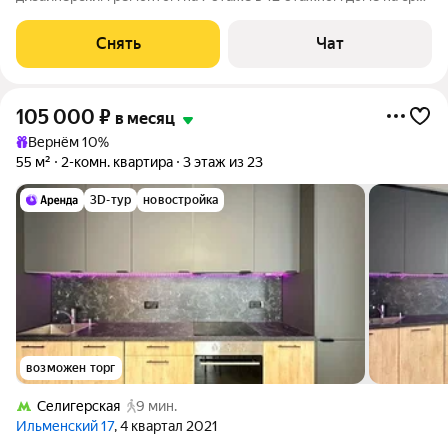
от 11 месяцев. Из техники есть: Телевизор Духовой шкаф
Стиральная машина Холодильник Посудомоечная машина
Снять
Чат
Кондиционер Бойлер
105 000
₽
в месяц
Вернём 10%
55 м²
2-комн. квартира
3 этаж из 23
3D-тур
новостройка
возможен торг
Селигерская
9 мин.
Ильменский 17
, 4 квартал 2021