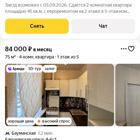
Заезд возможен с 05.09.2026. Сдаётся 2-комнатная квартира
площадью 45 кв.м. с евроремонтом на 2 этаже в 5-этажном
доме на срок от 11 месяцев. Из техники есть: Телевизор
Духовой шкаф Стиральная машина Холодильник
Снять
Чат
Посудомоечная машина Бойлер
84 000
₽
в месяц
75 м²
4-комн. квартира
1 этаж из 5
3D-тур
залог
хорошая цена
высокий спрос
Бауманская
2 мин.
Бакунинская улица
,
4-6с1