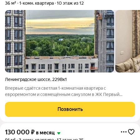
36 м²
1-комн. квартира
10 этаж из 12
Ленинградское шоссе
,
229Вк1
Впервые сдаётся светлая 1-комнатная квартира с
евроремонтом и совмещённым санузлом в ЖК Первый
Ленинградский. Без депозита! В квартире есть: - Интернет с
Wi-Fi; - Телевизор; - Холодильник; - Стиральная машина; -
Позвонить
Кондиционер; - Микроволновка;
130 000
₽
в месяц