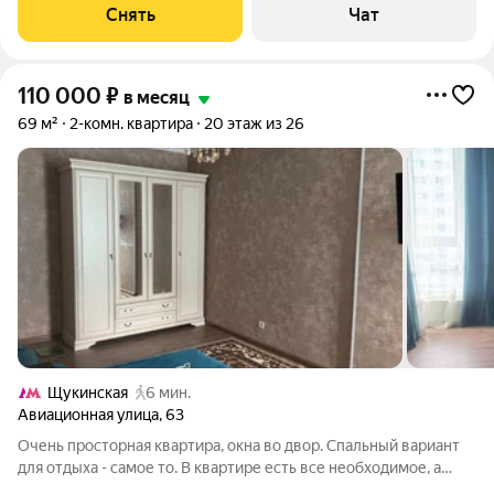
Микроволновка Окна выходят во двор. В подъезде 2 лифта - 1
Снять
Чат
грузовой и 1
110 000
₽
в месяц
69 м²
2-комн. квартира
20 этаж из 26
Щукинская
6 мин.
Авиационная улица
,
63
Очень просторная квартира, окна во двор. Спальный вариант
для отдыха - самое то. В квартире есть все необходимое, а
также: - большая, просторная кухня и прихожая; - на кухне есть