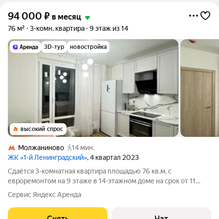
94 000
₽
в месяц
76 м²
3-комн. квартира
9 этаж из 14
3D-тур
новостройка
высокий спрос
Молжаниново
14 мин.
ЖК «1-й Ленинградский»
, 4 квартал 2023
Сдаётся 3-комнатная квартира площадью 76 кв.м. с
евроремонтом на 9 этаже в 14-этажном доме на срок от 11
месяцев. Из техники есть: Духовой шкаф Стиральная машина
Сервис Яндекс Аренда
Холодильник Посудомоечная машина Микроволновка
Пылесос Дом - монолитный, окна
Снять
Чат