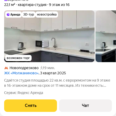
22,1 м²
квартира-студия
9 этаж из 16
3D-тур
новостройка
возможен торг
Новоподрезково
19 мин.
ЖК «Молжаниново»
, 3 квартал 2025
Сдаётся студия площадью 22 кв.м. с евроремонтом на 9 этаже
в 16-этажном доме на срок от 11 месяцев. Из техники есть:
Телевизор Духовой шкаф Стиральная машина Холодильник
Сервис Яндекс Аренда
Посудомоечная машина Кондиционер Микроволновка Дом -
монолитный, окна
Снять
Чат