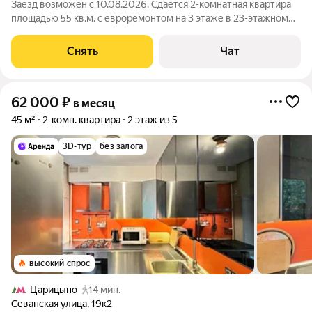
Заезд возможен с 10.08.2026. Сдаётся 2-комнатная квартира
площадью 55 кв.м. с евроремонтом на 3 этаже в 23-этажном
доме на срок от 11 месяцев. Из техники есть: Телевизор
Духовой шкаф Стиральная машина Холодильник
Снять
Чат
Посудомоечная машина
62 000
₽
в месяц
45 м²
2-комн. квартира
2 этаж из 5
3D-тур
без залога
высокий спрос
Царицыно
14 мин.
Севанская улица
,
19к2