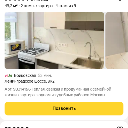
43,2 м²
2-комн. квартира
4 этаж из 9
Войковская
3 мин.
Ленинградское шоссе
,
9к2
Арт. 93314156 Теплая, свежая и продуманная к семейной
жизни квартира в одном из удобных районов Москвы
отличное соотношение цены и качества: аренда 90 000 руб./
мес. за 43,2 м с еврокачественным ремонтом и комфортной
Позвонить
планировкой. Это предложение для