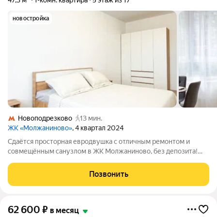
47,3 м²
1-комн. квартира
5 этаж из 17
новостройка
Новоподрезково
13 мин.
ЖК «Молжаниново»
, 4 квартал 2024
Сдаётся просторная евродвушка с отличным ремонтом и
совмещённым санузлом в ЖК Молжаниново, без депозита!
Можно заехать сразу. Отличный вариант для одного-двух
человек или небольшой семьи. Открытая планировка с кухней-
Позвонить
гостиной и отдельной спальной
62 600
₽
в месяц