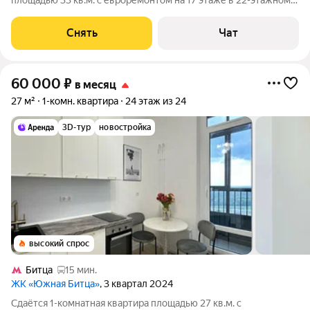
площадью 33 кв.м. с евроремонтом на 17 этаже в 22-этажном
доме на срок от 11 месяцев. Из техники есть: Телевизор
Духовой шкаф Стиральная машина Холодильник Кондиционер
Снять
Чат
Пылесос Дом -
60 000
₽
в месяц
27 м²
1-комн. квартира
24 этаж из 24
3D-тур
новостройка
высокий спрос
Битца
15 мин.
ЖК «Южная Битца»
, 3 квартал 2024
Сдаётся 1-комнатная квартира площадью 27 кв.м. с