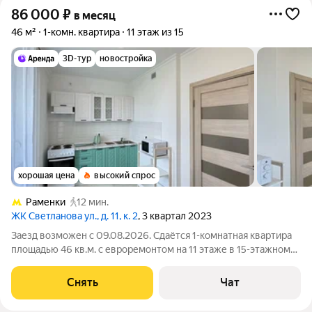
86 000
₽
в месяц
46 м²
1-комн. квартира
11 этаж из 15
3D-тур
новостройка
хорошая цена
высокий спрос
Раменки
12 мин.
ЖК Светланова ул., д. 11, к. 2
, 3 квартал 2023
Заезд возможен с 09.08.2026. Сдаётся 1-комнатная квартира
площадью 46 кв.м. с евроремонтом на 11 этаже в 15-этажном
доме на срок от 11 месяцев. Из техники есть: Телевизор
Духовой шкаф Стиральная машина Холодильник
Снять
Чат
Микроволновка Пылесос Дом -