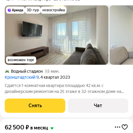
3D-тур
новостройка
возможен торг
Водный стадион
5 мин.
Кронштадтский 9
, 4 квартал 2023
Сдаётся 1-комнатная квартира площадью 42 кв.м. с
дизайнерским ремонтом на 25 этаже в 32-этажном доме на
срок от 11 месяцев. Из техники есть: Телевизор Духовой шкаф
Стиральная машина Сушильная машина Холодильник
Снять
Чат
Кондиционер Микроволновка Дом -
62 500
₽
в месяц