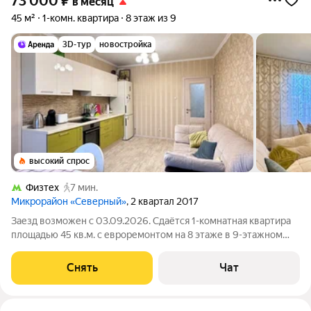
73 000
₽
в месяц
45 м²
1-комн. квартира
8 этаж из 9
3D-тур
новостройка
высокий спрос
Физтех
7 мин.
Микрорайон «Северный»
, 2 квартал 2017
Заезд возможен с 03.09.2026. Сдаётся 1-комнатная квартира
площадью 45 кв.м. с евроремонтом на 8 этаже в 9-этажном
доме на срок от 11 месяцев. Из техники есть: Духовой шкаф
Стиральная машина Холодильник Дом - монолитный, окна
Снять
Чат
выходят на улицу. В