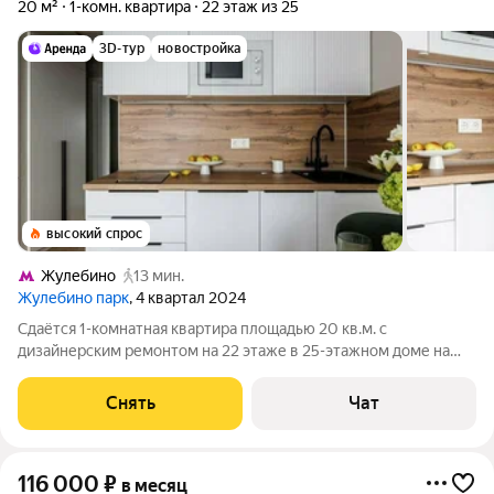
20 м²
1-комн. квартира
22 этаж из 25
3D-тур
новостройка
высокий спрос
Жулебино
13 мин.
Жулебино парк
, 4 квартал 2024
Сдаётся 1-комнатная квартира площадью 20 кв.м. с
дизайнерским ремонтом на 22 этаже в 25-этажном доме на
срок от 11 месяцев. Из техники есть: Стиральная машина
Холодильник Посудомоечная машина Кондиционер
Снять
Чат
Микроволновка Дом - монолитный, окна
116 000
₽
в месяц