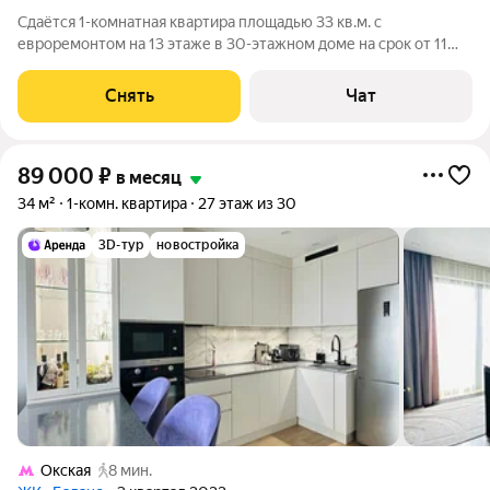
Сдаётся 1-комнатная квартира площадью 33 кв.м. с
евроремонтом на 13 этаже в 30-этажном доме на срок от 11
месяцев. Из техники есть: Духовой шкаф Стиральная машина
Холодильник Дом - панельный, окна выходят во двор.
Снять
Чат
Коммунальные услуги по счетчикам
89 000
₽
в месяц
34 м²
1-комн. квартира
27 этаж из 30
3D-тур
новостройка
Окская
8 мин.