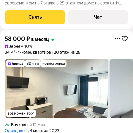
евроремонтом на 7 этаже в 25-этажном доме на срок от 11
месяцев. Из техники есть: Духовой шкаф Стиральная машина
Холодильник Дом - панельный, окна выходят на улицу. В
Снять
Чат
подъезде 4 лифта - 2 грузовых и
58 000
₽
в месяц
Вернём 10%
34 м²
1-комн. квартира
20 этаж из 25
3D-тур
новостройка
возможен торг
Внуково
12 мин.
Одинцово-1
, 4 квартал 2023