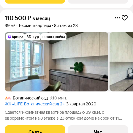
панельный, окна выходят во двор. Есть
110 500
₽
в месяц
39 м²
1-комн. квартира
8 этаж из 23
3D-тур
новостройка
Ботанический сад
10 мин.
ЖК «LIFE-Ботанический cад 2»
, 3 квартал 2020
Сдаётся 1-комнатная квартира площадью 39 кв.м. с
евроремонтом на 8 этаже в 23-этажном доме на срок от 11
месяцев. Из техники есть: Духовой шкаф Стиральная машина
Сушильная машина Холодильник Посудомоечная машина
Снять
Чат