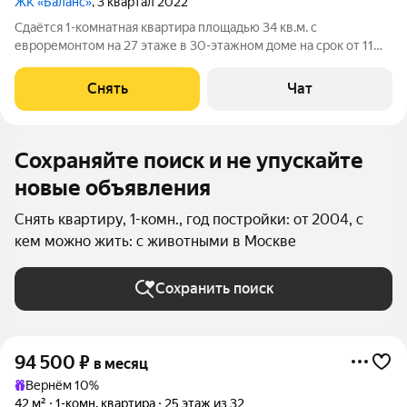
ЖК «Баланс»
, 3 квартал 2022
Сдаётся 1-комнатная квартира площадью 34 кв.м. с
евроремонтом на 27 этаже в 30-этажном доме на срок от 11
месяцев. Из техники есть: Телевизор Духовой шкаф
Стиральная машина Холодильник Посудомоечная машина
Снять
Чат
Кондиционер Микроволновка Дом -
Сохраняйте поиск и не упускайте
новые объявления
Снять квартиру, 1-комн., год постройки: от 2004, с
кем можно жить: с животными в Москве
Сохранить поиск
94 500
₽
в месяц
Вернём 10%
42 м²
1-комн. квартира
25 этаж из 32