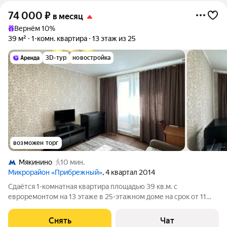
74 000
₽
в месяц
Вернём 10%
39 м²
1-комн. квартира
13 этаж из 25
3D-тур
новостройка
возможен торг
Мякинино
10 мин.
Микрорайон «Прибрежный»
, 4 квартал 2014
Сдаётся 1-комнатная квартира площадью 39 кв.м. с
евроремонтом на 13 этаже в 25-этажном доме на срок от 11
месяцев. Из техники есть: Телевизор Духовой шкаф
Стиральная машина Холодильник Кондиционер Дом -
Снять
Чат