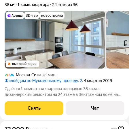
38 м²
1-комн. квартира
24 этаж из 36
3D-тур
новостройка
высокий спрос
Москва-Сити
1 мин.
Жилой дом по Мукомольному проезду, 2
, 4 квартал 2019
Сдаётся 1-комнатная квартира площадью 38 кв.м. с
дизайнерским ремонтом на 24 этаже в 36-этажном доме на
срок от 11 месяцев. Из техники есть: Духовой шкаф Стиральная
машина Сушильная машина Холодильник Посудомоечная
Снять
Чат
машина Кондиционер Дом -