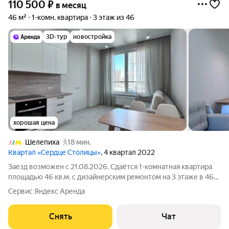
110 500
₽
в месяц
46 м²
1-комн. квартира
3 этаж из 46
3D-тур
новостройка
хорошая цена
Шелепиха
18 мин.
Квартал «Сердце Столицы»
, 4 квартал 2022
Заезд возможен с 21.08.2026. Сдаётся 1-комнатная квартира
площадью 46 кв.м. с дизайнерским ремонтом на 3 этаже в 46-
этажном доме на срок от 11 месяцев. Из техники есть:
Сервис Яндекс Аренда
Телевизор Духовой шкаф Стиральная машина Холодильник
Посудомоечная машина
Снять
Чат