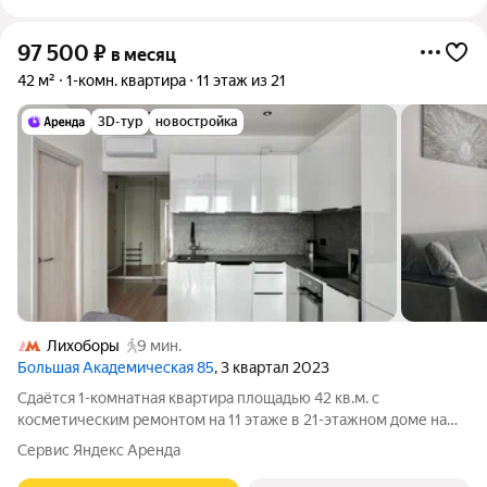
97 500
₽
в месяц
42 м²
1-комн. квартира
11 этаж из 21
3D-тур
новостройка
Лихоборы
9 мин.
Большая Академическая 85
, 3 квартал 2023
Сдаётся 1-комнатная квартира площадью 42 кв.м. с
косметическим ремонтом на 11 этаже в 21-этажном доме на
срок от 11 месяцев. Из техники есть: Духовой шкаф Стиральная
Сервис Яндекс Аренда
машина Сушильная машина Холодильник Посудомоечная
машина Кондиционер