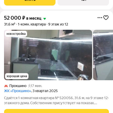
Кондиционер Микроволновка
52 000
₽
в месяц
31,6 м²
1-комн. квартира
9 этаж из 12
новостройка
хорошая цена
Прокшино
17 мин.
ЖК «Прокшино»
, 3 квартал 2025
Сдаётся 1-комнатная квартира № 520056, 31.6 м, на 9 этаже 12-
этажного дома. Собственник присутствует на показах.
Коммунальные платежи включены в стоимость. Счетчики