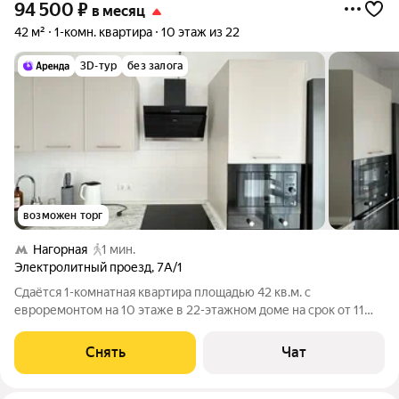
94 500
₽
в месяц
42 м²
1-комн. квартира
10 этаж из 22
3D-тур
без залога
возможен торг
Нагорная
1 мин.
Электролитный проезд
,
7А/1
Сдаётся 1-комнатная квартира площадью 42 кв.м. с
евроремонтом на 10 этаже в 22-этажном доме на срок от 11
месяцев. Из техники есть: Телевизор Духовой шкаф
Стиральная машина Холодильник Посудомоечная машина
Снять
Чат
Кондиционер Микроволновка Пылесос