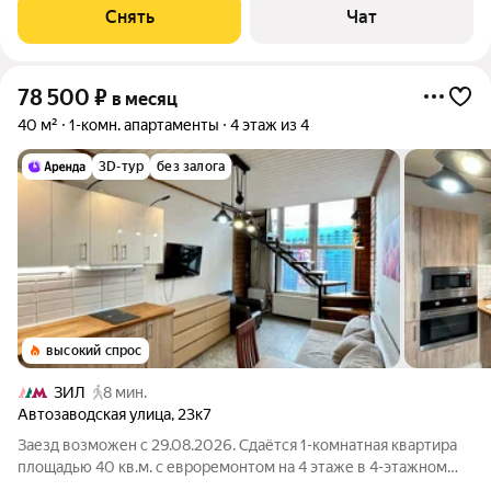
Снять
Чат
78 500
₽
в месяц
40 м²
1-комн. апартаменты
4 этаж из 4
3D-тур
без залога
высокий спрос
ЗИЛ
8 мин.
Автозаводская улица
,
23к7
Заезд возможен с 29.08.2026. Сдаётся 1-комнатная квартира
площадью 40 кв.м. с евроремонтом на 4 этаже в 4-этажном
доме на срок от 11 месяцев. Из техники есть: Телевизор