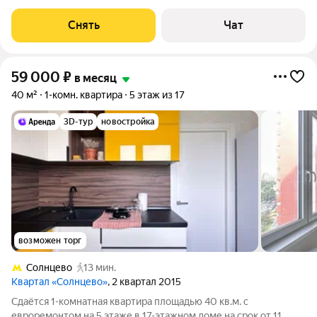
месяцев. Из техники есть: Телевизор Духовой шкаф
Стиральная машина Холодильник Микроволновка Дом -
Снять
Чат
монолитный, окна выходят во двор и на
59 000
₽
в месяц
40 м²
1-комн. квартира
5 этаж из 17
3D-тур
новостройка
возможен торг
Солнцево
13 мин.
Квартал «Солнцево»
, 2 квартал 2015
Сдаётся 1-комнатная квартира площадью 40 кв.м. с
евроремонтом на 5 этаже в 17-этажном доме на срок от 11