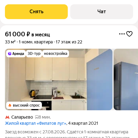
Квартира имеет все необходимые удобства для комфортного
проживания. О КВАРТИРЕ Квартира после качественного
Снять
Чат
евро ремонта. Имеет удобную
61 000
₽
в месяц
33 м²
1-комн. квартира
17 этаж из 22
3D-тур
новостройка
высокий спрос
Саларьево
8 мин.
Жилой квартал «Филатов луг»
, 4 квартал 2021
Заезд возможен с 27.08.2026. Сдаётся 1-комнатная квартира