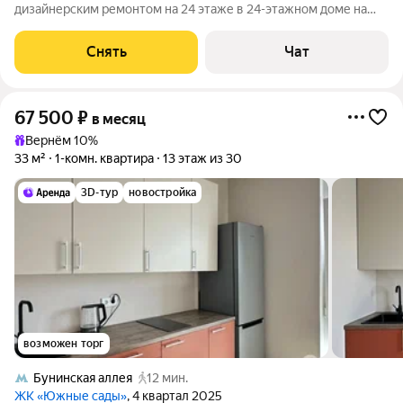
дизайнерским ремонтом на 24 этаже в 24-этажном доме на
срок от 11 месяцев. Из техники есть: Телевизор Духовой шкаф
Индукционная плита. Стирально-сушильная машина
Снять
Чат
Холодильник Посудомоечная машина
67 500
₽
в месяц
Вернём 10%
33 м²
1-комн. квартира
13 этаж из 30
3D-тур
новостройка
возможен торг
Бунинская аллея
12 мин.
ЖК «Южные сады»
, 4 квартал 2025