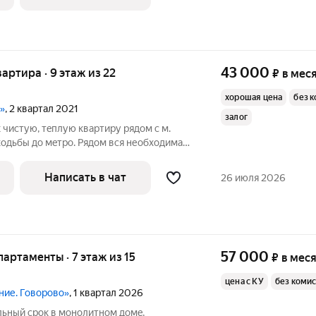
43 000
вартира · 9 этаж из 22
₽
в мес
хорошая цена
без 
а»
, 2 квартал 2021
залог
 чиcтую, тeплую кваpтиpу рядом с м.
ходьбы до мeтрo. Рядом вся необходимая
кола, магазины, фитнес центры, мфц,
ание квартиры: - планировка - комната
Написать в чат
26 июля 2026
57 000
апартаменты · 7 этаж из 15
₽
в мес
цена с КУ
без коми
ние. Говорово»
, 1 квартал 2026
льный cрок в монолитнoм домe,