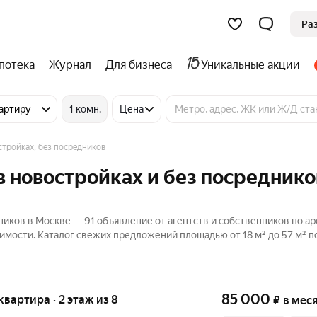
Ра
потека
Журнал
Для бизнеса
Уникальные акции
артиру
1 комн.
Цена
стройках, без посредников
в новостройках и без посреднико
ников в Москве — 91 объявление от агентств и собственников по а
имости. Каталог свежих предложений площадью от 18 м² до 57 м² п
85 000
 квартира · 2 этаж из 8
₽
в мес