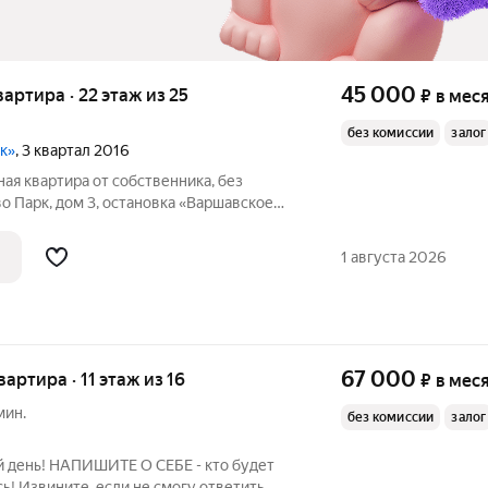
45 000
квартира · 22 этаж из 25
₽
в мес
без комиссии
залог
к»
, 3 квартал 2016
ная квартира от собственника, без
о Парк, дом 3, остановка «Варшавское
 25 ти этажного дома. 7 мин. транспортом
онского» и 15 мин. пешком до ст.
1 августа 2026
67 000
вартира · 11 этаж из 16
₽
в мес
мин.
без комиссии
залог
день! НАПИШИТЕ О СЕБЕ - кто будет
сь! Извините, если не смогу ответить