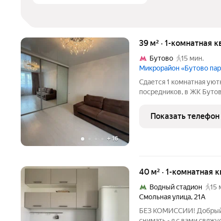
39 м² · 1-комнатная 
Бутово
15 мин.
Микрорайон «Бутово пар
Сдается 1 комнатная уют
посредников, в ЖК Бутов
шоссе, 190», на 22 этаже
до м. «Бульвар Дмитрия Д
Показать телефон
«Бутово»
+
16
40 м² · 1-комнатная к
Водный стадион
15 
Смольная улица
,
21А
БЕЗ КОМИССИИ! Добрый 
снимать - я с вами свяжу