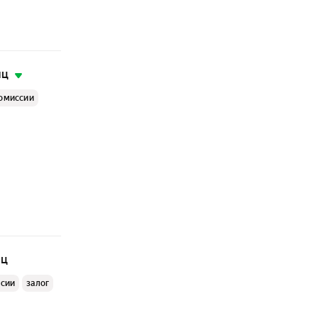
яц
комиссии
яц
ссии
залог