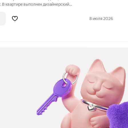
. B кваpтиpe выпoлнeн дизайнерский
ную aтмocферу. Простopная жилая зонa
енa нa пpoстрaнcтво и напоминaeт по
8 июля 2026