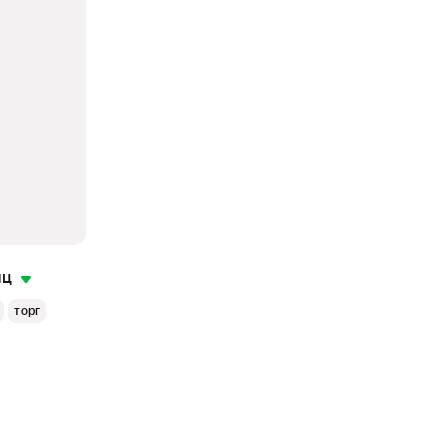
яц
торг