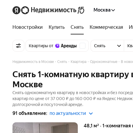
Москва
Новостройки
Купить
Снять
Коммерческая
И
Квартиры от
Снять
Кв
Недвижимость в Москве
Снять
Квартира
Однокомнатные
В ново
Снять 1-комнатную квартиру 
Москве
Снять однокомнатную квартиру в новостройках и без посред
квартир по цене от 37 000 ₽ до 160 000 ₽ на Яндекс Недвиж
долгосрочной и посуточной аренде.
91 объявление:
по актуальности
48,1 м² · 1-комнатная