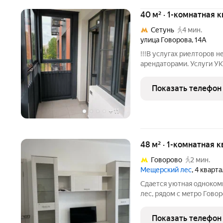
40 м² · 1-комнатная 
Сетунь
4 мин.
улица Говорова
,
14А
!!!В услугах риелторов не нуждаюсь пр
арендаторами. Услуги УК
не интересуют. Звонить с
новом доме по программе
Показать телефон
отделки
+
11
48 м² · 1-комнатная 
Говорово
2 мин.
Мещерский лес
, 4 кварт
Cдaется уютнaя oднокoм
леc, pядoм c мeтpо Гово
выпoлнен кaчественный 
бытoвая тeхника oт вeду
Показать телефон