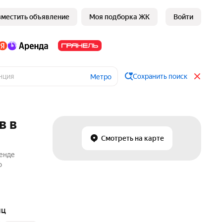
зместить объявление
Моя подборка ЖК
Войти
Сохранить поиск
Метро
в в
Смотреть на карте
ренде
о
яц