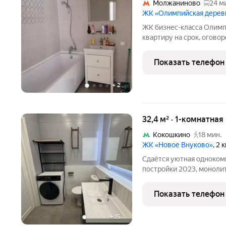
Молжаниново
24 м
ЖК «Олимпийская дерев
ЖК бизнес-класса Олимп
квартиру на срок, оговор
кухня со дополнительны
санузел совмещённый. К
Показать телефон
посудомоечная
+
2
32,4 м² · 1-комнатная
Кокошкино
18 мин.
ЖК «Новое Внуково»
, 2
Сдаётся уютная однокомн
постройки 2023, монолитный дом. Уютная кухня оснащена
современной техникой: х
и посудомоечная машина
Показать телефон
спальне
+
15