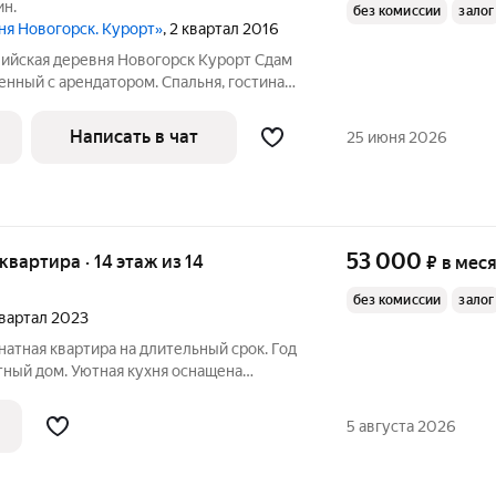
ин.
без комиссии
залог
ня Новогорск. Курорт»
, 2 квартал 2016
ийская деревня Новогорск Курорт Cдам
енный с арендатором. Спальня, гостиная-
м спальным местом, гардеробная,
ухонный гарнитур с бытовой техникой,
Написать в чат
25 июня 2026
53 000
 квартира · 14 этаж из 14
₽
в мес
без комиссии
залог
 квартал 2023
атная квартира на длительный срок. Год
олодильник, плита, микроволновая печь
. В квартире выполнен свежий ремонт. В
5 августа 2026