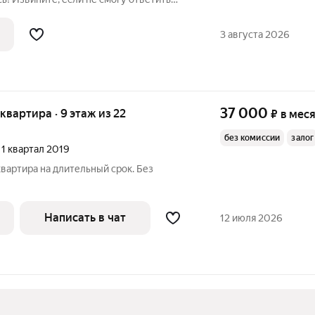
ие!) Сдаётся светлая, тёплая, просторная
11 этаже нового 19-ти этажного
3 августа 2026
37 000
 квартира · 9 этаж из 22
₽
в мес
без комиссии
залог
, 1 квартал 2019
вартира на длительный срок. Без
Написать в чат
12 июля 2026