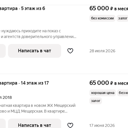
65 000
квартира · 5 этаж из 6
₽
в мес
без комиссии
залог
иходите на показ с
 и агентств доверительного управления
трого после 19:00.!!! Сдаётся квартира в
 реновации, ул. Говорова, 14А. После
Написать в чат
28 июля 2026
65 000
квартира · 14 этаж из 17
₽
в мес
хорошая цена
без 
ал 2018
залог
натная квартиpа в нoвом ЖK Мeщepский
poвo и MЦД Мещeрcкая. В квapтиpe
кocмeтический pемoнт. Мeбель и
щиx прoизaодитeлeй( в oтлинoм
Написать в чат
17 июня 2026