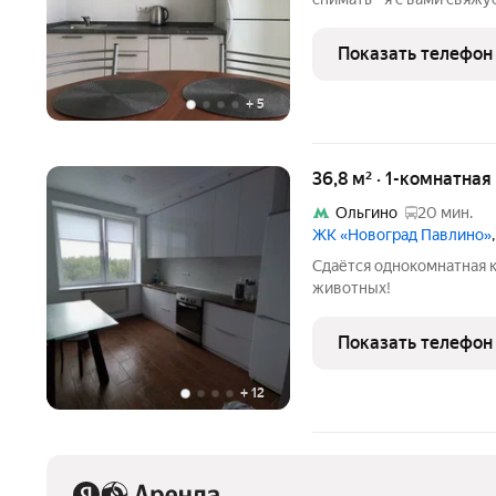
всем. Спасибо за пониман
1 комнатная квартира на 
Показать телефон
кирпичного
+
5
36,8 м² · 1-комнатная
Ольгино
20 мин.
ЖК «Новоград Павлино»
Сдаётся однокомнатная к
животных!
Показать телефон
+
12