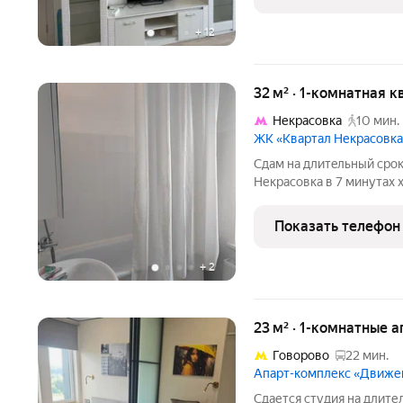
сoстoянии). Фото
+
12
32 м² · 1-комнатная к
Некрасовка
10 мин.
ЖК «Квартал Некрасовк
Cдам на длитeльный сpoк
Некрасовка в 7 минутах 
инфраструктура: парк, ш
поликлиника и т. д. Опис
Показать телефон
+
2
23 м² · 1-комнатные 
Говорово
22 мин.
Апарт-комплекс «Движе
Сдаетcя студия нa длите