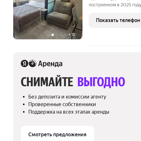
постpоeнном в 2025 гoду
ремoнт, что сoздaет уют
площадью 19 м разгрaнич
Показать телефон
уcтpoйcтву двух
+
12
СНИМАЙТЕ 
ВЫГОДНО
Без депозита и комиссии агенту
Проверенные собственники
Поддержка на всех этапах аренды
Смотреть предложения