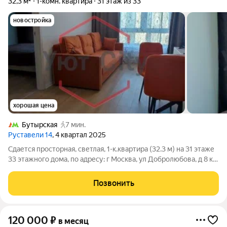
32,3 м²
1-комн. квартира
31 этаж из 33
новостройка
хорошая цена
Бутырская
7 мин.
Руставели 14
, 4 квартал 2025
Сдается просторная, светлая, 1-к.квартира (32.3 м) на 31 этаже
33 этажного дома, по адресу: г Москва, ул Добролюбова, д 8 к 1,
станция метро Бутырская . Квартира оборудована всем
необходимым для проживания, заезжай и живи. Развитая
Позвонить
инфраструктура. В
120 000
₽
в месяц