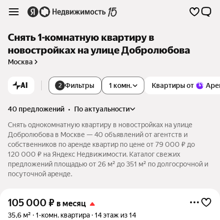
Снять 1-комнатную квартиру в
новостройках на улице Добролюбова
Москва
AI
Фильтры
1 комн.
Квартиры от
Аре
2
40 предложений
•
по актуальности
Снять однокомнатную квартиру в новостройках на улице
Добролюбова в Москве — 40 объявлений от агентств и
собственников по аренде квартир по цене от 79 000 ₽ до
120 000 ₽ на Яндекс Недвижимости. Каталог свежих
предложений площадью от 26 м² до 351 м² по долгосрочной и
посуточной аренде.
105 000
₽
в месяц
35,6 м²
1-комн. квартира
14 этаж из 14