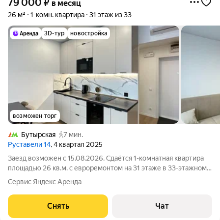
79 000
₽
в месяц
26 м²
1-комн. квартира
31 этаж из 33
3D-тур
новостройка
возможен торг
Бутырская
7 мин.
Руставели 14
, 4 квартал 2025
Заезд возможен с 15.08.2026. Сдаётся 1-комнатная квартира
площадью 26 кв.м. с евроремонтом на 31 этаже в 33-этажном
доме на срок от 11 месяцев. Из техники есть: Телевизор
Сервис Яндекс Аренда
Духовой шкаф Стиральная машина Сушильная машина
Холодильник Посудомоечная
Снять
Чат