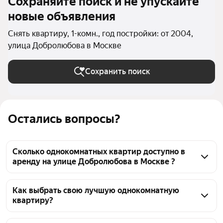
Сохраняйте поиск и не упускайте
новые объявления
Снять квартиру, 1-комн., год постройки: от 2004,
улица Добролюбова в Москве
Сохранить поиск
Остались вопросы?
Сколько однокомнатных квартир доступно в
аренду на улице Добролюбова в Москве ?
На Яндекс Недвижимости на улице Добролюбова в 
Москве доступно в аренду 40 однокомнатных 
Как выбрать свою лучшую однокомнатную
квартиру?
квартир, из них 40 объявлений от агентств
Чтобы снять 1-комнатную квартиру в новостройках 