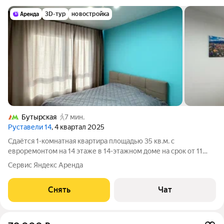
3D-тур
новостройка
Бутырская
7 мин.
Руставели 14
, 4 квартал 2025
Сдаётся 1-комнатная квартира площадью 35 кв.м. с
евроремонтом на 14 этаже в 14-этажном доме на срок от 11
месяцев. Из техники есть: Телевизор Духовой шкаф
Сервис Яндекс Аренда
Стиральная машина Холодильник Посудомоечная машина
Кондиционер Микроволновка Дом -
Снять
Чат