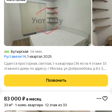
новостройка
Бутырская
6 мин.
Руставели 14
, 1 квартал 2025
Сдается просторная, светлая, 1-к.квартира (36 м) на 4 этаже 33
этажного дома, по адресу: г Москва, ул Добролюбова, д 8 к 3,
станция метро Бутырская . Квартира оборудована всем
необходимым для проживания, заезжай и живи. Развитая
Позвонить
инфраструктура. В
83 000
₽
в месяц
33 м²
1-комн. квартира
12 этаж из 33