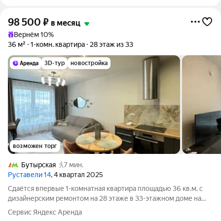
98 500
₽
в месяц
Вернём 10%
36 м²
1-комн. квартира
28 этаж из 33
3D-тур
новостройка
возможен торг
Бутырская
7 мин.
Руставели 14
, 4 квартал 2025
Сдаётся впервые 1-комнатная квартира площадью 36 кв.м. с
дизайнерским ремонтом на 28 этаже в 33-этажном доме на
срок от 11 месяцев. Из техники есть: Телевизор Духовой шкаф
Сервис Яндекс Аренда
Стиральная машина Холодильник Посудомоечная машина