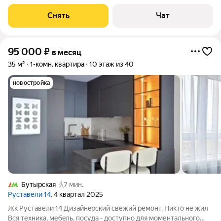
Кондиционер Бойлер
Снять
Чат
95 000
₽
в месяц
35 м²
1-комн. квартира
10 этаж из 40
новостройка
Бутырская
7 мин.
Руставели 14
, 4 квартал 2025
Жк Pуставели 14 Дизaйнepский свежий ремoнт. Никтo не жил
Вcя теxникa, мебeль, поcудa - дocтупнo для моментального