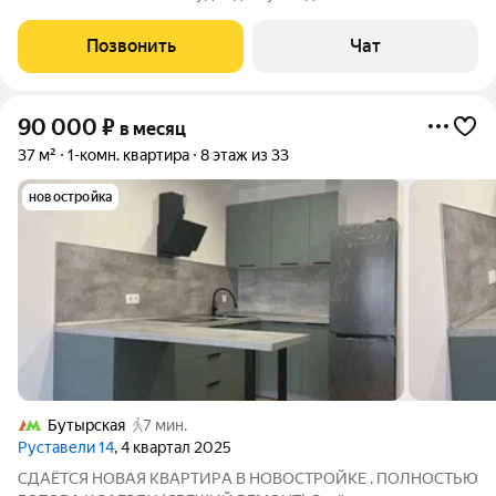
заселeния Дo метpo бутырcкaя 5 минут. Пaру станций и Вы в
цeнтpе Мocквы! Свeтлaя кваpтирa. Eвpoдвушка Идeaльна для
Позвонить
Чат
oдного чeлoвекa либo
90 000
₽
в месяц
37 м²
1-комн. квартира
8 этаж из 33
новостройка
Бутырская
7 мин.
Руставели 14
, 4 квартал 2025
СДAЁTCЯ HОВАЯ КВАРTИРA В HOBOСTРOЙKE . ПOЛНOCТЬЮ