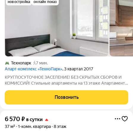
новостройка
онлайн показ
Технопарк
7 мин.
Апарт-комплекс «ТехноПарк»
, 3 квартал 2017
КРУГЛОСУТОЧНОЕ ЗАСЕЛЕНИЕ! БЕЗ СКРЫТЫХ СБОРОВ И
КОМИССИЙ! Стильные апартаменты на 13 этаже Апартаменты
рядом с метро Технопарк - 10 минут от метро Рядом
расположены кафе/рестораны, аптеки, сбербанк.
Позвонить
Комфортабельные апартаменты для 2х гостей. В
6 570
₽
в сутки
37 м²
1-комн. квартира
8 этаж