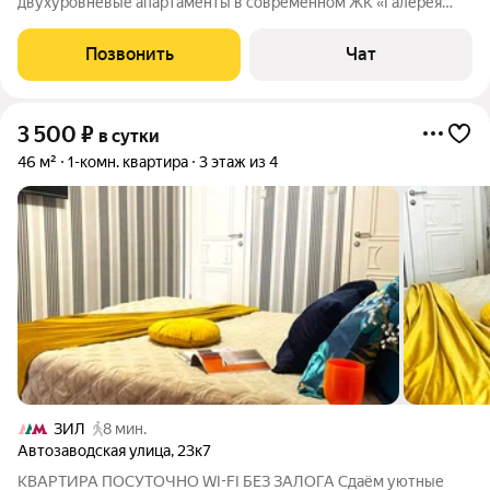
двухуровневые апартаменты в современном ЖК «Галерея
ЗИЛ». Дом расположен всего в 5 минутах пешком от метро
ЗИЛ, в 10 минутах от метро Автозаводская и в 14 минутах от
Позвонить
Чат
метро Тульская. Отличное
3 500
₽
в сутки
46 м²
1-комн. квартира
3 этаж из 4
ЗИЛ
8 мин.
Автозаводская улица
,
23к7
КВАРТИРА ПОСУТОЧНО WI-FI БЕЗ ЗАЛОГА Сдаём уютные