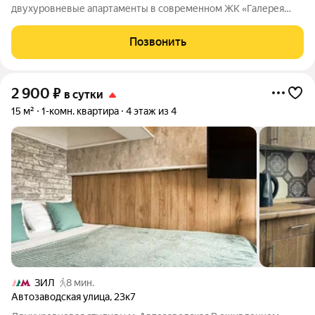
двухуровневые апартаменты в современном ЖК «Галерея
ЗИЛ». Дом расположен всего в 5 минутах пешком от метро
ЗИЛ, в 10 минутах от метро Автозаводская и в 14 минутах от
Позвонить
метро Тульская. Отличное
2 900
₽
в сутки
15 м²
1-комн. квартира
4 этаж из 4
ЗИЛ
8 мин.
Автозаводская улица
,
23к7