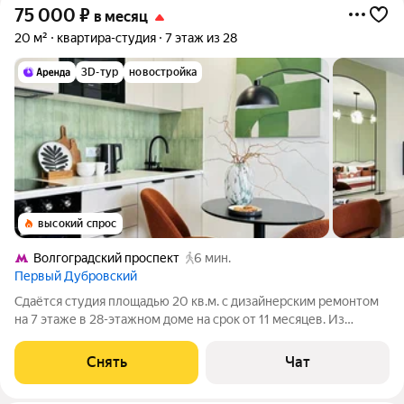
75 000
₽
в месяц
20 м²
квартира-студия
7 этаж из 28
3D-тур
новостройка
высокий спрос
Волгоградский проспект
6 мин.
Первый Дубровский
Сдаётся студия площадью 20 кв.м. с дизайнерским ремонтом
на 7 этаже в 28-этажном доме на срок от 11 месяцев. Из
техники есть: Телевизор Духовой шкаф Микроволновка
Телевизор Smart TV с 4-K разрешением Встроенный
Снять
Чат
холодильник NO FROST с зоной