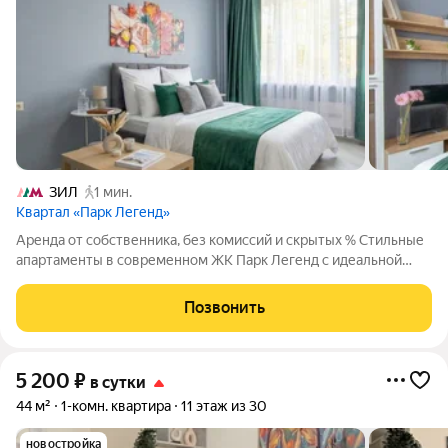
ЗИЛ
1 мин.
Квартал «Парк Легенд»
Аренда от собственника, без комиссий и скрытых % Стильные
апартаменты в современном ЖК Парк Легенд с идеальной
транспортной доступностью и развитой инфраструктурой.
Бесконтактное заселение 24/7 После бронирования мы
Позвонить
отправим подробную инструкцию
5 200
₽
в сутки
44 м²
1-комн. квартира
11 этаж из 30
новостройка