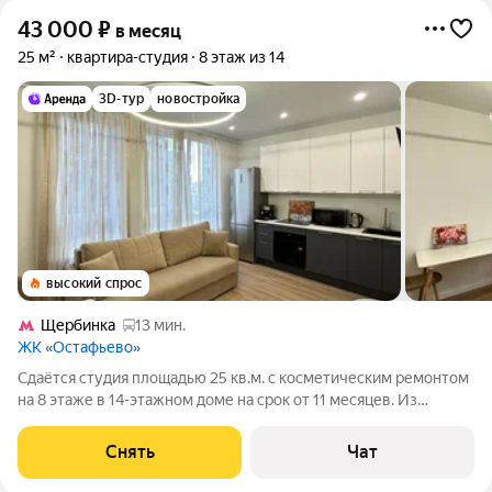
43 000
₽
в месяц
25 м²
квартира-студия
8 этаж из 14
3D-тур
новостройка
высокий спрос
Щербинка
13 мин.
ЖК «Остафьево»
Сдаётся студия площадью 25 кв.м. с косметическим ремонтом
на 8 этаже в 14-этажном доме на срок от 11 месяцев. Из
техники есть: Телевизор Духовой шкаф Стиральная машина
Холодильник Посудомоечная машина Кондиционер
Снять
Чат
Микроволновка Дом -