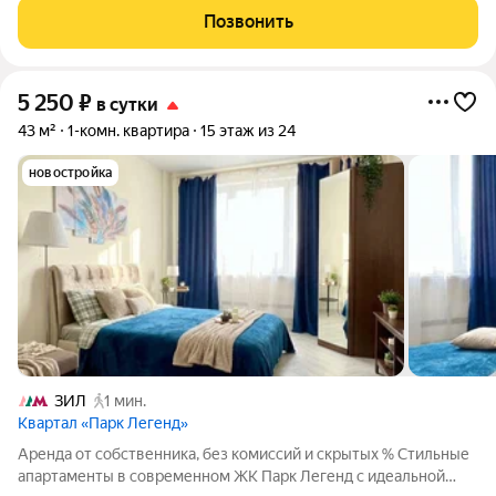
Бесконтактное заселение 24/7 После бронирования мы
Позвонить
отправим подробную инструкцию
5 250
₽
в сутки
43 м²
1-комн. квартира
15 этаж из 24
новостройка
ЗИЛ
1 мин.
Квартал «Парк Легенд»
Аренда от собственника, без комиссий и скрытых % Стильные
апартаменты в современном ЖК Парк Легенд с идеальной