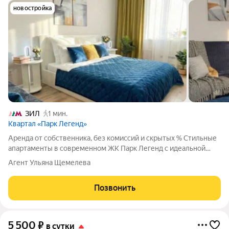
новостройка
ЗИЛ
1 мин.
Квартал «Парк Легенд»
Аренда от собственника, без комиссий и скрытых % Стильные
апартаменты в современном ЖК Парк Легенд с идеальной
транспортной доступностью и развитой инфраструктурой.
Агент Ульяна Щемелева
Бесконтактное заселение 24/7 После бронирования мы
отправим подробную инструкцию
Позвонить
5 500
₽
в сутки