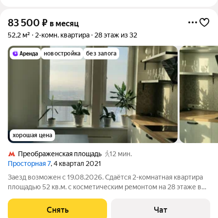
83 500
₽
в месяц
52,2 м²
2-комн. квартира
28 этаж из 32
новостройка
без залога
хорошая цена
Преображенская площадь
12 мин.
Просторная 7
, 4 квартал 2021
Заезд возможен с 19.08.2026. Сдаётся 2-комнатная квартира
площадью 52 кв.м. с косметическим ремонтом на 28 этаже в
32-этажном доме на срок от 11 месяцев. Из техники есть:
Духовой шкаф Стиральная машина Сушильная машина
Снять
Чат
Холодильник Посудомоечная