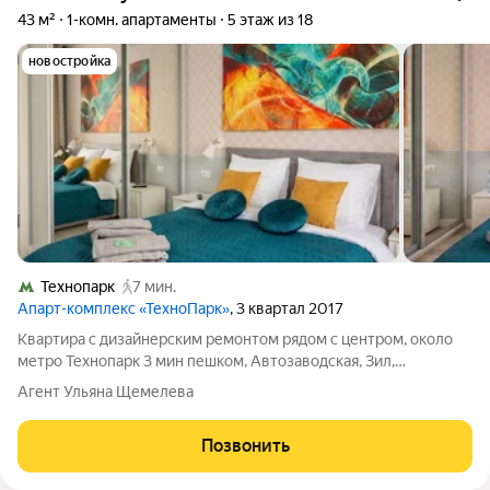
43 м²
1-комн. апартаменты
5 этаж из 18
новостройка
Технопарк
7 мин.
Апарт-комплекс «ТехноПарк»
, 3 квартал 2017
Квартира с дизайнерским ремонтом рядом с центром, около
метро Технопарк 3 мин пешком, Автозаводская, Зил,
Павелецкая и от ОСТРОВА МЕЧТЫ! Для наших гостей, есть
Агент Ульяна Щемелева
парковка возле дома за шлагбаумом. Предоставляем
отчетные документы по запросу. У нас как
Позвонить