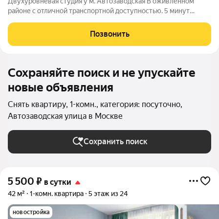
Двухуровневая студия у м. Автозаводская В оживленном
районе с отличной транспортной доступностью. 5 минут
пешком до Автозаводской и 5 минут на метро до Павелецкого
вокзала, до центра 10 минут на метро. Рядом ТТК для
Позвонить
автомобилистов. Есть вся городская
Сохраняйте поиск и не упускайте
новые объявления
Снять квартиру, 1-комн., категория: посуточно,
Автозаводская улица в Москве
Сохранить поиск
5 500
₽
в сутки
42 м²
1-комн. квартира
5 этаж из 24
новостройка