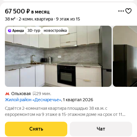
67 500
₽
в месяц
38 м²
2-комн. квартира
9 этаж из 15
3D-тур
новостройка
Ольховая
29 мин.
Жилой район «Деснаречье»
, 1 квартал 2026
Сдаётся 2-комнатная квартира площадью 38 кв.м. с
евроремонтом на 9 этаже в 15-этажном доме на срок от 11
месяцев. Из техники есть: Телевизор Духовой шкаф
Стиральная машина Холодильник Посудомоечная машина Дом
Снять
Чат
- монолитный, окна выходят во двор.