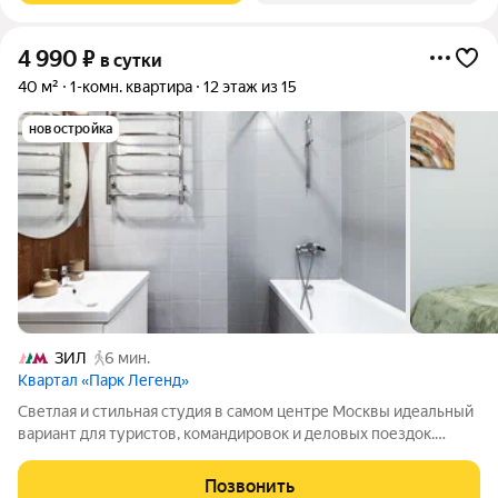
4 990
₽
в сутки
40 м²
1-комн. квартира
12 этаж из 15
новостройка
ЗИЛ
6 мин.
Квартал «Парк Легенд»
Светлая и стильная студия в самом центре Москвы идеальный
вариант для туристов, командировок и деловых поездок.
Современный интерьер с кирпичными стенами, полностью
оборудованная кухня и всё для комфортного проживания.
Позвонить