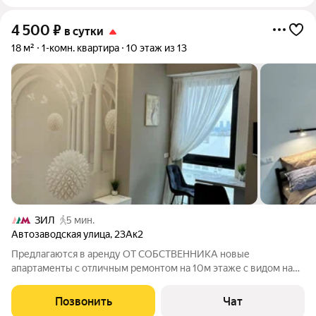
4 500
₽
в сутки
18 м²
1-комн. квартира
10 этаж из 13
ЗИЛ
5 мин.
Автозаводская улица
,
23Ак2
Предлагаются в аренду ОТ СОБСТВЕННИКА новые
апартаменты с отличным ремонтом на 10м этаже с видом на
Москву - Сити. При заселении необходим ПАСПОРТ! Оплата
вносится только после подтверждения брони и в течение 10
Позвонить
Чат
минут после заселения. Ранний заезд и