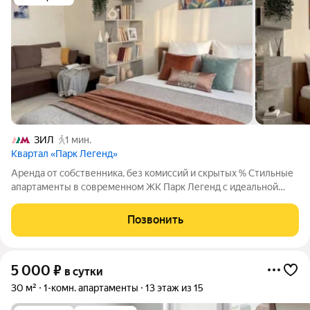
ЗИЛ
1 мин.
Квартал «Парк Легенд»
Аренда от собственника, без комиссий и скрытых % Стильные
апартаменты в современном ЖК Парк Легенд с идеальной
транспортной доступностью и развитой инфраструктурой.
Бесконтактное заселение Заселение с 15:00, выезд до 11:00.
Позвонить
После оплаты
5 000
₽
в сутки
30 м²
1-комн. апартаменты
13 этаж из 15