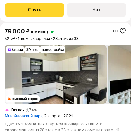
доме. Из техники есть: Телевизор Стиральная машина
Холодильник Кондиционер Дом - монолитный, окна выходят
Снять
Чат
во двор, с видом на стадион
79 000
₽
в месяц
52 м²
1-комн. квартира
28 этаж из 33
3D-тур
новостройка
высокий спрос
Окская
7 мин.
Михайловский парк
, 2 квартал 2021
Сдаётся 1-комнатная квартира площадью 52 кв.м. с
евроремонтом на 28 этаже в 33-этажном доме на срок от 11