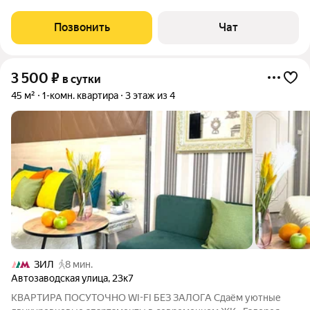
ЗИЛ». Дом расположен всего в 5 минутах пешком от метро
ЗИЛ, в 10 минутах от метро Автозаводская и в 14 минутах от
Позвонить
Чат
метро Тульская. Отличное
3 500
₽
в сутки
45 м²
1-комн. квартира
3 этаж из 4
ЗИЛ
8 мин.
Автозаводская улица
,
23к7
КВАРТИРА ПОСУТОЧНО WI-FI БЕЗ ЗАЛОГА Сдаём уютные