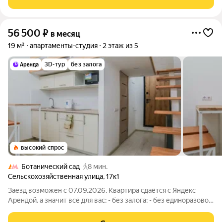
окна выходят на
56 500
₽
в месяц
19 м²
апартаменты-студия
2 этаж из 5
3D-тур
без залога
высокий спрос
Ботанический сад
8 мин.
Сельскохозяйственная улица
,
17к1
Заезд возможен с 07.09.2026. Квартира сдаётся с Яндекс
Арендой, а значит всё для вас: - без залога; - без единоразовой
комиссии; - с поддержкой от наших специалистов в процессе
проживания. Мы можем показать вам квартиру онлайн это так