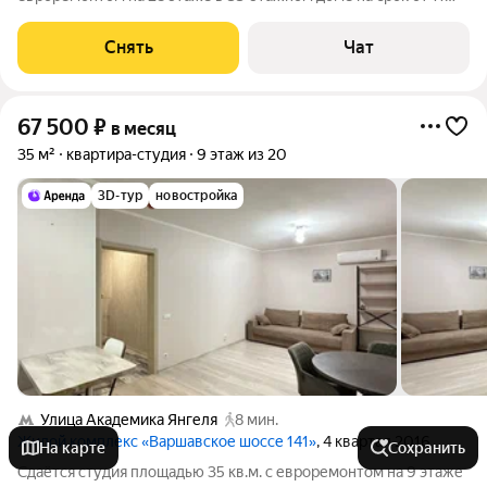
месяцев. Из техники есть: Телевизор со SMART-TV Духовой
шкаф Стиральная машина Холодильник Кондиционер
Снять
Чат
Микроволновка Стандартная кухонная
67 500
₽
в месяц
35 м²
квартира-студия
9 этаж из 20
3D-тур
новостройка
Улица Академика Янгеля
8 мин.
Жилой комплекс «Варшавское шоссе 141»
, 4 квартал 2016
На карте
Сохранить
Сдаётся студия площадью 35 кв.м. с евроремонтом на 9 этаже