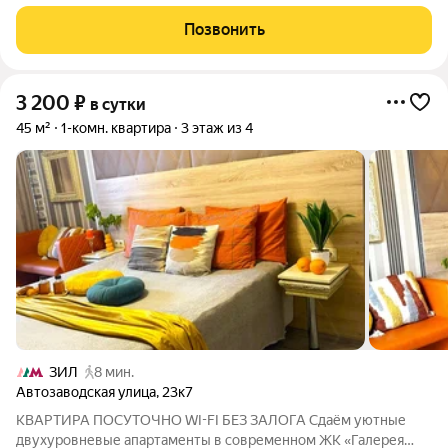
транспортной доступностью и развитой инфраструктурой.
Бесконтактное заселение 24/7 После бронирования мы
Позвонить
отправим подробную инструкцию
3 200
₽
в сутки
45 м²
1-комн. квартира
3 этаж из 4
ЗИЛ
8 мин.
Автозаводская улица
,
23к7
КВАРТИРА ПОСУТОЧНО WI-FI БЕЗ ЗАЛОГА Сдаём уютные
двухуровневые апартаменты в современном ЖК «Галерея