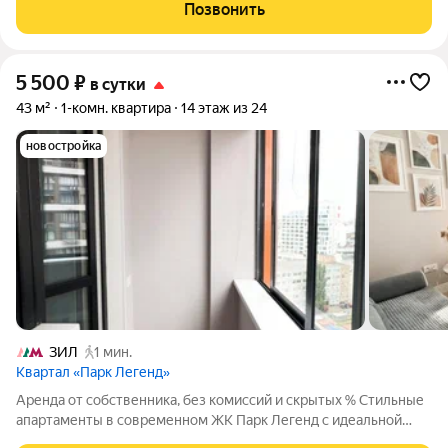
ЗИЛ, в 10 минутах от метро Автозаводская и в 14 минутах от
Позвонить
метро Тульская. Отличное
5 500
₽
в сутки
43 м²
1-комн. квартира
14 этаж из 24
новостройка
ЗИЛ
1 мин.
Квартал «Парк Легенд»
Аренда от собственника, без комиссий и скрытых % Стильные
апартаменты в современном ЖК Парк Легенд с идеальной
транспортной доступностью и развитой инфраструктурой.