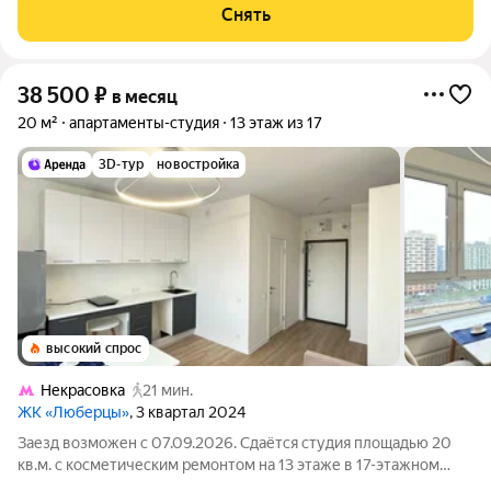
машина Холодильник Кондиционер Микроволновка Пылесос
Снять
Дом - монолитный,
38 500
₽
в месяц
20 м²
апартаменты-студия
13 этаж из 17
3D-тур
новостройка
высокий спрос
Некрасовка
21 мин.
ЖК «Люберцы»
, 3 квартал 2024
Заезд возможен с 07.09.2026. Сдаётся студия площадью 20
кв.м. с косметическим ремонтом на 13 этаже в 17-этажном
доме на срок от 11 месяцев. Из техники есть: Телевизор