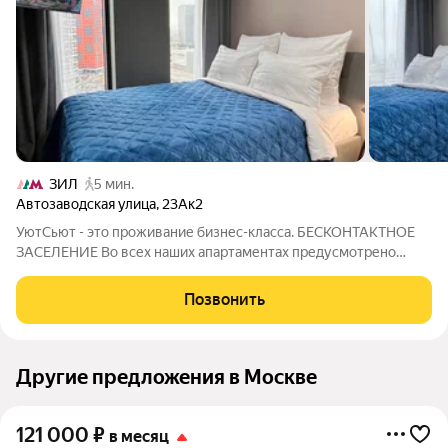
ЗИЛ
5 мин.
Автозаводская улица
,
23Ак2
УютСьют - это проживание бизнес-класса. БЕСКОНТАКТНОЕ
ЗАСЕЛЕНИЕ Во всех наших апартаментах предусмотрено
самостоятельное удаленное заселение. После оплаты
бронирования, мы отправим подробную инструкцию по
Позвонить
заселению. Сотни наших гостей уже оценили
Другие предложения в Москве
121 000
₽
в месяц