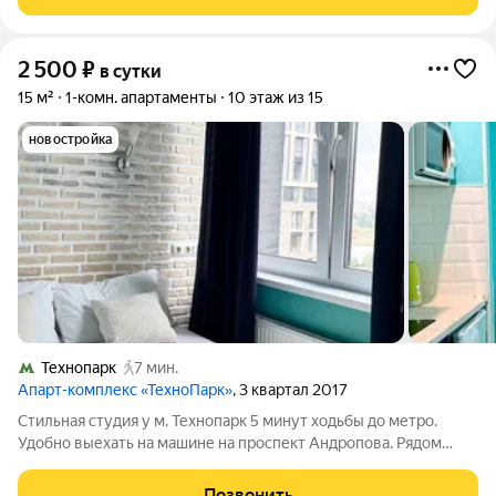
Пешая доступность метро
2 500
₽
в сутки
15 м²
1-комн. апартаменты
10 этаж из 15
новостройка
Технопарк
7 мин.
Апарт-комплекс «ТехноПарк»
, 3 квартал 2017
Стильная студия у м. Технопарк 5 минут ходьбы до метро.
Удобно выехать на машине на проспект Андропова. Рядом
парки, скверы, тематический парк «Остров мечты», магазины,
рестораны и салоны красоты. Удобная транспортная
Позвонить