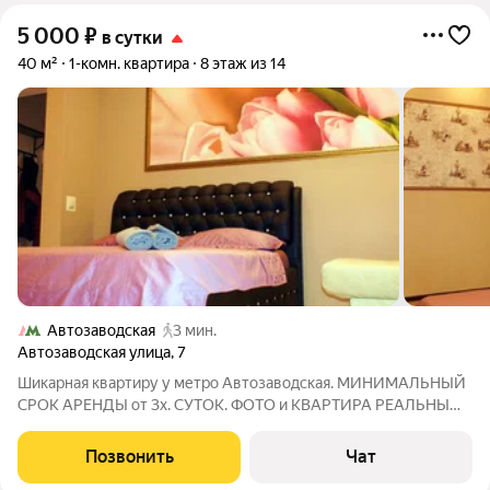
5 000
₽
в сутки
40 м²
1-комн. квартира
8 этаж из 14
Автозаводская
3 мин.
Автозаводская улица
,
7
Шикарная квартиру у метро Автозаводская. МИНИМАЛЬНЫЙ
СРОК АРЕНДЫ от 3х. СУТОК. ФОТО и КВАРТИРА РЕАЛЬНЫ
100% Дизайнерский ремонт ВСЕ НОВОЕ. ЦЕНА ЗАВИСИТ ОТ
СРОКА ПРОЖИВАНИЯ И КОЛИЧЕСТВА ЧЕЛОВЕК.
Позвонить
Чат
Размещение до 4х Человек. Отличная комфортабельная