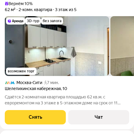
Вернём 10%
62 м²
2-комн. квартира
3 этаж из 5
3D-тур
без залога
возможен торг
Москва-Сити
7 мин.
Шелепихинская набережная
,
10
Сдаётся 2-комнатная квартира площадью 62 кв.м. с
евроремонтом на 3 этаже в 5-этажном доме на срок от 11
месяцев. Из техники есть: Телевизор Стиральная машина
Холодильник Кондиционер Бойлер Микроволновка Пылесос
Снять
Чат
Дом - кирпичный, окна выходят во