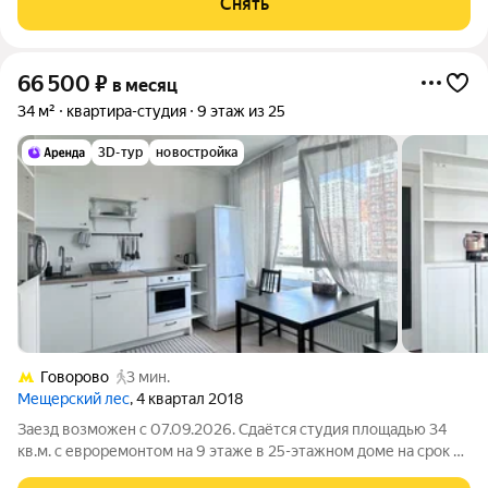
Снять
же детально,
66 500
₽
в месяц
34 м²
квартира-студия
9 этаж из 25
3D-тур
новостройка
Говорово
3 мин.
Мещерский лес
, 4 квартал 2018
Заезд возможен с 07.09.2026. Сдаётся студия площадью 34
кв.м. с евроремонтом на 9 этаже в 25-этажном доме на срок от
11 месяцев. Из техники есть: Духовой шкаф Стиральная