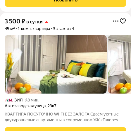
доступность. Студия полностью
3 500
₽
в сутки
45 м²
1-комн. квартира
3 этаж из 4
ЗИЛ
8 мин.
Автозаводская улица
,
23к7
КВАРТИРА ПОСУТОЧНО WI-FI БЕЗ ЗАЛОГА Сдаём уютные
двухуровневые апартаменты в современном ЖК «Галерея
ЗИЛ». Дом расположен всего в 5 минутах пешком от метро