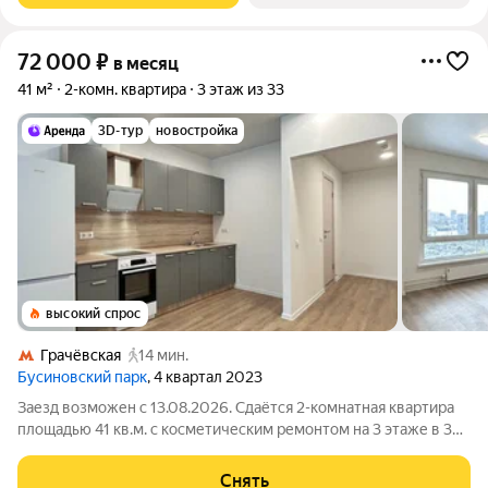
72 000
₽
в месяц
41 м²
2-комн. квартира
3 этаж из 33
3D-тур
новостройка
высокий спрос
Грачёвская
14 мин.
Бусиновский парк
, 4 квартал 2023
Заезд возможен с 13.08.2026. Сдаётся 2-комнатная квартира
площадью 41 кв.м. с косметическим ремонтом на 3 этаже в 33-
этажном доме на срок от 11 месяцев. Из техники есть: Духовой
шкаф Стиральная машина Холодильник Дом - монолитный,
Снять