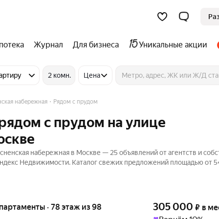
Ра
потека
Журнал
Для бизнеса
Уникальные акции
артиру
2 комн.
Цена
нская набережная
Рядом с прудом
рядом с прудом на улице
оскве
сненская набережная в Москве — 25 объявлений от агентств и соб
 Яндекс Недвижимости. Каталог свежих предложений площадью от 54
305 000
апартаменты · 78 этаж из 98
₽
в ме