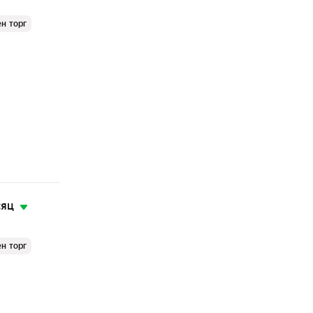
н торг
сяц
н торг