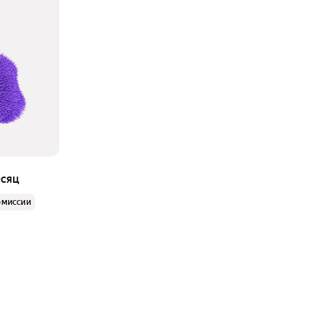
есяц
омиссии