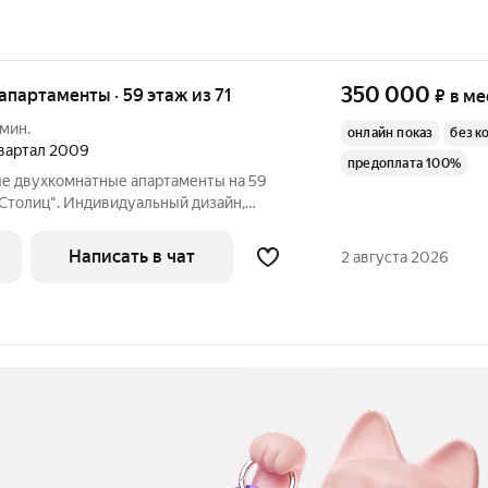
350 000
 апартаменты · 59 этаж из 71
₽
в ме
 мин.
онлайн показ
без к
 квартал 2009
предоплата 100%
е двухкомнатные апартаменты на 59
 Столиц". Индивидуальный дизайн,
артамента. Большая гостиная, спальня,
стевой санузел, гардеробная комната.
Написать в чат
2 августа 2026