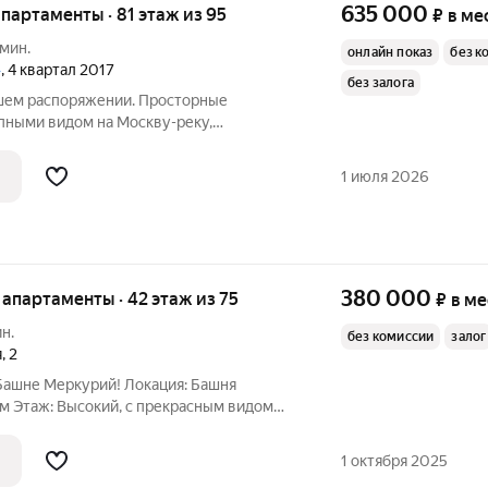
635 000
апартаменты · 81 этаж из 95
₽
в ме
 мин.
онлайн показ
без к
»
, 4 квартал 2017
без залога
шем распоряжении. Просторные
пными видом на Москву-реку,
ый Арбат, Останкинскую телебашню и
ьно столицы. - SMART-TV Samsung в
1 июля 2026
380 000
е апартаменты · 42 этаж из 75
₽
в м
ин.
без комиссии
залог
я
,
2
Башне Меркурий! Локация: Башня
м Этаж: Высокий, с прекрасным видом
тные апартаменты, полностью готовые
ания. Внутри вы найдете все
1 октября 2025
ную