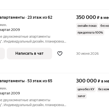
350 000
 апартаменты · 23 этаж из 62
₽
в ме
 мин.
онлайн показ
без к
 квартал 2009
предоплата 100%
ые двухкомнатные апартаменты
". Индивидуальный дизайн, планировка и
льшая гостиная, спальня, полноценный
л, гардеробная комната.
Написать в чат
30 июня 2026
300 000
 апартаменты · 53 этаж из 65
₽
в м
 мин.
цена без КУ
без ко
 квартал 2009
залог
ые двухкомнатные апартаменты
". Индивидуальный дизайн, планировка и