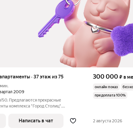
300 000
 апартаменты · 37 этаж из 75
₽
в м
 мин.
онлайн показ
без к
 квартал 2009
предоплата 100%
0/50. Предлагаются прекрасные
нты комплекса "Город Столиц".
планировка и отделка апартамента.
ня, полноценный санузел, гостевой
Написать в чат
2 августа 2026
мната.