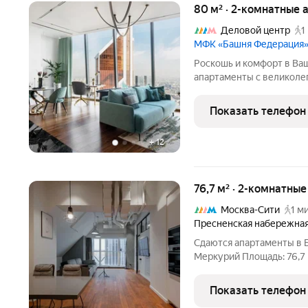
80 м² · 2-комнатные 
Деловой центр
1
МФК «Башня Федерация
Роскошь и комфорт в Ва
апартаменты с великоле
Московский Кремль, Нов
другие достопримечател
Показать телефон
гостиной и спальне -
+
12
76,7 м² · 2-комнатны
Москва-Сити
1 м
Пресненская набережна
Сдаются апартаменты в 
Меркурий Площадь: 76,7 
Предлагаем в аренду ую
для комфортного прожив
Показать телефон
необходимое: современ