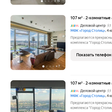
+
15
107 м² · 2-комнатные
Деловой центр
1
МФК «Город Столиц»
, 4
Предлагаются прекрасн
комплекса "Город Столиц
отделка апартамента. Бо
санузел, гостевой санузе
Показать телефон
+
7
107 м² · 2-комнатные
Деловой центр
1
МФК «Город Столиц»
, 4
Предлагаются прекрасн
комплекса "Город Столиц