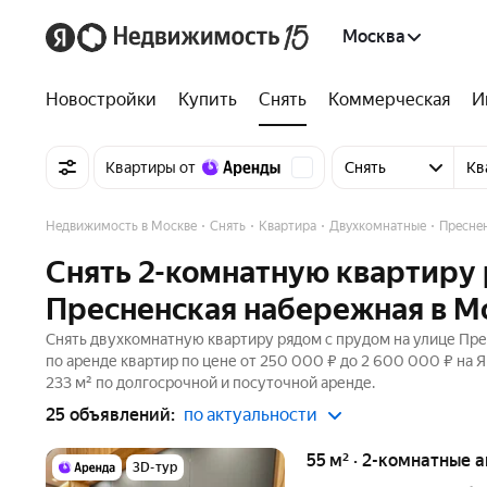
Москва
Новостройки
Купить
Снять
Коммерческая
И
Квартиры от
Снять
Кв
Недвижимость в Москве
Снять
Квартира
Двухкомнатные
Пресне
Снять 2-комнатную квартиру 
Пресненская набережная в М
Снять двухкомнатную квартиру рядом с прудом на улице Пре
по аренде квартир по цене от 250 000 ₽ до 2 600 000 ₽ на
233 м² по долгосрочной и посуточной аренде.
25 объявлений:
по актуальности
55 м² · 2-комнатные 
3D-тур