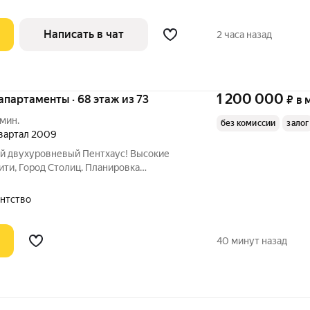
Написать в чат
2 часа назад
1 200 000
 апартаменты · 68 этаж из 73
₽
в 
 мин.
без комиссии
залог
 квартал 2009
й двухуровневый Пентхаус! Высокие
Сити, Город Столиц. Планировка
ую, объединенную с кухней, сан/узел,
. На 2 уровне просторная спальня,
ентство
40 минут назад