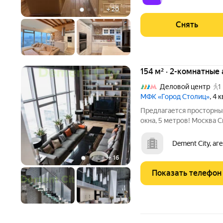
+
20
Снять
154 м² · 2-комнатные
Деловой центр
1
МФК «Город Столиц»
, 4
Предлагается просторны
окна, 5 метров! Москва 
предусматривает: гостин
входной хол, на 1 уровне
Dement City, аг
гардеробная, Дорогой
+
16
Показать телефон