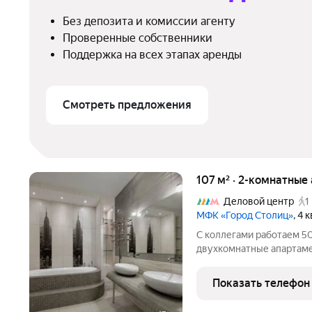
Без депозита и комиссии агенту
Проверенные собственники
Поддержка на всех этапах аренды
Смотреть предложения
107 м² · 2-комнатные
Деловой центр
1
МФК «Город Столиц»
, 4
С коллегами работаем 5
двухкомнатные апартаме
Индивидуальный дизайн, 
Большая гостиная, спаль
Показать телефон
санузел, гардеробная ко