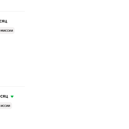
сяц
омиссии
есяц
миссии