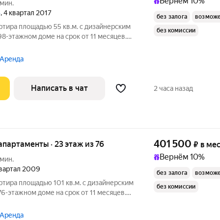
Вернём 10%
 мин.
»
, 4 квартал 2017
без залога
возможе
ртира площадью 55 кв.м. с дизайнерским
без комиссии
98-этажном доме на срок от 11 месяцев.
Посудомоечная машина Кондиционер Микроволновка Дом -
 Аренда
Написать в чат
2 часа назад
401 500
 апартаменты · 23 этаж из 76
₽
в ме
Вернём 10%
 мин.
 квартал 2009
без залога
возможе
ртира площадью 101 кв.м. с дизайнерским
без комиссии
76-этажном доме на срок от 11 месяцев.
Сушильная машина Холодильник Посудомоечная машина
 Аренда