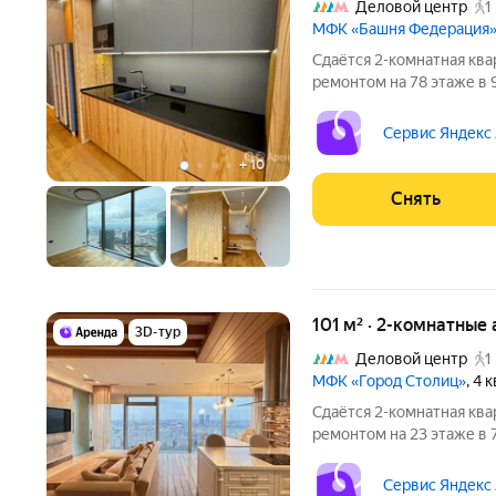
Деловой центр
1
МФК «Башня Федерация
Сдаётся 2-комнатная ква
ремонтом на 78 этаже в 
Из техники есть: Телевизор Стиральная машина Холодильник
Сервис Яндекс
+
10
Снять
101 м² · 2-комнатные
3D-тур
Деловой центр
1
МФК «Город Столиц»
, 4
Сдаётся 2-комнатная ква
ремонтом на 23 этаже в 
Из техники есть: Телевизор Духовой шкаф Стиральная машина
Сервис Яндекс