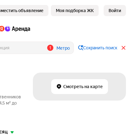
зместить объявление
Моя подборка ЖК
Войти
1
Сохранить поиск
Метро
Смотреть на карте
ственников
,5 м² до
сяц