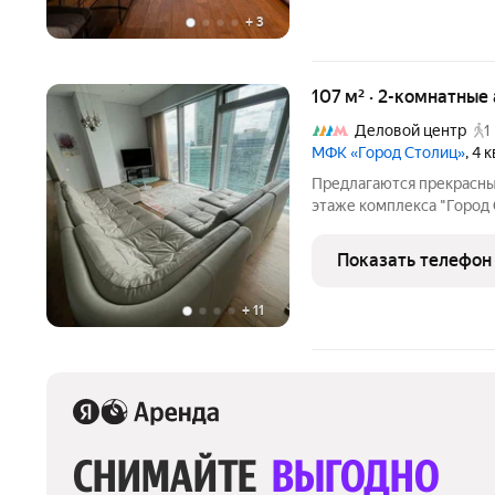
+
3
107 м² · 2-комнатные
Деловой центр
1
МФК «Город Столиц»
, 4
Предлагаются прекрасны
этаже комплекса "Город
планировка и отделка ап
полноценный санузел, го
Показать телефон
Оперативный
+
11
СНИМАЙТЕ 
ВЫГОДНО