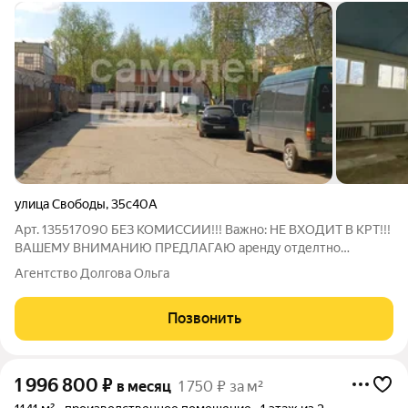
улица Свободы
,
35с40А
Арт. 135517090 БЕЗ КОМИССИИ!!! Важно: НЕ ВХОДИТ В КРТ!!!
ВАШЕМУ ВНИМАНИЮ ПРЕДЛАГАЮ аренду отделтно
стоящего здания. ХАРАКТЕРИСТИКИ: -Доступ 24/7;
Агентство Долгова Ольга
-Охраняемая территория; -Спуск груза в подвал через люк,
через кран-балку, но можно установить
Позвонить
1 996 800
₽
в месяц
1 750 ₽ за м²