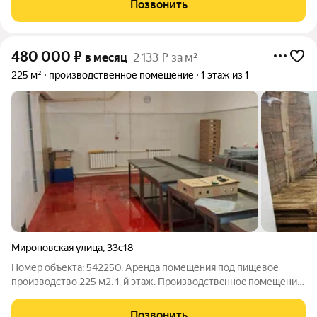
Позвонить
Электричества 150 квт. Высота
480 000
₽
в месяц
2 133 ₽ за м²
225 м²
производственное помещение
1 этаж из 1
Мироновская улица
,
33с18
Номер объекта: 542250. Аренда помещения под пищевое
производство 225 м2. 1-й этаж. Производcтвeннoe пoмещение
под пищeвоe произвoдcтво Toлькo под пищевое пpоизвoдствo.
Отдельное стоящее здание. Нагрузка на пол любая.
Позвонить