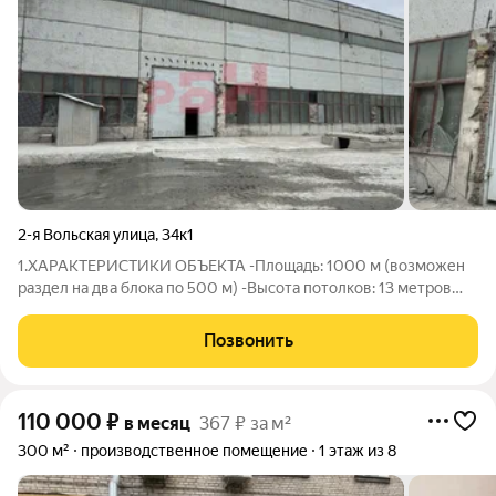
2-я Вольская улица
,
34к1
1.ХАРАКТЕРИСТИКИ ОБЪЕКТА -Площадь: 1000 м (возможен
раздел на два блока по 500 м) -Высота потолков: 13 метров
(подходит для высокого оборудования и стеллажного
хранения) -Крановое оборудование: 2 мостовых крана
Позвонить
грузоподъемностью по 10 тонн каждый
110 000
₽
в месяц
367 ₽ за м²
300 м²
производственное помещение
1 этаж из 8