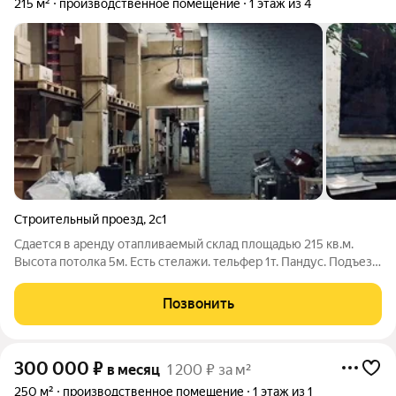
215 м²
производственное помещение
1 этаж из 4
Строительный проезд
,
2с1
Сдается в аренду отапливаемый склад площадью 215 кв.м.
Высота потолка 5м. Есть стелажи. тельфер 1т. Пандус. Подъезд
еврофуры. Арендная ставка 550р. за кв.м. в месяц. Есть офисы.
Позвонить
300 000
₽
в месяц
1 200 ₽ за м²
250 м²
производственное помещение
1 этаж из 1