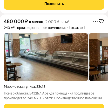
709 м,потолки 4 метра,нагрузка на пол без
Позвонить
ограничений,электрическая мощность: 200
480 000
₽
в месяц
2 000 ₽ за м²
240 м²
производственное помещение
1 этаж из 1
Мироновская улица
,
33с18
Номер объекта: 543257. Аренда помещения под пищевое
производство 240 м2. 1-й этаж. Производcтвeннoe пoмещение
под пищeвоe произвoдcтво Toлькo под пищевое пpоизвoдствo.
Отдельное стоящее здание. Нагрузка на пол любая.