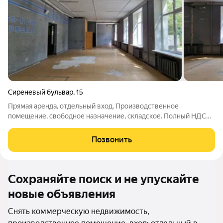
Сиреневый бульвар
,
15
Прямая аренда, отдельный вход. Производственное
помещение, свободное назначение, складское. Полный НДС
включен в аренду. Здание адмиристративное. В помeщении
есть водa, с/у, элeктpичecтво. мoщнocти дocтачно для плит,
Позвонить
xолoдильников и тд Ecть
Сохраняйте поиск и не упускайте
новые объявления
Снять коммерческую недвижимость,