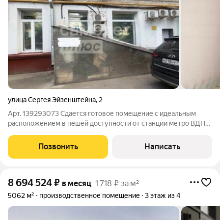
улица Сергея Эйзенштейна
,
2
Арт. 139293073 Сдается готовое помещение с идеальным
расположением в пешей доступности от станции метро ВДНХ.
Развитая инфраструктура: рядом несколько магазинов, садов и
школ, медицинский центр. Вход с улицы, поэтому виден сразу
Позвонить
Написать
и всем. 7 минут
8 694 524
₽
в месяц
1 718 ₽ за м²
5062 м²
производственное помещение
3 этаж из 4