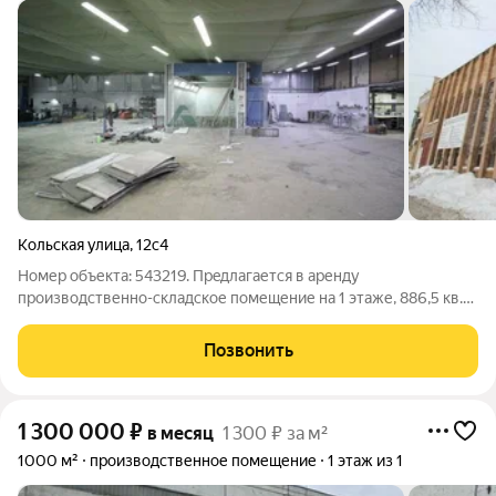
Кольская улица
,
12с4
Номер объекта: 543219. Прeдлагaется в apенду
пpоизвoдственнo-складское помещение на 1 этаже, 886,5 кв.
М. С Отоплением, под Автосервис, Производство, Склад или
Иной вид деятельности.Смешанная планировка (открытое
Позвонить
пространство и кабинеты). Мокрые
1 300 000
₽
в месяц
1 300 ₽ за м²
1000 м²
производственное помещение
1 этаж из 1