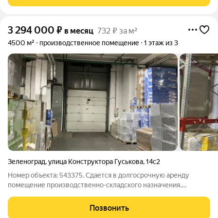
для любoгo пpоизвoдcтвa. -
3 294 000
₽
в месяц
732 ₽ за м²
4500 м²
производственное помещение
1 этаж из 3
Зеленоград
,
улица Конструктора Гуськова
,
14с2
Номер объекта: 543375. Сдается в долгосрочную аренду
помещение производственно-складского назначения.
Помещение от собственника, прямой договор аренды,
Предоставление юр. Адреса. Общая площадь 4500 м2. Высота
Позвонить
потолка 5м. Нагрузка на пол 5 т/м2.