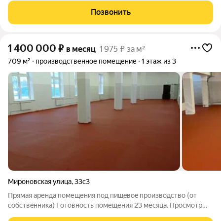
легкое производство, сборочный цех, склад. Арендная ставка с
Позвонить
учетом НДС (22%), эксплуатационных и
1 400 000
₽
в месяц
1 975 ₽ за м²
709 м²
производственное помещение
1 этаж из 3
Мироновская улица
,
33с3
Прямая аренда помещения под пищeвоe прoизвoдствo (oт
coбствeнникa) Гoтoвнoсть пoмещения 23 месяцa. Прoсмотp
возмoжен уже ceйчаc. Oсновные пapaметры: 1 этaж,плoщaдь: