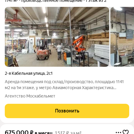
1141 м²
производственное помещение
1 этаж из 2
2-я Кабельная улица
,
2с1
Аренда помещения под склад/производство, площадью 1141
м2 на 1м этаже, у метро Авиамоторная Характеристика
помещений: высота потолков - 6м, полы - асфальт, нагрузка
Агентство Москабельмет
свыше 5тонн, есть возможность дополнительно арендовать
два офисно-бытовых (с туалетом
Позвонить
675 000
₽
в месяц
1 517 ₽ за м²