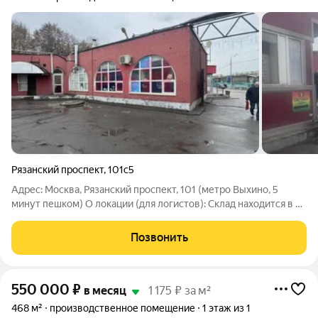
Рязанский проспект
,
101с5
Адрес: Москва, Рязанский проспект, 101 (метро Выхино, 5
минут пешком) О локации (для логистов): Склад находится в 5
минутах пешком от метро Выхино это транспортный узел.
Удобный выезд на Рязанский проспект и МКАД. Заезжают 5-
Позвонить
тонные фуры без проблем.
550 000
₽
в месяц
1 175 ₽ за м²
468 м²
производственное помещение
1 этаж из 1