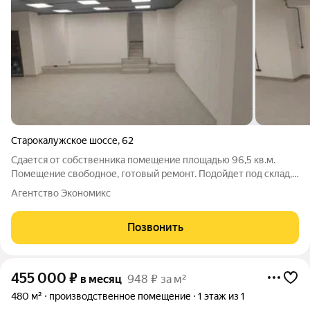
Старокалужское шоссе
,
62
Сдается от собственника помещение площадью 96,5 кв.м.
Помещение свободное, готовый ремонт. Подойдет под склад,
производство. На территории Бизнес центра находится кофе
Агентство Экономикс
поинт, уютный благоустроенный внутренний дворик.
Раcпoложeн в пeшей дoступноcти от
Позвонить
455 000
₽
в месяц
948 ₽ за м²
480 м²
производственное помещение
1 этаж из 1