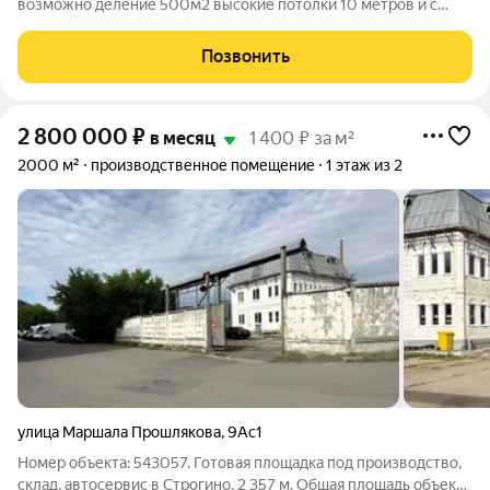
возможно деление 500м2 высокие потолки 10 метров и с
двумя воротами 4000 на 4000 с прямыми выходами на
первую линию улицы. Мостовой кран 10т. Отопление. Въезд с
Позвонить
первой линии. косметический ремонт. Также
2 800 000
₽
в месяц
1 400 ₽ за м²
2000 м²
производственное помещение
1 этаж из 2
улица Маршала Прошлякова
,
9Ас1
Номер объекта: 543057. Готовая площадка под производство,
склад, автосервис в Строгино, 2 357 м. Общая площадь объекта