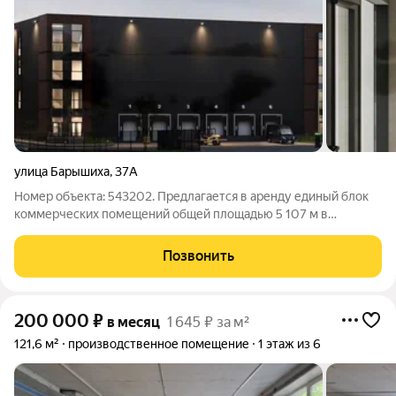
улица Барышиха
,
37А
Номер объекта: 543202. Предлагается в аренду единый блок
коммерческих помещений общей площадью 5 107 м в
строящемся промтехнопарке по адресу: Москва, район
Митино. В состав предложения входят производственные и
Позвонить
офисные помещения, расположенные на 3 и
200 000
₽
в месяц
1 645 ₽ за м²
121,6 м²
производственное помещение
1 этаж из 6