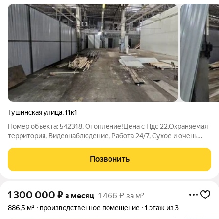
Тушинская улица
,
11к1
Номер объекта: 542318. Отопление!Цена с Ндс 22.Охраняемая
территория, Видеонаблюдение, Работа 24/7, Сухое и очень
тёплое помещение, Имеется все что нужно для комфортной
работы:Свет по запросу 20кВт, 380В.Парковка на территории,
Позвонить
Зона
1 300 000
₽
в месяц
1 466 ₽ за м²
886,5 м²
производственное помещение
1 этаж из 3