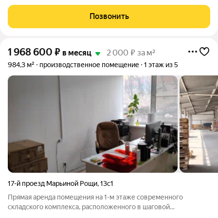
высота потолков 4,5 метра и собственный грузовой лифт на
три тонны. Объект находится по адресу: проспект Генерала
Позвонить
Алексеева, дом 5, в
1 968 600
₽
в месяц
2 000 ₽ за м²
984,3 м²
производственное помещение
1 этаж из 5
17-й проезд Марьиной Рощи
,
13с1
Прямая аренда помещения на 1-м этаже современного
складского комплекса, расположенного в шаговой
доступности от м. Бутырская. Подходит под размещение: