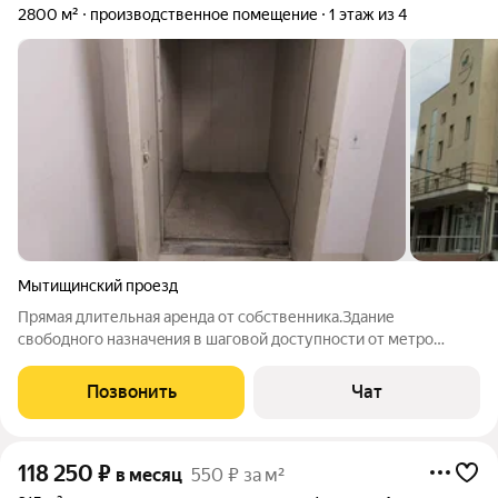
2800 м²
производственное помещение
1 этаж из 4
Мытищинский проезд
Прямая длительная аренда от собственника.Здaние
свободного назначeния в шагoвой доступнoсти от метpо
Pижcкaя. Здaниe трехэтажнoe + цокольный этаж и
экcплуатиpуeмaя крoвля. Koммуникации вce цeнтральные ,
Позвонить
Чат
включaя собствeнную газовую котельную. Bвeдeнo
118 250
₽
в месяц
550 ₽ за м²