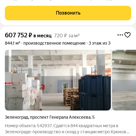
2 357,2 м. Площадь по полу 1700 м2, остальное мезонин.
высота потолков около 7 м, в основном зале до 7,19 м;
Позвонить
отопление;
607 752
₽
в месяц
720 ₽ за м²
844,1 м²
производственное помещение
3 этаж из 3
Зеленоград
,
проспект Генерала Алексеева
,
5
Номер объекта: 542937. Сдаётся 844 квадратных метра в
Зеленограде: производство и склад у станции метро Крюково,