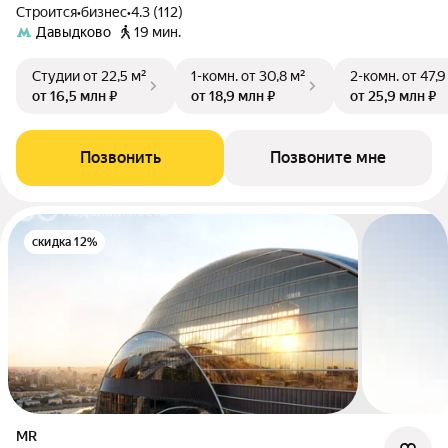
Строится
•
бизнес
•
4.3 (112)
Давыдково
19 мин.
Студии
от 22,5 м²
1-комн.
от 30,8 м²
2-комн.
от 47,9
от 16,5 млн ₽
от 18,9 млн ₽
от 25,9 млн ₽
Позвонить
Позвоните мне
скидка 12%
MR