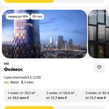
скидка до 16%
3D-тур
MR
Феймос
Сдан
•
элитный
•
4.5 (228)
Фили
5 мин.
1-комн.
от 39,2 м²
2-комн.
от 58,6 м²
3-комн.
от 82,4
от 29,5 млн ₽
от 37,7 млн ₽
от 51,7 млн ₽