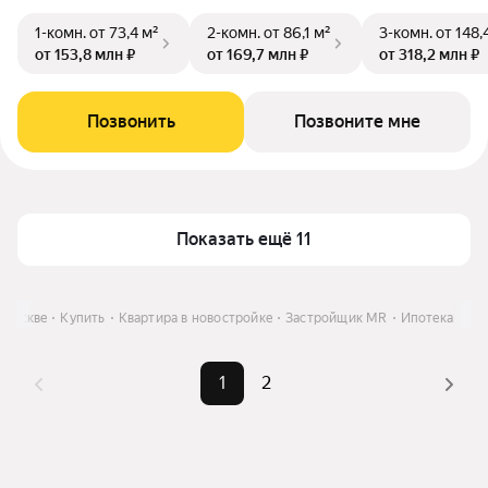
1-комн.
от 73,4 м²
2-комн.
от 86,1 м²
3-комн.
от 148,
от 153,8 млн ₽
от 169,7 млн ₽
от 318,2 млн ₽
Позвонить
Позвоните мне
Показать ещё 11
 Москве
Купить
Квартира в новостройке
Застройщик MR
Ипотека
1
2