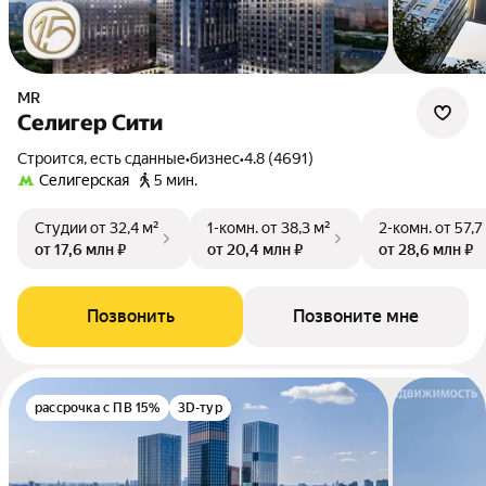
MR
Селигер Сити
Строится, есть сданные
•
бизнес
•
4.8 (4691)
Селигерская
5 мин.
Студии
от 32,4 м²
1-комн.
от 38,3 м²
2-комн.
от 57,7
от 17,6 млн ₽
от 20,4 млн ₽
от 28,6 млн ₽
Позвонить
Позвоните мне
рассрочка с ПВ 15%
3D-тур