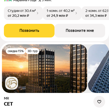
Марьина Роща
5 мин.
Студии
от 30,4 м²
1-комн.
от 40,2 м²
2-комн.
от 62,1
от 20,2 млн ₽
от 24,9 млн ₽
от 34,3 млн ₽
Позвонить
Позвоните мне
скидка 15%
3D-тур
MR
СЕТ