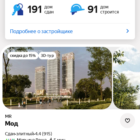
191
91
дом
дом
сдан
строится
Подробнее о застройщике
скидка до 15%
3D-тур
MR
Мод
Сдан
•
элитный
•
4.4 (915)