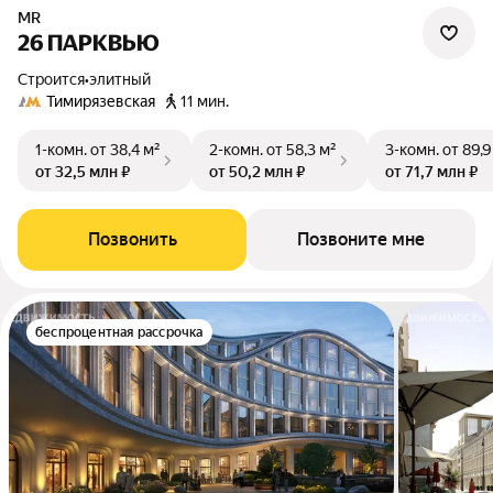
MR
26 ПАРКВЬЮ
Строится
•
элитный
Тимирязевская
11 мин.
1-комн.
от 38,4 м²
2-комн.
от 58,3 м²
3-комн.
от 89,9
от 32,5 млн ₽
от 50,2 млн ₽
от 71,7 млн ₽
Позвонить
Позвоните мне
беспроцентная рассрочка