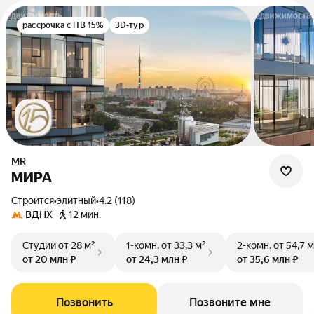
рассрочка с ПВ 15%
3D-тур
MR
МИРА
Строится
•
элитный
•
4.2 (118)
ВДНХ
12 мин.
Студии
от 28 м²
1-комн.
от 33,3 м²
2-комн.
от 54,7 м
от 20 млн ₽
от 24,3 млн ₽
от 35,6 млн ₽
Позвонить
Позвоните мне