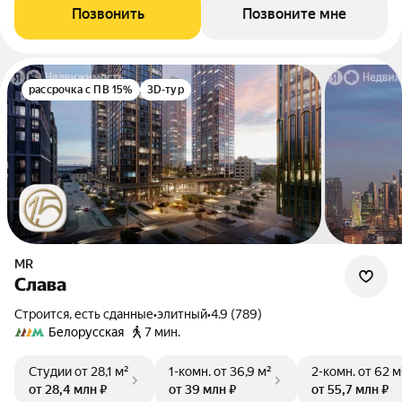
Позвонить
Позвоните мне
рассрочка с ПВ 15%
3D-тур
MR
Слава
Строится, есть сданные
•
элитный
•
4.9 (789)
Белорусская
7 мин.
Студии
от 28,1 м²
1-комн.
от 36,9 м²
2-комн.
от 62 м
от 28,4 млн ₽
от 39 млн ₽
от 55,7 млн ₽