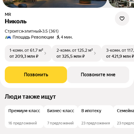
MR
Николь
Строится
•
элитный
•
3.5 (361)
Площадь Революции
4 мин.
1-комн.
от 61,7 м²
2-комн.
от 125,2 м²
3-комн.
от 117
от 209,3 млн ₽
от 325,5 млн ₽
от 421,9 млн ₽
Позвонить
Позвоните мне
Люди также ищут
Премиум-класс
Бизнес-класс
В ипотеку
Семейна
16 предложений
7 предложений
23 предложения
23 предл