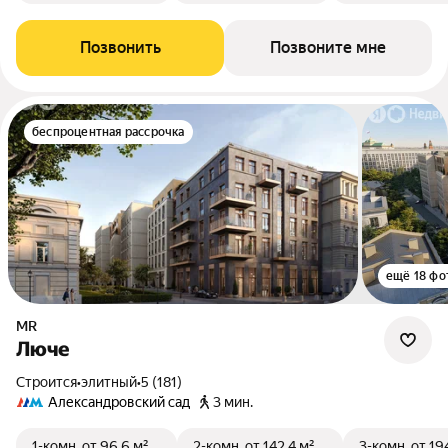
Позвонить
Позвоните мне
беспроцентная рассрочка
ещё 18 фо
MR
Люче
Строится
•
элитный
•
5 (181)
Александровский сад
3 мин.
1-комн.
от 96,6 м²
2-комн.
от 142,4 м²
3-комн.
от 19