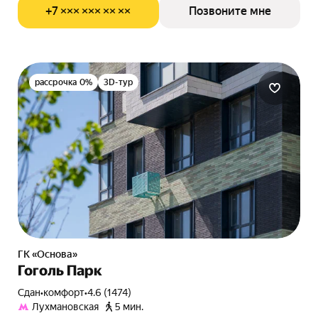
+7 ××× ××× ×× ××
Позвоните мне
рассрочка 0%
3D-тур
ГК «Основа»
Гоголь Парк
Сдан
•
комфорт
•
4.6 (1474)
Лухмановская
5 мин.