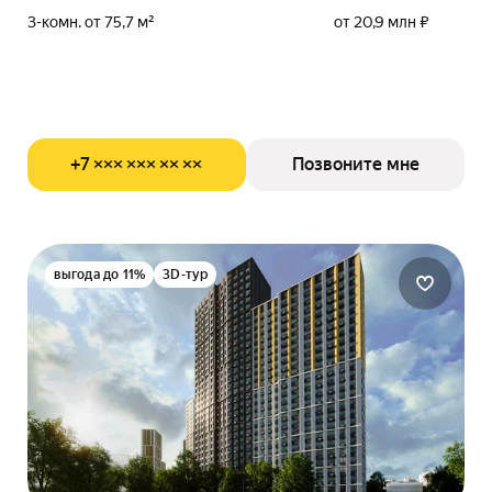
3-комн. от 75,7 м²
от 20,9 млн ₽
+7 ××× ××× ×× ××
Позвоните мне
выгода до 11%
3D-тур