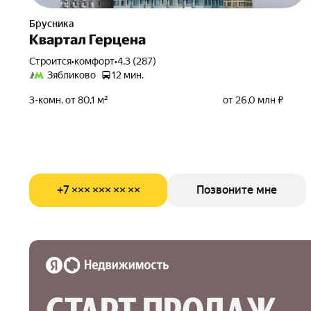
Брусника
Квартал Герцена
Строится
•
комфорт
•
4.3 (287)
Зябликово
12 мин.
3-комн. от 80,1 м²
от 26,0 млн ₽
+7 ××× ××× ×× ××
Позвоните мне