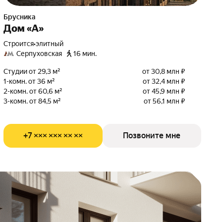
Брусника
Дом «А»
Строится
•
элитный
Серпуховская
16 мин.
Студии от 29,3 м²
от 30,8 млн ₽
1-комн. от 36 м²
от 32,4 млн ₽
2-комн. от 60,6 м²
от 45,9 млн ₽
3-комн. от 84,5 м²
от 56,1 млн ₽
+7 ××× ××× ×× ××
Позвоните мне