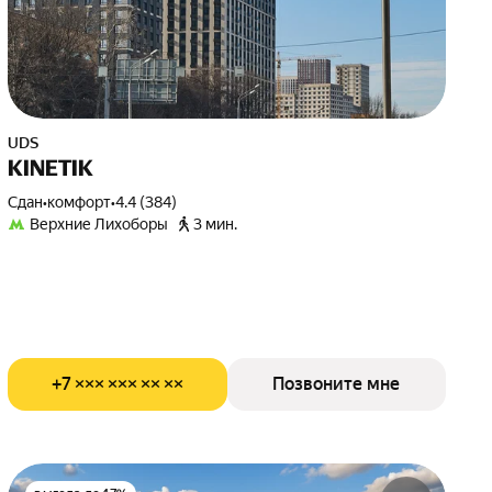
UDS
KINETIK
Сдан
•
комфорт
•
4.4 (384)
Верхние Лихоборы
3 мин.
+7 ××× ××× ×× ××
Позвоните мне