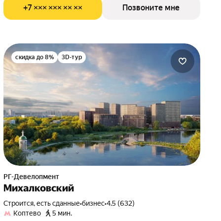
+7 ××× ××× ×× ××
Позвоните мне
скидка до 8%
3D-тур
РГ-Девелопмент
Михалковский
Строится, есть сданные
•
бизнес
•
4.5 (632)
Коптево
5 мин.