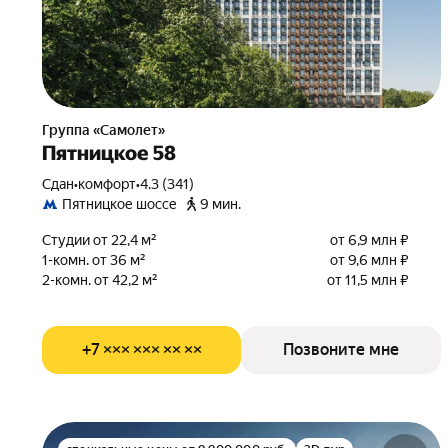
Группа «Самолет»
Пятницкое 58
Сдан
•
комфорт
•
4.3 (341)
Пятницкое шоссе
9 мин.
Студии от 22,4 м²
от 6,9 млн ₽
1-комн. от 36 м²
от 9,6 млн ₽
2-комн. от 42,2 м²
от 11,5 млн ₽
+7 ××× ××× ×× ××
Позвоните мне