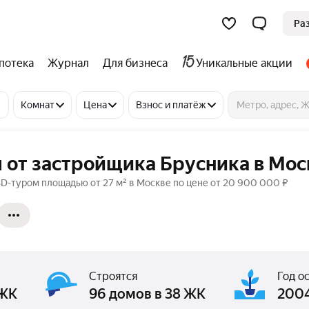
Ра
потека
Журнал
Для бизнеса
Уникальные акции
Комнат
Цена
Взнос и платёж
 от застройщика Брусника в Мос
3D-туром площадью от 27 м² в Москве по цене от 20 900 000 ₽
Строятся
Год о
 ЖК
96 домов в 38 ЖК
2004