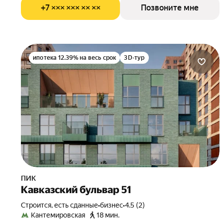
+7 ××× ××× ×× ××
Позвоните мне
ипотека 12.39% на весь срок
3D-тур
ПИК
Кавказский бульвар 51
Строится, есть сданные
•
бизнес
•
4.5 (2)
Кантемировская
18 мин.