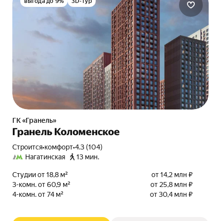
выгода до 9%
3D-тур
ГК «Гранель»
Гранель Коломенское
Строится
•
комфорт
•
4.3 (104)
Нагатинская
13 мин.
Студии от 18,8 м²
от 14,2 млн ₽
3-комн. от 60,9 м²
от 25,8 млн ₽
4-комн. от 74 м²
от 30,4 млн ₽