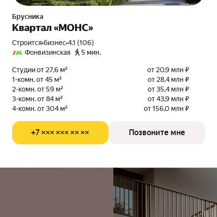
Брусника
Квартал «МОНС»
Строится
•
бизнес
•
4.1 (106)
Фонвизинская
5 мин.
Студии от 27,6 м²
от 20,9 млн ₽
1-комн. от 45 м²
от 28,4 млн ₽
2-комн. от 59 м²
от 35,4 млн ₽
3-комн. от 84 м²
от 43,9 млн ₽
4-комн. от 304 м²
от 156,0 млн ₽
+7 ××× ××× ×× ××
Позвоните мне