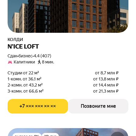
КОЛДИ
N’ICE LOFT
Сдан
•
бизнес
•
4.4 (407)
Калитники
8 мин.
Студии от 22 м²
от 8,7 млн ₽
1-комн. от 36,1 м²
от 13,8 млн ₽
2-комн. от 43,2 м²
от 14,4 млн ₽
3-комн. от 66,6 м²
от 21,3 млн ₽
+7 ××× ××× ×× ××
Позвоните мне