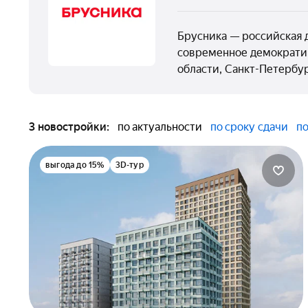
Брусника — российская 
современное демократич
области, Санкт-Петербу
3 новостройки:
по актуальности
по сроку сдачи
по
выгода до 15%
3D-тур