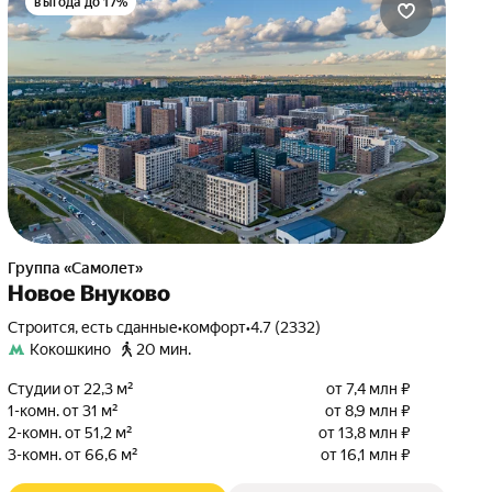
выгода до 17%
Группа «Самолет»
Новое Внуково
Строится, есть сданные
•
комфорт
•
4.7 (2332)
Кокошкино
20 мин.
Студии от 22,3 м²
от 7,4 млн ₽
1-комн. от 31 м²
от 8,9 млн ₽
2-комн. от 51,2 м²
от 13,8 млн ₽
3-комн. от 66,6 м²
от 16,1 млн ₽