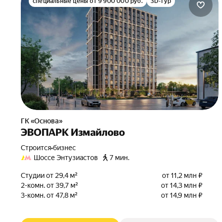
специальные цены от 9 900 000 руб.
3D-тур
ГК «Основа»
ЭВОПАРК Измайлово
Строится
•
бизнес
Шоссе Энтузиастов
7 мин.
Студии от 29,4 м²
от 11,2 млн ₽
2-комн. от 39,7 м²
от 14,3 млн ₽
3-комн. от 47,8 м²
от 14,9 млн ₽