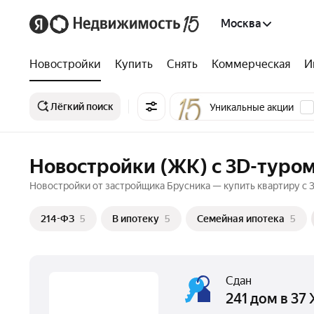
Москва
Новостройки
Купить
Снять
Коммерческая
И
Лёгкий поиск
Уникальные акции
Новостройки (ЖК) c 3D-туром
Новостройки от застройщика Брусника — купить квартиру c 
214-ФЗ
5
В ипотеку
5
Семейная ипотека
5
Сдан
241 дом в 37