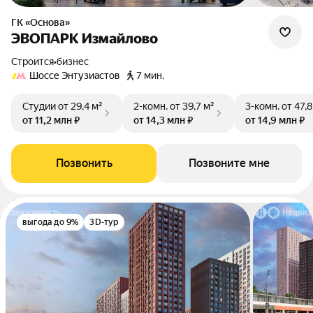
ГК «Основа»
ЭВОПАРК Измайлово
Строится
•
бизнес
Шоссе Энтузиастов
7 мин.
Студии
от 29,4 м²
2-комн.
от 39,7 м²
3-комн.
от 47,8
от 11,2 млн ₽
от 14,3 млн ₽
от 14,9 млн ₽
Позвонить
Позвоните мне
выгода до 9%
3D-тур