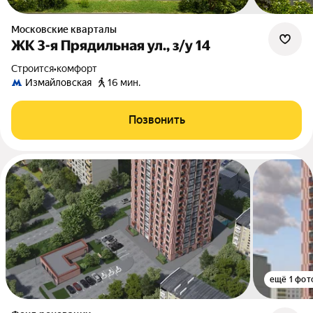
Московские кварталы
ЖК 3-я Прядильная ул., з/у 14
Строится
•
комфорт
Измайловская
16 мин.
Позвонить
ещё 1 фот