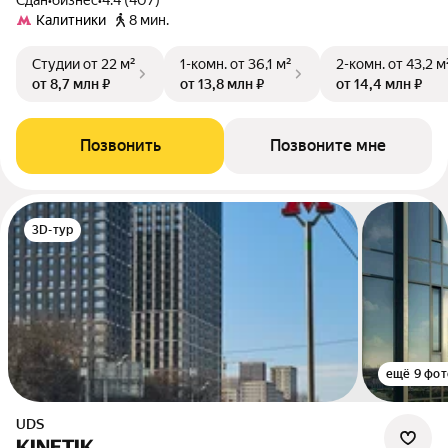
Сдан
•
бизнес
•
4.4 (407)
Калитники
8 мин.
Студии
от 22 м²
1-комн.
от 36,1 м²
2-комн.
от 43,2 м
от 8,7 млн ₽
от 13,8 млн ₽
от 14,4 млн ₽
Позвонить
Позвоните мне
3D-тур
ещё 9 фот
UDS
KINETIK