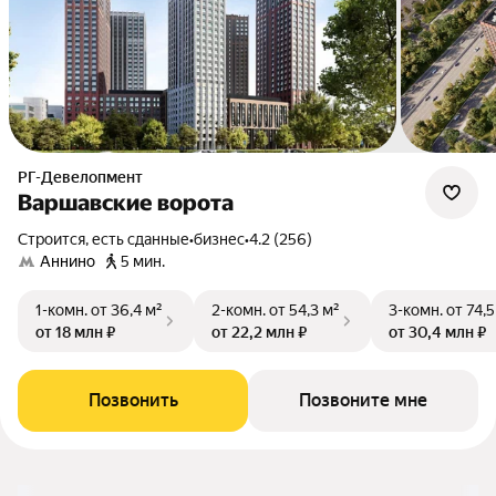
РГ-Девелопмент
Варшавские ворота
Строится, есть сданные
•
бизнес
•
4.2 (256)
Аннино
5 мин.
1-комн.
от 36,4 м²
2-комн.
от 54,3 м²
3-комн.
от 74,5
от 18 млн ₽
от 22,2 млн ₽
от 30,4 млн ₽
Позвонить
Позвоните мне