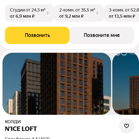
Студии
от 24,3 м²
2-комн.
от 35,5 м²
3-комн.
от 52,8
от 6,9 млн ₽
от 9,2 млн ₽
от 13,5 млн ₽
Позвонить
Позвоните мне
КОЛДИ
N’ICE LOFT