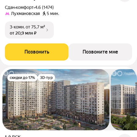
Сдан
•
комфорт
•
4.6 (1474)
Лухмановская
5 мин.
3-комн.
от 75,7 м²
от 20,9 млн ₽
Позвонить
Позвоните мне
скидки до 17%
3D-тур