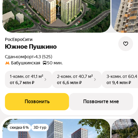
РосЕвроСити
Южное Пушкино
Сдан
•
комфорт
•
4.3 (525)
Бабушкинская
50 мин.
1-комн.
от 41,1 м²
2-комн.
от 40,7 м²
3-комн.
от 60,4
от 6,7 млн ₽
от 6,6 млн ₽
от 9,4 млн ₽
Позвонить
Позвоните мне
скидка 6%
3D-тур