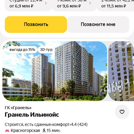
Студии
от 22,4 м²
1-комн.
от 36 м²
2-комн.
от 42,2 
от 6,9 млн ₽
от 9,6 млн ₽
от 11,5 млн ₽
Позвонить
Позвоните мне
выгода до 15%
3D-тур
ГК «Гранель»
Гранель Ильинойс
Строится, есть сданные
•
комфорт
•
4.4 (424)
Красногорская
15 мин.