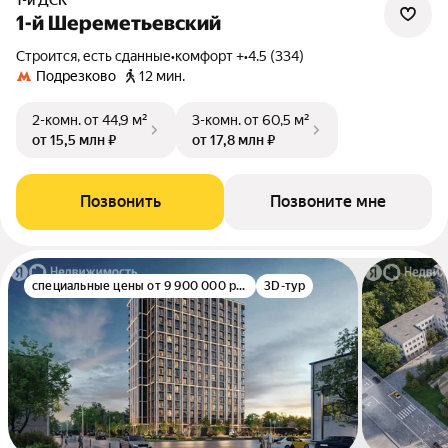
1-й ДСК
1-й Шереметьевский
Строится, есть сданные
•
комфорт +
•
4.5 (334)
Подрезково
12 мин.
2-комн.
от 44,9 м²
3-комн.
от 60,5 м²
от 15,5 млн ₽
от 17,8 млн ₽
Позвонить
Позвоните мне
специальные цены от 9 900 000 руб.
3D-тур