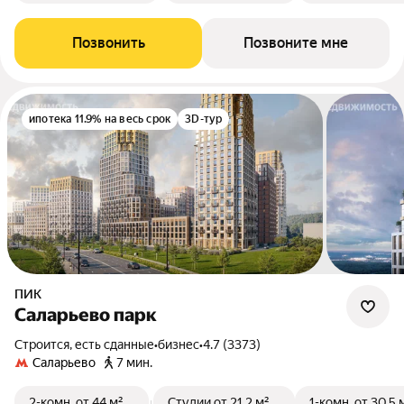
Позвонить
Позвоните мне
ипотека 11.9% на весь срок
3D-тур
ПИК
Саларьево парк
Строится, есть сданные
•
бизнес
•
4.7 (3373)
Саларьево
7 мин.
2-комн.
от 44 м²
Студии
от 21,2 м²
1-комн.
от 30,5 