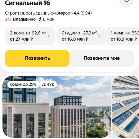
Сигнальный 16
Строится, есть сданные
•
комфорт
•
4.4 (904)
Владыкино
6 мин.
2-комн.
от 62,6 м²
Студии
от 27,2 м²
1-комн.
от 35,
от 27 млн ₽
от 16,8 млн ₽
от 18,9 млн ₽
Позвонить
Позвоните мне
скидки до 25%
3D-тур