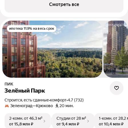
Смотреть все
ипотека 11.9% на весь срок
ПИК
Зелёный Парк
Строится, есть сданные
•
комфорт
•
4.7 (732)
Зеленоград—Крюково
20 мин.
2-комн.
от 46,3 м²
Студии
от 28 м²
1-комн.
от 28,2 
от 15,8 млн ₽
от 9,4 млн ₽
от 10,4 млн ₽