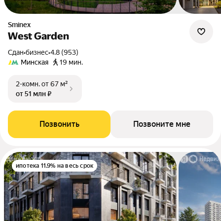
Sminex
West Garden
Сдан
•
бизнес
•
4.8 (953)
Минская
19 мин.
2-комн.
от 67 м²
от 51 млн ₽
Позвонить
Позвоните мне
ипотека 11.9% на весь срок