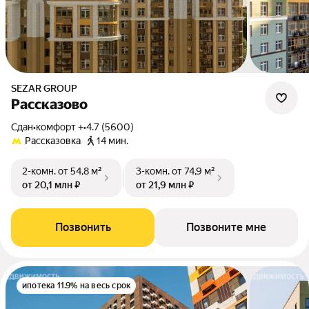
SEZAR GROUP
Рассказово
Сдан
•
комфорт +
•
4.7 (5600)
Рассказовка
14 мин.
2-комн.
от 54,8 м²
3-комн.
от 74,9 м²
от 20,1 млн ₽
от 21,9 млн ₽
Позвонить
Позвоните мне
ипотека 11.9% на весь срок