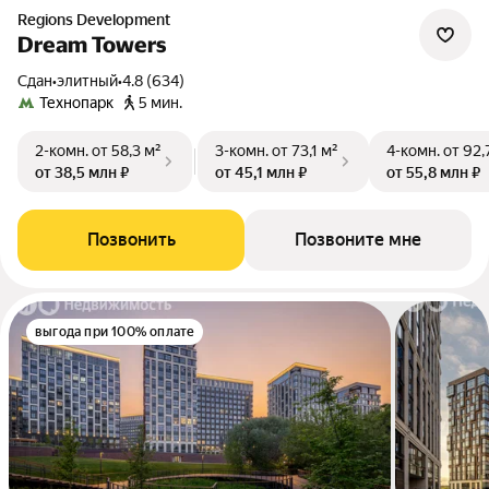
Regions Development
Dream Towers
Сдан
•
элитный
•
4.8 (634)
Технопарк
5 мин.
2-комн.
от 58,3 м²
3-комн.
от 73,1 м²
4-комн.
от 92,
от 38,5 млн ₽
от 45,1 млн ₽
от 55,8 млн ₽
Позвонить
Позвоните мне
выгода при 100% оплате