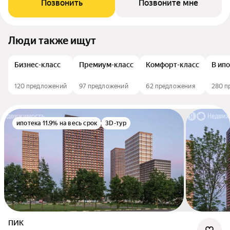
Позвонить
Позвоните мне
Люди также ищут
Бизнес-класс
Премиум-класс
Комфорт-класс
В ип
120 предложений
97 предложений
62 предложения
280 п
ипотека 11.9% на весь срок
3D-тур
ПИК