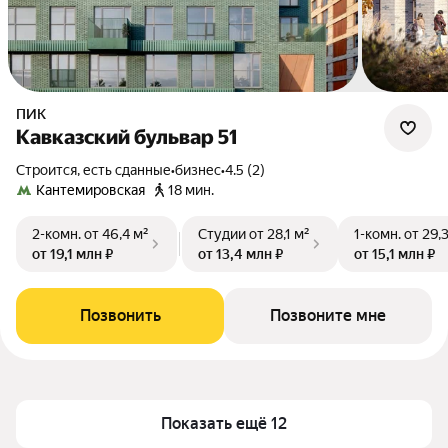
ПИК
Кавказский бульвар 51
Строится, есть сданные
•
бизнес
•
4.5 (2)
Кантемировская
18 мин.
2-комн.
от 46,4 м²
Студии
от 28,1 м²
1-комн.
от 29,
от 19,1 млн ₽
от 13,4 млн ₽
от 15,1 млн ₽
Позвонить
Позвоните мне
Показать ещё 12