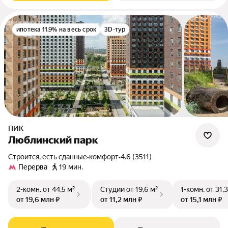
ипотека 11.9% на весь срок
3D-тур
ПИК
Люблинский парк
Строится, есть сданные
•
комфорт
•
4.6 (3511)
Перерва
19 мин.
2-комн.
от 44,5 м²
Студии
от 19,6 м²
1-комн.
от 31,
от 19,6 млн ₽
от 11,2 млн ₽
от 15,1 млн ₽