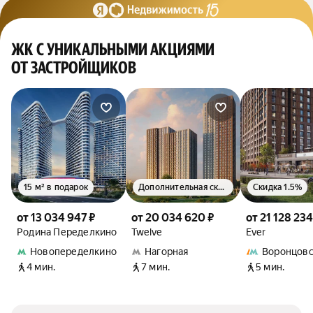
ЖК С УНИКАЛЬНЫМИ АКЦИЯМИ
ОТ ЗАСТРОЙЩИКОВ
15 м² в подарок
Дополнительная скидка 1.5%
Скидка 1.5%
от 13 034 947 ₽
от 20 034 620 ₽
от 21 128 234
Родина Переделкино
Twelve
Ever
Новопеределкино
Нагорная
Воронцовс
4 мин.
7 мин.
5 мин.