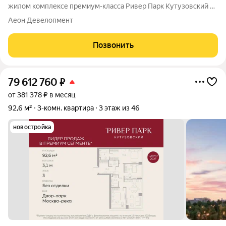
жилом комплексе премиум-класса Ривер Парк Кутузовский в
Башне Изумруд Премиальный жилой комплекс Ривер Парк
Аеон Девелопмент
Кутузовский строится в одном из самых престижных районов
столицы Дорогомилово, на
Позвонить
79 612 760
₽
от 381 378 ₽ в месяц
92,6 м²
3-комн. квартира
3 этаж из 46
новостройка