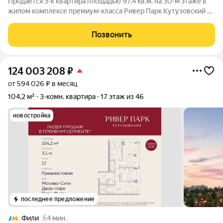
Продается 3-к квартира площадью 97.4 кв.м. на 30-м этаже в
жилом комплексе премиум-класса Ривер Парк Кутузовский в
Башне Изумруд Премиальный жилой комплекс Ривер Парк
Кутузовский строится в одном из самых престижных районов
Позвонить
столицы Дорогомилово, на
124 003 208
₽
от 594 026 ₽ в месяц
104,2 м²
3-комн. квартира
17 этаж из 46
новостройка
последнее предложение
Фили
4 мин.