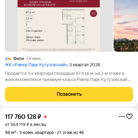
Фили
4 мин.
ЖК «Ривер Парк Кутузовский»
, 3 квартал 2026
Продается 3-к квартира площадью 87.4 кв.м. на 2-м этаже в
жилом комплексе премиум-класса Ривер Парк Кутузовский в
Башне Янтарь Премиальный жилой комплекс Ривер Парк
Кутузовский строится в одном из самых престижных районов
Позвонить
столицы Дорогомилово, на
117 760 128
₽
от 564 119 ₽ в месяц
98 м²
3-комн. квартира
27 этаж из 46