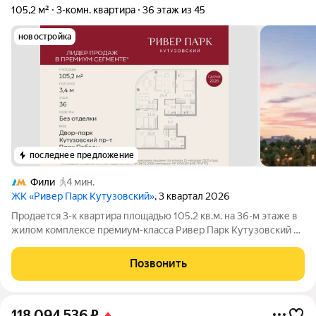
105,2 м²
3-комн. квартира
36 этаж из 45
новостройка
последнее предложение
Фили
4 мин.
ЖК «Ривер Парк Кутузовский»
, 3 квартал 2026
Продается 3-к квартира площадью 105.2 кв.м. на 36-м этаже в
жилом комплексе премиум-класса Ривер Парк Кутузовский в
Башне Янтарь Премиальный жилой комплекс Ривер Парк
Кутузовский строится в одном из самых престижных районов
Позвонить
столицы Дорогомилово, на
118 094 536
₽