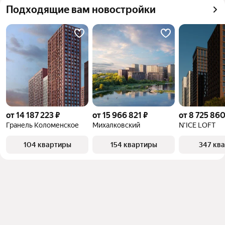
Подходящие вам новостройки
от 14 187 223 ₽
от 15 966 821 ₽
от 8 725 860
Гранель Коломенское
Михалковский
N’ICE LOFT
104 квартиры
154 квартиры
347 кв