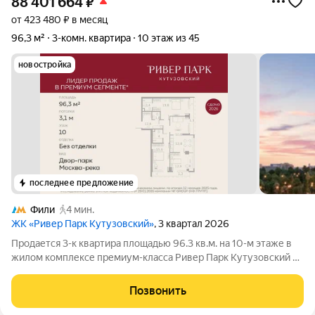
88 401 664
₽
от 423 480 ₽ в месяц
96,3 м²
3-комн. квартира
10 этаж из 45
новостройка
последнее предложение
Фили
4 мин.
ЖК «Ривер Парк Кутузовский»
, 3 квартал 2026
Продается 3-к квартира площадью 96.3 кв.м. на 10-м этаже в
жилом комплексе премиум-класса Ривер Парк Кутузовский в
Башне Янтарь Премиальный жилой комплекс Ривер Парк
Кутузовский строится в одном из самых престижных районов
Позвонить
столицы Дорогомилово, на