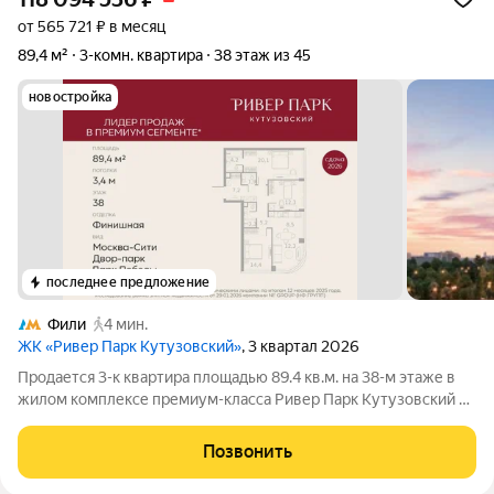
от 565 721 ₽ в месяц
89,4 м²
3-комн. квартира
38 этаж из 45
новостройка
последнее предложение
Фили
4 мин.
ЖК «Ривер Парк Кутузовский»
, 3 квартал 2026
Продается 3-к квартира площадью 89.4 кв.м. на 38-м этаже в
жилом комплексе премиум-класса Ривер Парк Кутузовский в
Башне Топаз Премиальный жилой комплекс Ривер Парк
Кутузовский строится в одном из самых престижных районов
Позвонить
столицы Дорогомилово, на