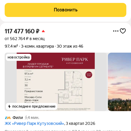
Башне Топаз Премиальный жилой комплекс Ривер Парк
Кутузовский строится в одном из самых престижных районов
Позвонить
столицы Дорогомилово, на
117 477 160
₽
от 562 764 ₽ в месяц
97,4 м²
3-комн. квартира
30 этаж из 46
новостройка
последнее предложение
Фили
4 мин.
ЖК «Ривер Парк Кутузовский»
, 3 квартал 2026