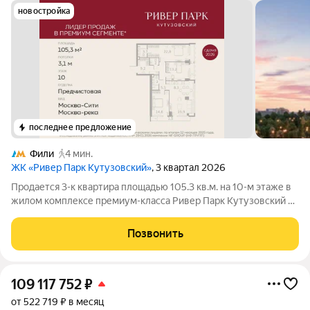
новостройка
последнее предложение
Фили
4 мин.
ЖК «Ривер Парк Кутузовский»
, 3 квартал 2026
Продается 3-к квартира площадью 105.3 кв.м. на 10-м этаже в
жилом комплексе премиум-класса Ривер Парк Кутузовский в
Башне Изумруд Премиальный жилой комплекс Ривер Парк
Кутузовский строится в одном из самых престижных районов
Позвонить
столицы Дорогомилово, на
109 117 752
₽
от 522 719 ₽ в месяц