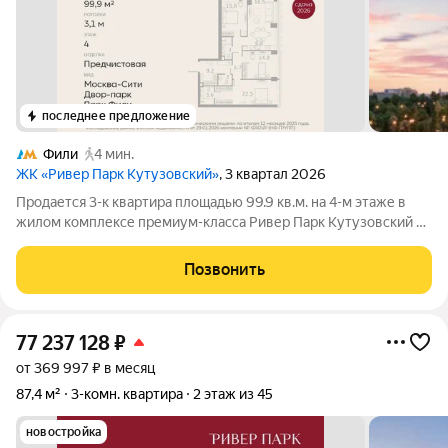
последнее предложение
Фили
4 мин.
ЖК «Ривер Парк Кутузовский»
, 3 квартал 2026
Продается 3-к квартира площадью 99.9 кв.м. на 4-м этаже в
жилом комплексе премиум-класса Ривер Парк Кутузовский в
Башне Изумруд Премиальный жилой комплекс Ривер Парк
Кутузовский строится в одном из самых престижных районов
Позвонить
столицы Дорогомилово, на
77 237 128
₽
от 369 997 ₽ в месяц
87,4 м²
3-комн. квартира
2 этаж из 45
новостройка