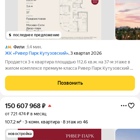
последнее предложение
Фили
4 мин.
ЖК «Ривер Парк Кутузовский»
, 3 квартал 2026
Продается 3-к квартира площадью 112.6 кв.м. на 37-м этаже в
жилом комплексе премиум-класса Ривер Парк Кутузовский в
Башне Изумруд Премиальный жилой комплекс Ривер Парк
Кутузовский строится в одном из самых престижных районов
Позвонить
столицы Дорогомилово, на
150 607 968
₽
от 721 474 ₽ в месяц
107,2 м²
3-комн. квартира
8 этаж из 46
новостройка