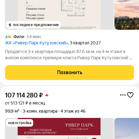
последнее предложение
Фили
4 мин.
ЖК «Ривер Парк Кутузовский»
, 3 квартал 2027
Продается 3-к квартира площадью 87.6 кв.м. на 4-м этаже в
жилом комплексе премиум-класса Ривер Парк Кутузовский в
Башне Бриллиант Премиальный жилой комплекс Ривер Парк
Кутузовский строится в одном из самых престижных районов
Позвонить
столицы Дорогомилово, на
107 114 280
₽
от 513 121 ₽ в месяц
99,9 м²
3-комн. квартира
4 этаж из 46
новостройка