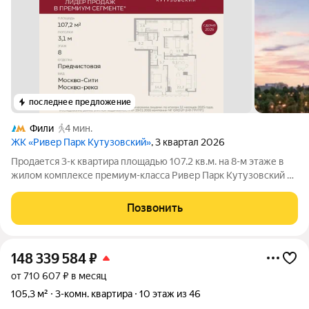
последнее предложение
Фили
4 мин.
ЖК «Ривер Парк Кутузовский»
, 3 квартал 2026
Продается 3-к квартира площадью 107.2 кв.м. на 8-м этаже в
жилом комплексе премиум-класса Ривер Парк Кутузовский в
Башне Изумруд Премиальный жилой комплекс Ривер Парк
Кутузовский строится в одном из самых престижных районов
Позвонить
столицы Дорогомилово, на
148 339 584
₽
от 710 607 ₽ в месяц
105,3 м²
3-комн. квартира
10 этаж из 46