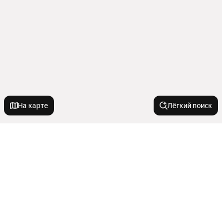
На карте
Лёгкий поиск
На улице
1-й Кирпичный переулок
Города-миллионники