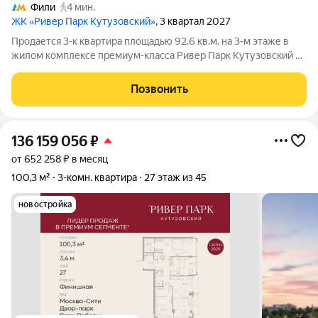
Фили
4 мин.
ЖК «Ривер Парк Кутузовский»
, 3 квартал 2027
Продается 3-к квартира площадью 92.6 кв.м. на 3-м этаже в
жилом комплексе премиум-класса Ривер Парк Кутузовский в
Башне Лазурь Премиальный жилой комплекс Ривер Парк
Кутузовский строится в одном из самых престижных районов
Позвонить
столицы Дорогомилово, на
136 159 056
₽
от 652 258 ₽ в месяц
100,3 м²
3-комн. квартира
27 этаж из 45
новостройка