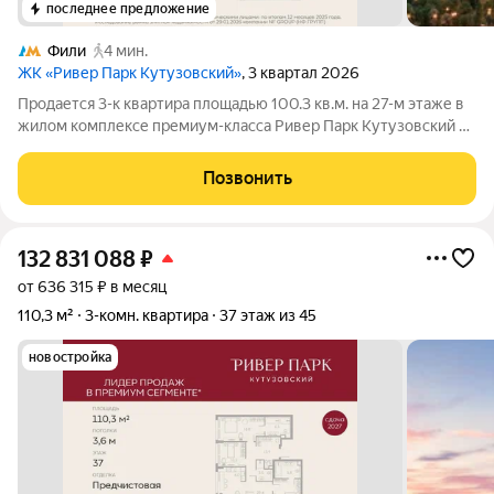
последнее предложение
Фили
4 мин.
ЖК «Ривер Парк Кутузовский»
, 3 квартал 2026
Продается 3-к квартира площадью 100.3 кв.м. на 27-м этаже в
жилом комплексе премиум-класса Ривер Парк Кутузовский в
Башне Топаз Премиальный жилой комплекс Ривер Парк
Кутузовский строится в одном из самых престижных районов
Позвонить
столицы Дорогомилово, на
132 831 088
₽
от 636 315 ₽ в месяц
110,3 м²
3-комн. квартира
37 этаж из 45
новостройка