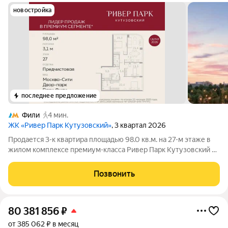
новостройка
последнее предложение
Фили
4 мин.
ЖК «Ривер Парк Кутузовский»
, 3 квартал 2026
Продается 3-к квартира площадью 98.0 кв.м. на 27-м этаже в
жилом комплексе премиум-класса Ривер Парк Кутузовский в
Башне Изумруд Премиальный жилой комплекс Ривер Парк
Кутузовский строится в одном из самых престижных районов
Позвонить
столицы Дорогомилово, на
80 381 856
₽
от 385 062 ₽ в месяц