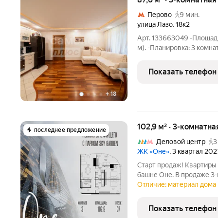
Перово
9 мин.
улица Лазо
,
18к2
Арт. 133663049 -Площадь: 87,6 м (жила
м). -Планировка: 3 комн
12, отдельный вход со д
материалы, качественная
Показать телефон
+
18
102,9 м² · 3-комнатн
последнее предложение
Деловой центр
3
ЖК «Оне»
, 3 квартал 202
Старт продаж! Квартиры
башне Оне. В продаже 3
на 37-м этаже. Новый с
Отличие: материал дома 
класса Оне расположен в
Москва-Сити,
Показать телефон