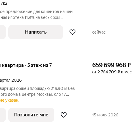
,
7к2
ное предложение для клиентов нашей
ая ипотека 11,9% на весь срок!
атная квартира 64,9 м на 12м
 взрослый собственник с 2015 года (в
Написать
сейчас
659 699 968
₽
я квартира · 5 этаж из 7
от 2 764 709 ₽ в ме
квартал 2026
квартира общей площадью 219.90 м без
ного дома в центре Москвы. Кло 17
са от MR Private в Староваганьковском
не указан.
Позвоните мне
15 июля 2026