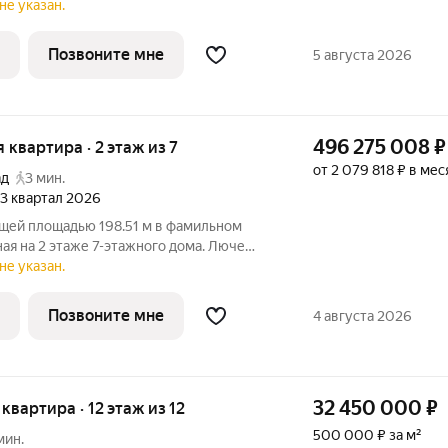
из 9. «Казачий» новый клубный
не указан.
положенный в историческом центре,
Позвоните мне
5 августа 2026
496 275 008
₽
я квартира · 2 этаж из 7
от 2 079 818 ₽ в мес
ад
3 мин.
, 3 квартал 2026
бщей площадью 198.51 м в фамильном
я на 2 этаже 7-этажного дома. Люче
рдце исторической Москвы, в охранной
не указан.
й фамильный дом предлагает 43
Позвоните мне
4 августа 2026
32 450 000
₽
 квартира · 12 этаж из 12
500 000 ₽ за м²
мин.