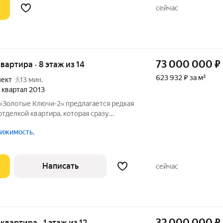
сейчас
73 000 000
₽
квартира · 8 этаж из 14
623 932 ₽ за м²
пект
13 мин.
2 квартал 2013
 «Золотые Ключи-2» предлагается редкая
, которая сразу
и вкус. В интерьере использованы
ижимость,
 премиальная мебель и декор ведущих
Написать
сейчас
32 000 000
₽
 квартира · 1 этаж из 12