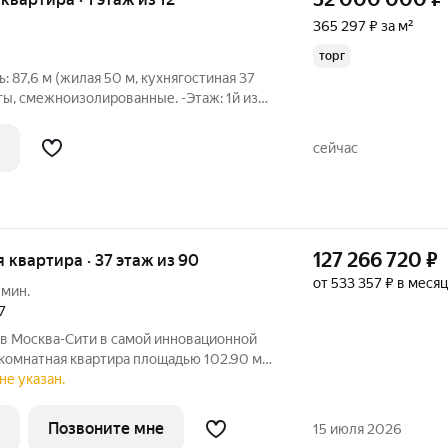
365 297 ₽ за м²
торг
я 50 м, кухнягостиная 37
аты, смежноизолированные. -Этаж: 1й из
вора. -Ремонт: евроремонт, современные
 техника и сантехника. -Локация: ВАО,
сейчас
127 266 720
₽
ая квартира · 37 этаж из 90
от 533 357 ₽ в месяц
 мин.
7
 в Москва-Сити в самой инновационной
-комнатная квартира площадью 102.90 м
овременный жилой комплекс премиум-
не указан.
 самом сердце деловой жизни столицы в
Позвоните мне
15 июля 2026