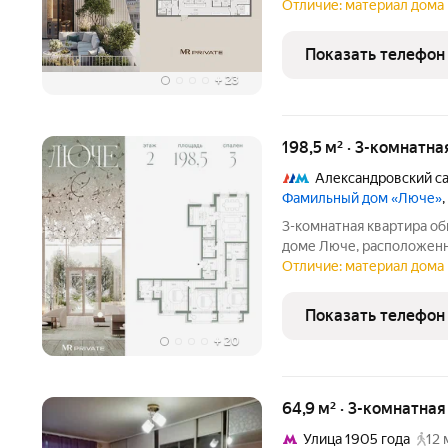
общей площадью 193.50 м. Этаж 
Отличие: материал дома 
дом делюкс-класса, рас
вблизи
Показать телефон
+
23
198,5 м² · 3-комнатна
Александровский с
Фамильный дом «Люче»
3-комнатная квартира о
доме Люче, расположенна
Клубный дом в самом се
Отличие: материал дома 
зоне Кремля. Уникальны
квартиры, площадью от
Показать телефон
+
20
64,9 м² · 3-комнатная
Улица 1905 года
12 