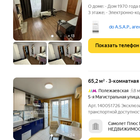
О доме: - Дом 1970 года 
3 этаже; - Электронно-ко
площадки. О квартире: - 
санузел раздельный; - пр
do A.S.A.P., аг
+
13
Показать телефон
65,2 м² · 3-комнатная
Полежаевская
8 м
5-я Магистральная улица
Арт. 140051726 Эксклюз
транспортной доступн
КВАРТИРА В ПРЕСТИЖН
Самолет Плюс
доступности ст.м. Хорош
НЕДВИЖИМОСТЬ
до Кремлевского Дворца.
+
24