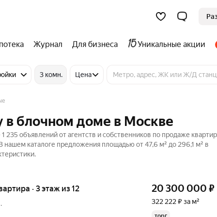
Ра
потека
Журнал
Для бизнеса
Уникальные акции
ройки
3 комн.
Цена
ые
 в блочном доме в Москве
1 235 объявлений от агентств и собственников по продаже квартир
В нашем каталоге предложения площадью от 47,6 м² до 296,1 м² в
ктеристики.
20 300 000
₽
квартира · 3 этаж из 12
322 222 ₽ за м²
.
торг