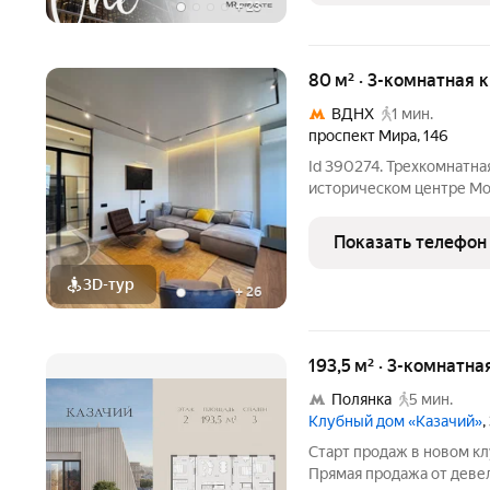
+
23
80 м² · 3-комнатная 
ВДНХ
1 мин.
проспект Мира
,
146
Id 390274. Трехкомнатна
историческом центре Москвы Эта кв
стать обладателем прост
Расположенная на восьм
Показать телефон
постройки
3D-тур
+
26
193,5 м² · 3-комнатна
Полянка
5 мин.
Клубный дом «Казачий»
,
Старт продаж в новом кл
Прямая продажа от деве