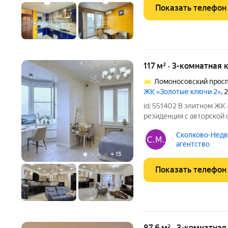
Показать телефон
117 м² · 3-комнатная 
Ломоносовский прос
ЖК «Золотые ключи 2»
, 
id: 551402 В элитном ЖК
резиденция с авторской отделкой квартира
считывается как статус 
Сколково-Недв
натуральные материалы,
агентство
брендов
+
15
Показать телефон
87,6 м² · 3-комнатная