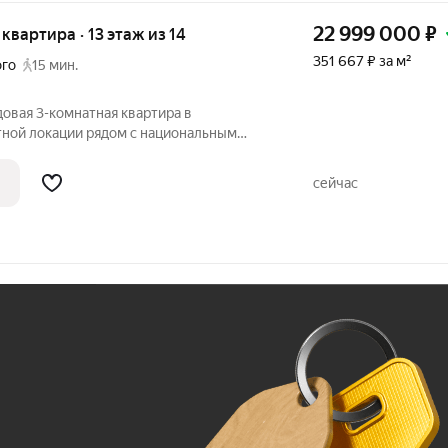
22 999 000
₽
я квартира · 13 этаж из 14
351 667 ₽ за м²
ого
15 мин.
довая 3-комнатная квартира в
тной локации рядом с национальным
». Описание квартиры: - Две
с выходом на лоджию, большая гостиная
сейчас
я
Ж