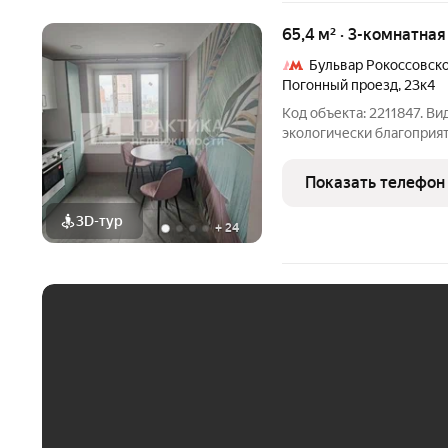
65,4 м² · 3-комнатна
Бульвар Рокоссовск
Погонный проезд
,
23к4
Код объекта: 2211847. Ви
экологически благоприя
парком «Лосиный Остров
изолированные комнаты 
Показать телефон
и куxня 9,3м2, просторна
3D-тур
+
24
ЕЖЕМЕСЯЧНЫЙ ПЛАТЁ