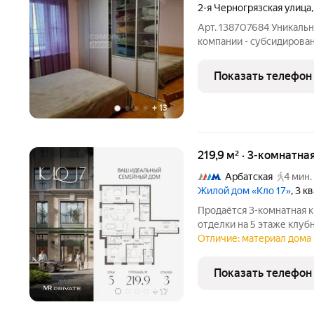
2-я Черногрязская улица
Арт. 138707684 Уникаль
компании - субсидированн
Продаётся светлая 3комн
(последнем) этаже. Один
Показать телефон
собственности более 10
+
13
219,9 м² · 3-комнатна
Арбатская
4 мин.
Жилой дом «Кло 17»
, 3 
Продаётся 3-комнатная 
отделки на 5 этаже клуб
Клубный дом делюкс-клас
Отличие: материал дома 
переулке. В проекте 26 квартир площадью от 97 до 232 м и два
пентхауса
Показать телефон
+
17