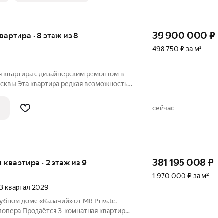
39 900 000
₽
квартира · 8 этаж из 8
498 750 ₽ за м²
я квартира с дизайнерским ремонтом в
артира редкая возможность
орного жилья у самого сердца столицы.
ом этаже сталинского дома 1959 года
сейчас
381 195 008
₽
я квартира · 2 этаж из 9
1 970 000 ₽ за м²
 3 квартал 2029
убном доме «Казачий» от MR Private.
лопера Продаётся 3-комнатная квартира