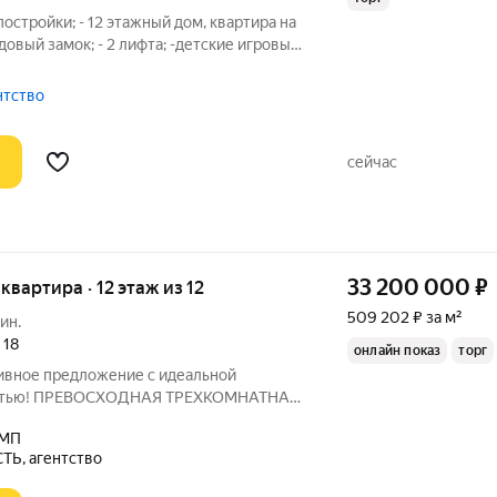
постройки; - 12 этажный дом, квартира на
довый замок; - 2 лифта; -детские игровые
Общая площадь 63,1м2; - потолки 2,5м; -
осторна уютная кухня. - В
ентство
сейчас
33 200 000
₽
 квартира · 12 этаж из 12
509 202 ₽ за м²
ин.
,
18
онлайн показ
торг
ивное предложение с идеальной
остью! ПРЕВОСХОДНАЯ ТРЕХКОМНАТНАЯ
ОМ РАЙОНЕ МОСКВЫ, в шаговой
 МП
евская, Полежаевская, Беговая. 25 минут
, агентство
 Только для