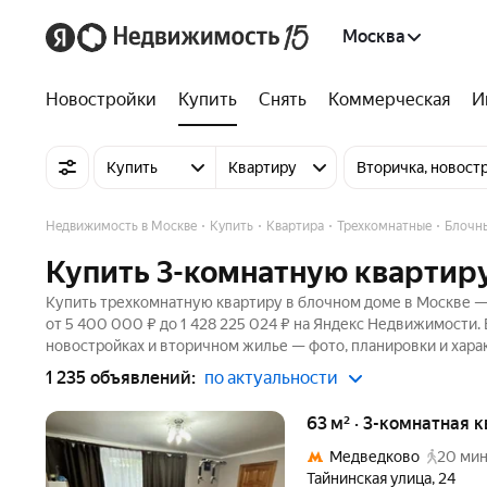
Москва
Новостройки
Купить
Снять
Коммерческая
И
Купить
Квартиру
Вторичка, новост
Недвижимость в Москве
Купить
Квартира
Трехкомнатные
Блочн
Купить 3-комнатную квартиру
Купить трехкомнатную квартиру в блочном доме в Москве — 
от 5 400 000 ₽ до 1 428 225 024 ₽ на Яндекс Недвижимости. 
новостройках и вторичном жилье — фото, планировки и хара
1 235 объявлений:
по актуальности
63 м² · 3-комнатная 
Медведково
20 мин
Тайнинская улица
,
24