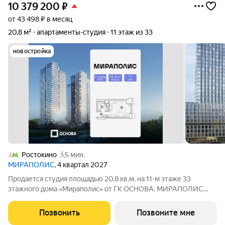
10 379 200
₽
от 43 498 ₽ в месяц
20,8 м²
апартаменты-студия
11 этаж из 33
новостройка
Ростокино
5 мин.
МИРАПОЛИС
, 4 квартал 2027
Продается студия площадью 20.8 кв.м. на 11-м этаже 33
этажного дома «Мираполис» от ГК ОСНОВА. МИРАПОЛИС
проект для тех, кому важно, чтобы рядом было всё для работы,
отдыха и жизни. Проект состоит из четырех башен с
Позвонить
Позвоните мне
авторскими стеклянными фасадами и