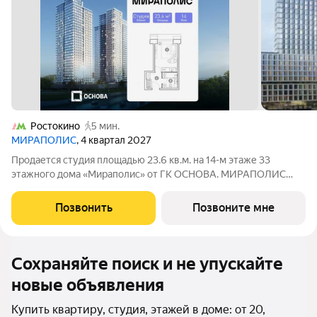
Ростокино
5 мин.
МИРАПОЛИС
, 4 квартал 2027
Продается студия площадью 23.6 кв.м. на 14-м этаже 33
этажного дома «Мираполис» от ГК ОСНОВА. МИРАПОЛИС
проект для тех, кому важно, чтобы рядом было всё для работы,
отдыха и жизни. Проект состоит из четырех башен с
Позвонить
Позвоните мне
авторскими стеклянными фасадами и
Сохраняйте поиск и не упускайте
новые объявления
Купить квартиру, студия, этажей в доме: от 20,