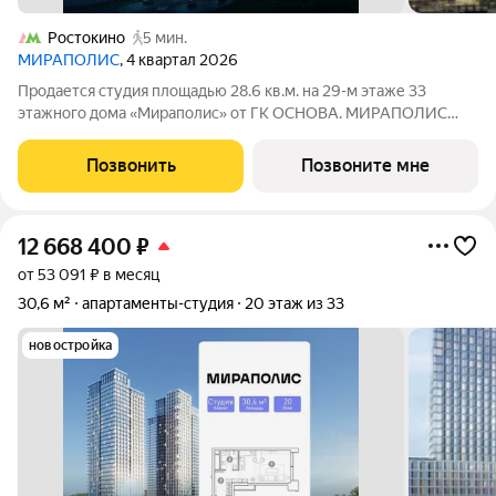
Ростокино
5 мин.
МИРАПОЛИС
, 4 квартал 2026
Продается студия площадью 28.6 кв.м. на 29-м этаже 33
этажного дома «Мираполис» от ГК ОСНОВА. МИРАПОЛИС
проект для тех, кому важно, чтобы рядом было всё для работы,
отдыха и жизни. Проект состоит из четырех башен с
Позвонить
Позвоните мне
авторскими стеклянными фасадами и
12 668 400
₽
от 53 091 ₽ в месяц
30,6 м²
апартаменты-студия
20 этаж из 33
новостройка