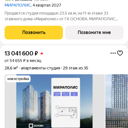
МИРАПОЛИС
, 4 квартал 2027
Продается студия площадью 23.5 кв.м. на 11-м этаже 33
этажного дома «Мираполис» от ГК ОСНОВА. МИРАПОЛИС
проект для тех, кому важно, чтобы рядом было всё для работы,
отдыха и жизни. Проект состоит из четырех башен с
Позвонить
Позвоните мне
авторскими стеклянными фасадами и
13 041 600
₽
от 54 655 ₽ в месяц
28,6 м²
апартаменты-студия
29 этаж из 35
новостройка