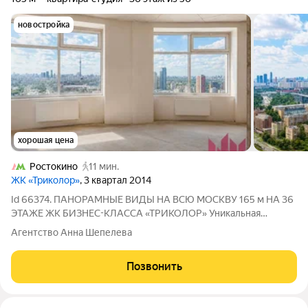
новостройка
хорошая цена
Ростокино
11 мин.
ЖК «Триколор»
, 3 квартал 2014
Id 66374. ПАНОРАМНЫЕ ВИДЫ НА ВСЮ МОСКВУ 165 м НА 36
ЭТАЖЕ ЖК БИЗНЕС-КЛАССА «ТРИКОЛОР» Уникальная
квартира со свободной планировкой площадью 165 м в одном
Агентство Анна Шепелева
из лучших корпусов жилого комплекса бизнес-класса
«Триколор». Расположена на 36-м этаже
Позвонить