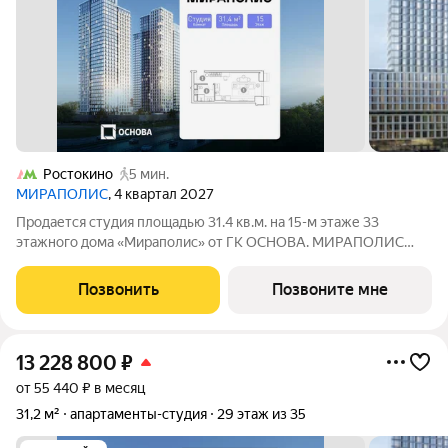
Ростокино
5 мин.
МИРАПОЛИС
, 4 квартал 2027
Продается студия площадью 31.4 кв.м. на 15-м этаже 33
этажного дома «Мираполис» от ГК ОСНОВА. МИРАПОЛИС
проект для тех, кому важно, чтобы рядом было всё для работы,
отдыха и жизни. Проект состоит из четырех башен с
Позвонить
Позвоните мне
авторскими стеклянными фасадами и
13 228 800
₽
от 55 440 ₽ в месяц
31,2 м²
апартаменты-студия
29 этаж из 35