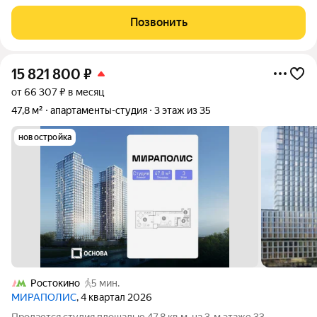
дизайнерским ремонтом высокого качества. в ЖК Триколор
предлагаются стильные апартаменты с современным
Позвонить
ремонтом и очень продуманной эргономикой -
15 821 800
₽
от 66 307 ₽ в месяц
47,8 м²
апартаменты-студия
3 этаж из 35
новостройка
Ростокино
5 мин.
МИРАПОЛИС
, 4 квартал 2026