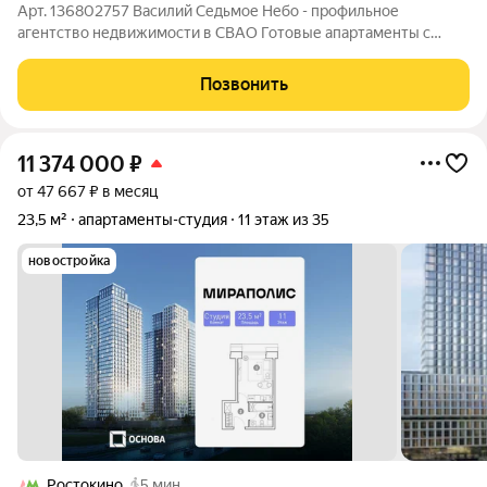
Арт. 136802757 Василий Седьмое Небо - профильное
агентство недвижимости в СВАО Готовые апартаменты с
дизайнерским ремонтом высокого качества. в ЖК Триколор
предлагаются стильные апартаменты с современным
Позвонить
ремонтом и очень продуманной эргономикой -
11 374 000
₽
от 47 667 ₽ в месяц
23,5 м²
апартаменты-студия
11 этаж из 35
новостройка
Ростокино
5 мин.