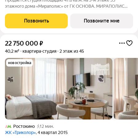
Продается студия площадью 47.8 кв.м. на 3-м этаже 33
этажного дома «Мираполис» от ГК ОСНОВА. МИРАПОЛИС
проект для тех, кому важно, чтобы рядом было всё для работы,
отдыха и жизни. Проект состоит из четырех башен с
Позвонить
Позвоните мне
авторскими стеклянными фасадами и
22 750 000
₽
40,2 м²
квартира-студия
2 этаж из 45
новостройка
Ростокино
12 мин.
ЖК «Триколор»
, 4 квартал 2015