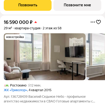
отдыха и жизни. Проект состоит из четырех башен с
Позвонить
Позвоните мне
авторскими стеклянными фасадами и
16 590 000
₽
29 м²
квартира-студия
2 этаж из 58
новостройка
Ростокино
12 мин.
ЖК «Триколор»
, 4 квартал 2015
Арт. 136728439 Василий Седьмое Небо - профильное
агентство недвижимости в СВАО Готовые апартаменты с