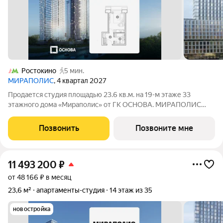
Ростокино
5 мин.
МИРАПОЛИС
, 4 квартал 2027
Продается студия площадью 23.6 кв.м. на 19-м этаже 33
этажного дома «Мираполис» от ГК ОСНОВА. МИРАПОЛИС
проект для тех, кому важно, чтобы рядом было всё для работы,
отдыха и жизни. Проект состоит из четырех башен с
Позвонить
Позвоните мне
авторскими стеклянными фасадами и
11 493 200
₽
от 48 166 ₽ в месяц
23,6 м²
апартаменты-студия
14 этаж из 35
новостройка