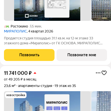
Ростокино
5 мин.
МИРАПОЛИС
, 4 квартал 2026
Продается студия площадью 31.1 кв.м. на 12-м этаже 33
этажного дома «Мираполис» от ГК ОСНОВА. МИРАПОЛИС
проект для тех, кому важно, чтобы рядом было всё для работы,
отдыха и жизни. Проект состоит из четырех башен с
Позвонить
Позвоните мне
авторскими стеклянными фасадами и
11 741 000
₽
от 49 205 ₽ в месяц
23,6 м²
апартаменты-студия
19 этаж из 35
новостройка