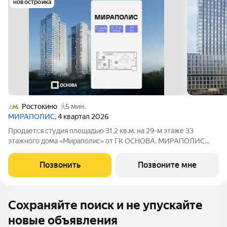
новостройка
Ростокино
5 мин.
МИРАПОЛИС
, 4 квартал 2026
Продается студия площадью 31.2 кв.м. на 29-м этаже 33
этажного дома «Мираполис» от ГК ОСНОВА. МИРАПОЛИС
проект для тех, кому важно, чтобы рядом было всё для работы,
отдыха и жизни. Проект состоит из четырех башен с
Позвонить
Позвоните мне
авторскими стеклянными фасадами и
Сохраняйте поиск и не упускайте
новые объявления