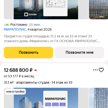
Ростокино
5 мин.
МИРАПОЛИС
, 4 квартал 2026
Продается студия площадью 31.2 кв.м. на 32-м этаже 33
этажного дома «Мираполис» от ГК ОСНОВА. МИРАПОЛИС
проект для тех, кому важно, чтобы рядом было всё для работы,
отдыха и жизни. Проект состоит из четырех башен с
Позвонить
Позвоните мне
авторскими стеклянными фасадами и
12 688 800
₽
от 53 177 ₽ в месяц
31,1 м²
апартаменты-студия
14 этаж из 33
новостройка