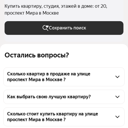
Купить квартиру, студия, этажей в доме: от 20,
проспект Мира в Москве
Сохранить поиск
Остались вопросы?
Сколько квартир в продаже на улице
проспект Мира в Москве ?
На Яндекс Недвижимости в продаже на улице 
проспект Мира в Москве 48 квартир, из них 2 
Как выбрать свою лучшую квартиру?
объявления от собственников, 3 объявления от 
Чтобы купить квартиру - студию в высотках на 
агентств, 43 объявления от застройщиков
улице проспект Мира, воспользуйтесь тепловой 
Сколько стоит купить квартиру на улице
проспект Мира в Москве ?
картой для оценки инфраструктуры и 
транспортной доступности в выбранном районе на 