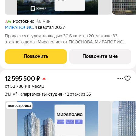
Ростокино
5 мин.
МИРАПОЛИС
, 4 квартал 2027
Продается студия площадью 30.6 кв.м. на 20-м этаже 33
этажного дома «Мираполис» от ГК ОСНОВА. МИРАПОЛИС
проект для тех, кому важно, чтобы рядом было всё для работы,
отдыха и жизни. Проект состоит из четырех башен с
Позвонить
Позвоните мне
авторскими стеклянными фасадами и
12 595 500
₽
от 52 786 ₽ в месяц
31,1 м²
апартаменты-студия
12 этаж из 35
новостройка