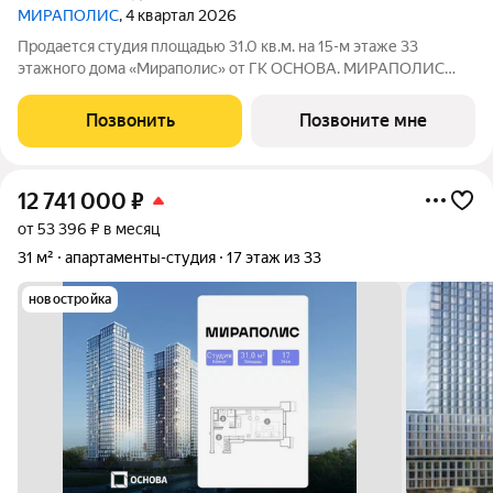
МИРАПОЛИС
, 4 квартал 2026
Продается студия площадью 31.0 кв.м. на 15-м этаже 33
этажного дома «Мираполис» от ГК ОСНОВА. МИРАПОЛИС
проект для тех, кому важно, чтобы рядом было всё для работы,
отдыха и жизни. Проект состоит из четырех башен с
Позвонить
Позвоните мне
авторскими стеклянными фасадами и
12 741 000
₽
от 53 396 ₽ в месяц
31 м²
апартаменты-студия
17 этаж из 33
новостройка