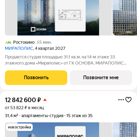
Ростокино
5 мин.
МИРАПОЛИС
, 4 квартал 2027
Продается студия площадью 31.1 кв.м. на 14-м этаже 33
этажного дома «Мираполис» от ГК ОСНОВА. МИРАПОЛИС
проект для тех, кому важно, чтобы рядом было всё для работы,
отдыха и жизни. Проект состоит из четырех башен с
Позвонить
Позвоните мне
авторскими стеклянными фасадами и
12 842 600
₽
от 53 822 ₽ в месяц
31,4 м²
апартаменты-студия
15 этаж из 35
новостройка