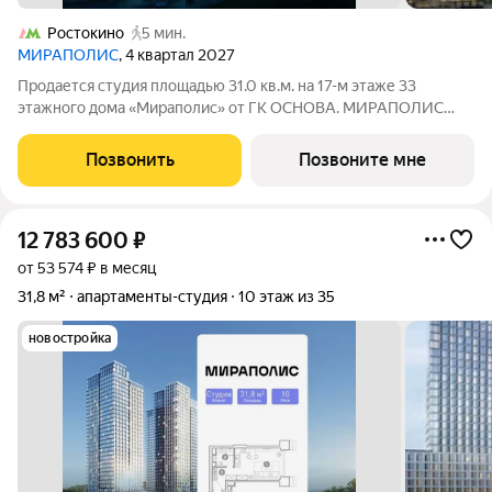
Ростокино
5 мин.
МИРАПОЛИС
, 4 квартал 2027
Продается студия площадью 31.0 кв.м. на 17-м этаже 33
этажного дома «Мираполис» от ГК ОСНОВА. МИРАПОЛИС
проект для тех, кому важно, чтобы рядом было всё для работы,
отдыха и жизни. Проект состоит из четырех башен с
Позвонить
Позвоните мне
авторскими стеклянными фасадами и
12 783 600
₽
от 53 574 ₽ в месяц
31,8 м²
апартаменты-студия
10 этаж из 35
новостройка