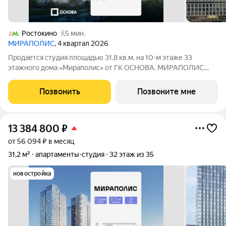
Ростокино
5 мин.
МИРАПОЛИС
, 4 квартал 2026
Продается студия площадью 31.8 кв.м. на 10-м этаже 33
этажного дома «Мираполис» от ГК ОСНОВА. МИРАПОЛИС
проект для тех, кому важно, чтобы рядом было всё для работы,
отдыха и жизни. Проект состоит из четырех башен с
Позвонить
Позвоните мне
авторскими стеклянными фасадами и
13 384 800
₽
от 56 094 ₽ в месяц
31,2 м²
апартаменты-студия
32 этаж из 35
новостройка