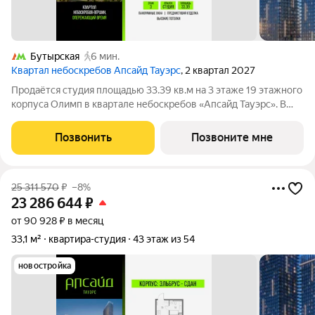
Бутырская
6 мин.
Квартал небоскребов Апсайд Тауэрс
, 2 квартал 2027
Продаётся студия площадью 33.39 кв.м на 3 этаже 19 этажного
корпуса Олимп в квартале небоскребов «Апсайд Тауэрс». В
квартире предчистовая отделка,с видом на корпус Атлас,
корпус Эльбрус, Гранд-плаза,. Номер квартиры В0301. «Апсайд
Позвонить
Позвоните мне
Тауэрс» -
25 311 570
₽
–8%
23 286 644
₽
от 90 928 ₽ в месяц
33,1 м²
квартира-студия
43 этаж из 54
новостройка