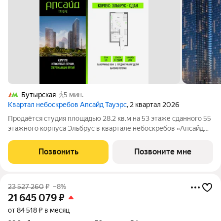
Бутырская
5 мин.
Квартал небоскребов Апсайд Тауэрс
, 2 квартал 2026
Продаётся студия площадью 28.2 кв.м на 53 этаже сданного 55
этажного корпуса Эльбрус в квартале небоскребов «Апсайд
Тауэрс». В квартире предчистовая отделка,с видом на БЦ
Останкино, ботанический сад. Номер квартиры Кв.5302.
Позвонить
Позвоните мне
«Апсайд Тауэрс» -
23 527 260
₽
–8%
21 645 079
₽
от 84 518 ₽ в месяц