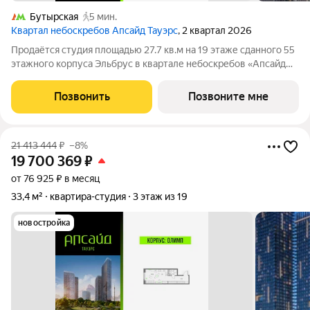
Бутырская
5 мин.
Квартал небоскребов Апсайд Тауэрс
, 2 квартал 2026
Продаётся студия площадью 27.7 кв.м на 19 этаже сданного 55
этажного корпуса Эльбрус в квартале небоскребов «Апсайд
Тауэрс». Квартира с чистовой отделкой,с видом на детский сад,
БЦ Останкино. Номер квартиры Кв.1913. «Апсайд Тауэрс» -
Позвонить
Позвоните мне
технологичный
21 413 444
₽
–8%
19 700 369
₽
от 76 925 ₽ в месяц
33,4 м²
квартира-студия
3 этаж из 19
новостройка