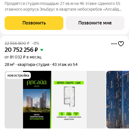
Продаётся студия площадью 27 кв.м на 46 этаже сданного 55
этажного корпуса Эльбрус в квартале небоскребов «Апсайд
Тауэрс». В квартире предчистовая отделка,с видом на 2
очередь, прогулочный бульвар, парк Сокольники. Номер
Позвонить
Позвоните мне
квартиры Кв.4610. «Апсайд
22 556 800
₽
–8%
20 752 256
₽
от 81 032 ₽ в месяц
28 м²
квартира-студия
43 этаж из 54
новостройка