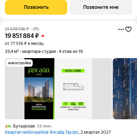
Кв.2009. «Апсайд Тауэрс» - технологичный квартал строится в
Позвонить
Позвоните мне
динамично
21 578 136
₽
–8%
19 851 884
₽
от 77 516 ₽ в месяц
33,4 м²
квартира-студия
4 этаж из 19
новостройка
Бутырская
6 мин.
Квартал небоскребов Апсайд Тауэрс
, 2 квартал 2027