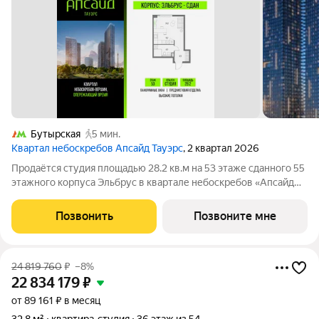
Бутырская
5 мин.
Квартал небоскребов Апсайд Тауэрс
, 2 квартал 2026
Продаётся студия площадью 28.2 кв.м на 53 этаже сданного 55
этажного корпуса Эльбрус в квартале небоскребов «Апсайд
Тауэрс». В квартире предчистовая отделка,с видом на БЦ
Останкино, ботанический сад. Номер квартиры Кв.5313.
Позвонить
Позвоните мне
«Апсайд Тауэрс» -
24 819 760
₽
–8%
22 834 179
₽
от 89 161 ₽ в месяц