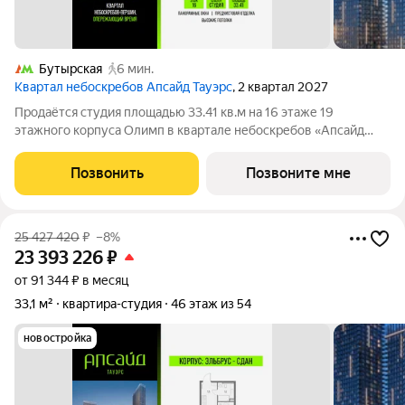
Бутырская
6 мин.
Квартал небоскребов Апсайд Тауэрс
, 2 квартал 2027
Продаётся студия площадью 33.41 кв.м на 16 этаже 19
этажного корпуса Олимп в квартале небоскребов «Апсайд
Тауэрс». В квартире предчистовая отделка,с видом на корпус
Атлас, корпус Эльбрус, Гранд-плаза, Москва-Сити. Номер
Позвонить
Позвоните мне
квартиры В1601. «Апсайд
25 427 420
₽
–8%
23 393 226
₽
от 91 344 ₽ в месяц
33,1 м²
квартира-студия
46 этаж из 54
новостройка