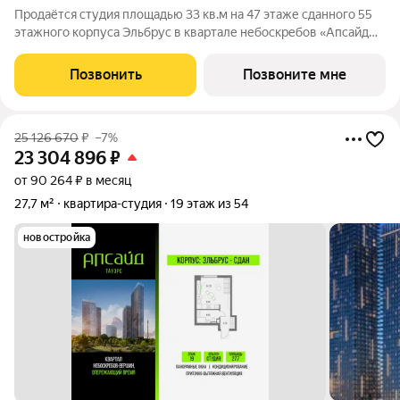
Продаётся студия площадью 33 кв.м на 47 этаже сданного 55
этажного корпуса Эльбрус в квартале небоскребов «Апсайд
Тауэрс». В квартире предчистовая отделка,с видом на 2
очередь, прогулочный бульвар, парк Сокольники. Номер
Позвонить
Позвоните мне
квартиры Кв.4705. «Апсайд
25 126 670
₽
–7%
23 304 896
₽
от 90 264 ₽ в месяц
27,7 м²
квартира-студия
19 этаж из 54
новостройка