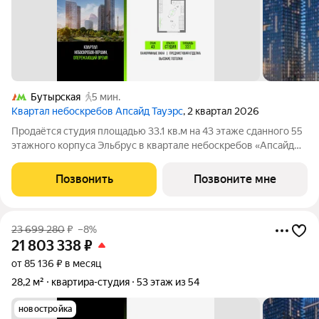
Бутырская
5 мин.
Квартал небоскребов Апсайд Тауэрс
, 2 квартал 2026
Продаётся студия площадью 33.1 кв.м на 43 этаже сданного 55
этажного корпуса Эльбрус в квартале небоскребов «Апсайд
Тауэрс». В квартире предчистовая отделка,с видом на 2
очередь, прогулочный бульвар, парк Сокольники. Номер
Позвонить
Позвоните мне
квартиры Кв.4305. «Апсайд
23 699 280
₽
–8%
21 803 338
₽
от 85 136 ₽ в месяц
28,2 м²
квартира-студия
53 этаж из 54
новостройка