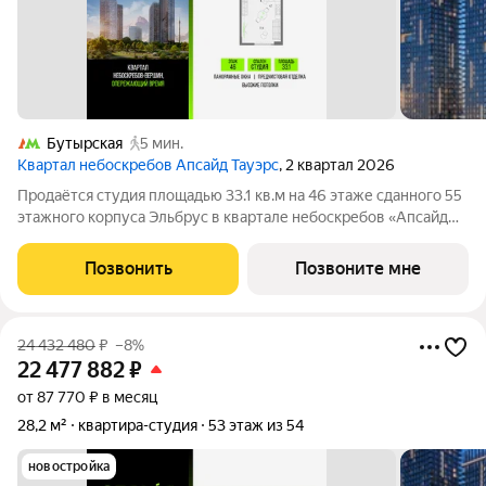
Бутырская
5 мин.
Квартал небоскребов Апсайд Тауэрс
, 2 квартал 2026
Продаётся студия площадью 33.1 кв.м на 46 этаже сданного 55
этажного корпуса Эльбрус в квартале небоскребов «Апсайд
Тауэрс». В квартире предчистовая отделка,с видом на 2
очередь, прогулочный бульвар, парк Сокольники. Номер
Позвонить
Позвоните мне
квартиры Кв.4605. «Апсайд
24 432 480
₽
–8%
22 477 882
₽
от 87 770 ₽ в месяц
28,2 м²
квартира-студия
53 этаж из 54
новостройка