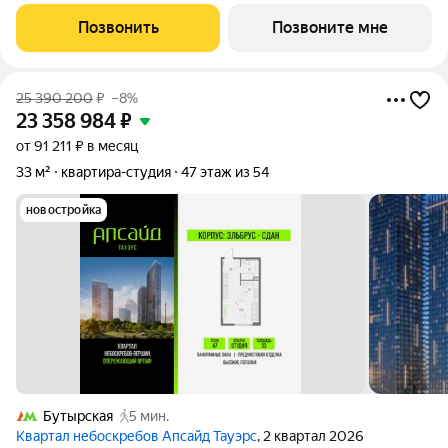
Тауэрс». В квартире предчистовая отделка,с видом на 2
очередь, прогулочный бульвар, парк Сокольники. Номер
Позвонить
Позвоните мне
квартиры Кв.4810. «Апсайд
25 390 200
₽
–8%
23 358 984
₽
от 91 211 ₽ в месяц
33 м²
квартира-студия
47 этаж из 54
новостройка
Бутырская
5 мин.
Квартал небоскребов Апсайд Тауэрс
, 2 квартал 2026