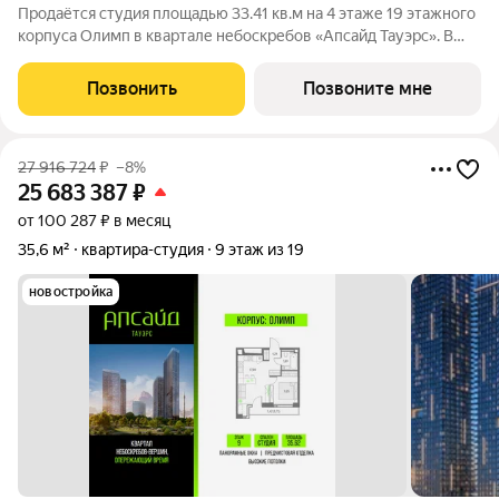
Продаётся студия площадью 33.41 кв.м на 4 этаже 19 этажного
корпуса Олимп в квартале небоскребов «Апсайд Тауэрс». В
квартире предчистовая отделка,с видом на корпус Атлас,
корпус Эльбрус, Гранд-плаза,. Номер квартиры В0401. «Апсайд
Позвонить
Позвоните мне
Тауэрс» -
27 916 724
₽
–8%
25 683 387
₽
от 100 287 ₽ в месяц
35,6 м²
квартира-студия
9 этаж из 19
новостройка