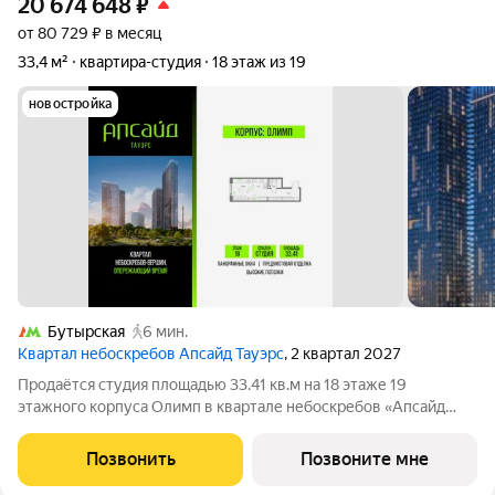
20 674 648
₽
от 80 729 ₽ в месяц
33,4 м²
квартира-студия
18 этаж из 19
новостройка
Бутырская
6 мин.
Квартал небоскребов Апсайд Тауэрс
, 2 квартал 2027
Продаётся студия площадью 33.41 кв.м на 18 этаже 19
этажного корпуса Олимп в квартале небоскребов «Апсайд
Тауэрс». В квартире предчистовая отделка,с видом на корпус
Атлас, корпус Эльбрус, Гранд-плаза, Москва-Сити. Номер
Позвонить
Позвоните мне
квартиры В1801. «Апсайд