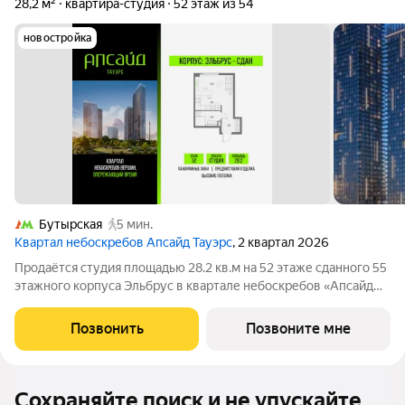
28,2 м²
квартира-студия
52 этаж из 54
новостройка
Бутырская
5 мин.
Квартал небоскребов Апсайд Тауэрс
, 2 квартал 2026
Продаётся студия площадью 28.2 кв.м на 52 этаже сданного 55
этажного корпуса Эльбрус в квартале небоскребов «Апсайд
Тауэрс». В квартире предчистовая отделка,с видом на БЦ
Останкино, ботанический сад. Номер квартиры Кв.5213.
Позвонить
Позвоните мне
«Апсайд Тауэрс» -
Сохраняйте поиск и не упускайте