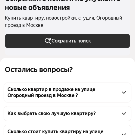
новые объявления
Купить квартиру, новостройки, студия, Огородный
проезд в Москве
Сохранить поиск
Остались вопросы?
Сколько квартир в продаже на улице
Огородный проезд в Москве ?
На Яндекс Недвижимости в продаже на улице 
Огородный проезд в Москве 37 квартир 37 
Как выбрать свою лучшую квартиру?
объявлений от застройщиков
Чтобы купить квартиру - студию в новостройке с 
террасой на улице Огородный проезд, 
Сколько стоит купить квартиру на улице