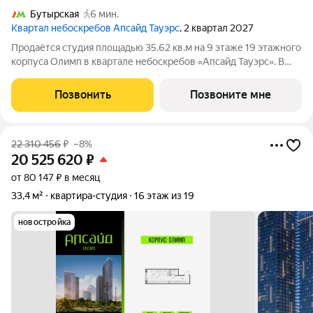
Бутырская
6 мин.
Квартал небоскребов Апсайд Тауэрс
, 2 квартал 2027
Продаётся студия площадью 35.62 кв.м на 9 этаже 19 этажного
корпуса Олимп в квартале небоскребов «Апсайд Тауэрс». В
квартире предчистовая отделка,с видом на внутренний двор,
ландшафтный парк. Номер квартиры В0910. «Апсайд Тауэрс» -
Позвонить
Позвоните мне
технологичный
22 310 456
₽
–8%
20 525 620
₽
от 80 147 ₽ в месяц
33,4 м²
квартира-студия
16 этаж из 19
новостройка