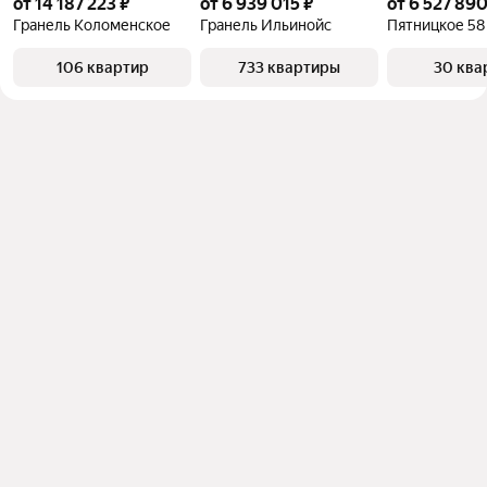
от 14 187 223 ₽
от 6 939 015 ₽
от 6 527 890
Гранель Коломенское
Гранель Ильинойс
Пятницкое 58
106 квартир
733 квартиры
30 ква