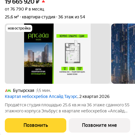
19 665 920
₽
от 76 790 ₽ в месяц
25,6 м²
квартира-студия
36 этаж из 54
новостройка
Бутырская
5 мин.
Квартал небоскребов Апсайд Тауэрс
, 2 квартал 2026
Продаётся студия площадью 25.6 кв.м на 36 этаже сданного 55
этажного корпуса Эльбрус в квартале небоскребов «Апсайд
Тауэрс». В квартире предчистовая отделка. Номер квартиры
Кв.3610. «Апсайд Тауэрс» - технологичный квартал строится в
Позвонить
Позвоните мне
динамично