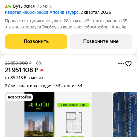
Бутырская
5 мин.
Квартал небоскребов Апсайд Тауэрс
, 2 квартал 2026
Продаётся студия площадью 28 кв.м на 43 этаже сданного 55
этажного корпуса Эльбрус в квартале небоскребов «Апсайд
Тауэрс». В квартире предчистовая отделка,с видом на БЦ
Останкино, ботанический сад. Номер квартиры Кв.4302.
Позвонить
Позвоните мне
«Апсайд Тауэрс» -
23 859 900
₽
–8%
21 951 108
₽
от 85 713 ₽ в месяц
27 м²
квартира-студия
53 этаж из 54
новостройка