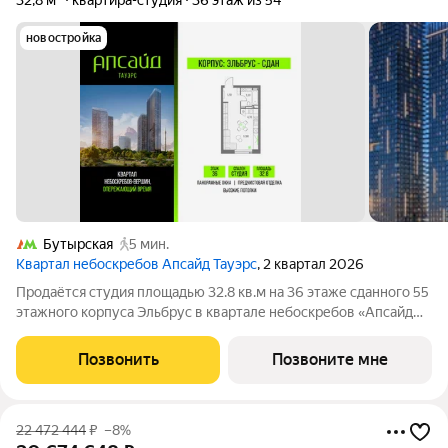
32,8 м²
квартира-студия
36 этаж из 54
новостройка
Бутырская
5 мин.
Квартал небоскребов Апсайд Тауэрс
, 2 квартал 2026
Продаётся студия площадью 32.8 кв.м на 36 этаже сданного 55
этажного корпуса Эльбрус в квартале небоскребов «Апсайд
Тауэрс». В квартире предчистовая отделка,с видом на 2
очередь, прогулочный бульвар, парк Сокольники. Номер
Позвонить
Позвоните мне
квартиры Кв.3605. «Апсайд
22 472 444
₽
–8%