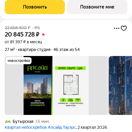
Кв.3510. «Апсайд Тауэрс» - технологичный квартал строится в
Позвонить
Позвоните мне
динамично
22 658 400
₽
–8%
20 845 728
₽
от 81 397 ₽ в месяц
27 м²
квартира-студия
46 этаж из 54
новостройка
Бутырская
5 мин.
Квартал небоскребов Апсайд Тауэрс
, 2 квартал 2026