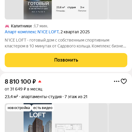
Калитники
7 мин.
Апарт-комплекс N’ICE LOFT
, 2 квартал 2025
N'ICE LOFT - готовый дом с собственным спортивным
кластером в 10 минутах от Садового кольца. Комплекс бизнес-
класса N'ICE LOFT, девелопером которого выступила
компания КОЛДИ, представляет собой знаковое жилое
Позвонить
пространство, на территории которого
8 810 100
₽
от 31 649 ₽ в месяц
23,4 м²
апартаменты-студия
7 этаж из 21
новостройка
есть видео