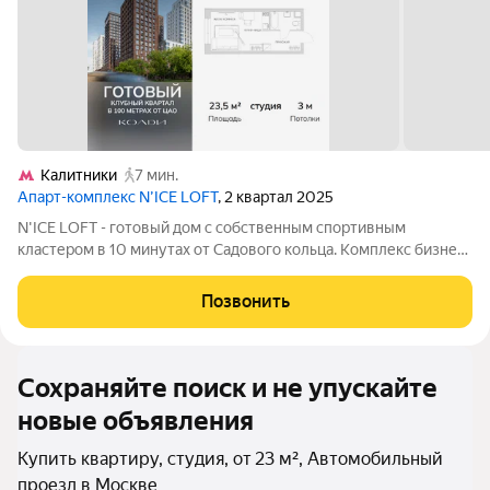
Калитники
7 мин.
Апарт-комплекс N’ICE LOFT
, 2 квартал 2025
N'ICE LOFT - готовый дом с собственным спортивным
кластером в 10 минутах от Садового кольца. Комплекс бизнес-
класса N'ICE LOFT, девелопером которого выступила
компания КОЛДИ, представляет собой знаковое жилое
Позвонить
пространство, на территории которого
Сохраняйте поиск и не упускайте
новые объявления
Купить квартиру, студия, от 23 м², Автомобильный
проезд в Москве