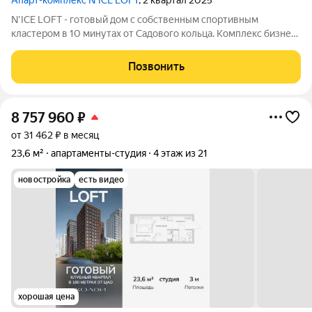
Апарт-комплекс N’ICE LOFT
, 2 квартал 2025
N'ICE LOFT - готовый дом с собственным спортивным
кластером в 10 минутах от Садового кольца. Комплекс бизнес-
класса N'ICE LOFT, девелопером которого выступила
компания КОЛДИ, представляет собой знаковое жилое
Позвонить
пространство, на территории которого
8 757 960
₽
от 31 462 ₽ в месяц
23,6 м²
апартаменты-студия
4 этаж из 21
новостройка
есть видео
хорошая цена