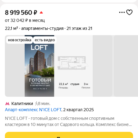
8 919 560
₽
от 32 042 ₽ в месяц
22,1 м²
апартаменты-студия
21 этаж из 21
новостройка
есть видео
Калитники
8 мин.
Апарт-комплекс N’ICE LOFT
, 2 квартал 2025
N'ICE LOFT - готовый дом с собственным спортивным
кластером в 10 минутах от Садового кольца. Комплекс бизнес-
класса N'ICE LOFT, девелопером которого выступила
компания КОЛДИ, представляет собой знаковое жилое