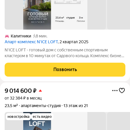
Калитники
8 мин.
Апарт-комплекс N’ICE LOFT
, 2 квартал 2025
N'ICE LOFT - готовый дом с собственным спортивным
кластером в 10 минутах от Садового кольца. Комплекс бизнес-
класса N'ICE LOFT, девелопером которого выступила
компания КОЛДИ, представляет собой знаковое жилое
Позвонить
пространство, на территории которого
9 014 600
₽
от 32 384 ₽ в месяц
23,5 м²
апартаменты-студия
13 этаж из 21
новостройка
есть видео