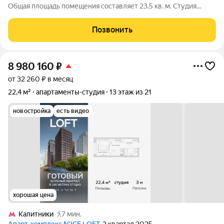
Общая площадь помещения составляет 23.5 кв. м. Студия
находится на 17-м этаже 22-этажного дома. Высота потолков 3
метра, что придает квартире ощущение простора и света. До
Позвонить
станции метро
8 980 160
₽
от 32 260 ₽ в месяц
22,4 м²
апартаменты-студия
13 этаж из 21
новостройка
есть видео
хорошая цена
Калитники
7 мин.