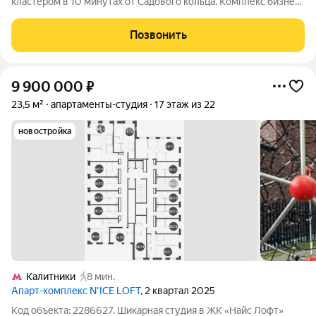
кластером в 10 минутах от Садового кольца. Комплекс бизнес-
класса N'ICE LOFT, девелопером которого выступила
компания КОЛДИ, представляет собой знаковое жилое
Позвонить
пространство, на территории которого
9 900 000
₽
23,5 м²
апартаменты-студия
17 этаж из 22
новостройка
Калитники
8 мин.
Апарт-комплекс N’ICE LOFT
, 2 квартал 2025
Код объекта: 2286627. Шикарная студия в ЖК «Найс Лофт»