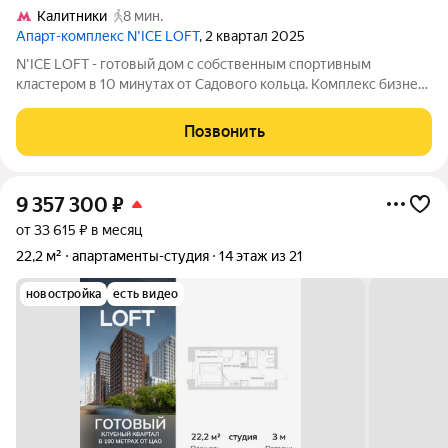
Калитники
8 мин.
Апарт-комплекс N’ICE LOFT
, 2 квартал 2025
N'ICE LOFT - готовый дом с собственным спортивным
кластером в 10 минутах от Садового кольца. Комплекс бизнес-
класса N'ICE LOFT, девелопером которого выступила
компания КОЛДИ, представляет собой знаковое жилое
Позвонить
пространство, на территории которого
9 357 300
₽
от 33 615 ₽ в месяц
22,2 м²
апартаменты-студия
14 этаж из 21
новостройка
есть видео