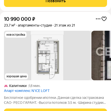
Позвонить
пространство, на территории которого
10 990 000
₽
23,7 м²
апартаменты-студия
21 этаж из 21
новостройка
хорошая цена
Калитники
8 мин.
Апарт-комплекс N’ICE LOFT
Бесплатное одобрении ипотеки. Данная сделка застрахована
САО- РЕСО ГАРАНТ. -Высота потолков 3,5 м. -Ширина студии
3,9 м. -Панорама на всю Москву. -Квартир на этаже 5.