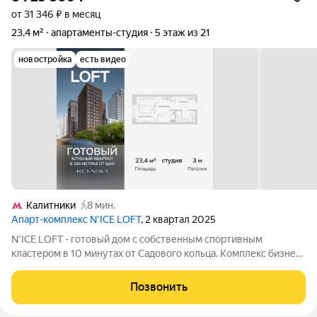
от 31 346 ₽ в месяц
23,4 м²
апартаменты-студия
5 этаж из 21
новостройка
есть видео
Калитники
8 мин.
Апарт-комплекс N’ICE LOFT
, 2 квартал 2025
N'ICE LOFT - готовый дом с собственным спортивным
кластером в 10 минутах от Садового кольца. Комплекс бизнес-
класса N'ICE LOFT, девелопером которого выступила
компания КОЛДИ, представляет собой знаковое жилое
Позвонить
пространство, на территории которого