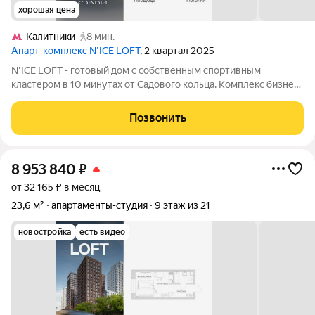
хорошая цена
Калитники
8 мин.
Апарт-комплекс N’ICE LOFT
, 2 квартал 2025
N'ICE LOFT - готовый дом с собственным спортивным
кластером в 10 минутах от Садового кольца. Комплекс бизнес-
класса N'ICE LOFT, девелопером которого выступила
компания КОЛДИ, представляет собой знаковое жилое
Позвонить
пространство, на территории которого
8 953 840
₽
от 32 165 ₽ в месяц
23,6 м²
апартаменты-студия
9 этаж из 21
новостройка
есть видео