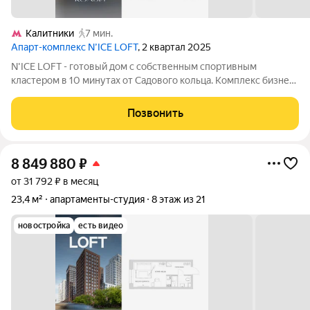
Калитники
7 мин.
Апарт-комплекс N’ICE LOFT
, 2 квартал 2025
N'ICE LOFT - готовый дом с собственным спортивным
кластером в 10 минутах от Садового кольца. Комплекс бизнес-
класса N'ICE LOFT, девелопером которого выступила
компания КОЛДИ, представляет собой знаковое жилое
Позвонить
пространство, на территории которого
8 849 880
₽
от 31 792 ₽ в месяц
23,4 м²
апартаменты-студия
8 этаж из 21
новостройка
есть видео