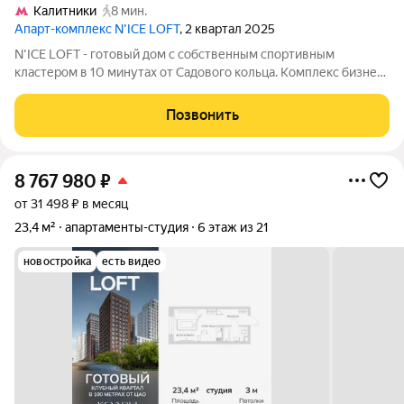
Калитники
8 мин.
Апарт-комплекс N’ICE LOFT
, 2 квартал 2025
N'ICE LOFT - готовый дом с собственным спортивным
кластером в 10 минутах от Садового кольца. Комплекс бизнес-
класса N'ICE LOFT, девелопером которого выступила
компания КОЛДИ, представляет собой знаковое жилое
Позвонить
пространство, на территории которого
8 767 980
₽
от 31 498 ₽ в месяц
23,4 м²
апартаменты-студия
6 этаж из 21
новостройка
есть видео