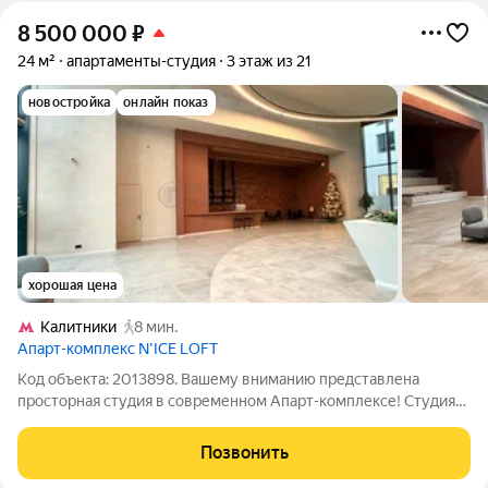
8 500 000
₽
24 м²
апартаменты-студия
3 этаж из 21
новостройка
онлайн показ
хорошая цена
Калитники
8 мин.
Апарт-комплекс N’ICE LOFT
Код объекта: 2013898. Вашему вниманию представлена
просторная студия в современном Апарт-комплексе! Студия
продается без отделки, что позволяет воплотить различные
идеи в оформлении пространства с учетом индивидуальных
Позвонить
потребностей и предпочтений,