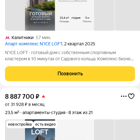
Калитники
7 мин.
Апарт-комплекс N’ICE LOFT
, 2 квартал 2025
N'ICE LOFT - готовый дом с собственным спортивным
кластером в 10 минутах от Садового кольца. Комплекс бизнес-
класса N'ICE LOFT, девелопером которого выступила
компания КОЛДИ, представляет собой знаковое жилое
Позвонить
пространство, на территории которого
8 887 700
₽
от 31 928 ₽ в месяц
23,5 м²
апартаменты-студия
8 этаж из 21
новостройка
есть видео