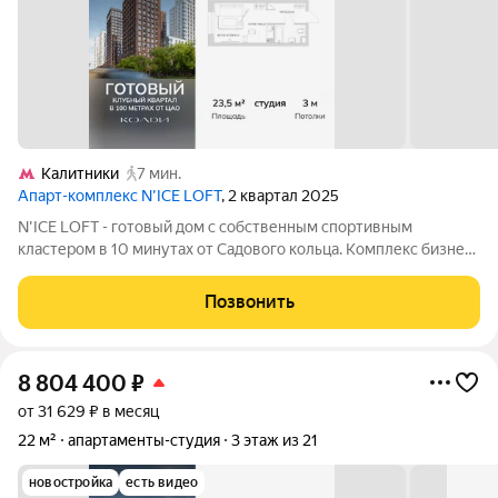
Калитники
7 мин.
Апарт-комплекс N’ICE LOFT
, 2 квартал 2025
N'ICE LOFT - готовый дом с собственным спортивным
кластером в 10 минутах от Садового кольца. Комплекс бизнес-
класса N'ICE LOFT, девелопером которого выступила
компания КОЛДИ, представляет собой знаковое жилое
Позвонить
пространство, на территории которого
8 804 400
₽
от 31 629 ₽ в месяц
22 м²
апартаменты-студия
3 этаж из 21
новостройка
есть видео