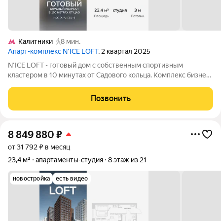
Калитники
8 мин.
Апарт-комплекс N’ICE LOFT
, 2 квартал 2025
N'ICE LOFT - готовый дом с собственным спортивным
кластером в 10 минутах от Садового кольца. Комплекс бизнес-
класса N'ICE LOFT, девелопером которого выступила
компания КОЛДИ, представляет собой знаковое жилое
Позвонить
пространство, на территории которого
8 849 880
₽
от 31 792 ₽ в месяц
23,4 м²
апартаменты-студия
8 этаж из 21
новостройка
есть видео