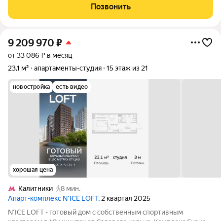
-Уникальная планировка. Транспортная доступность: -7 мин.
Позвонить
пешком до МЦД Калитники
9 209 970
₽
от 33 086 ₽ в месяц
23,1 м²
апартаменты-студия
15 этаж из 21
новостройка
есть видео
хорошая цена
Калитники
8 мин.
Апарт-комплекс N’ICE LOFT
, 2 квартал 2025
N'ICE LOFT - готовый дом с собственным спортивным