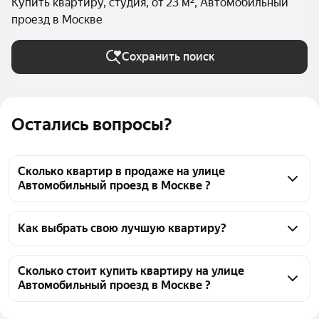
Купить квартиру, студия, от 23 м², Автомобильный
проезд в Москве
Сохранить поиск
Остались вопросы?
Сколько квартир в продаже на улице
Автомобильный проезд в Москве ?
На Яндекс Недвижимости в продаже на улице 
Автомобильный проезд в Москве 117 квартир, из 
Как выбрать свою лучшую квартиру?
них 1 объявление от собственников, 7 объявлений 
Чтобы купить квартиру - студию площадью 23 кв.м. 
от агентств, 109 объявлений от застройщиков
на улице Автомобильный проезд, воспользуйтесь 
Сколько стоит купить квартиру на улице
Автомобильный проезд в Москве ?
тепловой картой для оценки инфраструктуры и 
транспортной доступности в выбранном районе на 
Цена за квадратный метр
354 167 — 613 044 ₽