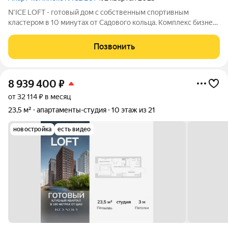
N'ICE LOFT - готовый дом с собственным спортивным
кластером в 10 минутах от Садового кольца. Комплекс бизнес-
класса N'ICE LOFT, девелопером которого выступила
компания КОЛДИ, представляет собой знаковое жилое
Позвонить
пространство, на территории которого
8 939 400
₽
от 32 114 ₽ в месяц
23,5 м²
апартаменты-студия
10 этаж из 21
новостройка
есть видео