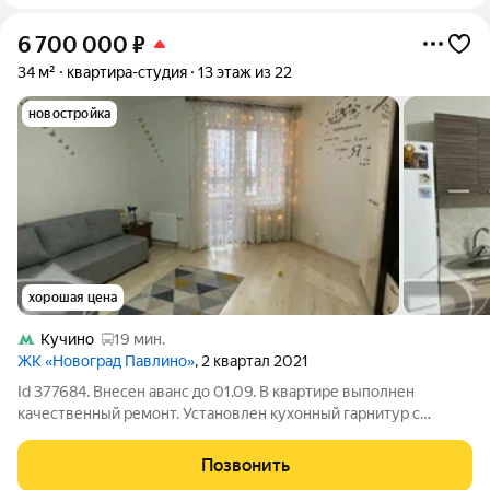
6 700 000
₽
34 м²
квартира-студия
13 этаж из 22
новостройка
хорошая цена
Кучино
19 мин.
ЖК «Новоград Павлино»
, 2 квартал 2021
Id 377684. Внесен аванс до 01.09. В квартире выполнен
качественный ремонт. Установлен кухонный гарнитур с
бытовой техникой. Квартира продаётся с мебелью и бытовой
техникой. Современные детская и спортивная площадки,
Позвонить
огороженная площадка для игры в