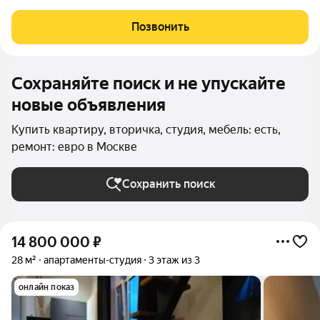
расположена на 21 этаже современного 36-этажного
монолитного здания, построенного в 2024 году. Общая
Позвонить
площадь студии составляет 22.9 кв.
Сохраняйте поиск и не упускайте
новые объявления
Купить квартиру, вторичка, студия, мебель: есть,
ремонт: евро в Москве
Сохранить поиск
14 800 000
₽
28 м²
апартаменты-студия
3 этаж из 3
онлайн показ