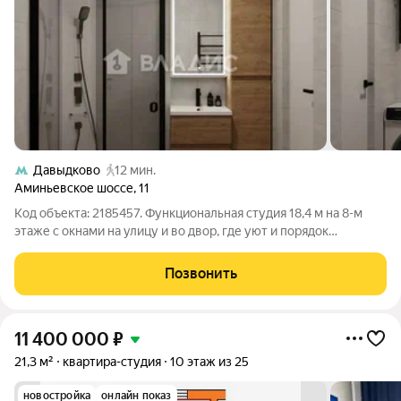
Давыдково
12 мин.
Аминьевское шоссе
,
11
Код объекта: 2185457. Функциональная студия 18,4 м на 8-м
этаже с окнами на улицу и во двор, где уют и порядок
сочетаются с городской динамикой. В квартире еще идет
капитальный ремонт, к концу июня будет готов полностью с
Позвонить
мебелью. Внутри продуманное
11 400 000
₽
21,3 м²
квартира-студия
10 этаж из 25
новостройка
онлайн показ