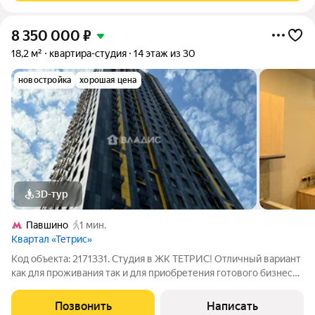
8 350 000
₽
18,2 м²
квартира-студия
14 этаж из 30
новостройка
хорошая цена
3D-тур
Павшино
1 мин.
Квартал «Тетрис»
Код объекта: 2171331. Студия в ЖК ТЕТРИС! Отличный вариант
как для проживания так и для приобретения готового бизнеса!
5 минут пешком до ст. Павшино (МЦД 2)! Развитая
инфраструктура. В студии сделан свежий ремонт. Подземный
Позвонить
Написать