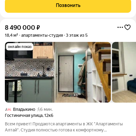
этажного дома (построен в 2020 году). Высота потолков 3 м.
Позвонить
Отделка выполнена
8 490 000
₽
18,4 м²
апартаменты-студия
3 этаж из 5
онлайн показ
Владыкино
6 мин.
Гостиничная улица
,
12к6
Всем привет! Продаются апартаменты в ЖК "Апартаменты
Алтай". Студия полностью готова к комфортному