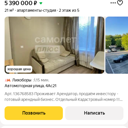
5 390 000
₽
21 м²
апартаменты-студия
2 этаж из 5
хорошая цена
Лихоборы
15 мин.
Автомоторная улица
,
4Ас21
Арт. 136768583 Проживает Арендатор, продаём инвестору -
готовый арендный бизнес. Отдельный Кадастровый номер !!!
Прописаться Нельзя! Покупателя рассматриваем только с
деньгами (рассрочка и ипотека - нет!) Продаются уютные и
Позвонить
Написать
современные