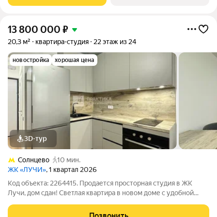
паркинг. Быстрый выход на
13 800 000
₽
20,3 м²
квартира-студия
22 этаж из 24
новостройка
хорошая цена
3D-тур
Солнцево
10 мин.
ЖК «ЛУЧИ»
, 1 квартал 2026
Код объекта: 2264415. Продается просторная студия в ЖК
Лучи, дом сдан! Светлая квартира в новом доме с удобной
планировкой и комфортной городской средой. Отличный
выбор для тех, кто ценит качество строительства, развитую
Позвонить