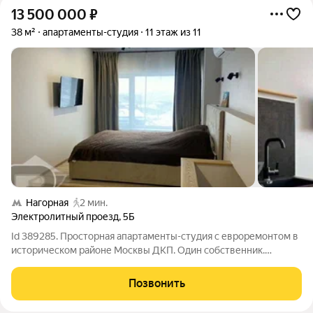
13 500 000
₽
38 м²
апартаменты-студия
11 этаж из 11
Нагорная
2 мин.
Электролитный проезд
,
5Б
Id 389285. Просторная апартаменты-студия с евроремонтом в
историческом районе Москвы ДКП. Один собственник.
Представляем к продаже уникальную квартиру-студию
площадью 38 кв. м в кирпичном доме на Электролитном
Позвонить
проезде. Это не просто жилье, а