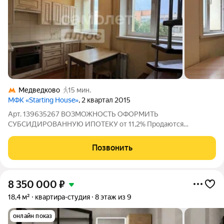
Медведково
15 мин.
МФК «Starting House»
, 2 квартал 2015
Арт. 139635267 ВОЗМОЖНОСТЬ ОФОРМИТЬ
СУБСИДИРОВАННУЮ ИПОТЕКУ от 11,2% Продаются
стильные двухуровневые апартаменты в экологичном районе
Москвы. Это не просто квартира это полноценное
Позвонить
пространство с двумя уровнями, двумя большими окнами и
продуманной
8 350 000
₽
18,4 м²
квартира-студия
8 этаж из 9
онлайн показ