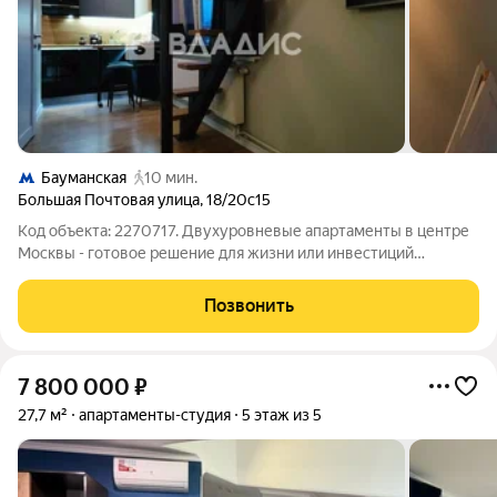
Бауманская
10 мин.
Большая Почтовая улица
,
18/20с15
Код объекта: 2270717. Двухуровневые апартаменты в центре
Москвы - готовое решение для жизни или инвестиций
Предлагаются стильные двухуровневые апартаменты
площадью 28 м с современным евроремонтом в новом
Позвонить
кирпичном по адресу: ул. Большая Почтовая,
7 800 000
₽
27,7 м²
апартаменты-студия
5 этаж из 5