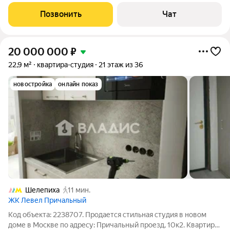
проживанию. Вся мебель и техника остаются. Из техники
имеются: телевизор, холодильник, стиральная машина,
Позвонить
Чат
духовая печь. Кухня и ванная оборудованы
20 000 000
₽
22,9 м²
квартира-студия
21 этаж из 36
новостройка
онлайн показ
Шелепиха
11 мин.
ЖК Левел Причальный
Код объекта: 2238707. Продается стильная студия в новом
доме в Москве по адресу: Причальный проезд, 10к2. Квартира