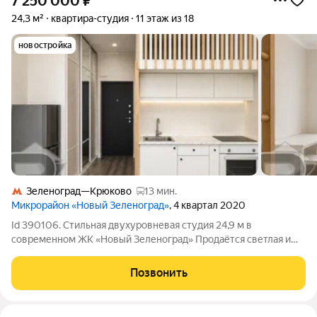
7 250 000
₽
24,3 м²
квартира-студия
11 этаж из 18
новостройка
Зеленоград—Крюково
13 мин.
Микрорайон «Новый Зеленоград»
, 4 квартал 2020
Id 390106. Стильная двухуровневая студия 24,9 м в
современном ЖК «Новый Зеленоград» Продаётся светлая и
функциональная студия с антресольным спальным уровнем в
одном из самых современных жилых комплексов
Позвонить
Подмосковья ЖК «Новый Зеленоград». Квартира