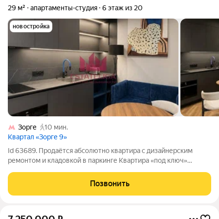
29 м²
апартаменты-студия
6 этаж из 20
новостройка
Зорге
10 мин.
Квартал «Зорге 9»
Id 63689. Продаётся абсолютно квартира с дизайнерским
ремонтом и кладовкой в паркинге Квартира «под ключ»
ремонт сделан с душой и для себя Сделан качественный
дизайнерский ремонт с использованием премиальных
Позвонить
материалов и мебели. Всё продумано до