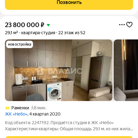
Встроенная мебель остаётся новым собственникам. Хорошие
Позвонить
соседи, комфортная и
23 800 000
₽
29,1 м²
квартира-студия
22 этаж из 52
новостройка
Раменки
8 мин.
ЖК «Небо»
, 4 квартал 2020
Код объекта: 2247192. Продаётся студия в ЖК «Небо»
Характеристики квартиры: Общая площадь 29,1 м, из них жилая
20 м, кухня 3 м. Расположение 22 этаж монолитного 52-