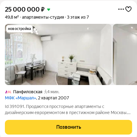
25 000 000
₽
49,8 м²
апартаменты-студия
3 этаж из 7
новостройка
Панфиловская
4 мин.
МФК «Маршал»
, 2 квартал 2007
Id 391091. Продаются просторные апартаменты с
дизайнерским евроремонтом в престижном районе Москвы.
Одно из главных преимуществ объекта удачная планировка:
просторная жилая комната 23,9 м и большая кухня 15 м, что
Позвонить
является редкостью для подобных