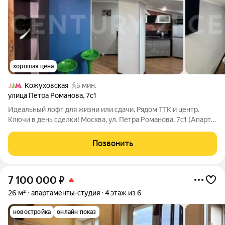
хорошая цена
Кожуховская
5 мин.
улица Петра Романова
,
7с1
Идеальный лофт для жизни или сдачи. Рядом ТТК и центр.
Ключи в день сделки! Москва, ул. Петра Романова, 7с1 (Апарт-
комплекс Loft Apartments) Уважаемые покупатели:
Приветствую! Я риелтор с 10-летним стажем в Москве, знаю
Позвонить
этот рынок изнутри. Перед
7 100 000
₽
26 м²
апартаменты-студия
4 этаж из 6
новостройка
онлайн показ