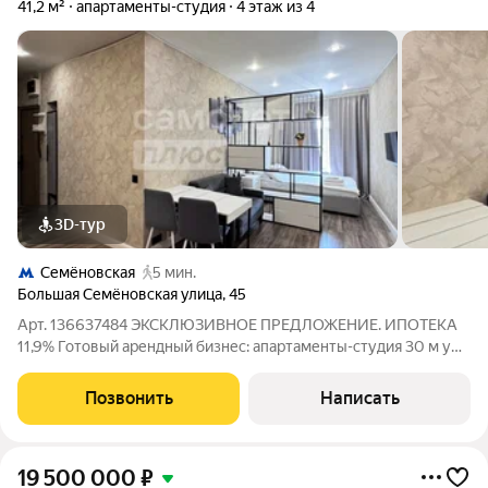
41,2 м²
апартаменты-студия
4 этаж из 4
3D-тур
Семёновская
5 мин.
Большая Семёновская улица
,
45
Арт. 136637484 ЭКСКЛЮЗИВНОЕ ПРЕДЛОЖЕНИЕ. ИПОТЕКА
11,9% Готовый арендный бизнес: апартаменты-студия 30 м у
метро Электрозаводская / Семёновская с доходом от 70 000
в месяц. Кратко об объекте Современные полностью
Позвонить
Написать
укомплектованные апартаменты с
19 500 000
₽