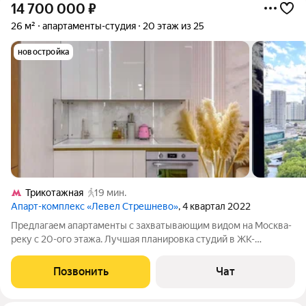
14 700 000
₽
26 м²
апартаменты-студия
20 этаж из 25
новостройка
Трикотажная
19 мин.
Апарт-комплекс «Левел Стрешнево»
, 4 квартал 2022
Предлагаем апартаменты с захватывающим видом на Москва-
реку с 20-ого этажа. Лучшая планировка студий в ЖК-
комфортная площадь (общ. 26 кв/м) и панорамное
полукруглое окно. ЖК бизнес-класса Апартаментный
Позвонить
Чат
комплекс Level Стрешнево: огороженная