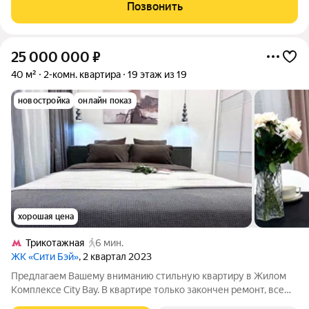
качественно. В квартире никто не жил, сразу после ремонта,
Позвонить
идеальное сочетание качества и
25 000 000
₽
40 м²
2-комн. квартира
19 этаж из 19
новостройка
онлайн показ
хорошая цена
Трикотажная
6 мин.
ЖК «Сити Бэй»
, 2 квартал 2023
Предлагаем Вашему вниманию стильную квартиру в Жилом
Комплексе City Bay. В квартире только закончен ремонт, все
абсолютно новое. Грамотно спланировано пространство : зона