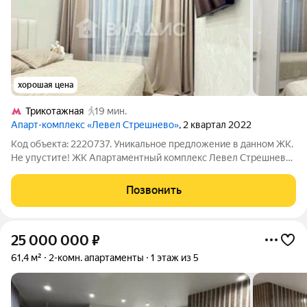
хорошая цена
Трикотажная
19 мин.
Апарт-комплекс «Левел Стрешнево»
, 2 квартал 2022
Код объекта: 2220737. Уникальное предложение в данном ЖК.
Не упустите! ЖК Апартаментный комплекс Левел Стрешнево,
по адресу: Волоколамское шоссе, 81/2с1 Это единственный
комплекс бизнес класса в столице, расположенный на стрелке
Позвонить
двух рек Москва-река
25 000 000
₽
61,4 м²
2-комн. апартаменты
1 этаж из 5