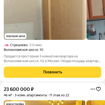
хорошая цена
Стрешнево
13 мин.
Волоколамское шоссе
,
10
Продается просторная 3-комнатная квартира на
Волоколамском шоссе, 10, в Москве. Общая площадь квартиры
составляет 75 кв. м, из которых 50 кв. м жилая площадь, кухня
9 кв. м. Квартира расположена на 10 этаже 10-этажного
Позвонить
кирпичного сталинского дома с
23 600 000
₽
46 м²
3-комн. апартаменты
11 этаж из 22
новостройка