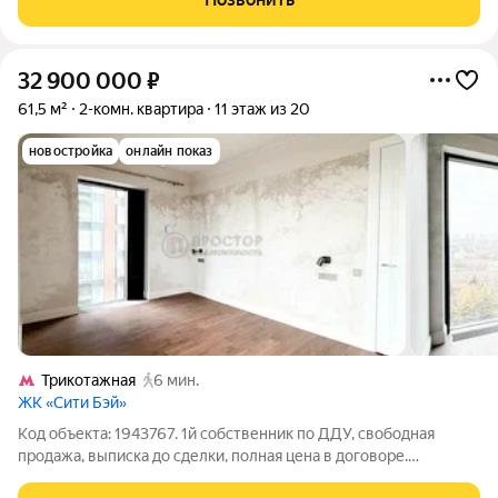
районе Москвы на стрелке
32 900 000
₽
61,5 м²
2-комн. квартира
11 этаж из 20
новостройка
онлайн показ
Трикотажная
6 мин.
ЖК «Сити Бэй»
Код объекта: 1943767. 1й собственник по ДДУ, свободная
продажа, выписка до сделки, полная цена в договоре.
Уникальная квартира с приоритетом стильно, комфортно,