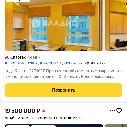
Спартак
4 мин.
Апарт-комплекс «Движение. Тушино»
, 3 квартал 2022
Код объекта: 2274857. Продаются трёхкомнатные апартаменты
в монолитной новостройке 2022 года на Волоколамском
шоссе, 71/22к3. Квартира расположена на 11 этаже 22-
этажного дома. Общая площадь составляет 46 кв. м, из
Позвонить
которых 31,6 кв. м жилая площадь,
19 500 000
₽
46 м²
2-комн. апартаменты
4 этаж из 22