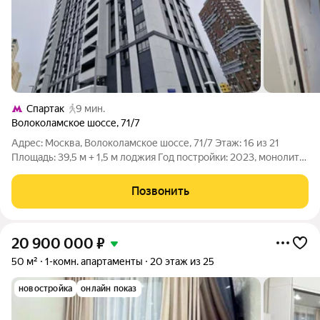
Спартак
9 мин.
Волоколамское шоссе
,
71/7
Адрес: Москва, Волоколамское шоссе, 71/7 Этаж: 16 из 21
Площадь: 39,5 м + 1,5 м лоджия Год постройки: 2023, монолит
О квартире Современная, светлая и очень уютная квартира в
новом монолитном доме 2023 года. Планировка продуманная
Позвонить
до мелочей:
20 900 000
₽
50 м²
1-комн. апартаменты
20 этаж из 25
новостройка
онлайн показ