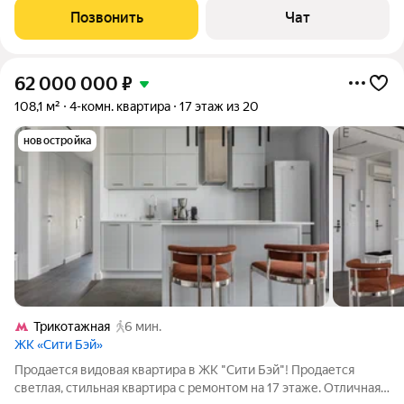
коридора отделена дизайнерским световым решением ( два
Позвонить
Чат
встроенных зеркальных
62 000 000
₽
108,1 м²
4-комн. квартира
17 этаж из 20
новостройка
Трикотажная
6 мин.
ЖК «Сити Бэй»
Продается видовая квартира в ЖК "Сити Бэй"! Продается
светлая, стильная квартира с ремонтом на 17 этаже. Отличная