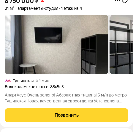
8 750 000
₽
21 м²
апартаменты-студия
1 этаж из 4
Тушинская
4 мин.
Волоколамское шоссе
,
88к5с5
АпартХаус Очень зелено! Абсолютная тишина! 5 м/п до метро
Тушинская Новая, качественная евроотделка Установлена
система Умный Дом Помещение в идеальном состоянии
Много света, большие оконные проемы Все окна в тихий,
Позвонить
благоустроенный двор Дом утопает в