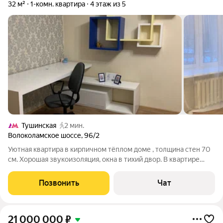
32 м²
1-комн. квартира
4 этаж из 5
Тушинская
2 мин.
Волоколамское шоссе
,
96/2
Уютная квартира в кирпичном тёплом доме , толщина стен 70
см. Хорошая звукоизоляция, окна в тихий двор. В квартире
недавняя косметика , импортная газовая колонка-автомат. Из
соседей на этаже проживают только в двух квартирах, тихо
Позвонить
Чат
мирно. До метро
21 000 000
₽