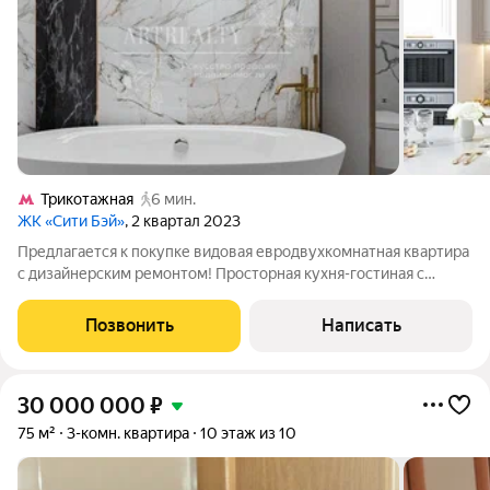
Трикотажная
6 мин.
ЖК «Сити Бэй»
, 2 квартал 2023
Предлагается к покупке видовая евродвухкомнатная квартира
с дизайнерским ремонтом! Просторная кухня-гостиная с
"островком", спальня с гардеробной, совмещённый санузел,
прихожая. Ремонт делали для себя, поэтому на материалах не
Позвонить
Написать
экономили. Всё это
30 000 000
₽
75 м²
3-комн. квартира
10 этаж из 10