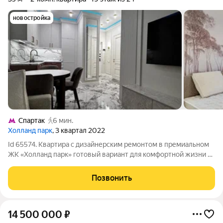
новостройка
Спартак
6 мин.
Холланд парк
, 3 квартал 2022
Id 65574. Квартира с дизайнерским ремонтом в премиальном
ЖК «Холланд парк» готовый вариант для комфортной жизни в
Москве Эта квартира редкое предложение на рынке для тех,
кто ценит качество, стиль и продуманную urban-
Позвонить
инфраструктуру. Объект сдан в
14 500 000
₽