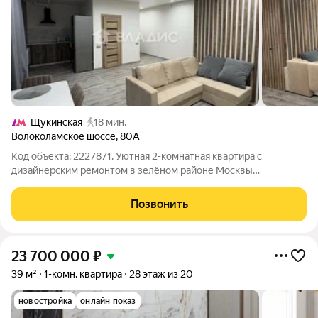
Щукинская
18 мин.
Волоколамское шоссе
,
80А
Код объекта: 2227871. Уютная 2-комнатная квартира с
дизайнерским ремонтом в зелёном районе Москвы
Представьте: вы выходите из дома и через минуту уже
гуляете по живописным тропинкам парка-заповедника
Позвонить
Покровское-Стрешнево! Именно так выглядит жизнь в
23 700 000
₽
39 м²
1-комн. квартира
28 этаж из 20
новостройка
онлайн показ