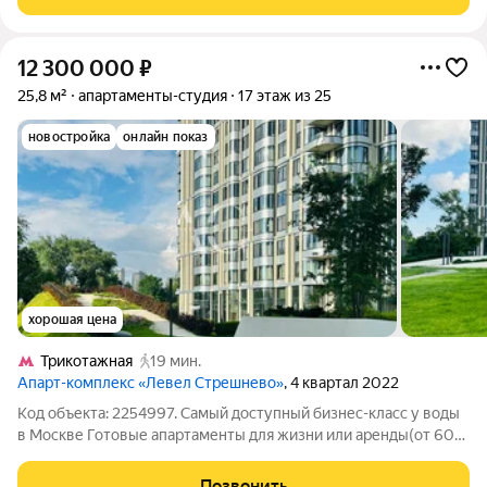
посудомоечная машина,
12 300 000
₽
25,8 м²
апартаменты-студия
17 этаж из 25
новостройка
онлайн показ
хорошая цена
Трикотажная
19 мин.
Апарт-комплекс «Левел Стрешнево»
, 4 квартал 2022
Код объекта: 2254997. Самый доступный бизнес-класс у воды
в Москве Готовые апартаменты для жизни или аренды(от 60
тысяч в месяц). Левел Стрешнево жилой комплекс бизнес-
класса, расположенный в престижном и экологически чистом
Позвонить