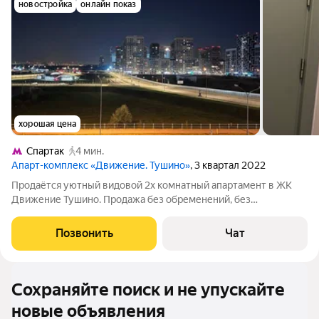
новостройка
онлайн показ
хорошая цена
Спартак
4 мин.
Апарт-комплекс «Движение. Тушино»
, 3 квартал 2022
Продаётся уютный видовой 2х комнатный апартамент в ЖК
Движение Тушино. Продажа без обременений, без
задолженностей и без посредников! Первый и единственный
собственник, приобретали на прямую от застройщика, все
Позвонить
Чат
документы на руках, готовы к сделке.
Сохраняйте поиск и не упускайте
новые объявления