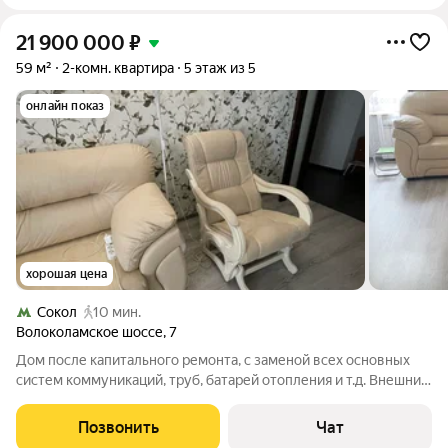
21 900 000
₽
59 м²
2-комн. квартира
5 этаж из 5
онлайн показ
хорошая цена
Сокол
10 мин.
Волоколамское шоссе
,
7
Дом после капитального ремонта, с заменой всех основных
систем коммуникаций, труб, батарей отопления и т.д. Внешний
фасад дома так же обновлен и свежепокрашен, в этом году. В
самой квартире был произведен свежий ремонт пару лет
Позвонить
Чат
назад, полностью