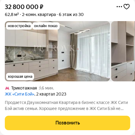
32 800 000
₽
62,8 м²
2-комн. квартира
6 этаж из 30
новостройка
онлайн показ
хорошая цена
Трикотажная
6 мин.
ЖК «Сити Бэй»
, 2 квартал 2023
Продается Двухкомнатная Квартира в бизнес классе ЖК Сити
Бэй актив семьи. Хорошее предложение в ЖК Сити Бэй не
просто квартиру, а идеальную экосистему для Вашей
динамичной жизни. Квартира площадью 62.8 кв.м на 6 этаже
Позвонить
это полностью реализованный