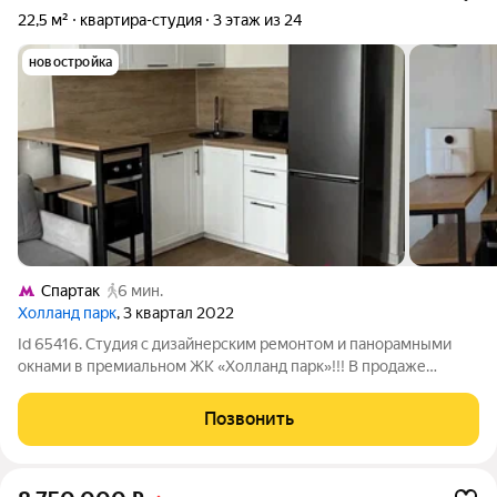
22,5 м²
квартира-студия
3 этаж из 24
новостройка
Спартак
6 мин.
Холланд парк
, 3 квартал 2022
Id 65416. Студия с дизайнерским ремонтом и панорамными
окнами в премиальном ЖК «Холланд парк»!!! В продаже
просторная студия площадью 22,5 квадратных метра в новом
монолитном доме ЖК «Холланд парк» на Волоколамском
Позвонить
шоссе. Ключевая особенность и