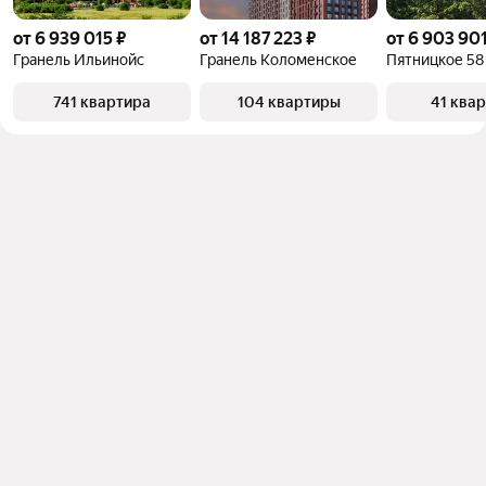
от 6 939 015 ₽
от 14 187 223 ₽
от 6 903 901
Гранель Ильинойс
Гранель Коломенское
Пятницкое 58
741 квартира
104 квартиры
41 ква