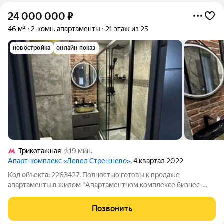
24 000 000
₽
46 м²
2-комн. апартаменты
21 этаж из 25
новостройка
онлайн показ
Трикотажная
19 мин.
Апарт-комплекс «Левел Стрешнево»
, 4 квартал 2022
Код объекта: 2263427. Полностью готовы к продаже
апартаменты в жилом "Апартаментном комплексе бизнес-
класса Level Стрешнево". (Башня Север). Общая площадь
которых составляет 46 кв.м. Жилой Комплекс расположен на
Позвонить
живописной стрелке Москвы-реки и