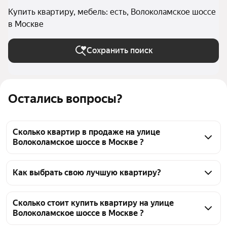
Купить квартиру, мебель: есть, Волоколамское шоссе
в Москве
Сохранить поиск
Остались вопросы?
Сколько квартир в продаже на улице
Волоколамское шоссе в Москве ?
На Яндекс Недвижимости в продаже на улице 
Волоколамское шоссе в Москве 35 квартир, из них 
Как выбрать свою лучшую квартиру?
5 объявлений от собственников, 30 объявлений от 
Чтобы купить квартиру с мебелью на улице 
агентств
Волоколамское шоссе, воспользуйтесь тепловой 
Сколько стоит купить квартиру на улице
Волоколамское шоссе в Москве ?
картой для оценки инфраструктуры и 