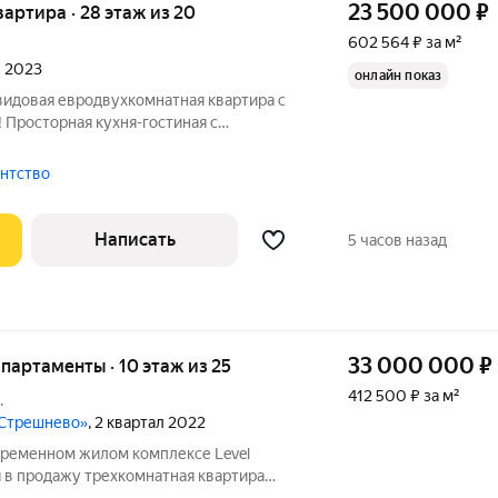
23 500 000
₽
квартира · 28 этаж из 20
602 564 ₽ за м²
л 2023
онлайн показ
видовая евродвухкомнатная квартира с
 Просторная кухня-гостиная с
гардеробной, совмещённый санузел,
 для себя, поэтому на материалах не
ентство
Написать
5 часов назад
33 000 000
₽
апартаменты · 10 этаж из 25
412 500 ₽ за м²
.
 Стрешнево»
, 2 квартал 2022
временном жилом комплексе Level
 в продажу трехкомнатная квартира