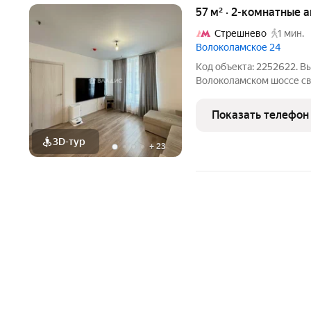
57 м² · 2-комнатные 
Стрешнево
1 мин.
Волоколамское 24
Код объекта: 2252622. В
Волоколамском шоссе светлая, аккуратно отделанная 2-
комнатная квартира 57 м
воздуха и порядка. Боль
Показать телефон
наполняют комнаты
3D-тур
+
23