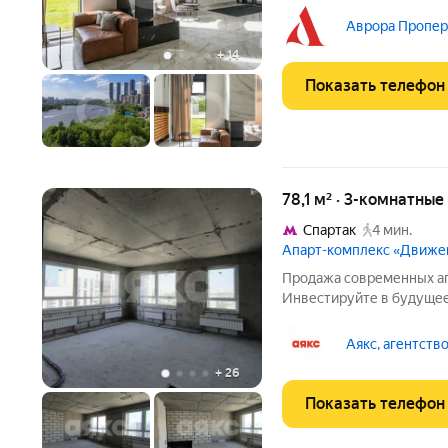
общей площадью 79,6 кв.
потолков 3 м. Панорамны
Аврора Проперт
кухню-гостиную, две
+
14
Показать телефон
78,1 м² · 3-комнатны
Спартак
4 мин.
Апарт-комплекс «Движе
Продажа современных а
Инвестируйте в будущее
сочетание комфорта, эк
привлекательности Пре
Аякс, агентств
апартаменты площадью 78
+
26
Показать телефон