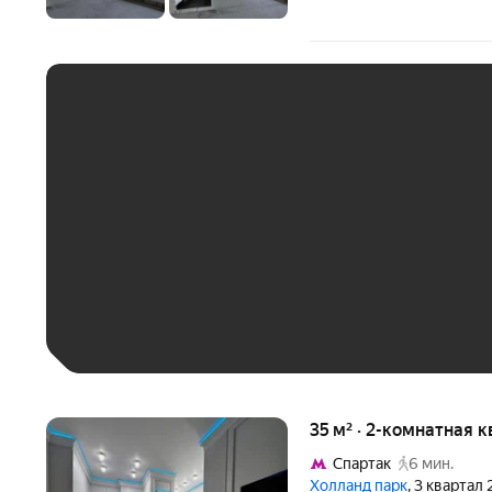
ЕЖЕМЕСЯЧНЫЙ ПЛАТЁ
До 30 тыс. ₽
До 50 тыс. ₽
До 70 тыс. ₽
Больше 100 тыс. ₽
35 м² · 2-комнатная 
Спартак
6 мин.
Холланд парк
, 3 квартал