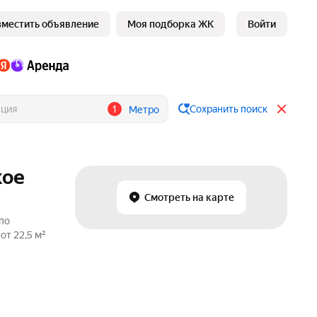
зместить объявление
Моя подборка ЖК
Войти
1
Сохранить поиск
Метро
кое
Смотреть на карте
по
от 22,5 м²