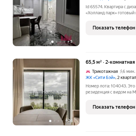
Id 65574. Квартира с д
«Холланд парк» готовый вариант для комфортной жизни в Москве
Эта квартира редкое предложение на рынке для тех, кто ценит
качество, стиль и проду
Показать телефон
сдан в
+
5
65,5 м² · 2-комнатна
Трикотажная
6 мин.
ЖК «Сити Бэй»
, 2 кварта
Номер лота: 104043. Это не прост
резиденция с видом на М
престижных ЖК бизнес-кл
пространство, где кажды
Показать телефон
Гостиная-кухня становит
+
26