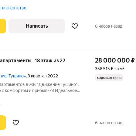
 м. Квартира без отделки. Высота
е окна в пол. Возможно спланировать
и, агентство
Написать
6 часов назад
28 000 000
₽
е апартаменты · 18 этаж из 22
358 515 ₽ за м²
ние. Тушино»
, 3 квартал 2022
хорошая цена
партаментов в ЖК "Движение Тушино":
 с комфортом и прибылью! Идеальное
ологии и инвестиционной
дставляем вашему вниманию просторные
о
,1 кв.м.,
6 часов назад