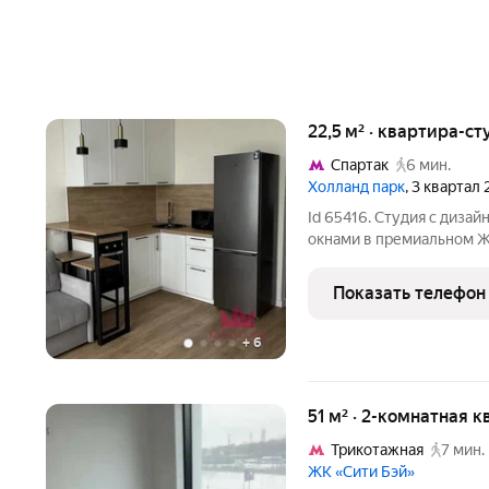
22,5 м² · квартира-ст
Спартак
6 мин.
Холланд парк
, 3 квартал
Id 65416. Студия с диз
окнами в премиальном ЖК
просторная студия площа
монолитном доме ЖК «Хо
Показать телефон
Ключевая особенность и
+
6
51 м² · 2-комнатная к
Трикотажная
7 мин.
ЖК «Сити Бэй»