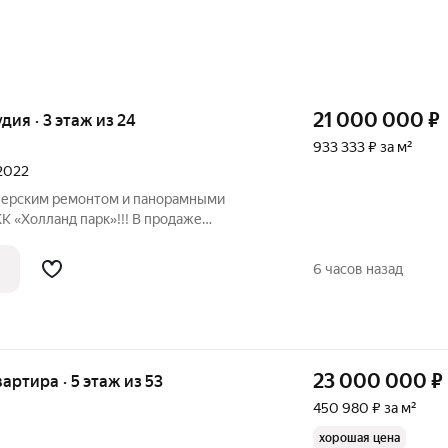
21 000 000
₽
удия · 3 этаж из 24
933 333 ₽ за м²
 2022
айнерским ремонтом и панорамными
 «Холланд парк»!!! В продаже
дью 22,5 квадратных метра в новом
лланд парк» на Волоколамском шоссе.
6 часов назад
23 000 000
₽
вартира · 5 этаж из 53
450 980 ₽ за м²
хорошая цена