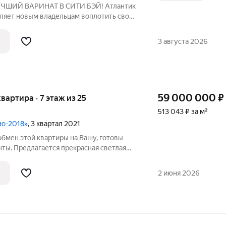
 ЛУЧШИЙ ВАРИНАТ В СИТИ БЭЙ! Атлантик
оляет новым владельцам воплотить свои
дополнительных затрат на черновую
ых санузла. Ключи уже выданы. Окна
3 августа 2026
59 000 000
₽
квартира · 7 этаж из 25
513 043 ₽ за м²
но-2018»
, 3 квартал 2021
бмен этой квартиры на Вашу, готовы
ты. Предлагается прекрасная светлая
го проживания в монолитного дома в
на Реке Тушино-2018 , расположенном в
2 июня 2026