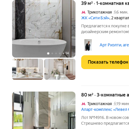
39 м² · 1-комнатная 
Трикотажная
6 мин.
ЖК «Сити Бэй»
, 2 кварта
Предлагается к покупке 
дизайнерским ремонтом!
"островком", спальня с 
прихожая. Ремонт делали
Арт Риэлти, аг
экономили. Всё это
+
14
Показать телефон
80 м² · 3-комнатные 
Трикотажная
19 мин
Апарт-комплекс «Левел
Лот №f4916. В новом со
Стрешнево предлагается