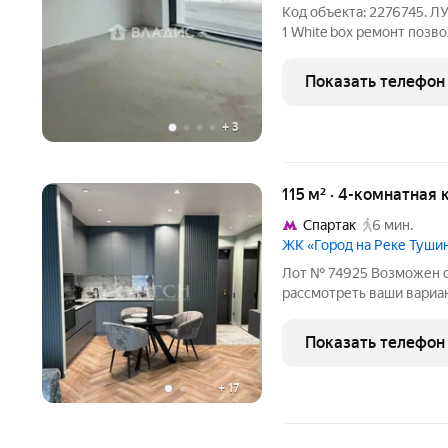
Код объекта: 2276745.
1 White box ремонт позв
дизайнерские идеи без 
отделку. Два совмещенн
Показать телефон
квартиры выходят
+
3
115 м² · 4-комнатная 
Спартак
6 мин.
ЖК «Город на Реке Туши
Лот № 74925 Возможен о
рассмотреть ваши вариан
квартира для комфортно
жилом комплексе Город 
Показать телефон
окружении парков,
+
17