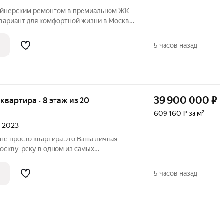
изайнерским ремонтом в премиальном ЖК
манную urban-инфраструктуру. Объект
5 часов назад
39 900 000
₽
я квартира · 8 этаж из 20
609 160 ₽ за м²
л 2023
о квартира это Ваша личная
оскву-реку в одном из самых
асса. Евротрешка 65,5 м в City Bay
й метр работает на ваш комфорт.
5 часов назад
ся