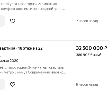
 17 августа. Просторная 2комнатная
е.
 площадью 56,1 м на 8 этаже 17этажного
которая
7 часов назад
32 500 000
₽
квартира · 18 этаж из 22
386 905 ₽ за м²
.
квартал 2020
аётся просторная 3-комнатная квартира
артира
ать городской комфорт и жизнь рядом с
природой. О квартире: удобная семейная планировка высокие
5 часов назад