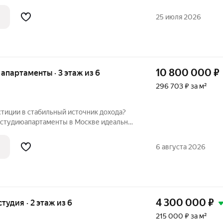
елан качественный ремонт. Здесь есть все
тного проживания: современная мебель,
25 июля 2026
10 800 000
₽
е апартаменты · 3 этаж из 6
296 703 ₽ за м²
стиции в стабильный источник дохода?
июапартаменты в Москве идеальное
 проживания, так и для создания
бизнеса! Апартаменты расположены на 3
6 августа 2026
4 300 000
₽
студия · 2 этаж из 6
215 000 ₽ за м²