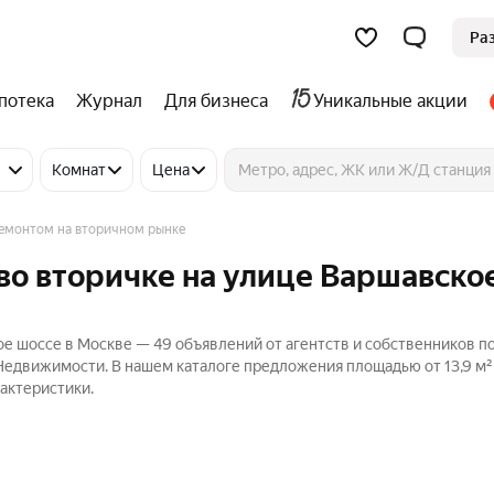
Ра
потека
Журнал
Для бизнеса
Уникальные акции
Комнат
Цена
емонтом на вторичном рынке
во вторичке на улице Варшавско
ое шоссе в Москве — 49 объявлений от агентств и собственников п
Недвижимости. В нашем каталоге предложения площадью от 13,9 м² д
актеристики.