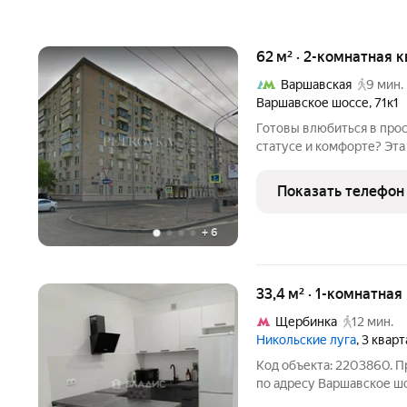
62 м² · 2-комнатная 
Варшавская
9 мин.
Варшавское шоссе
,
71к1
Готовы влюбиться в прос
статусе и комфорте? Эта сталинка не про
настоящая жемчужина м
которая выгодно затмев
Показать телефон
Представьте: вы
+
6
33,4 м² · 1-комнатная
Щербинка
12 мин.
Никольские луга
, 3 квар
Код объекта: 2203860. П
по адресу Варшавское шо
третьем этаже современн