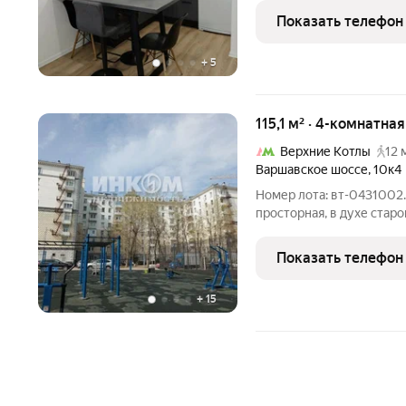
2023 году. Общая площадь
Показать телефон
которых 18
+
5
115,1 м² · 4-комнатна
Верхние Котлы
12 
Варшавское шоссе
,
10к4
Номер лота: вт-0431002
просторная, в духе стар
сталинской планировки. 
инфраструктура, хорошая
Показать телефон
Оперативный показ, жд
+
15