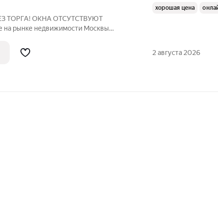
хорошая цена
онла
 БЕЗ ТОРГА! ОКНА ОТСУТСТВУЮТ
е на рынке недвижимости Москвы
ставляем вашему вниманию квартиру-
по адресу: Москва, Варшавское шоссе,
2 августа 2026
дложение