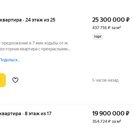
25 300 000
₽
я квартира · 24 этаж из 25
437 716 ₽ за м²
торг
 предложение в 7 мин ходьбы от м.
просторная квартира с прекрасными
МУЩЕСТВА КВАРТИРЫ: -торцевая
Подольск ,
нировка; -качественный ремонт от
щий
5 часов назад
19 900 000
₽
 квартира · 8 этаж из 17
354 724 ₽ за м²
2