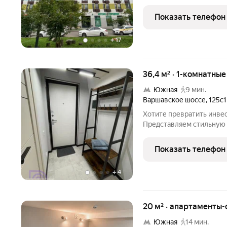
квартире. В квартире сд
необходимое для комфор
Показать телефон
встроенная
+
17
36,4 м² · 1-комнатны
Южная
9 мин.
Варшавское шоссе
,
125с1
Хотите превратить инве
Представляем стильную студ
решение как для личного
прибыльного арендного 
Показать телефон
этаже 6этажного
+
4
20 м² · апартаменты-
Южная
14 мин.