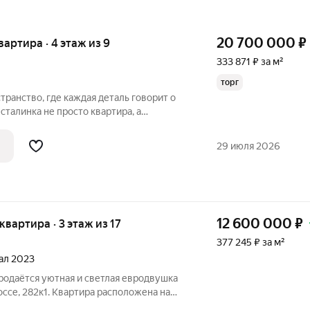
20 700 000
₽
квартира · 4 этаж из 9
333 871 ₽ за м²
торг
транство, где каждая деталь говорит о
сто квартира, а
осковского рынка недвижимости,
ает любые современные новостройки!
29 июля 2026
12 600 000
₽
 квартира · 3 этаж из 17
377 245 ₽ за м²
тал 2023
родаётся уютная и светлая евродвушка
ссе, 282к1. Квартира расположена на
ого 17-этажного дома, построенного в