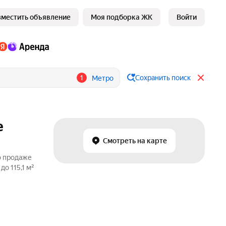
зместить объявление
Моя подборка ЖК
Войти
1
Сохранить поиск
Метро
е
Смотреть на карте
о продаже
о 115,1 м²