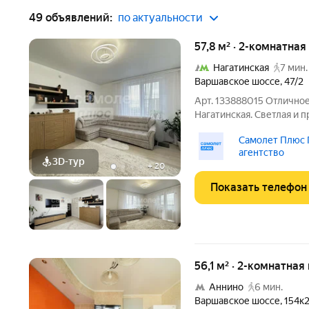
49 объявлений:
по актуальности
57,8 м² · 2-комнатна
Нагатинская
7 мин.
Варшавское шоссе
,
47/2
Арт. 133888015 Отличное
Нагатинская. Светлая и 
видами на город. ПРЕИ
Самолет Плюс 
квартира; - удачная пла
агентство
застройщика, не требую
3D-тур
+
20
Показать телефон
56,1 м² · 2-комнатная
Аннино
6 мин.
Варшавское шоссе
,
154к