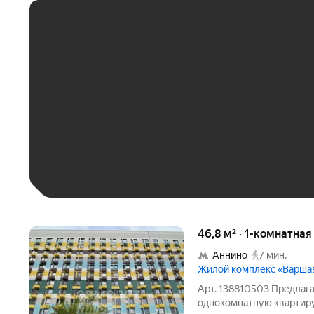
ЕЖЕМЕСЯЧНЫЙ ПЛАТЁ
До 30 тыс. ₽
До 50 тыс. ₽
До 70 тыс. ₽
Больше 100 тыс. ₽
46,8 м² · 1-комнатная
Аннино
7 мин.
Жилой комплекс «Варша
Арт. 138810503 Предлага
однокомнатную квартиру 