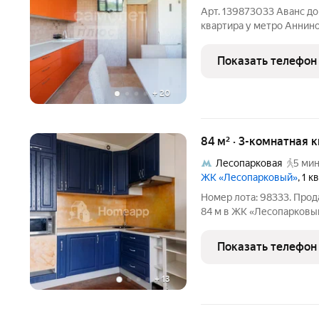
Арт. 139873033 Аванс до
квартира у метро Аннино комфорт для семьи по выгодной цен
Теплая, светлая квартира
панельного дома серии П44 готовый вариант для семьи, 
Показать телефон
ценит
+
20
84 м² · 3-комнатная 
Лесопарковая
5 мин
ЖК «Лесопарковый»
, 1 
Номер лота: 98333. Прод
84 м в ЖК «Лесопарковый» метро 5 минут Современная кв
для тех, кто хочет сочет
Показать телефон
+
13