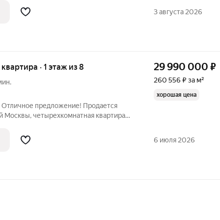
 квартиры составляет 33,4 кв. м, из
3 августа 2026
29 990 000
₽
я квартира · 1 этаж из 8
260 556 ₽ за м²
мин.
хорошая цена
. Отличное предложение! Продается
ой Москвы, четырехкомнатная квартира
Высота потолков 3,1 м. Прекрасная
 транспортная доступность.
6 июля 2026
ем