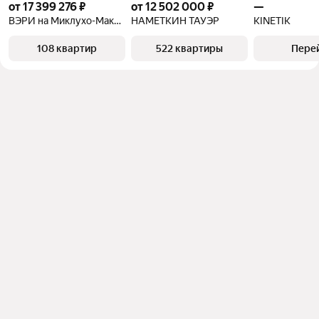
от 17 399 276 ₽
от 12 502 000 ₽
—
ВЭРИ на Миклухо-Маклая
НАМЕТКИН ТАУЭР
KINETIK
108 квартир
522 квартиры
Пере