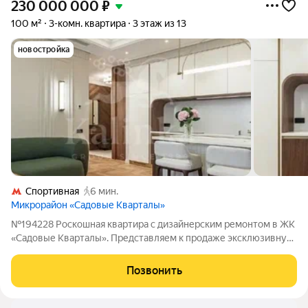
230 000 000
₽
100 м²
3-комн. квартира
3 этаж из 13
новостройка
Спортивная
6 мин.
Микрорайон «Садовые Кварталы»
№194228 Роскошная квартира с дизайнерским ремонтом в ЖК
«Садовые Кварталы». Представляем к продаже эксклюзивную
трехкомнатную квартиру с авторским ремонтом,
вдохновленным эстетикой люксовых отелей Дубая. Это не
Позвонить
просто жилье, а готовое решение для