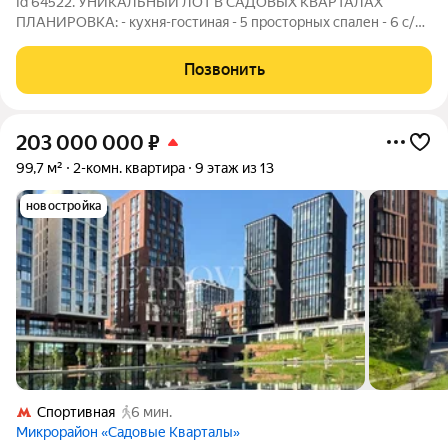
Id 64522. УНИКАЛЬНЫЙ ЛОТ В САДОВЫХ КВАРТАЛАХ
ПЛАНИРОВКА: - кухня-гостиная - 5 просторных спален - 6 с/у -
кладовые - гардеробные - две лоджии ПАНОРАМНЫЕ ОКНА
наполняют квартиру светом, окна выходят на две стороны, в
Позвонить
тихие дворы комплекса с видом на
203 000 000
₽
99,7 м²
2-комн. квартира
9 этаж из 13
новостройка
Спортивная
6 мин.
Микрорайон «Садовые Кварталы»