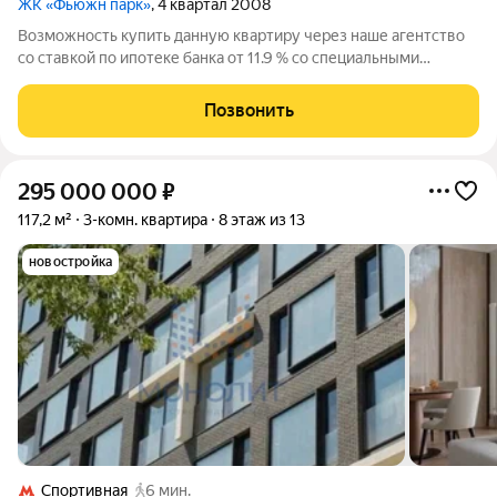
ЖК «Фьюжн парк»
, 4 квартал 2008
Возможность купить данную квартиру через наше агентство
со ставкой по ипотеке банка от 11.9 % со специальными
условиями. ЭЛИТНАЯ ЧЕТЫРЕХСПАЛЬНАЯ КВАРТИРА 200 м
В FUSION PARK АРХИТЕКТУРА ЖИЗНИ В ХАМОВНИКАХ 4-й
Позвонить
этаж Панорамное остекление Евроремонт
295 000 000
₽
117,2 м²
3-комн. квартира
8 этаж из 13
новостройка
Спортивная
6 мин.