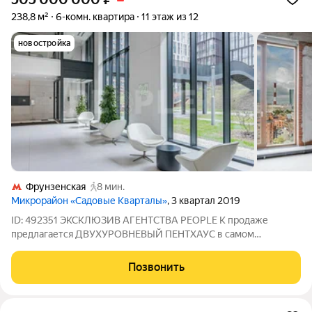
238,8 м²
6-комн. квартира
11 этаж из 12
новостройка
Фрунзенская
8 мин.
Микрорайон «Садовые Кварталы»
, 3 квартал 2019
ID: 492351 ЭКСКЛЮЗИВ АГЕНТСТВА PEOPLE К продаже
предлагается ДВУХУРОВНЕВЫЙ ПЕНТХАУС в самом
желаемом корпусе ЖК САДОВЫЕ КВАРТАЛЫ с
возможностью сделать 3-4 СПАЛЬНИ. ПАНОРАМНЫЕ ОКНА
Позвонить
из массива дуба по всему периметру и высокие потолки 3,9 м
на первом