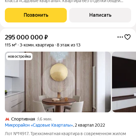
класса «Садовые кварталы». Квартира без отделки общей
площадью 147 м расположена на 5-м этаже. Возможная
планировка: гостиная, кухня-столовая, мастер-спальня с
Позвонить
Написать
собственной гардеробной и
295 000 000
₽
115 м²
3-комн. квартира
8 этаж из 13
новостройка
Спортивная
6 мин.
Микрорайон «Садовые Кварталы»
, 2 квартал 2022
Лот №f4917. Трехкомнатная квартира в современном жилом