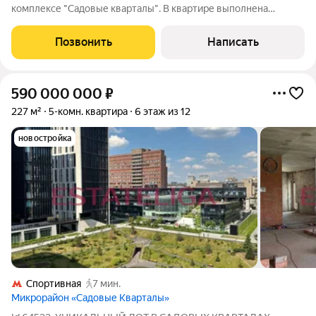
комплексе "Садовые кварталы". В квартире выполнена
качественная дизайнерская отделка в современном стиле.
Планировка: кухня, гостиная, две спальни, три с/у, гардеробная.
Позвонить
Написать
Квартира полностью
590 000 000
₽
227 м²
5-комн. квартира
6 этаж из 12
новостройка
Спортивная
7 мин.
Микрорайон «Садовые Кварталы»