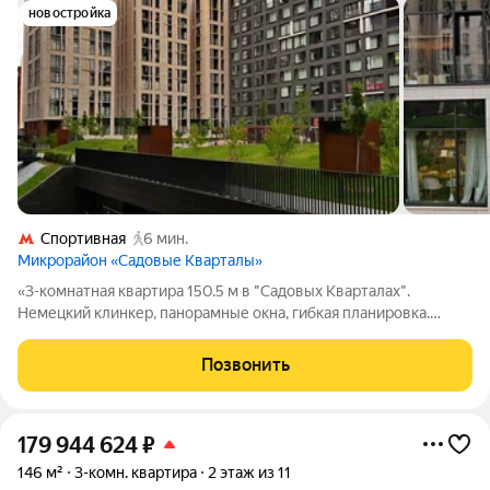
новостройка
Спортивная
6 мин.
Микрорайон «Садовые Кварталы»
«3-комнатная квартира 150.5 м в "Садовых Кварталах".
Немецкий клинкер, панорамные окна, гибкая планировка.
Эксклюзивное предложение!» 1. 3-комнатная квартира 150.5 м
в "Садовых Кварталах" немецкий клинкер и русский размах
Позвонить
«Где панорамные окна
179 944 624
₽
146 м²
3-комн. квартира
2 этаж из 11