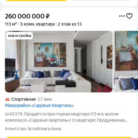
260 000 000
₽
113 м²
3-комн. квартира
2 этаж из 13
новостройка
Спортивная
7 мин.
Микрорайон «Садовые Кварталы»
Id 65379. Продаётся просторная квартира 113 м в жилом
комплексе «Садовые кварталы»! О квартире: Продуманная
функциональная планировка : 2 изолированные мастер-
Агентство Эстейтлига Анна
спальни, одна из которых с собственной гардеробной,