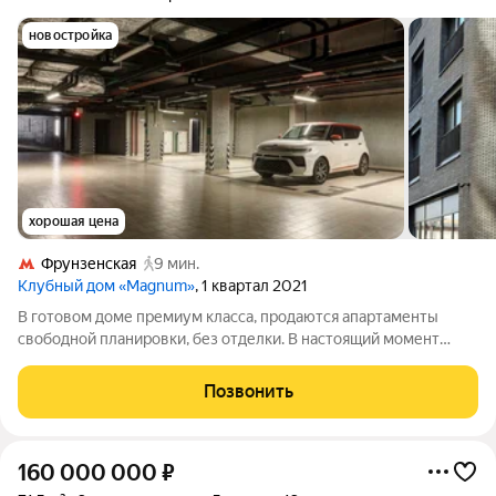
новостройка
хорошая цена
Фрунзенская
9 мин.
Клубный дом «Magnum»
, 1 квартал 2021
В готовом доме премиум класса, продаются апартаменты
свободной планировки, без отделки. В настоящий момент
клубный дом MAGNUM готов, вы можете сразу получить
ключи и приступить к ремонту. Magnum это концептуальный
Позвонить
дом, созданный в единственном
160 000 000
₽