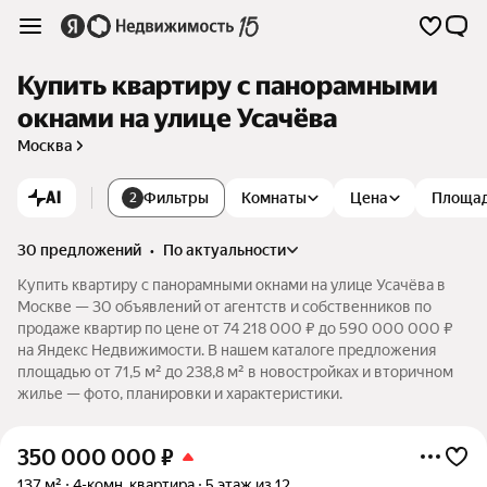
Купить квартиру с панорамными
окнами на улице Усачёва
Москва
AI
Фильтры
Комнаты
Цена
Площа
2
30 предложений
•
по актуальности
Купить квартиру с панорамными окнами на улице Усачёва в
Москве — 30 объявлений от агентств и собственников по
продаже квартир по цене от 74 218 000 ₽ до 590 000 000 ₽
на Яндекс Недвижимости. В нашем каталоге предложения
площадью от 71,5 м² до 238,8 м² в новостройках и вторичном
жилье — фото, планировки и характеристики.
350 000 000
₽
137 м²
4-комн. квартира
5 этаж из 12