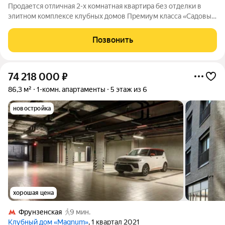
Продается отличная 2-х комнатная квартира без отделки в
элитном комплексе клубных домов Премиум класса «Садовые
кварталы», расположенном в ЦАО г. Москвы, в центре самого
престижного района столицы-Хамовники, в 3-х км от Кремля.
Позвонить
До ст. метро
74 218 000
₽
86,3 м²
1-комн. апартаменты
5 этаж из 6
новостройка
хорошая цена
Фрунзенская
9 мин.
Клубный дом «Magnum»
, 1 квартал 2021