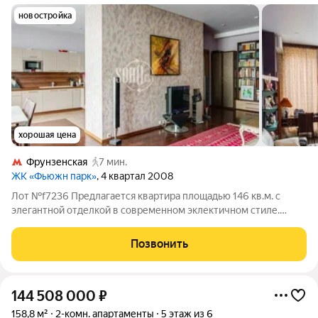
новостройка
хорошая цена
Фрунзенская
7 мин.
ЖК «Фьюжн парк»
, 4 квартал 2008
Лот №f7236 Предлагается квартира площадью 146 кв.м. с
элегантной отделкой в современном эклектичном стиле.
Спланированы просторная объединенная зона кухни-столовой
и гостиной, 2 спальни, 2 ванных комнаты. Панорамное
Позвонить
остекление и приятные виды. В
144 508 000
₽
158,8 м²
2-комн. апартаменты
5 этаж из 6