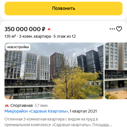
кварталы"! О Квартире: Квартира представляет собой
свободную планировку, которая позволяет спланировать:
Позвонить
просторную кухню-гостиную-столовую,
350 000 000
₽
135 м²
3-комн. квартира
5 этаж из 12
новостройка
Спортивная
7 мин.
Микрорайон «Садовые Кварталы»
, 1 квартал 2021
Отличная 3-комнатная квартира с видом на пруд в
премиальном комплексе «Садовые кварталы». Площадь