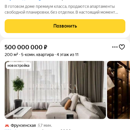
В готовом доме премиум класса, продаются апартаменты
свободной планировки, без отделки. В настоящий момент
клубный дом MAGNUM готов, вы можете сразу получить
ключи и приступить к ремонту. Magnum это концептуальный
Позвонить
дом, созданный в единственном
500 000 000
₽
200 м²
5-комн. квартира
4 этаж из 11
новостройка
Фрунзенская
7 мин.