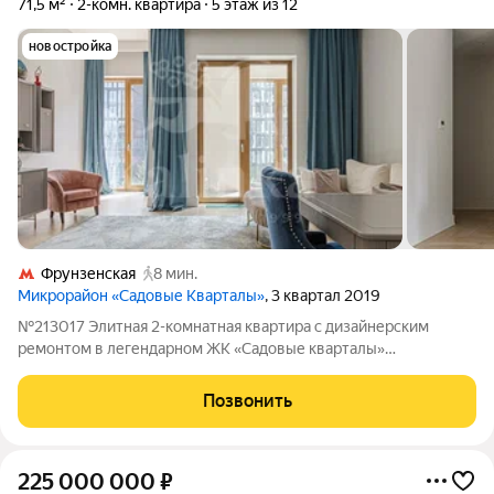
71,5 м²
2-комн. квартира
5 этаж из 12
новостройка
Фрунзенская
8 мин.
Микрорайон «Садовые Кварталы»
, 3 квартал 2019
№213017 Элитная 2-комнатная квартира с дизайнерским
ремонтом в легендарном ЖК «Садовые кварталы»
(Хамовники). Окна выходят в благоустроенный внутренний
двор. Вы получаете абсолютную тишину, приватность и много
Позвонить
света без уличного шума. Главное о
225 000 000
₽