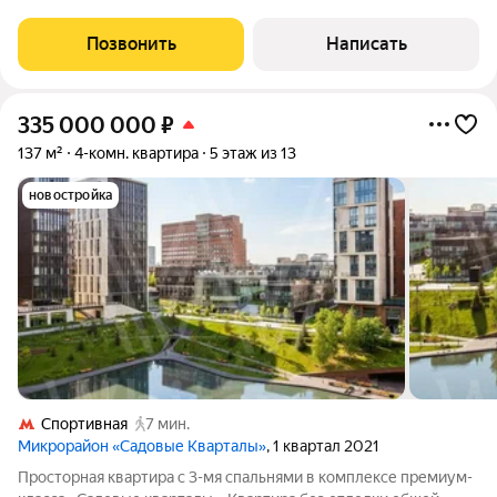
квартиры 135 кв.м, планировка свободная, окна панорамные.
Планируется как просторная кухня-гостиная в 58 кв.м, мастер-
Позвонить
Написать
спальня со своими гардеробной и
335 000 000
₽
137 м²
4-комн. квартира
5 этаж из 13
новостройка
Спортивная
7 мин.
Микрорайон «Садовые Кварталы»
, 1 квартал 2021
Просторная квартира с 3-мя спальнями в комплексе премиум-