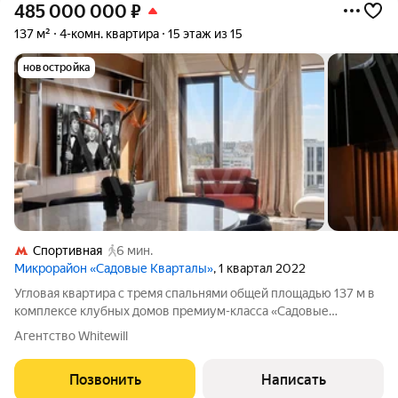
485 000 000
₽
137 м²
4-комн. квартира
15 этаж из 15
новостройка
Спортивная
6 мин.
Микрорайон «Садовые Кварталы»
, 1 квартал 2022
Угловая квартира с тремя спальнями общей площадью 137 м в
комплексе клубных домов премиум-класса «Садовые
кварталы» в Хамовниках. Квартира с готовой дизайнерской
Агентство Whitewill
отделкой расположена на верхнем пятнадцатом этаже, откуда
открываются панорамные виды на
Позвонить
Написать