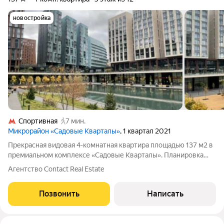
новостройка
Спортивная
7 мин.
Микрорайон «Садовые Кварталы»
, 1 квартал 2021
Прекрасная видовая 4-комнатная квартира площадью 137 м2 в
премиальном комплексе «Садовые Кварталы». Планировка
свободная, панорамные окна на пруд. Отлично планируются
Агентство Contact Real Estate
холл, гардеробная, видовая кухня-гостиная, мастер-спальня со
своими гардеробной и
Позвонить
Написать