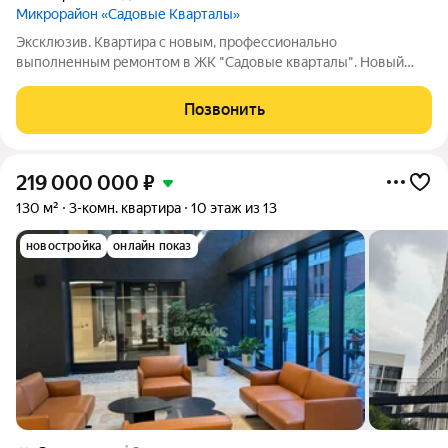
Микрорайон «Садовые Кварталы»
Эксклюзив. Квартира с новым, профессионально
выполненным ремонтом в ЖК "Садовые кварталы". Новый
корпус 2.5. Мебель, техника и свет - премиальных европейских
брендов. Высокий этаж, приятный, спокойный вид из окон.
Позвонить
Полная стоимость в ДКП. Узаконенная
219 000 000
₽
130 м²
3-комн. квартира
10 этаж из 13
новостройка
онлайн показ