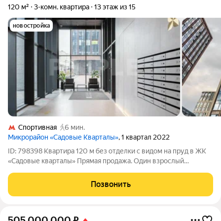
120 м²
3-комн. квартира
13 этаж из 15
новостройка
Спортивная
6 мин.
Микрорайон «Садовые Кварталы»
, 1 квартал 2022
ID: 798398 Квартира 120 м без отделки с видом на пруд в ЖК
«Садовые кварталы» Прямая продажа. Один взрослый
собственник Без обременений Полная стоимость в договоре
купли-продажи Быстрый выход на сделку Планировка и
Позвонить
особенности Квартира на 13
505 000 000
₽