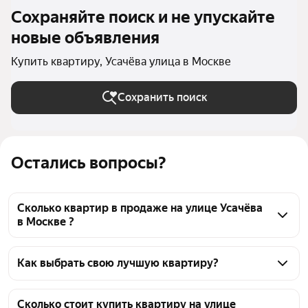
Сохраняйте поиск и не упускайте
новые объявления
Купить квартиру, Усачёва улица в Москве
Сохранить поиск
Остались вопросы?
Сколько квартир в продаже на улице Усачёва
в Москве ?
На Яндекс Недвижимости в продаже на улице 
Усачёва в Москве 30 квартир, из них 28 
Как выбрать свою лучшую квартиру?
объявлений от агентств, 2 объявления от 
Чтобы купить квартиру с панорамными окнами на 
застройщиков
улице Усачёва, воспользуйтесь тепловой картой 
Сколько стоит купить квартиру на улице