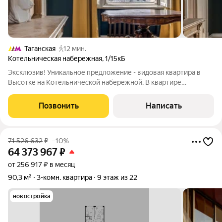
Таганская
12 мин.
Котельническая набережная
,
1/15кБ
Эксклюзив! Уникальное предложение - видовая квартира в
Высотке на Котельнической набережной. В квартире
проведены реставрационно-восстановительные работы.
Сохранены оригинальные паркет, окна, двери, лепнина, плитка.
Позвонить
Написать
В ближайшее время завершится
71 526 632
₽
–10%
64 373 967
₽
от 256 917 ₽ в месяц
90,3 м²
3-комн. квартира
9 этаж из 22
новостройка