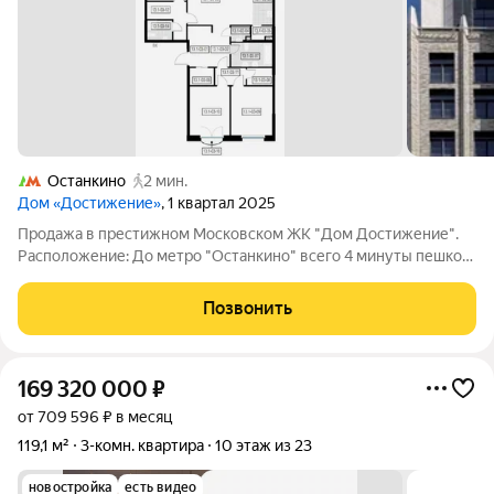
Останкино
2 мин.
Дом «Достижение»
, 1 квартал 2025
Продажа в престижном Московском ЖК "Дом Достижение".
Расположение: До метро "Останкино" всего 4 минуты пешком,
что делает передвижение по городу максимально удобным. В
пешей доступности находятся школы и детские сады. Рядом
Позвонить
также расположены
169 320 000
₽
от 709 596 ₽ в месяц
119,1 м²
3-комн. квартира
10 этаж из 23
новостройка
есть видео