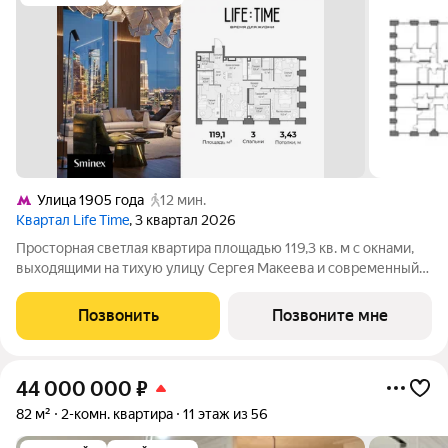
Улица 1905 года
12 мин.
Квартал Life Time
, 3 квартал 2026
Просторная светлая квартира площадью 119,3 кв. м с окнами,
выходящими на тихую улицу Сергея Макеева и современный
бизнес-центр Marr Plaza. Большое панорамное окно в с/у с
возможностью открывания настежь улучшает видовые
Позвонить
Позвоните мне
характеристики. Продуманная
44 000 000
₽
82 м²
2-комн. квартира
11 этаж из 56