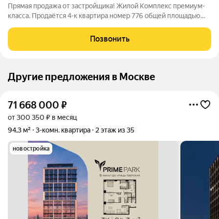
Прямая продажа от застройщика! Жилой Комплекс премиум-
класса. Продаётся 4-к квартира номер 776 общей площадью
100.1 кв.м. на 27-м этаже 38 этажного здания. Предчистовая
отделка. - Мастер-зона с санузлом и гардеробной. Всё для
Позвонить
вашего комфорта и
Другие предложения в Москве
71 668 000
₽
от 300 350 ₽ в месяц
94,3 м²
3-комн. квартира
2 этаж из 35
новостройка