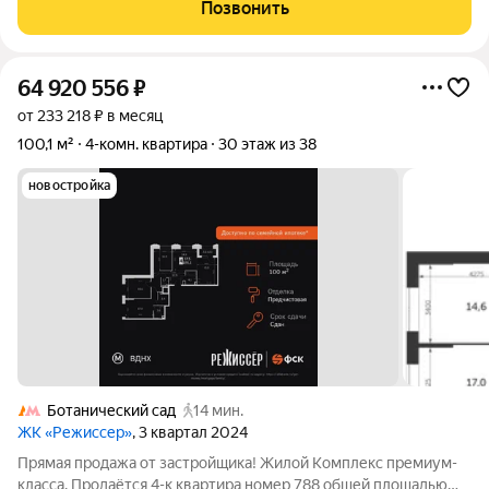
Просторная спальня, в которой можно разместить большую
Позвонить
кровать. - Угловая
64 920 556
₽
от 233 218 ₽ в месяц
100,1 м²
4-комн. квартира
30 этаж из 38
новостройка
Ботанический сад
14 мин.
ЖК «Режиссер»
, 3 квартал 2024
Прямая продажа от застройщика! Жилой Комплекс премиум-
класса. Продаётся 4-к квартира номер 788 общей площадью