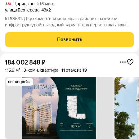
Царицыно
16 мин.
улица Бехтерева
,
43к2
Id 63631. Двухкомнатная квартира в районе с развитой
инфраструктурой: выгодный вариант для первого шага или
инвестиции. Тихо, уютно, спокойной - главное что вам нужно. В
этой квартире годами царило тепло и уют. Расположение одно
Позвонить
из ключевых
184 002 848
₽
115,9 м²
3-комн. квартира
11 этаж из 19
новостройка