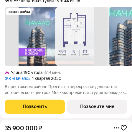
35,9 м²
квартира-студия
5 этаж из 48
новостройка
Улица 1905 года
14 мин.
ЖК «Начало»
, 1 квартал 2030
В престижном районе Пресня, на перекрестке делового и
исторического центров Москвы, продается студия площадью
35.90 кв. м без отделки. Квартира находится на 5 этаже 48-
этажного дома, в новом элитном жилом комплексе «Начало»
Позвонить
Позвоните мне
от девелопера «Донстрой».
35 900 000
₽