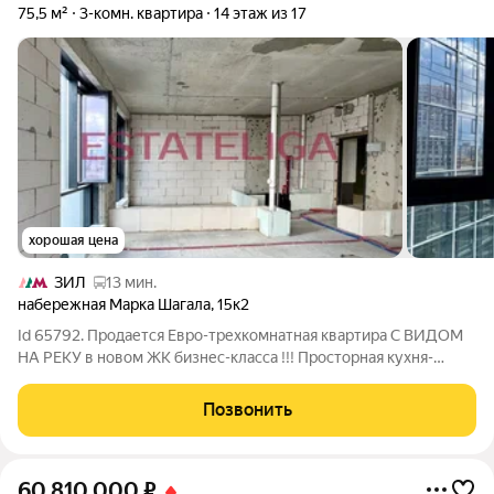
75,5 м²
3-комн. квартира
14 этаж из 17
хорошая цена
ЗИЛ
13 мин.
набережная Марка Шагала
,
15к2
Id 65792. Продается Евро-трехкомнатная квартира С ВИДОМ
НА РЕКУ в новом ЖК бизнес-класса !!! Просторная кухня-
гостиная, 2 спальни, 2 санузла, гардероб. В одном из самых
лучших жилых комплексов Москвы. 2 корпус. Квартира без
Позвонить
отделки для любых
60 810 000
₽