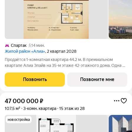
Спартак
14 мин.
Жилой район «Алиа»
, 2 квартал 2028
Продаётся 1-комнатная квартира 44.2 м. В премиальном
квартале Алиа Элайв на 35-м этаже 42-этажного дома. Одна из
самых ярких и впечатляющих частей жилого района Алиа
премиальный квартал Алиа Элайв. Это две башни LIGHTHOUSE
Позвонить
Позвоните мне
от бюро APEX на первой
47 000 000
₽
107,5 м²
3-комн. квартира
15 этаж из 28
новостройка