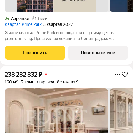
Аэропорт
13 мин.
Квартал Prime Park
, 3 квартал 2027
Жилой квартал Prime Park воплощает все преимущества
premium-living. Престижная локация на Ленинградском
проспекте, 37: - 5 мин. от Тверской улицы, Патриарших прудов
и Белой площади, - 20 мин. до аэропорта «Шереметьево» или
Позвонить
Позвоните мне
«Москва-Сити», - 4 парка
238 282 832
₽
160 м²
5-комн. квартира
8 этаж из 9