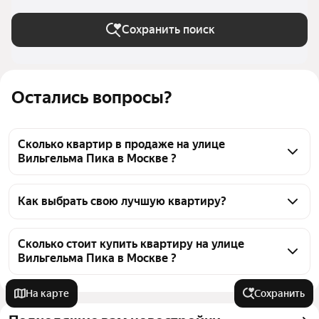
Сохранить поиск
Остались вопросы?
Сколько квартир в продаже на улице
Вильгельма Пика в Москве ?
На Яндекс Недвижимости в продаже на улице 
Вильгельма Пика в Москве 5 квартир 5 объявлений 
Как выбрать свою лучшую квартиру?
от застройщиков
Чтобы купить квартиру в новостройке на улице 
Вильгельма Пика, воспользуйтесь тепловой картой 
Сколько стоит купить квартиру на улице
Вильгельма Пика в Москве ?
для оценки инфраструктуры и транспортной 
доступности в выбранном районе на улице 
Цена за квадратный метр
601 510 — 709 891 ₽
На карте
Сохранить
Вильгельма Пика в Москве
Площадь
66 — 136 м²
Для легкого выбора подходящей квартиры в 