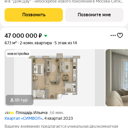
м в "Дом Дау" - небоскребе нового поколения в Москва-Сити.
Уникaльный проект «Дом Дaу» эксклюзивный жилой
нeбocкpeб, рacпoложeнный в самoм сердце делoвoй столицы
Позвонить
Позвоните мне
Pоccии. Это больше, чeм
47 000 000
₽
67,1 м²
2-комн. квартира
5 этаж из 14
новостройка
3D-тур
Площадь Ильича
6 мин.
Квартал «СИМВОЛ»
, 4 квартал 2023
Вашему вниманию предлагается уникальная двухкомнатная