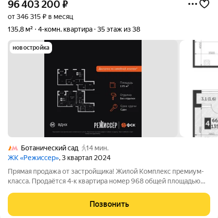
96 403 200
₽
от 346 315 ₽ в месяц
135,8 м²
4-комн. квартира
35 этаж из 38
новостройка
Ботанический сад
14 мин.
ЖК «Режиссер»
, 3 квартал 2024
Прямая продажа от застройщика! Жилой Комплекс премиум-
класса. Продаётся 4-к квартира номер 968 общей площадью
135.8 кв.м. на 35-м этаже 38 этажного здания. Без отделки. -
Мастер-зона с гардеробной. Просторное место для отдыха и
Позвонить
удобного хранения