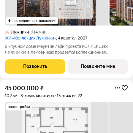
последнее предложение
Лужники
14 мин.
ЖК «Коллекция Лужники»
, 4 квартал 2027
В клубном доме Маунтин лайн проекта КОЛЛЕКЦИЯ
ЛУЖНИКИ в Хамовниках продаётся коллекционная
премиальная квартира с 2 спальнями площадью 66,2 м2 c
отделкой вайт-бокс на 13 этаже. Коллекция двенадцати
Позвонить
Позвоните мне
клубных домов в частном парке на берегу Москва-реки
45 000 000
₽
102 м²
3-комн. квартира
15 этаж из 22
новостройка