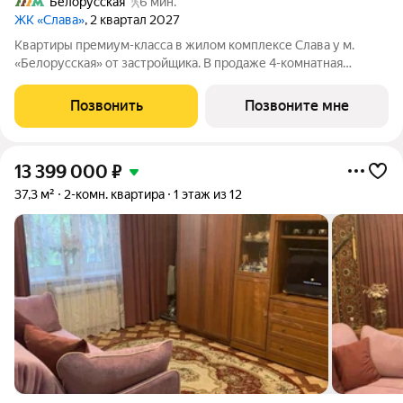
Белорусская
6 мин.
ЖК «Слава»
, 2 квартал 2027
Квартиры премиум-класса в жилом комплексе Слава у м.
«Белорусская» от застройщика. В продаже 4-комнатная
квартира площадью 127.30 м на 30-м этаже 34 этажного дома.
Новый современный жилой комплекс премиум-класса Слава
Позвонить
Позвоните мне
расположен в той части центра,
13 399 000
₽
37,3 м²
2-комн. квартира
1 этаж из 12