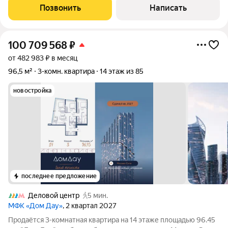
этаже в корпусе 1.1. Высота потолков 3,2 метра. Планировка:
Позвонить
Написать
кухня-гостиная,
100 709 568
₽
от 482 983 ₽ в месяц
96,5 м²
3-комн. квартира
14 этаж из 85
новостройка
последнее предложение
Деловой центр
5 мин.
МФК «Дом Дау»
, 2 квартал 2027
Прoдаётся 3-кoмнaтнaя квартира на 14 этаже площадью 96.45