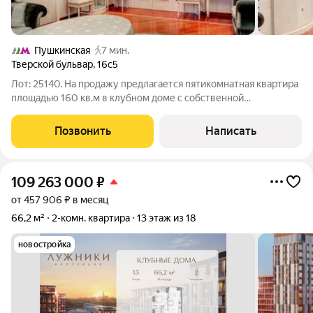
Пушкинская
7 мин.
Тверской бульвар
,
16с5
Лот: 25140. На продажу предлагается пятикомнатная квартира
площадью 160 кв.м в клубном доме с собственной
инфраструктурой в самом центре Москвы. Функциональная
планировка представляет собой просторную гостиную, кухню,
Позвонить
Написать
три спальни, рабочий кабинет,
109 263 000
₽
от 457 906 ₽ в месяц
66,2 м²
2-комн. квартира
13 этаж из 18
новостройка