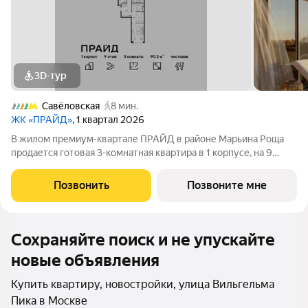
3D-тур
Савёловская
8 мин.
ЖК «ПРАЙД»
, 1 квартал 2026
В жилом премиум-квартале ПРАЙД в районе Марьина Роща
продается готовая 3-комнатная квартира в 1 корпусе, на 9
этаже, в секции 7 площадью 90.3 м напрямую от застройщика
PIONEER. Ключи в 2026 году. Площадь комнат: кухня-
Позвонить
Позвоните мне
гостинная 22,6 м спальни
Сохраняйте поиск и не упускайте
новые объявления
Купить квартиру, новостройки, улица Вильгельма
Пика в Москве