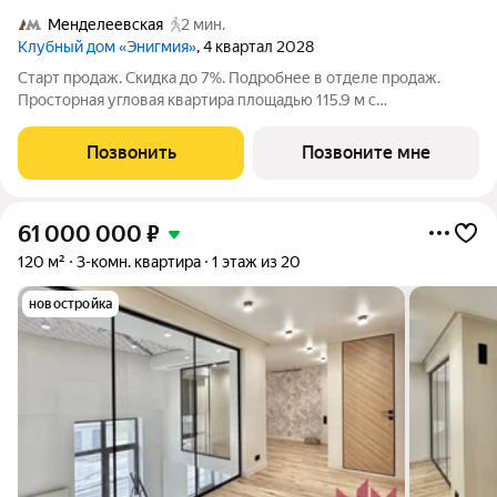
Менделеевская
2 мин.
Клубный дом «Энигмия»
, 4 квартал 2028
Старт продаж. Скидка до 7%. Подробнее в отделе продаж.
Просторная угловая квартира площадью 115.9 м с
панорамными видами на Садовое кольцо, Новослободскую ул.
и во двор. Продуманная планировка с мастер-спальней и
Позвонить
Позвоните мне
гардеробной с окном. ЭНИГМИЯ
61 000 000
₽
120 м²
3-комн. квартира
1 этаж из 20
новостройка