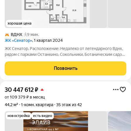
хорошая цена
ВДНХ
9 мин.
ЖК «Сенатор»
, 1 квартал 2024
ЖК Сенатор. Расположение: Недалеко от легендарного Вднх,
рядом с парками Останкино, Сокольники, Ботаническим садом.
Транспортная доступность: до метро Алексеевская 700 м, до
метро Вднх 850 м, до центра 10 минут на автомобиле.
Позвонить
Удобный прямой выезд на
30 447 612
₽
от 109 379 ₽ в месяц
44,2 м²
1-комн. квартира
35 этаж из 42
новостройка
есть видео