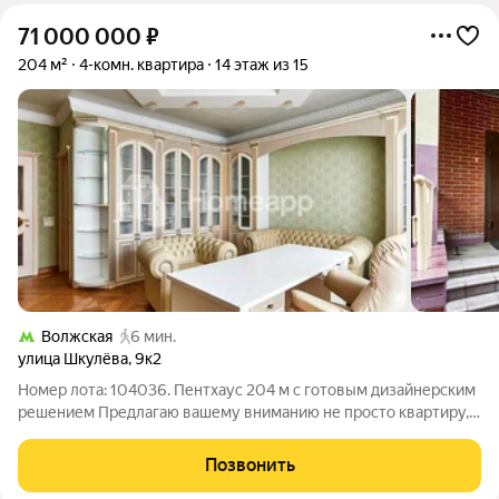
71 000 000
₽
204 м²
4-комн. квартира
14 этаж из 15
Волжская
6 мин.
улица Шкулёва
,
9к2
Номер лота: 104036. Пентхаус 204 м с готовым дизайнерским
решением Предлагаю вашему вниманию не просто квартиру, а
приватный двухуровневый пентхаус, где статус и комфорт
подчеркнуты каждой деталью. Это готовое решение для тех,
Позвонить
кто не приемлет