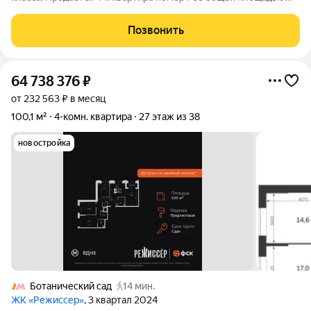
100.1 кв.м. на 30-м этаже 38 этажного здания. Предчистовая
отделка. - Мастер-зона с санузлом и гардеробной. Всё для
Позвонить
вашего комфорта и
64 738 376
₽
от 232 563 ₽ в месяц
100,1 м²
4-комн. квартира
27 этаж из 38
новостройка
Ботанический сад
14 мин.
ЖК «Режиссер»
, 3 квартал 2024