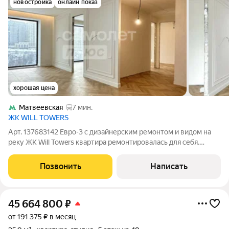
новостройка
онлайн показ
хорошая цена
Матвеевская
7 мин.
ЖК WILL TOWERS
Арт. 137683142 Евро-3 с дизайнерским ремонтом и видом на
реку ЖК Will Towers квартира ремонтировалась для себя,
имеется полный пакет дизайн проекта! продается в связи с
покупкой большей площади! Межкомнатные двери и
Позвонить
Написать
светильники возможно подобрать
45 664 800
₽
от 191 375 ₽ в месяц