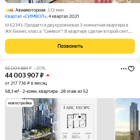
Авиамоторная
12 мин.
Квартал «СИМВОЛ»
, 4 квартал 2021
Id 62343. Продается двухуровневая 3-комнатная квартира в
ЖК бизнес класса "Символ"! В квартире сделан второй свет,
так же второй уровень будет делаться в комнатах. Материалы
уже закуплены, полное окончание ремонтных работ
Позвонить
планируется через 2-3
55 004 884
₽
–20%
44 003 907
₽
от 217 736 ₽ в месяц
58,3 м²
2-комн. квартира
28 этаж из 52
новостройка