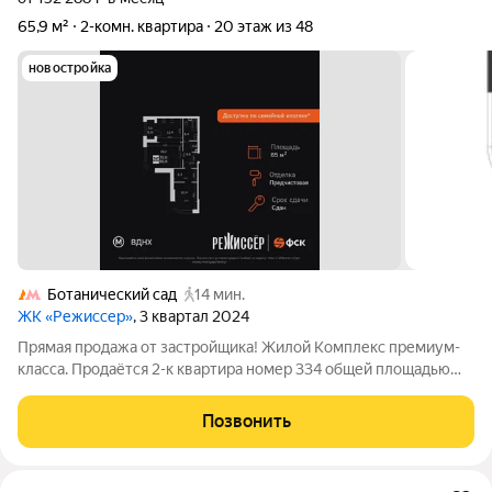
65,9 м²
2-комн. квартира
20 этаж из 48
новостройка
Ботанический сад
14 мин.
ЖК «Режиссер»
, 3 квартал 2024
Прямая продажа от застройщика! Жилой Комплекс премиум-
класса. Продаётся 2-к квартира номер 334 общей площадью
65.9 кв.м. на 20-м этаже 48 этажного здания. Предчистовая
отделка. - Мастер-зона с гардеробной. Просторное место для
Позвонить
отдыха и удобного