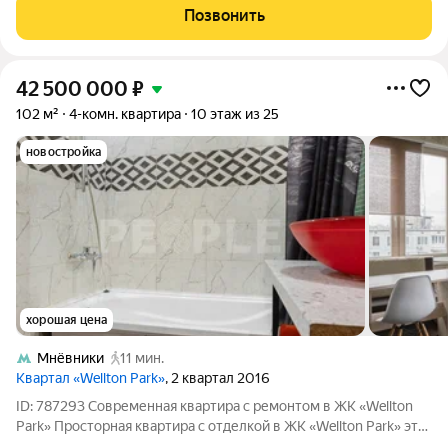
дизайнерским ремонтом. Полностью готова к проживанию:
Позвонить
качественные отделочные материалы,
42 500 000
₽
102 м²
4-комн. квартира
10 этаж из 25
новостройка
хорошая цена
Мнёвники
11 мин.
Квартал «Wellton Park»
, 2 квартал 2016
ID: 787293 Современная квартира с ремонтом в ЖК «Wellton
Park» Просторная квартира с отделкой в ЖК «Wellton Park» это
идеальный выбор для тех, кто ценит комфорт, безопасность и