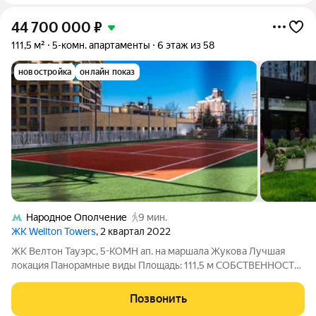
44 700 000
₽
111,5 м²
5-комн. апартаменты
6 этаж из 58
новостройка
онлайн показ
Народное Ополчение
9 мин.
ЖК Wellton Towers
, 2 квартал 2022
ЖК Велтон Тауэрс, 5-КОМН ап. на маршала Жукова Лучшая
локация Панорамные виды Площадь: 111,5 м СОБСТВЕННОСТЬ
оформлена КЛЮЧИ получены Продажа по ДКП Возможна
ИПОТЕКА
Позвонить