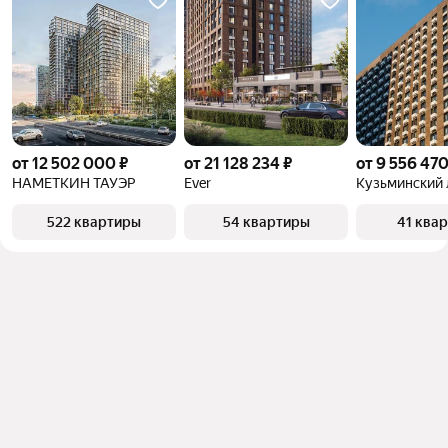
от 12 502 000 ₽
от 21 128 234 ₽
от 9 556 470
НАМЕТКИН ТАУЭР
Ever
Кузьминский 
522 квартиры
54 квартиры
41 ква