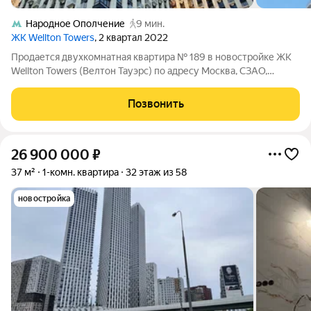
Народное Ополчение
9 мин.
ЖК Wellton Towers
, 2 квартал 2022
Продается двухкомнатная квартира № 189 в новостройке ЖК
Wellton Towers (Велтон Тауэрс) по адресу Москва, СЗАО,
Хорошево-Мневники, ул. Народного Ополчения, 16к3. Общая
площадь квартиры 70.30 кв. м., этаж 23 из 53, секция 1. Тип
Позвонить
проекта, по которому
26 900 000
₽
37 м²
1-комн. квартира
32 этаж из 58
новостройка