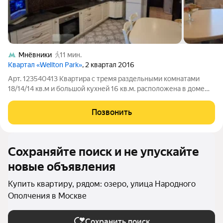
Мнёвники
11 мин.
Квартал «Wellton Park»
, 2 квартал 2016
Арт. 123540413 Квартира с тремя раздельными комнатами
18/14/14 кв.м и большой кухней 16 кв.м. расположена в доме
бизнес-класса ЖК Wellton Park с закрытой огороженной и
охраняемой территорией. Квартира видовая! Три окна
Позвонить
квартиры выходят в тихий
Сохраняйте поиск и не упускайте
новые объявления
Купить квартиру, рядом: озеро, улица Народного
Ополчения в Москве
Сохранить поиск