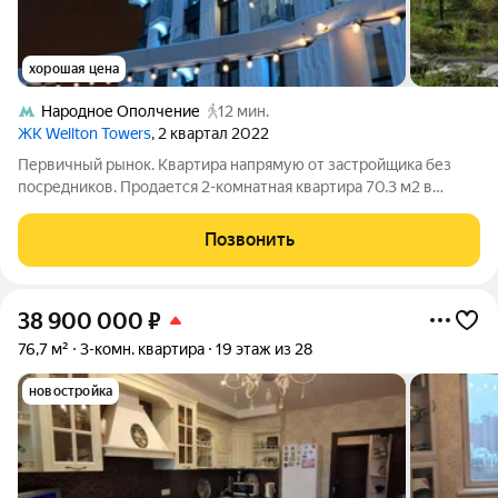
хорошая цена
Народное Ополчение
12 мин.
ЖК Wellton Towers
, 2 квартал 2022
Первичный рынок. Квартира напрямую от застройщика без
посредников. Продается 2-комнатная квартира 70.3 м2 в
современном небоскрёбе бизнес-класса Wellton Towers одном
из самых узнаваемых жилых комплексов северо-запада
Позвонить
Москвы. Проект входит в состав
38 900 000
₽
76,7 м²
3-комн. квартира
19 этаж из 28
новостройка