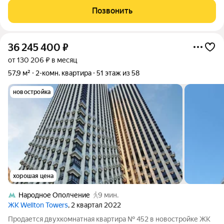
Москву. Выполнена дизайнерская отделка по авторскому
Позвонить
проекту, использованы только
36 245 400
₽
от 130 206 ₽ в месяц
57,9 м²
2-комн. квартира
51 этаж из 58
новостройка
хорошая цена
Народное Ополчение
9 мин.
ЖК Wellton Towers
, 2 квартал 2022
Продается двухкомнатная квартира № 452 в новостройке ЖК