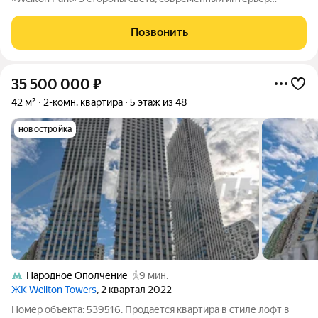
Светлая и уютная 4-комнатная квартира с отделкой и
меблировкой. Панорамные окна и продуманная планировка
Позвонить
делают эту квартиру идеальным
35 500 000
₽
42 м²
2-комн. квартира
5 этаж из 48
новостройка
Народное Ополчение
9 мин.
ЖК Wellton Towers
, 2 квартал 2022
Номер объекта: 539516. Продается квартира в стиле лофт в