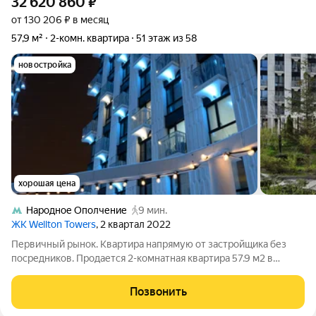
32 620 860
₽
от 130 206 ₽ в месяц
57,9 м²
2-комн. квартира
51 этаж из 58
новостройка
хорошая цена
Народное Ополчение
9 мин.
ЖК Wellton Towers
, 2 квартал 2022
Первичный рынок. Квартира напрямую от застройщика без
посредников. Продается 2-комнатная квартира 57.9 м2 в
современном небоскрёбе бизнес-класса Wellton Towers одном
из самых узнаваемых жилых комплексов северо-запада
Позвонить
Москвы. Проект входит в состав