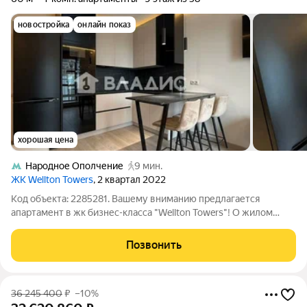
новостройка
онлайн показ
хорошая цена
Народное Ополчение
9 мин.
ЖК Wellton Towers
, 2 квартал 2022
Код объекта: 2285281. Вашему вниманию предлагается
апартамент в жк бизнес-класса "Wellton Towers"! О жилом
комплексе ЖК «Wellton Towers (Веллтон Тауэрс)»
Расположение, транспортная доступность Комплекс
Позвонить
небоскребов Wellton Towers расположен на
36 245 400
₽
–10%