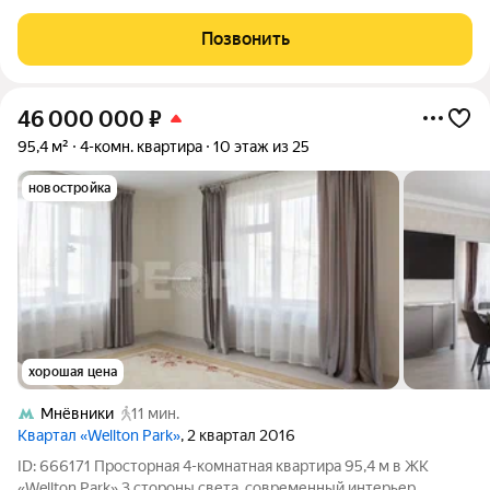
комфортной жизни семьи в современном монолитном доме, в
охраняемом ЖК "Welton Park" Велтон Парк. Городской
Позвонить
комфорт и функциональная
46 000 000
₽
95,4 м²
4-комн. квартира
10 этаж из 25
новостройка
хорошая цена
Мнёвники
11 мин.
Квартал «Wellton Park»
, 2 квартал 2016
ID: 666171 Просторная 4-комнатная квартира 95,4 м в ЖК
«Wellton Park» 3 стороны света, современный интерьер