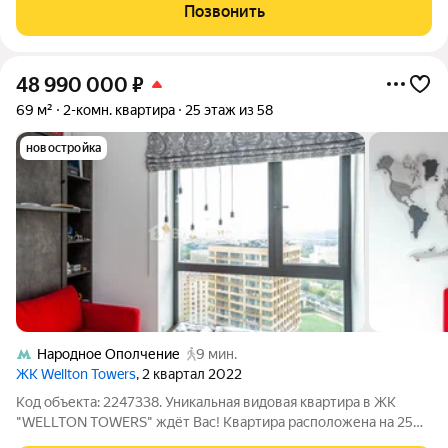
апартамента 95.60 кв. м., этаж 9 из 21, секция 1. Тип проекта, по
Позвонить
которому
48 990 000
₽
69 м²
2-комн. квартира
25 этаж из 58
новостройка
Народное Ополчение
9 мин.
ЖК Wellton Towers
, 2 квартал 2022
Код объекта: 2247338. Уникальная видовая квартира в ЖК
"WELLTON TOWERS" ждёт Вас! Квартира расположена на 25м
этаже, из панорамных окон открываются шикарные виды на