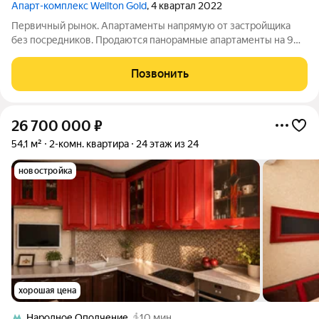
Апарт-комплекс Wellton Gold
, 4 квартал 2022
Первичный рынок. Апартаменты напрямую от застройщика
без посредников. Продаются панорамные апартаменты на 9
этаже в премиальной башне Wellton Gold. 3-комнатные
апартаменты полностью готовы к заселению - продаются уже
Позвонить
с отделкой и мебелью.
26 700 000
₽
54,1 м²
2-комн. квартира
24 этаж из 24
новостройка
хорошая цена
Народное Ополчение
10 мин.