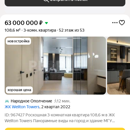
63 000 000
₽
108,6 м²
3-комн. квартира
52 этаж из 53
новостройка
хорошая цена
Народное Ополчение
12 мин.
ЖК Wellton Towers
, 2 квартал 2022
ID: 967427 Роскошная 3-комнатная квартира 108,6 м в ЖК
Wellton Towers Панорамные виды на город и здание МГУ
Продаётся просторная видовая квартира с новым