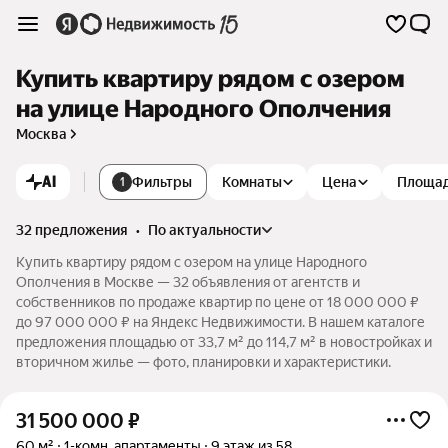
Купить квартиру рядом с озером
на улице Народного Ополчения
Москва
AI
Фильтры
Комнаты
Цена
Площа
1
32 предложения
•
по актуальности
Купить квартиру рядом с озером на улице Народного
Ополчения в Москве — 32 объявления от агентств и
собственников по продаже квартир по цене от 18 000 000 ₽
до 97 000 000 ₽ на Яндекс Недвижимости. В нашем каталоге
предложения площадью от 33,7 м² до 114,7 м² в новостройках и
вторичном жилье — фото, планировки и характеристики.
31 500 000
₽
60 м²
1-комн. апартаменты
9 этаж из 58