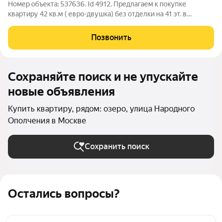
Номер объекта: 537636. Id 4912. Предлагаем к покупке
квартиру 42 кв.м ( евро-двушка) без отделки на 41 эт. в
лучшем корпусе ЖК Welton Towers (к.1) с потрясающими
видовыми характеристиками. 1 взрослый собственник (
Позвонить
покупалась у застройщика), полная
Сохраняйте поиск и не упускайте
новые объявления
Купить квартиру, рядом: озеро, улица Народного
Ополчения в Москве
Сохранить поиск
Остались вопросы?