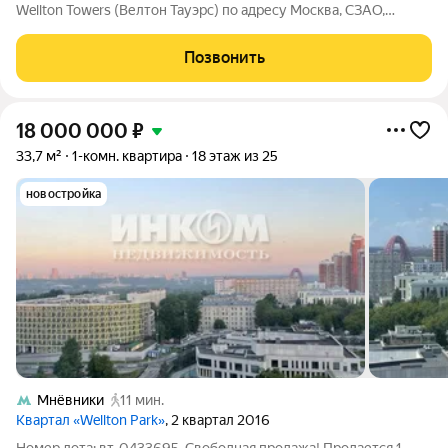
Wellton Towers (Велтон Тауэрс) по адресу Москва, СЗАО,
Хорошево-Мневники, ул. Народного Ополчения, 16к2. Общая
площадь квартиры 57.90 кв. м., этаж 51 из 58, секция 1. Тип
Позвонить
проекта, по которому
18 000 000
₽
33,7 м²
1-комн. квартира
18 этаж из 25
новостройка
Мнёвники
11 мин.
Квартал «Wellton Park»
, 2 квартал 2016