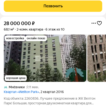
продуманную инфраструктуру. Площадь: 102 м Этаж: 10
Позвонить
Высота потолков:
28 000 000
₽
68,1 м²
2-комн. квартира
6 этаж из 10
новостройка
онлайн показ
хорошая цена
Мнёвники
11 мин.
Квартал «Wellton Park»
, 2 квартал 2016
Код объекта: 2260836. Лучшее предложение в ЖК Велтон
Парк! Большая, просторная двухкомнатная квартира для