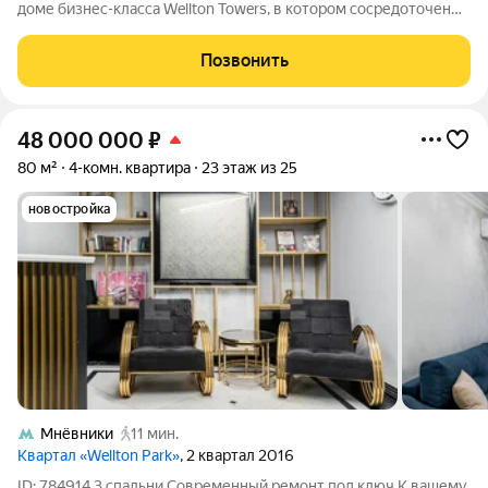
доме бизнес-класса Wellton Towers, в котором сосредоточены
все последние достижения инженерной и архитектурной
мысли. Интерьеры дома придуманы современным британским
Позвонить
дизайнером Константиной
48 000 000
₽
80 м²
4-комн. квартира
23 этаж из 25
новостройка
Мнёвники
11 мин.
Квартал «Wellton Park»
, 2 квартал 2016
ID: 784914 3 спальни Современный ремонт под ключ К вашему