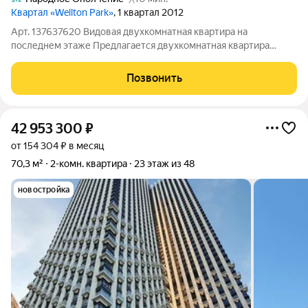
Квартал «Wellton Park»
, 1 квартал 2012
Арт. 137637620 Видовая двухкомнатная квартира на
последнем этаже Предлагается двухкомнатная квартира
площадью 54,1 м в современном доме. Главное преимущество
последний этаж с открытым видом на город. Отсутствие
Позвонить
соседей сверху обеспечивает
42 953 300
₽
от 154 304 ₽ в месяц
70,3 м²
2-комн. квартира
23 этаж из 48
новостройка