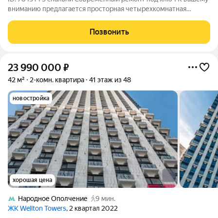
вниманию предлагается просторная четырехкомнатная
квартира в стильном ЖК Wellton Park, общей площадью 80
кв.м. Это идеальное место для тех, кто ценит комфорт и
Позвонить
практичность в центре Москвы.
23 990 000
₽
42 м²
2-комн. квартира
41 этаж из 48
новостройка
хорошая цена
Народное Ополчение
9 мин.
ЖК Wellton Towers
, 2 квартал 2022