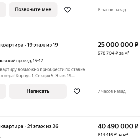
 город ощущается иначе. Здесь история и
, а задают фон для спокойной,
Позвоните мне
6 часов назад
25 000 000
₽
я квартира · 19 этаж из 19
578 704 ₽ за м²
мовский проезд
,
15-17
квартиру возможно приобрести по ставке
тнера! Корпус 1, Секция 5, Этаж 19.
етесь утром, берете чашку кофе и
ю Москву с высоты птичьего полета.
Написать
7 часов назад
40 490 000
₽
я квартира · 21 этаж из 26
614 416 ₽ за м²
.