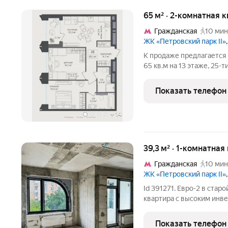
65 м² · 2-комнатная 
Гражданская
10 мин
ЖК «Петровский парк II»
К продаже предлагается
65 кв.м на 13 этаже, 25-
потолков - 3,4 м, распо
парк II» (.САО, район Са
Показать телефон
+
14
39,3 м² · 1-комнатная
Гражданская
10 мин
ЖК «Петровский парк II»
Id 391271. Евро-2 в ста
квартира с высоким инвести
Савеловская, Динамо и Петровский пар
Быстрый выезд на ТТК и 
Показать телефон