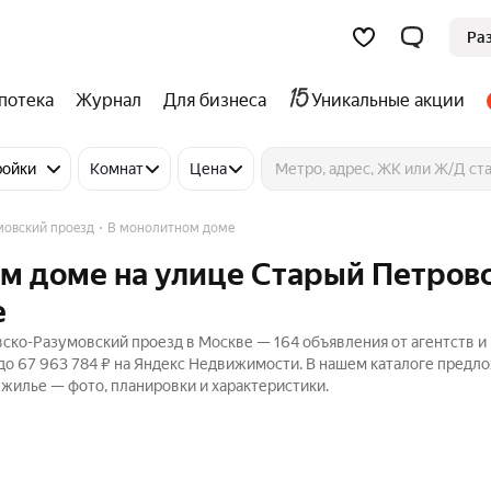
Ра
потека
Журнал
Для бизнеса
Уникальные акции
ройки
Комнат
Цена
мовский проезд
В монолитном доме
м доме на улице Старый Петров
е
ско-Разумовский проезд в Москве — 164 объявления от агентств и
 до 67 963 784 ₽ на Яндекс Недвижимости. В нашем каталоге предл
 жилье — фото, планировки и характеристики.