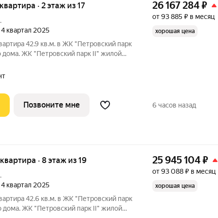
26 167 284
₽
 квартира · 2 этаж из 17
от 93 885 ₽ в месяц
.
, 4 квартал 2025
хорошая цена
вартира 42.9 кв.м. в ЖК "Петровский парк
дома. ЖК "Петровский парк II" жилой
районе, где город ощущается иначе.
 Москвы не давят, а задают фон для
нт
Позвоните мне
6 часов назад
25 945 104
₽
 квартира · 8 этаж из 19
от 93 088 ₽ в месяц
.
, 4 квартал 2025
хорошая цена
вартира 42.6 кв.м. в ЖК "Петровский парк
дома. ЖК "Петровский парк II" жилой