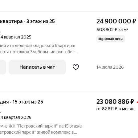
24 900 000
₽
 квартира · 3 этаж из 25
608 802 ₽ за м²
.
, 4 квартал 2025
хорошая цена
ей и отдельной кладовкой Квартира:
ысота потолков 3м, большие окна, без
ки. В стоимость входит шестиметровая
енты: - куплена по ДДУ не в кредит -
Написать в чат
14 июля 2026
23 080 886
₽
удия · 15 этаж из 25
от 82 811 ₽ в месяц
.
, 4 квартал 2025
.м. в ЖК "Петровский парк II" на 15 этаже
парк II" жилой комплекс в