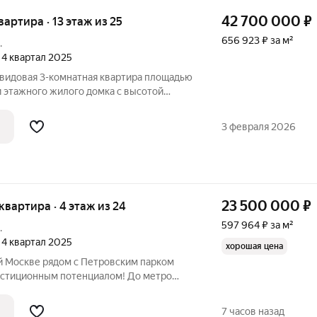
42 700 000
₽
квартира · 13 этаж из 25
656 923 ₽ за м²
.
, 4 квартал 2025
 видовая 3-комнатная квартира площадью
ти этажного жилого домка с высотой
ложенная в ЖК Бизнес-класса «Петровский
веловский) . Собственник: юр. лицо. ЖК
3 февраля 2026
23 500 000
₽
 квартира · 4 этаж из 24
597 964 ₽ за м²
.
, 4 квартал 2025
хорошая цена
рой Москве рядом с Петровским парком
ционным потенциалом! До метро
к всего несколько минут.
удобная транспортная доступность.
7 часов назад