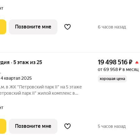
районе, где город ощущается иначе.
 Москвы не давят, а задают фон для
нт
Позвоните мне
6 часов назад
19 498 516
₽
удия · 5 этаж из 25
от 69 958 ₽ в месяц
.
, 4 квартал 2025
хорошая цена
.м. в ЖК "Петровский парк II" на 5 этаже
парк II" жилой комплекс в
 город ощущается иначе. Здесь история и
, а задают фон для спокойной, уверенной
нт
Позвоните мне
5 часов назад