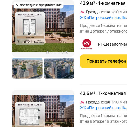
42,9 м² · 1-комнатная
последнее предложение
Гражданская
10 мин
ЖК «Петровский парк II»
Продаётся 1-комнатная к
II" на 2 этаже 17 этажного 
комплекс в Савёловском 
Здесь история и масштаб
РГ-Девелопме
+
13
Показать телефон
42,6 м² · 1-комнатная
Гражданская
10 мин
ЖК «Петровский парк II»
Продаётся 1-комнатная к
II" на 8 этаже 19 этажного 