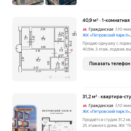
40,9 м² · 1-комнатная
Гражданская
10 мин
ЖК «Петровский парк II»
Продаю однушку с лоджи
40.9м, 3 этаж, лоджия, в
несущих стен, без отдел
кладовка на этаже Докум
Показать телефон
один
+
8
31,2 м² · квартира-ст
Гражданская
10 мин
ЖК «Петровский парк II»
Продаётся студия 31.2 кв
25 этажного дома. ЖК "Петровский 