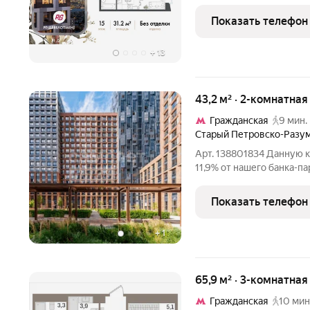
Савёловском районе, где
масштаб Москвы не давят
Показать телефон
+
13
43,2 м² · 2-комнатна
Гражданская
9 мин.
Старый Петровско-Разу
Арт. 138801834 Данную 
11,9% от нашего банка-пар
Представьте: вы просыпа
смотрите на историческу
Показать телефон
Всего в
+
1
65,9 м² · 3-комнатна
Гражданская
10 мин