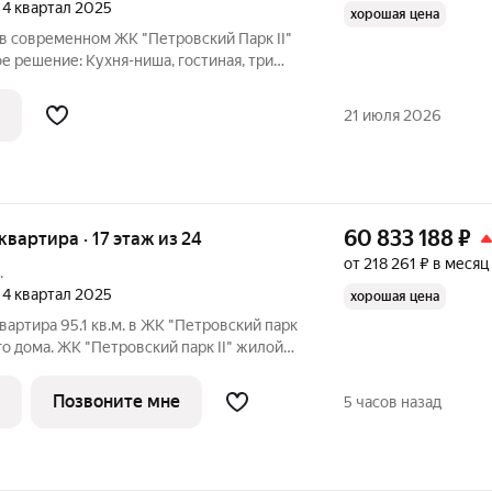
, 4 квартал 2025
хорошая цена
в современном ЖК "Петровский Парк II"
е решение: Кухня-ниша, гостиная, три
два санузла, гардеробная. Квартира
ете ее полностью обустроить под себя!
21 июля 2026
60 833 188
₽
 квартира · 17 этаж из 24
от 218 261 ₽ в месяц
.
, 4 квартал 2025
хорошая цена
вартира 95.1 кв.м. в ЖК "Петровский парк
 дома. ЖК "Петровский парк II" жилой
районе, где город ощущается иначе.
 Москвы не давят, а задают фон для
Позвоните мне
5 часов назад