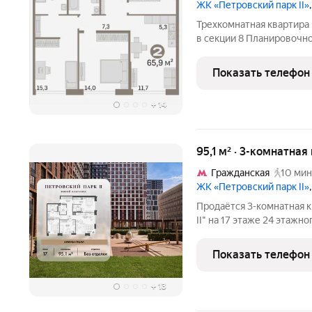
ЖК «Петровский парк II»
Трехкомнатная квартира 
в секции 8 Планировочно
изолированные спальни, 
требует ремонта, вы мож
Показать телефон
Видовая
+
14
95,1 м² · 3-комнатная
Гражданская
10 мин
ЖК «Петровский парк II»
Продаётся 3-комнатная к
II" на 17 этаже 24 этажного
комплекс в Савёловском 
Здесь история и масштаб
Показать телефон
+
13