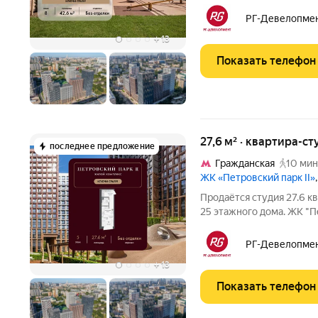
комплекс в Савёловском 
Здесь история и масштаб
РГ-Девелопме
+
13
Показать телефон
27,6 м² · квартира-ст
последнее предложение
Гражданская
10 мин
ЖК «Петровский парк II»
Продаётся студия 27.6 кв
25 этажного дома. ЖК "Петровский 
Савёловском районе, где
масштаб Москвы не давят
РГ-Девелопме
+
13
Показать телефон