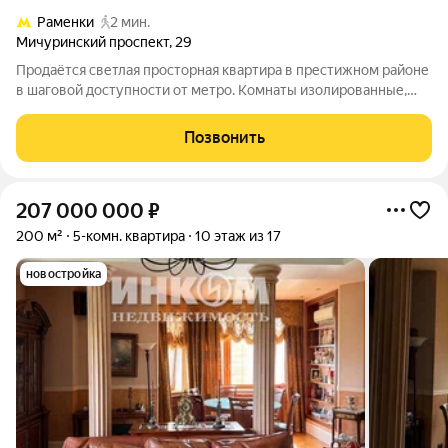
Раменки
2 мин.
Мичуринский проспект
,
29
Продаётся светлая просторная квартира в престижном районе
в шаговой доступности от метро. Комнаты изолированные,
большая кухня-гостиная-столовая, спальня, детская и кабинет.
Есть постирочная. Ремонт делали из дорогих качественных
Позвонить
материалов. Наличие
207 000 000
₽
200 м²
5-комн. квартира
10 этаж из 17
новостройка