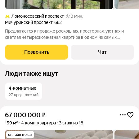
Ломоносовский проспект
13 мин.
Мичуринский проспект
,
6к2
Предлагается к продаже роскошная, просторная, уютная и
светлая четырехкомнатная квартира в одном из самых
экологически чистых, зеленых и престижных районов Москвы
ЗАО на ул. Мичуринский Проспект, дом 6, корпус 2. Квартира в
Позвонить
Чат
доме бизнес-класса,
Люди также ищут
4-комнатные
27 предложений
67 000 000
₽
159 м²
4-комн. квартира
3 этаж из 18
онлайн показ