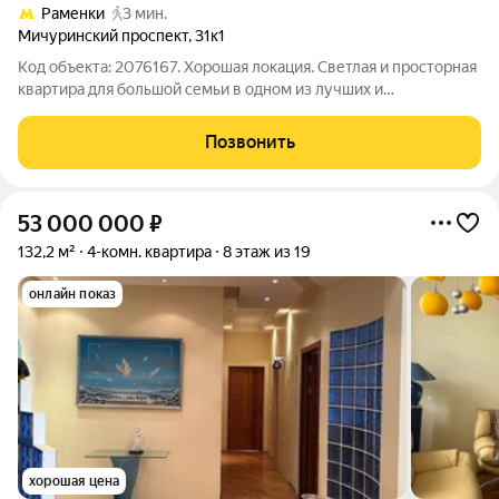
Раменки
3 мин.
Мичуринский проспект
,
31к1
Код объекта: 2076167. Хорошая локация. Светлая и просторная
квартира для большой семьи в одном из лучших и
экологически чистых районов Москвы. ТРИ минуты пешком от
метро. Всеми любимая серия домов - П44 Объект состоит из
Позвонить
двух двухкомнатных квартир с
53 000 000
₽
132,2 м²
4-комн. квартира
8 этаж из 19
онлайн показ
хорошая цена