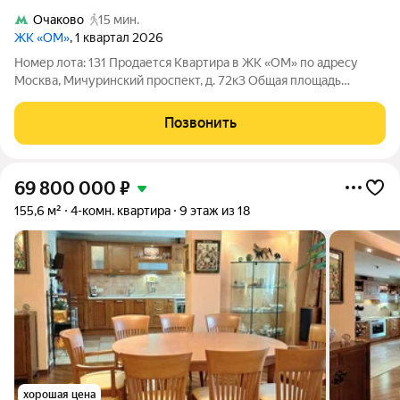
Очаково
15 мин.
ЖК «ОМ»
, 1 квартал 2026
Номер лота: 131 Продается Квартира в ЖК «ОМ» по адресу
Москва, Мичуринский проспект, д. 72к3 Общая площадь
квартиры 102,90 кв. м., этаж 20. Стоимость квартиры 51 899
350,45 р. «ОМ» единственный клубный дом на Юго-Западе
Позвонить
Москвы. Современный дом
69 800 000
₽
155,6 м²
4-комн. квартира
9 этаж из 18
хорошая цена