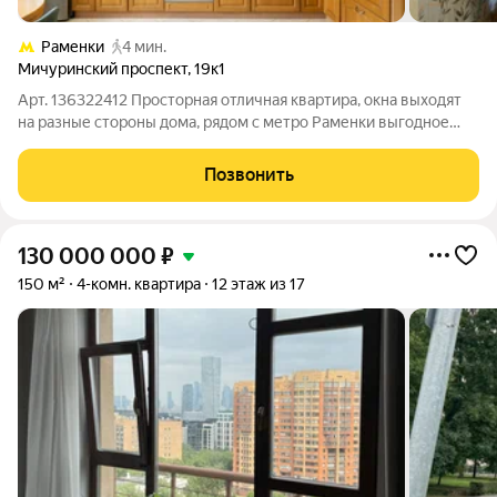
Раменки
4 мин.
Мичуринский проспект
,
19к1
Арт. 136322412 Просторная отличная квартира, окна выходят
на разные стороны дома, рядом с метро Раменки выгодное
предложение для семьи или инвестора. Прямая продажа, все
документы готовы, один взрослый собственник, полная
Позвонить
стоимость, без обременений
130 000 000
₽
150 м²
4-комн. квартира
12 этаж из 17