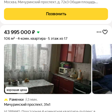
Москва, Мичуринский проспект, д. 72к3 Общая площадь
квартиры 102,90 кв. м., этаж 24. Стоимость квартиры 52 907
790,58 р. «ОМ» единственный клубный дом на Юго-Западе
Позвонить
Москвы. Современный дом
43 995 000
₽
106 м²
4-комн. квартира
5 этаж из 17
хорошая цена
Раменки
3 мин.
Мичуринский проспект
,
31к1
Id 388440. Просторная 4-комнатная квартира-дуплекс в