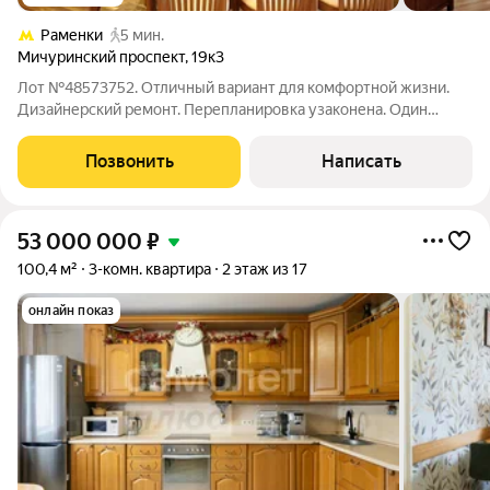
Раменки
5 мин.
Мичуринский проспект
,
19к3
Лот №48573752. Отличный вариант для комфортной жизни.
Дизайнерский ремонт. Перепланировка узаконена. Один
собственник, альтернатива подобрана. Система
видеонаблюдения с пунктом контроля мониторов (охрана).
Позвонить
Написать
Придомовой паркинг за шлагбаумом. Подземный
53 000 000
₽
100,4 м²
3-комн. квартира
2 этаж из 17
онлайн показ