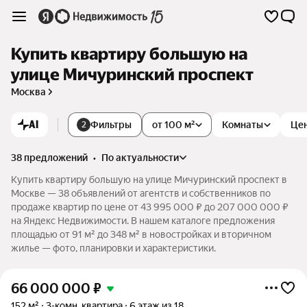
Купить квартиру большую на
улице Мичуринский проспект
Москва
AI
Фильтры
от 100 м²
Комнаты
Це
2
38 предложений
•
по актуальности
Купить квартиру большую на улице Мичуринский проспект в
Москве — 38 объявлений от агентств и собственников по
продаже квартир по цене от 43 995 000 ₽ до 207 000 000 ₽
на Яндекс Недвижимости. В нашем каталоге предложения
площадью от 91 м² до 348 м² в новостройках и вторичном
жилье — фото, планировки и характеристики.
66 000 000
₽
152 м²
3-комн. квартира
6 этаж из 18