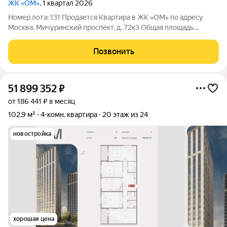
ЖК «ОМ»
, 1 квартал 2026
Номер лота: 131 Продается Квартира в ЖК «ОМ» по адресу
Москва, Мичуринский проспект, д. 72к3 Общая площадь
квартиры 102,90 кв. м., этаж 19. Стоимость квартиры 51 683
428,45 р. «ОМ» единственный клубный дом на Юго-Западе
Позвонить
Москвы. Современный дом
51 899 352
₽
от 186 441 ₽ в месяц
102,9 м²
4-комн. квартира
20 этаж из 24
новостройка
хорошая цена