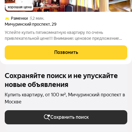
хорошая цена
Раменки
2 мин.
Мичуринский проспект
,
29
Успейте купить пятикомнатную квартиру по очень
привлекательной цене!!! Внимание: ценовое предложение
ограничено по времени! В квартире выполнен ремонт из
дорогих материалов. Прекрасная инфраструктура для жизни, в
Позвонить
шаговой доступности МЕТРО Раменки (2
Сохраняйте поиск и не упускайте
новые объявления
Купить квартиру, от 100 м², Мичуринский проспект в
Москве
Сохранить поиск