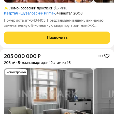
Ломоносовский проспект
6 мин.
Квартал «Шуваловский Prima»
, 4 квартал 2008
Номер лота: вт-0434403. Представляем вашему вниманию
замечательную 5-комнатную квартиру в элитном ЖК
Шуваловский. Общая площадь - 200 кв. м, квартира
расположена на 10-м этаже 17-этажного дома. Высокие
Позвонить
потолки - 3 метра - наполняют пространство
205 000 000
₽
203 м²
5-комн. квартира
12 этаж из 16
новостройка