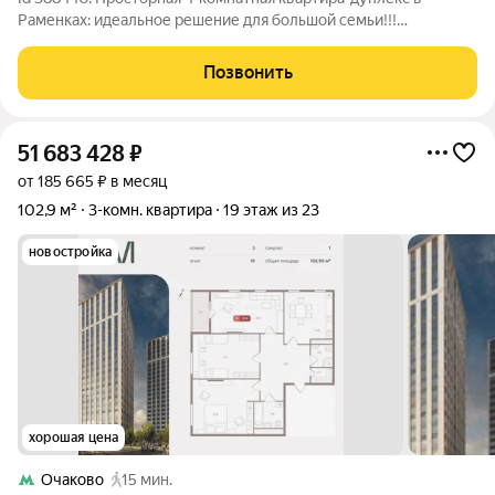
Раменках: идеальное решение для большой семьи!!!
Предлагаем уникальную возможность приобрести по-
настоящему семейное гнездо. Это не просто квартира, а два
Позвонить
полноценных жилых пространства,
51 683 428
₽
от 185 665 ₽ в месяц
102,9 м²
3-комн. квартира
19 этаж из 23
новостройка
хорошая цена
Очаково
15 мин.