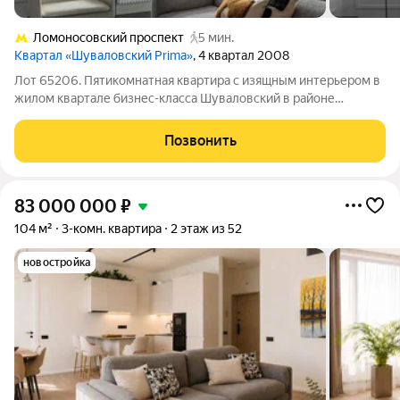
Ломоносовский проспект
5 мин.
Квартал «Шуваловский Prima»
, 4 квартал 2008
Лот 65206. Пятикомнатная квартира с изящным интерьером в
жилом квартале бизнес-класса Шуваловский в районе
Раменки. Комфортно спланированы 3 спальни, кабинет,
гостиная-столовая, кухня с лоджией. Отделка выполнена в
Позвонить
современной мягкой классике в
83 000 000
₽
104 м²
3-комн. квартира
2 этаж из 52
новостройка