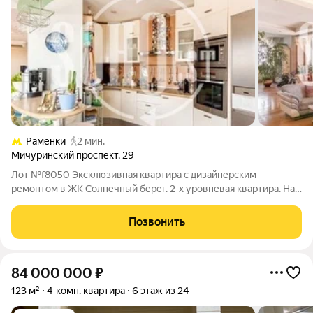
Раменки
2 мин.
Мичуринский проспект
,
29
Лот №f8050 Эксклюзивная квартира с дизайнерским
ремонтом в ЖК Солнечный берег. 2-х уровневая квартира. На
первом этаже огромная гостиная-столовая, совмещенная с
кухней с действующим камином, водопадом и зимним садом.
Позвонить
А так же кабинет и комната без
84 000 000
₽
123 м²
4-комн. квартира
6 этаж из 24