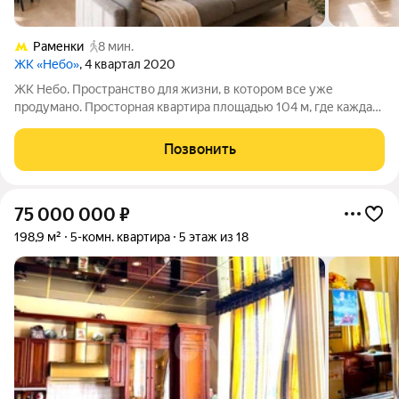
Раменки
8 мин.
ЖК «Небо»
, 4 квартал 2020
ЖК Небо. Пространство для жизни, в котором все уже
продумано. Просторная квартира площадью 104 м, где каждая
деталь создана для комфортной семейной жизни. Три
изолированные спальни, большая кухня-гостиная, два санузла
Позвонить
и две гардеробные - удобная
75 000 000
₽
198,9 м²
5-комн. квартира
5 этаж из 18