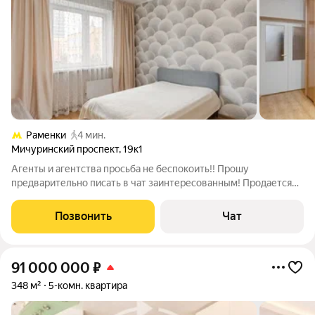
Раменки
4 мин.
Мичуринский проспект
,
19к1
Агенты и агентства просьба не беспокоить!! Прошу
предварительно писать в чат заинтересованным! Продается
большая и функциональная квартира в престижном районе!
Квартира с отличной планировкой, можно превратить в 5
Позвонить
Чат
комнатную. Комнаты просторные и
91 000 000
₽
348 м²
5-комн. квартира