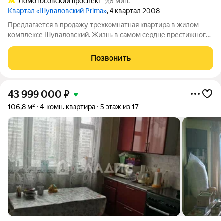
Ломоносовский проспект
6 мин.
Квартал «Шуваловский Prima»
, 4 квартал 2008
Предлагается в продажу трехкомнатная квартира в жилом
комплексе Шуваловский. Жизнь в самом сердце престижного
запада Москвы, где городской ритм сочетается с атмосферой
уюта и зеленью. Раменки - одно из самых экологически чистых
Позвонить
и статусных округов
43 999 000
₽
106,8 м²
4-комн. квартира
5 этаж из 17