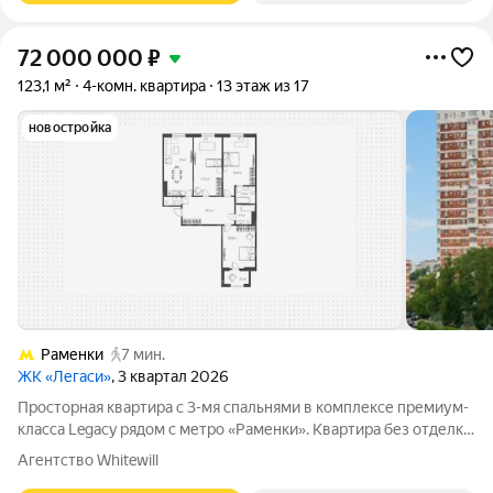
72 000 000
₽
123,1 м²
4-комн. квартира
13 этаж из 17
новостройка
Раменки
7 мин.
ЖК «Легаси»
, 3 квартал 2026
Просторная квартира с 3-мя спальнями в комплексе премиум-
класса Legacy рядом с метро «Раменки». Квартира без отделки
общей площадью 123 м расположена на 13-м этаже в секции 6.
Агентство Whitewill
Возможная планировка: кухня-гостиная с обеденной зоной,