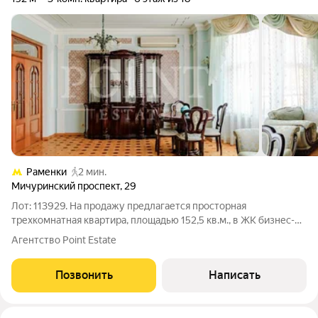
Раменки
2 мин.
Мичуринский проспект
,
29
Лот: 113929. На продажу предлагается просторная
трехкомнатная квартира, площадью 152,5 кв.м., в ЖК бизнес-
класса «Солнечный Берег» рядом с метро Раменки.
Агентство Point Estate
Планировка: гостиная-столовая, кухня, две спальни,
совмещенный санузел, гостевой санузел,
Позвонить
Написать