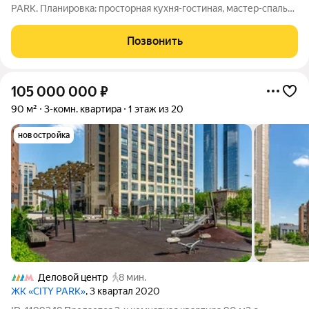
PARK. Планировка: просторная кухня-гостиная, мастер-спальня
со своей ванной комнатой, детская спальня с ванной комнатой,
гостевая спальня со своей гардеробной, большое количество
Позвонить
шкафов и мест для
105 000 000
₽
90 м²
3-комн. квартира
1 этаж из 20
новостройка
Деловой центр
8 мин.
ЖК «CITY PARK»
, 3 квартал 2020