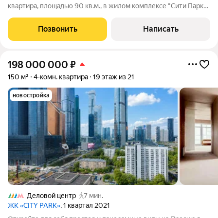
квартира, площадью 90 кв.м., в жилом комплексе "Сити Парк".
Планировка: кухня-гостиная, две спальни, кабинет,
совмещенный санузел, постирочная, прихожая. Высота
Позвонить
Написать
потолков - 3,2 м. Кухня оснащена
198 000 000
₽
150 м²
4-комн. квартира
19 этаж из 21
новостройка
Деловой центр
7 мин.
ЖК «CITY PARK»
, 1 квартал 2021