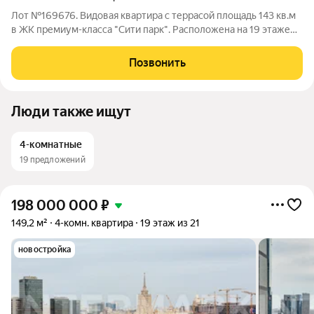
Лот №169676. Видовая квартира с террасой площадь 143 кв.м
в ЖК премиум-класса "Сити парк". Расположена на 19 этаже
комплекса. Терраса (эксплуатируемая кровля) площадью 66
кв.м. В квартире 5 окон ориентированных на три стороны
Позвонить
света: Юго-Восток, Юг,
Люди также ищут
4-комнатные
19 предложений
198 000 000
₽
149,2 м²
4-комн. квартира
19 этаж из 21
новостройка