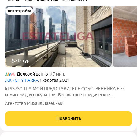
новостройка
3D-тур
Деловой центр
7 мин.
ЖК «CITY PARK»
, 1 квартал 2021
Id 63730. ПРЯМОЙ ПРЕДСТАВИТЕЛЬ СОБСТВЕННИКА Без
комиссии для покупателя. Бесплатное юридическое
сопровождение сделки. Квартира с террасой и прямыми
Агентство Михаил Лазебный
видами на Moscow City, Capital Towers и Москву-реку ЖК City
Park Площадь по документам: 149,2 м
Позвонить