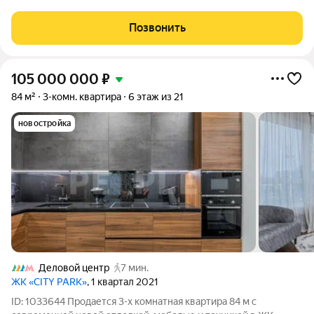
Москвы! Описание квартиры: Квартира площадью 43 кв. м
представляет собой гармоничное сочетание продуманной
Позвонить
планировки, современного
105 000 000
₽
84 м²
3-комн. квартира
6 этаж из 21
новостройка
Деловой центр
7 мин.
ЖК «CITY PARK»
, 1 квартал 2021
ID: 1033644 Продается 3-х комнатная квартира 84 м с