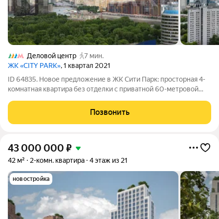
Деловой центр
7 мин.
ЖК «CITY PARK»
, 1 квартал 2021
ID 64835. Новое предложение в ЖК Сити Парк: просторная 4-
комнатная квартира без отделки с приватной 60-метровой
террасой уникальной личной зоной для отдыха, где можно
наслаждаться видами мегаполиса, устраивать романтические
Позвонить
вечера или принимать
43 000 000
₽
42 м²
2-комн. квартира
4 этаж из 21
новостройка