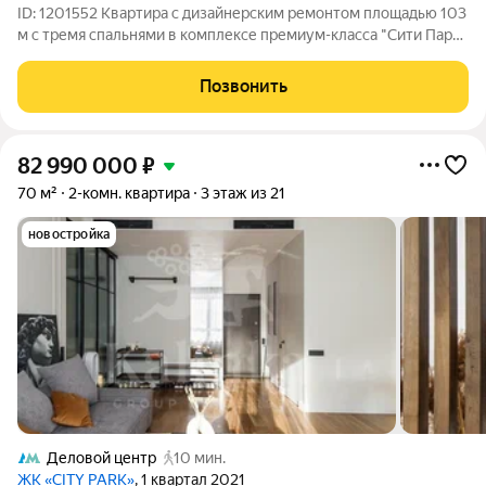
ID: 1201552 Квартира с дизайнерским ремонтом площадью 103
м с тремя спальнями в комплексе премиум-класса "Сити Парк"
рядом с Краснопресненской набережной. Квартира новая в
ней никто не проживал. В отделке использованы премиальные
Позвонить
материалы:
82 990 000
₽
70 м²
2-комн. квартира
3 этаж из 21
новостройка
Деловой центр
10 мин.
ЖК «CITY PARK»
, 1 квартал 2021