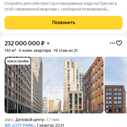
Откройте для себя простор и панорамные виды на Пресню в
этой современной квартире с свободной планировкой.
Продается уникальная квартира, светлые комнаты и
собственные террасы создают ощущение свободы и комфорта
Позвонить
в деловом сердце Москвы! Преимущества
232 000 000
₽
143 м²
5-комн. квартира
19 этаж из 21
новостройка
Деловой центр
7 мин.
ЖК «CITY PARK»
, 1 квартал 2021