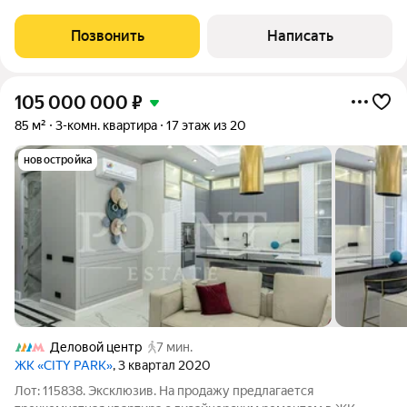
престижном Пресненском районе в центре Москвы
Уникальное преимущество просторная терраса, где можно
Позвонить
Написать
организовать места для отдыха с уличной
105 000 000
₽
85 м²
3-комн. квартира
17 этаж из 20
новостройка
Деловой центр
7 мин.
ЖК «CITY PARK»
, 3 квартал 2020
Лот: 115838. Эксклюзив. На продажу предлагается