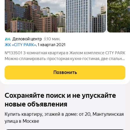
Деловой центр
10 мин.
ЖК «CITY PARK»
, 1 квартал 2021
№133501 3-комнатная квартира в Жилом комплексе CITY PARK
Можно спланировать: просторная кухня-гостиная, две спальни,
два с/у, лоджия. Квартира без отделки, свободной планировки.
6 окон с видами на три стороны света. Высота потолков 3,2
Позвонить
метра. Из окон
Сохраняйте поиск и не упускайте
новые объявления
Купить квартиру, этажей в доме: от 20, Мантулинская
улица в Москве