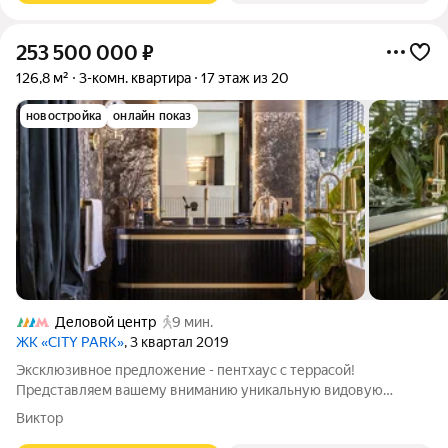
253 500 000
₽
126,8 м²
3-комн. квартира
17 этаж из 20
новостройка
онлайн показ
Деловой центр
9 мин.
ЖК «CITY PARK»
, 3 квартал 2019
Эксклюзивное предложение - пентхаус с террасой!
Представляем вашему вниманию уникальную видовую
квартиру с террасой в одном из самых престижных жилых
Виктор
комплексов Москвы Сити-парк. Это не просто квартира, это