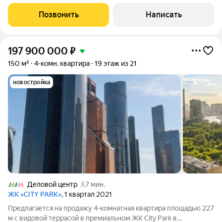
150 кв.м., в жилом комплексе "Сити Парк". Возможная
планировка: кухня-гостиная, две спальни с санузлами, спальня
Позвонить
Написать
с гардеробной и санузлом,
197 900 000
₽
150 м²
4-комн. квартира
19 этаж из 21
новостройка
Деловой центр
7 мин.
ЖК «CITY PARK»
, 1 квартал 2021
Предлагается на продажу 4-комнатная квартира площадью 227
м с видовой террасой в премиальном ЖК City Park в