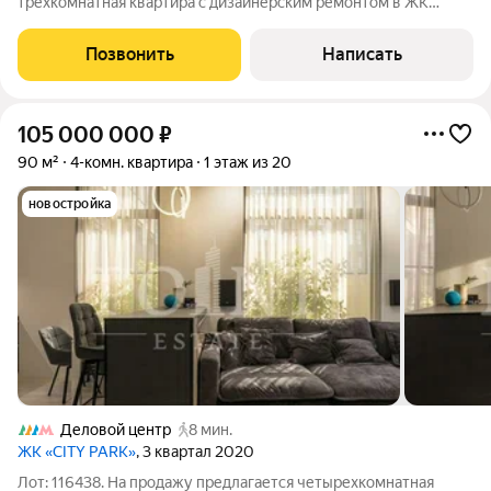
трехкомнатная квартира с дизайнерским ремонтом в ЖК
премиум-класса «Сити Парк». Функциональная планировка:
кухня-гостиная, подсобное помещение, спальня с ванной
Позвонить
Написать
комнатой, вторая спальня с гардеробной,
105 000 000
₽
90 м²
4-комн. квартира
1 этаж из 20
новостройка
Деловой центр
8 мин.
ЖК «CITY PARK»
, 3 квартал 2020
Лот: 116438. На продажу предлагается четырехкомнатная