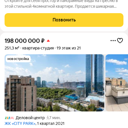
Откройте для себя простор и панорамные виды на Пресню в
этой стильной 4комнатной квартире. Продается шикарная
квартира, светлые комнаты и собственные террасы создают
ощущение свободы и комфорта в деловом сердце Москвы!
Позвонить
Преимущества вашей будущей
198 000 000
₽
251,3 м²
квартира-студия
19 этаж из 21
новостройка
Деловой центр
7 мин.
ЖК «CITY PARK»
, 1 квартал 2021