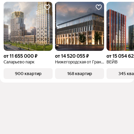
от 11 655 000 ₽
от 14 520 055 ₽
от 15 054 62
Саларьево парк
Нижегородская от Гранель
ВЕЙВ
900 квартир
168 квартир
345 кв