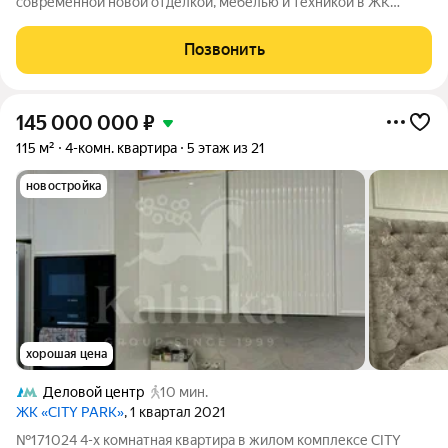
современной новой отделкой, мебелью и техникой в ЖК
Премиум класса Сити Парк. ПЛАНИРОВКА: - кухня-гостиная - 2
спальни - 2 с/у - лоджия Виды на Москва Сити Потолки 3,2 м.
Позвонить
Окна Schuco. Встроенная
145 000 000
₽
115 м²
4-комн. квартира
5 этаж из 21
новостройка
хорошая цена
Деловой центр
10 мин.
ЖК «CITY PARK»
, 1 квартал 2021
№171024 4-х комнатная квартира в жилом комплексе CITY