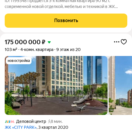
ID: 1199348 Продается 3-х комнатная квартира 90 м2 с
современной новой отделкой, мебелью и техникой в ЖК
Премиум класса Сити Парк. Планировкой предусмотрено:
-кухня-гостиная, -две спальни, -кабинет, -санузел с душевой и
Позвонить
ванной, -гостевой санузел.
175 000 000
₽
103 м²
4-комн. квартира
9 этаж из 20
новостройка
Деловой центр
8 мин.
ЖК «CITY PARK»
, 3 квартал 2020