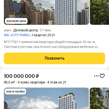
хорошая цена
Деловой центр
7 мин.
ЖК «CITY PARK»
, 1 квартал 2021
№177161 1-комнатная квартира общей площадью 42 кв. м.
Светлая и уютная, она полностью оборудована мебелью и
техникой и готова к проживанию. Удобный подземный паркинг.
Тихая, стильная и уютная. Отличная транспортная доступность:
Позвонить
600 м до ТЦ «Афимолл»
100 000 000
₽
85,5 м²
3-комн. квартира
4 этаж из 21
новостройка