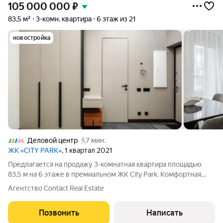
105 000 000
₽
83,5 м²
3-комн. квартира
6 этаж из 21
новостройка
Деловой центр
7 мин.
ЖК «CITY PARK»
, 1 квартал 2021
Предлагается на продажу 3-комнатная квартира площадью
83,5 м на 6 этаже в премиальном ЖК City Park. Комфортная
функциональная планировка: кухня-гостиная с балконом, две
Агентство Contact Real Estate
спальни (в одной из которых есть балкон), санузел с душевой,
гостевой санузел,
Позвонить
Написать