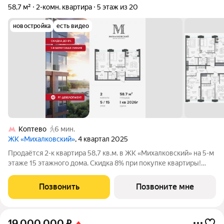
58,7 м²
2-комн. квартира
5 этаж из 20
новостройка
есть видео
Коптево
6 мин.
ЖК «Михалковский»
, 4 квартал 2025
Продаётся 2-к квартира 58,7 кв.м. в ЖК «Михалковский» на 5-м
этаже 15 этажного дома. Скидка 8% при покупке квартиры!
Ипотека для каждого! Полная стоимость кредита от 18,563% до
21,349%. Ставка от 0,1% в АО «Банк ДОМ.РФ», универсальная
Позвонить
Позвоните мне
лицензия Банка
19 000 000
₽