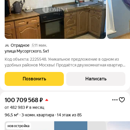
Отрадное
11 мин.
улица Мусоргского
,
5к1
Код объекта: 2225548. Уникальное предложение в одном из
удобных районов Москвы! Продаётся двухкомнатная квартира
площадью 57,9 кв. м на улице Мусоргского, 5к1. Просторная и
светлая квартира с изолированными комнатами на втором
Позвонить
Написать
этаже 22-этажного дома
100 709 568
₽
от 482 983 ₽ в месяц
96,5 м²
3-комн. квартира
14 этаж из 85
новостройка