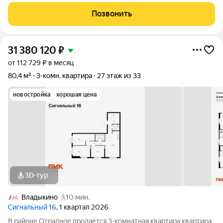
минутах пешком от м. Отрадное.В квартире авторский ремонт,
продуманная планировка и приятная атмосфера с первых
Позвонить
шагов.
31 380 120
₽
от 112 729 ₽ в месяц
80,4 м²
3-комн. квартира
27 этаж из 33
новостройка
хорошая цена
3D-тур
Владыкино
10 мин.
Сигнальный 16
, 1 квартал 2026
В районе Отрадное продаётся 3-комнатная квартира квартира