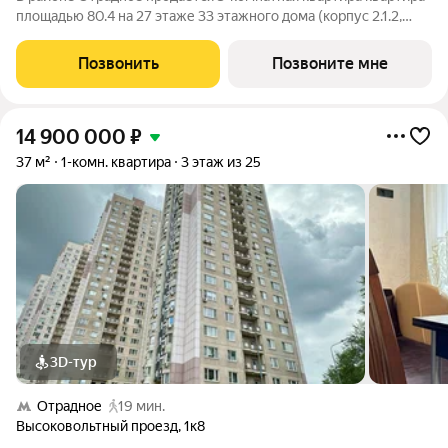
площадью 80.4 на 27 этаже 33 этажного дома (корпус 2.1.2,
секция 3) в проекте ПИК «Сигнальный 16». Удобное
расположение 10 минут пешком до станции метро и МЦК
Позвонить
Позвоните мне
«Владыкино». 5 минут на
14 900 000
₽
37 м²
1-комн. квартира
3 этаж из 25
3D-тур
Отрадное
19 мин.
Высоковольтный проезд
,
1к8