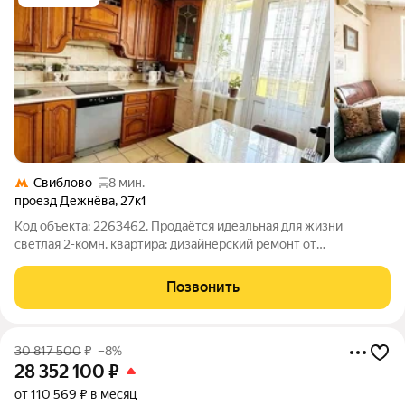
Свиблово
8 мин.
проезд Дежнёва
,
27к1
Код объекта: 2263462. Продаётся идеальная для жизни
светлая 2-комн. квартира: дизайнерский ремонт от
собственника 2021 года, заезжай сегодня! До метро 4 минуты!
Продается уникальная двухкомнатная квартира в районе
Позвонить
Южное Медведково. Это не типовая
30 817 500
₽
–8%
28 352 100
₽
от 110 569 ₽ в месяц