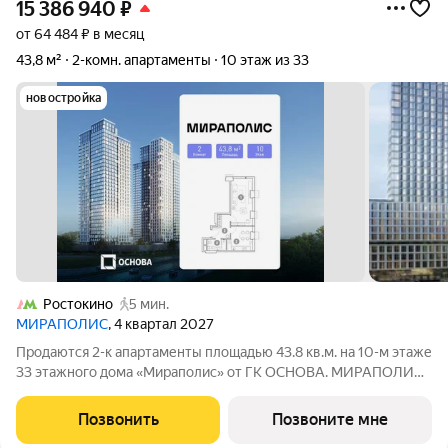
15 386 940
₽
от 64 484 ₽ в месяц
43,8 м²
2-комн. апартаменты
10 этаж из 33
новостройка
Ростокино
5 мин.
МИРАПОЛИС
, 4 квартал 2027
Продаются 2-к апартаменты площадью 43.8 кв.м. на 10-м этаже
33 этажного дома «Мираполис» от ГК ОСНОВА. МИРАПОЛИС
проект для тех, кому важно, чтобы рядом было всё для работы,
отдыха и жизни. Проект состоит из четырех башен с
Позвонить
Позвоните мне
авторскими стеклянными