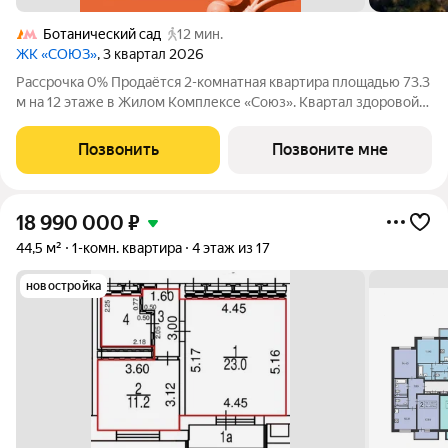
Ботанический сад
12 мин.
ЖК «СОЮЗ»
, 3 квартал 2026
Рассрочка 0% Продаётся 2-комнатная квартира площадью 73.3
м на 12 этаже в Жилом Комплексе «Союз». Квартал здоровой
жизни премиум-класса с рекордным количеством
олимпийских видов спорта: - Ледовая арена для хоккея и
Позвонить
Позвоните мне
фигурного катания, - Футбольные
18 990 000
₽
44,5 м²
1-комн. квартира
4 этаж из 17
новостройка