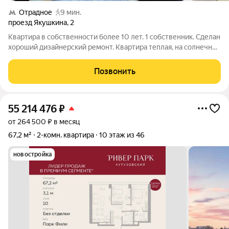
Отрадное
9 мин.
проезд Якушкина
,
2
Квартира в собственности более 10 лет. 1 собственник. Сделан
хороший дизайнерский ремонт. Квартира теплая, на солнечной
стороне. в прихожей, на кухне, в санузлах и на балконе теплый
пол (Devi) . многоуровневый свет (светильники и диодные
Позвонить
ленты).
55 214 476
₽
от 264 500 ₽ в месяц
67,2 м²
2-комн. квартира
10 этаж из 46
новостройка