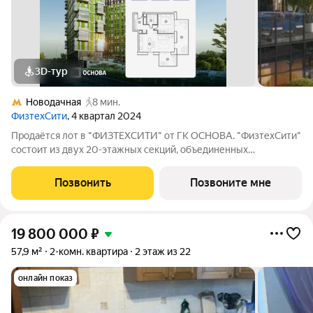
3D-тур
Новодачная
8 мин.
ФизтехСити
, 4 квартал 2024
Продаётся лот в "ФИЗТЕХСИТИ" от ГК ОСНОВА. "ФизтехСити"
состоит из двух 20-этажных секций, объединенных
двухэтажным основанием, и включает 488 лотов с
панорамным остеклением. В кластере собственный
Позвонить
Позвоните мне
подземный паркинг и гостевые парковки, на первых
19 800 000
₽
57,9 м²
2-комн. квартира
2 этаж из 22
онлайн показ