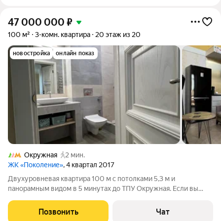
47 000 000
₽
100 м²
3-комн. квартира
20 этаж из 20
новостройка
онлайн показ
Окружная
2 мин.
ЖК «Поколение»
, 4 квартал 2017
Двухуровневая квартира 100 м с потолками 5,3 м и
панорамным видом в 5 минутах до ТПУ Окружная. Если вы
всегда мечтали жить в собственном доме, но не готовы
отказаться от преимуществ городской жизни, эта квартира
Позвонить
Чат
может стать именно тем вариантом,