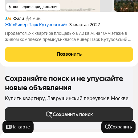
последнее предложение
Фили
4 мин.
ЖК «Ривер Парк Кутузовский»
, 3 квартал 2027
Продается 2-к квартира площадью 67.2 кв.м. на 10-м этаже в
жилом комплексе премиум-класса Ривер Парк Кутузовский в
Башне Лазурь Премиальный жилой комплекс Ривер Парк
Кутузовский строится в одном из самых престижных районов
Позвонить
столицы Дорогомилово, на
Сохраняйте поиск и не упускайте
новые объявления
Купить квартиру, Лаврушинский переулок в Москве
Сохранить поиск
На карте
Сохранить