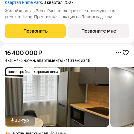
Квартал Prime Park
, 3 квартал 2027
Жилой квартал Prime Park воплощает все преимущества
premium-living. Престижная локация на Ленинградском
проспекте, 37: - 5 мин. от Тверской улицы, Патриарших прудов
и Белой площади, - 20 мин. до аэропорта «Шереметьево» или
Позвонить
Позвоните мне
«Москва-Сити», - 4 парка
16 400 000
₽
47,8 м²
2-комн. апартаменты
11 этаж из 18
новостройка
хорошая цена
3D-тур
Ботанический сад
13 мин.