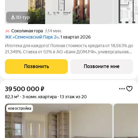
3D-тур
Соколиная гора
14 мин.
ЖК «Семеновский Парк 2»
, 1 квартал 2026
Ипотека для каждого! Полная стоимость кредита от 18,563% до
21,349%. Ставка от 0,1% в АО «Банк ДОМ.РФ», универсальная
лицензия Банка России №2312 от 19.12.2018. В первые 12
месяцев ставка устанавливается при наличии документа о
Позвонить
Позвоните мне
компенсации Банку
39 500 000
₽
82,3 м²
3-комн. квартира
13 этаж из 20
новостройка