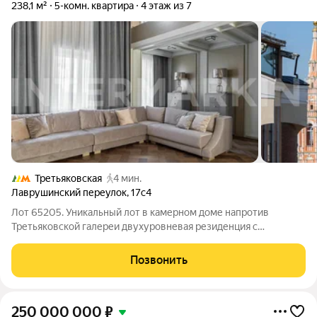
238,1 м²
5-комн. квартира
4 этаж из 7
Третьяковская
4 мин.
Лаврушинский переулок
,
17с4
Лот 65205. Уникальный лот в камерном доме напротив
Третьяковской галереи двухуровневая резиденция с
абсолютно новой отделкой, мебелью и техникой. Первый
уровень занимают гостиная со вторым светом, кухня,
Позвонить
столовая, кабинет, балкон, гостевой с/у,
250 000 000
₽