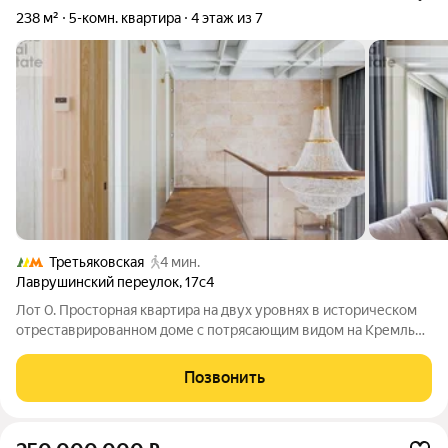
238 м²
5-комн. квартира
4 этаж из 7
Третьяковская
4 мин.
Лаврушинский переулок
,
17с4
Лот 0. Просторная квартира на двух уровнях в историческом
отреставрированном доме с потрясающим видом на Кремль
это место, где роскошь и комфорт сливаются с атмосферой
культурного наследия. 238 м2 тщательно продуманного
Позвонить
пространства, где каждое