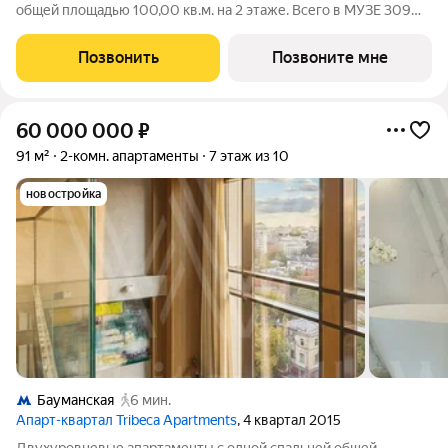
общей площадью 100,00 кв.м. на 2 этаже. Всего в МУЗЕ 309
лотов площадью от 37 до 250 м, большинство с балконами и
террасами. Высота потолков от 3,5 до 4,65 м. Эксклюзивные
Позвонить
Позвоните мне
форматы: Пентхаусы
60 000 000
₽
91 м²
2-комн. апартаменты
7 этаж из 10
новостройка
Бауманская
6 мин.
Апарт-квартал Tribeca Apartments
, 4 квартал 2015