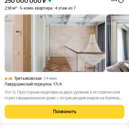
250 000 000
₽
238 м²
5-комн. квартира
4 этаж из 7
Третьяковская
4 мин.
Лаврушинский переулок
,
17с4
Лот 0. Просторная квартира на двух уровнях в историческом
отреставрированном доме с потрясающим видом на Кремль
это место, где роскошь и комфорт сливаются с атмосферой
культурного наследия. 238 м2 тщательно продуманного
Позвонить
пространства, где каждое