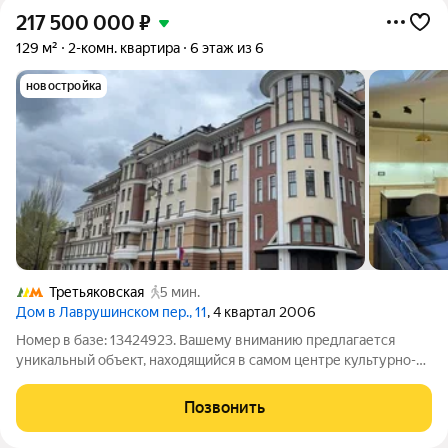
217 500 000
₽
129 м²
2-комн. квартира
6 этаж из 6
новостройка
Третьяковская
5 мин.
Дом в Лаврушинском пер., 11
, 4 квартал 2006
Номер в базе: 13424923. Вашему вниманию предлагается
уникальный объект, находящийся в самом центре культурно-
исторического района Москвы Замоскворечье, в окружении
таких знаковых для культуры и истории, не только Москвы, но
Позвонить
и России мест, как