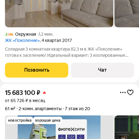
Окружная
2 мин.
ЖК «Поколение»
, 4 квартал 2017
Солидная 3 комнатная квартира 82.3 м в ЖК «Поколение»
готова к заселению! Идеальный вариант: 3 изолированные
комнаты, 2 санузла, большая кухня, гардеробная и лоджия.
Полностью меблирована и оснащена качественной техникой.
Позвонить
Чат
Адрес: Москва, СВАО,
15 683 100
₽
от 65 726 ₽ в месяц
61 м²
2-комн. апартаменты
7 этаж из 20
новостройка
хорошая цена