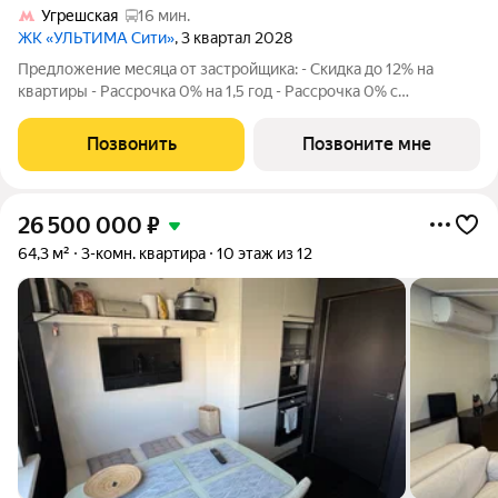
Угрешская
16 мин.
ЖК «УЛЬТИМА Сити»
, 3 квартал 2028
Предложение месяца от застройщика: - Скидка до 12% на
квартиры - Рассрочка 0% на 1,5 год - Рассрочка 0% с
первоначальным взносом от 10% - Ипотека для всех, ставка
7% на 7 лет - Семейная ипотека без удорожания, ставка 4% -
Позвонить
Позвоните мне
Ипотека для всех на весь
26 500 000
₽
64,3 м²
3-комн. квартира
10 этаж из 12