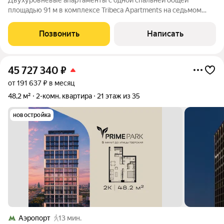
Двухуровневые апартаменты с одной спальней общей
площадью 91 м в комплексе Tribeca Apartments на седьмом
этаже. Выполнена дизайнерская отделка с использованием
премиальных материалов массив и эбеновое дерево на полу,
Позвонить
Написать
керамическая плитка с подогревом
45 727 340
₽
от 191 637 ₽ в месяц
48,2 м²
2-комн. квартира
21 этаж из 35
новостройка
Аэропорт
13 мин.