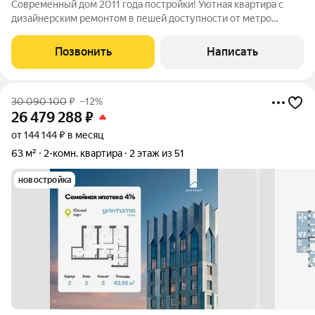
Современный дом 2011 года постройки! Уютная квартира с
дизайнерским ремонтом в пешей доступности от метро
Отрадное! Большая спальня с эркером, в квартире тихо и
тепло. Мебель и бытовая техника остается. Установлен
Позвонить
Написать
кондиционер. Дом находится в
30 090 100
₽
–12%
26 479 288
₽
от 144 144 ₽ в месяц
63 м²
2-комн. квартира
2 этаж из 51
новостройка