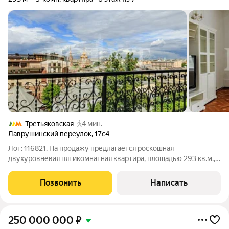
Третьяковская
4 мин.
Лаврушинский переулок
,
17с4
Лот: 116821. На продажу предлагается роскошная
двухуровневая пятикомнатная квартира, площадью 293 кв.м., с
видами на Кремль в районе Замоскворечье. Планировка: 1-й
уровень: гостиная-столовая (73 кв.м.), кухня, кабинет с
Позвонить
Написать
камином (31 кв.м.),
250 000 000
₽