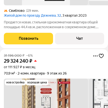
Свиблово
9 мин.
Жилой дом по проезду Дежнева, 32
, 3 квартал 2023
Продается новая, стильная однокомнатная квартира общей
площадью 44,4 кв.м, расположенная в современном доме,
заселенном в мае 2024 года. Квартира полностью готова к
заселению. Продается с мебелью и техникой. Один взрослый
Позвонить
Чат
собственник. Что внутри:
31 196 000
₽
–6%
29 324 240
₽
от 111 927 ₽ в месяц
70,9 м²
2-комн. квартира
9 этаж из 26
новостройка
хорошая цена