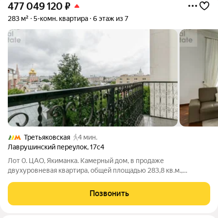
477 049 120
₽
283 м²
5-комн. квартира
6 этаж из 7
Третьяковская
4 мин.
Лаврушинский переулок
,
17с4
Лот 0. ЦАО, Якиманка. Камерный дом, в продаже
двухуровневая квартира, общей площадью 283,8 кв.м.,
расположенная на 6 этаже. Большое количество панорамных
окон, высокие потолки, наполняют квартиру светом и
Позвонить
невероятным пространством. Планировкой