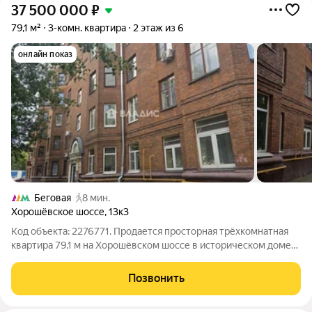
37 500 000
₽
79,1 м²
3-комн. квартира
2 этаж из 6
онлайн показ
Беговая
8 мин.
Хорошёвское шоссе
,
13к3
Код объекта: 2276771. Продается просторная трёхкомнатная
квартира 79,1 м на Хорошёвском шоссе в историческом доме
высокие потолки 3,2 м и большие комнаты создают ощущение
воздуха и свободы. На 2-м этаже кирпичного дома 1955 года
Позвонить
тихо , все окна во