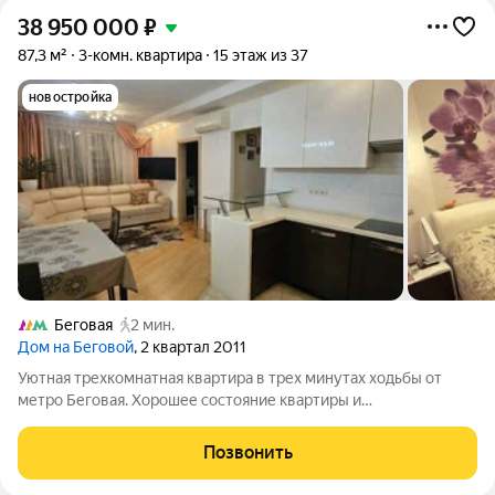
38 950 000
₽
87,3 м²
3-комн. квартира
15 этаж из 37
новостройка
Беговая
2 мин.
Дом на Беговой
, 2 квартал 2011
Уютная трехкомнатная квартира в трех минутах ходьбы от
метро Беговая. Хорошее состояние квартиры и
функциональная планировка, спальня с гардеробной комнатой,
кухня-гостиная, 2 санузла. Один взрослый собственник.
Позвонить
Полная стоимость в договоре. Выписка