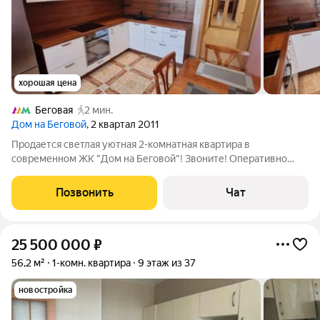
хорошая цена
Беговая
2 мин.
Дом на Беговой
, 2 квартал 2011
Продается светлая уютная 2-комнатная квартира в
современном ЖК "Дом на Беговой"! Звоните! Оперативно
покажем и быстро выйдем на сделку! Свободная продажа!
Квартира имеет линейную планировку, просторную кухню,
Позвонить
Чат
современный занузел с выделенной душевой
25 500 000
₽
56,2 м²
1-комн. квартира
9 этаж из 37
новостройка