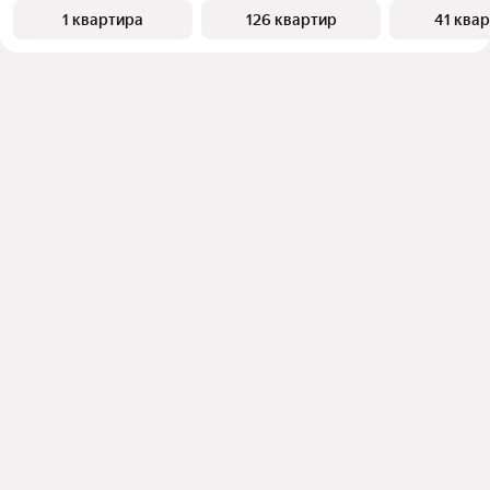
1 квартира
126 квартир
41 ква