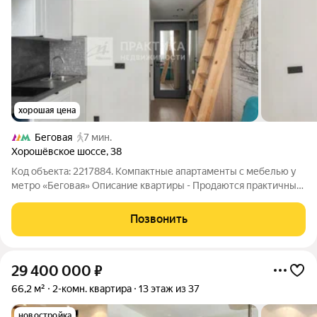
хорошая цена
Беговая
7 мин.
Хорошёвское шоссе
,
38
Код объекта: 2217884. Компактные апартаменты с мебелью у
метро «Беговая» Описание квартиры - Продаются практичные
и уютные апартаменты общей площадью 12,4 м в кирпичном
доме. Квартира расположена на 4 этаже 5-этажного дома.
Позвонить
Благодаря продуманной
29 400 000
₽
66,2 м²
2-комн. квартира
13 этаж из 37
новостройка