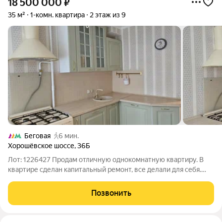
18 500 000
₽
35 м²
1-комн. квартира
2 этаж из 9
Беговая
6 мин.
Хорошёвское шоссе
,
36Б
Лот: 1226427 Продам отличную однокомнатную квартиру. В
квартире сделан капитальный ремонт, все делали для себя.
Есть отдельная гардеробная. Квартира продается с мебелью и
бытовой техникой.Один взрослый собственник. ДКП более 5
Позвонить
лет. ПОКАЗ ОПЕРАТИВНО!