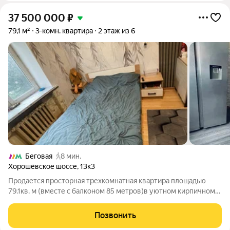
37 500 000
₽
79,1 м²
3-комн. квартира
2 этаж из 6
Беговая
8 мин.
Хорошёвское шоссе
,
13к3
Продается просторная трехкомнатная квартира площадью
79.1кв. м (вместе с балконом 85 метров)в уютном кирпичном
доме 1955 года постройки. Квартира расположена на 2-м
этаже 6-этажного дома. Высокие потолки 3.2 метра с красивой
Позвонить
лепниной в отличном