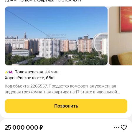
72,4 м²
3-комн. квартира
17 этаж из 17
Полежаевская
4 мин.
Хорошёвское шоссе
,
68к1
Код объекта: 2265557. Продается комфортная ухоженная
видовая трехкомнатная квартира на 17 этаже в идеальной
локации престижном Хорошевском р-не. Два взрослых
собственника. Документы с 2005 года. Отличная
Позвонить
инфраструктура и удобная транспортная
25 000 000
₽