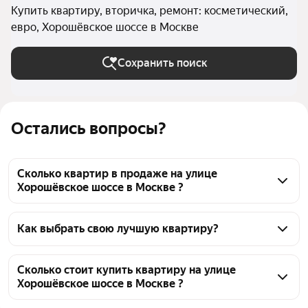
Купить квартиру, вторичка, ремонт: косметический,
евро, Хорошёвское шоссе в Москве
Сохранить поиск
Остались вопросы?
Сколько квартир в продаже на улице
Хорошёвское шоссе в Москве ?
На Яндекс Недвижимости в продаже на улице 
Хорошёвское шоссе в Москве 24 квартиры, из них 
Как выбрать свою лучшую квартиру?
3 объявления от собственников, 21 объявление от 
Чтобы купить квартиру с ремонтом во вторичке на 
агентств
улице Хорошёвское шоссе, воспользуйтесь 
Сколько стоит купить квартиру на улице
Хорошёвское шоссе в Москве ?
тепловой картой для оценки инфраструктуры и 
транспортной доступности в выбранном районе на 