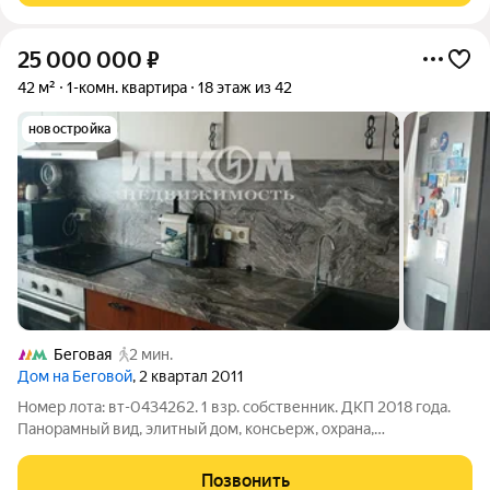
25 000 000
₽
42 м²
1-комн. квартира
18 этаж из 42
новостройка
Беговая
2 мин.
Дом на Беговой
, 2 квартал 2011
Номер лота: вт-0434262. 1 взр. собственник. ДКП 2018 года.
Панорамный вид, элитный дом, консьерж, охрана,
видеонаблюдение, огороженная территория. В квартире
современный ремонт. В доме 5 скоростных лифтов, солидная
Позвонить