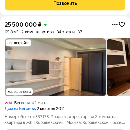
простора в каждом помещении с первого шага. Утренний свет
Позвонить
попадает на кухню площадью 10 м,
25 500 000
₽
65,8 м²
2-комн. квартира
34 этаж из 37
новостройка
хорошая цена
Беговая
2 мин.
Дом на Беговой
, 2 квартал 2011
Номер объекта: 537178. Продается просторная 2-комнатная
квартира в ЖК «Хорошевский» ! Москва, Хорошевское шоссе,
12к1. Площадь 65,8 м, 34 этаж из 37. Квартира на данный