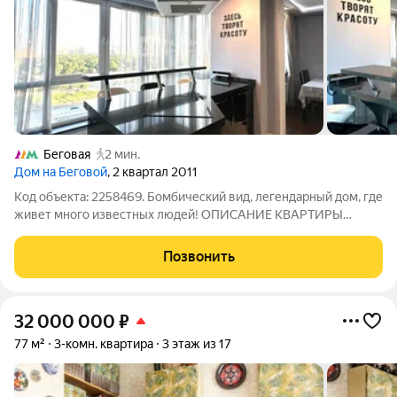
Беговая
2 мин.
Дом на Беговой
, 2 квартал 2011
Код объекта: 2258469. Бомбический вид, легендарный дом, где
живет много известных людей! ОПИСАНИЕ КВАРТИРЫ
Продается двухкомнатная квартира площадью 65 кв.м. в ЖК
"Дом на Беговой". Две изолированные комнаты, в каждой по
Позвонить
два окна на разные стороны.
32 000 000
₽
77 м²
3-комн. квартира
3 этаж из 17