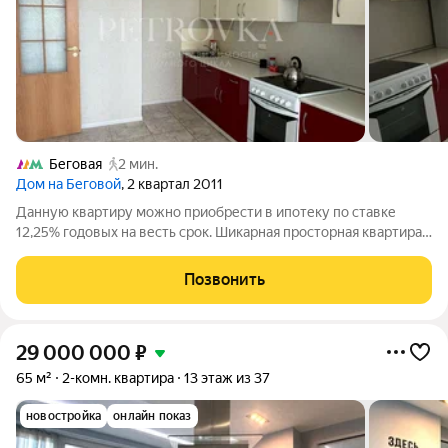
Беговая
2 мин.
Дом на Беговой
, 2 квартал 2011
Данную квартиру можно приобрести в ипотеку по ставке
12,25% годовых на весть срок. Шикарная просторная квартира
у метро Беговая комфорт, престиж и быстрая сделка.
Представляем идеальное пространство для жизни и
Позвонить
инвестиций: светлая квартира с
29 000 000
₽
65 м²
2-комн. квартира
13 этаж из 37
новостройка
онлайн показ