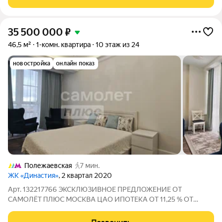
входная группа. Рядом школа, метро
35 500 000
₽
46,5 м²
1-комн. квартира
10 этаж из 24
новостройка
онлайн показ
Полежаевская
7 мин.
ЖК «Династия»
, 2 квартал 2020
Арт. 132217766 ЭКСКЛЮЗИВНОЕ ПРЕДЛОЖЕНИЕ ОТ
САМОЛЁТ ПЛЮС МОСКВА ЦАО ИПОТЕКА ОТ 11,25 % ОТ
БАНКОВПАРТНЁРОВ Квартира в ЖК бизнескласса
«Династия», Хорошёвский район Стильная 1-комнатная