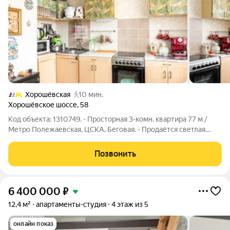
Хорошёвская
10 мин.
Хорошёвское шоссе
,
58
Код объекта: 1310749. - Просторная 3-комн. квартира 77 м /
Метро Полежаевская, ЦСКА, Беговая. - Продаётся светлая
трёхкомнатная квартира общей площадью 77 м. Дом
расположен в тихом месте во дворах, вдали от шума
Позвонить
Хорошёвского шоссе (ул. Полины
6 400 000
₽
12,4 м²
апартаменты-студия
4 этаж из 5
онлайн показ