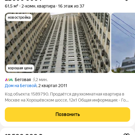
61,5 м²
2-комн. квартира
16 этаж из 37
новостройка
хорошая цена
Беговая
2 мин.
Дом на Беговой
, 2 квартал 2011
Код объекта: 1589790. Продаётся двухкомнатная квартира в
Москве на Хорошёвском шоссе, 12к1 Общая информация: - Год
постройки: 2010 - Материал постройки: монолитный - Общая
площадь: 61,5 кв. м - Жилая площадь: 38 кв. м - Площадь кухни:
Позвонить
10 кв. м -