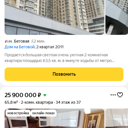
Беговая
2 мин.
Дом на Беговой
, 2 квартал 2011
Продается большая светлая очень уютная 2-комнатная
квартира площадью 63,5 кв. м. в минуте ходьбы от метро
Беговая. Комнаты изолированные: 22 кв. м.-18.3 кв. м. Кухня 13
кв. м. Санузел раздельный. Квартира линейная. Высокий 12
Позвонить
этаж. Во дворе и в
25 900 000
₽
65,8 м²
2-комн. квартира
34 этаж из 37
новостройка
онлайн показ