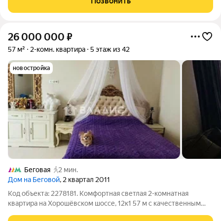
Позвонить
квартира + присоединённое лоджия , полностью готовая к
проживанию и
26 000 000
₽
57 м²
2-комн. квартира
5 этаж из 42
новостройка
Беговая
2 мин.
Дом на Беговой
, 2 квартал 2011
Код объекта: 2278181. Комфортная светлая 2-комнатная
квартира на Хорошёвском шоссе, 12к1 57 м с качественным
евро-ремонтом и потолками 3 м: ощущение воздуха и