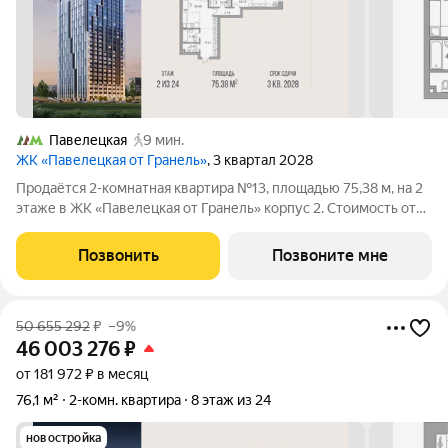
Павелецкая
9 мин.
ЖК «Павелецкая от Гранель»
, 3 квартал 2028
Продаётся 2-комнатная квартира №13, площадью 75,38 м, на 2
этаже в ЖК «Павелецкая от Гранель» корпус 2. Стоимость от
42205297 руб. Квартира без отделки, планировка угловая,
окна во двор. «Павелецкая от Гранель» проект бизнес-класса в
Позвонить
Позвоните мне
историческом
50 655 292
₽
–9%
46 003 276
₽
от 181 972 ₽ в месяц
76,1 м²
2-комн. квартира
8 этаж из 24
новостройка