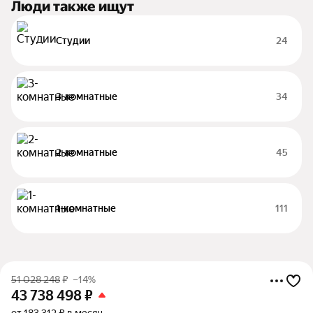
Люди также ищут
Студии
24
3-комнатные
34
2-комнатные
45
1-комнатные
111
51 028 248
₽
–14%
43 738 498
₽