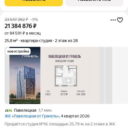
рядом с Садовым
23 547 392
₽
–9%
21 384 876
₽
от 84 591 ₽ в месяц
25,8 м²
квартира-студия
2 этаж из 28
новостройка
Павелецкая
7 мин.
ЖК «Павелецкая от Гранель»
, 4 квартал 2026
Продаётся студия №18, площадью 25,79 м, на 2 этаже в ЖК