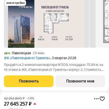
новостройка
Павелецкая
9 мин.
ЖК «Павелецкая от Гранель»
, 3 квартал 2028
Продаётся 2-комнатная квартира №209, площадью 75,84 м, на
16 этаже в ЖК «Павелецкая от Гранель» корпус 2. Стоимость
от 44350089 руб. Квартира без отделки, планировка угловая,
окна во двор. «Павелецкая от Гранель» проект бизнес-класса в
Позвонить
Позвоните мне
историческом
32 252 800
₽
–14%
27 645 257
₽