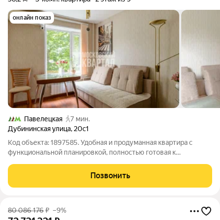
онлайн показ
Павелецкая
7 мин.
Дубининская улица
,
20с1
Код объекта: 1897585. Удобная и продуманная квартира с
функциональной планировкой, полностью готовая к
проживанию или сдаче в аренду без дополнительных
вложений. Квартира меблирована, оснащена необходимой
Позвонить
бытовой техникой и позволяет заехать сразу
80 086 176
₽
–9%