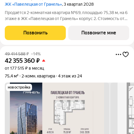
ЖК «Павелецкая от Гранель»
, 3 квартал 2028
Продаётся 2-комнатная квартира №69, площадью 75,38 м, на 6
этаже в ЖК «Павелецкая от Гранель» корпус 2. Стоимость от
42355360 руб. Квартира без отделки, планировка угловая,
окна во двор. «Павелецкая от Гранель» проект бизнес-класса в
Позвонить
Позвоните мне
историческом
49 414 588
₽
–14%
42 355 360
₽
от 177 515 ₽ в месяц
75,4 м²
2-комн. квартира
4 этаж из 24
новостройка