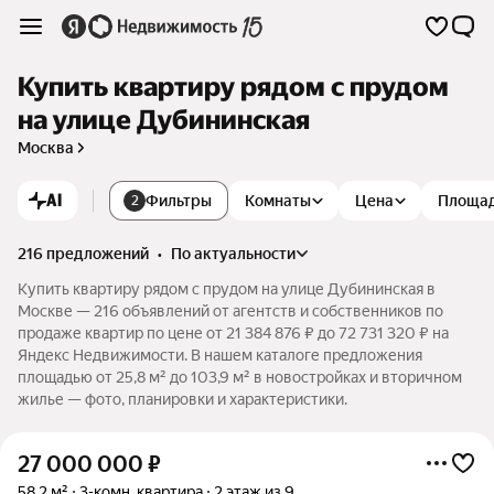
Купить квартиру рядом с прудом
на улице Дубининская
Москва
AI
Фильтры
Комнаты
Цена
Площа
2
216 предложений
•
по актуальности
Купить квартиру рядом с прудом на улице Дубининская в
Москве — 216 объявлений от агентств и собственников по
продаже квартир по цене от 21 384 876 ₽ до 72 731 320 ₽ на
Яндекс Недвижимости. В нашем каталоге предложения
площадью от 25,8 м² до 103,9 м² в новостройках и вторичном
жилье — фото, планировки и характеристики.
27 000 000
₽
58,2 м²
3-комн. квартира
2 этаж из 9