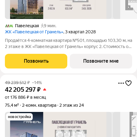
Павелецкая
9 мин.
ЖК «Павелецкая от Гранель»
, 3 квартал 2028
Продаётся 4-комнатная квартира №501, площадью 103,30 м, на
2 этаже в ЖК «Павелецкая от Гранель» корпус 2. Стоимость от
57837718 руб. Квартира без отделки, планировка угловая, окна
во двор. «Павелецкая от Гранель» проект бизнес-класса в
Позвонить
Позвоните мне
историческом
49 239 512
₽
–14%
42 205 297
₽
от 176 886 ₽ в месяц
75,4 м²
2-комн. квартира
2 этаж из 24
новостройка