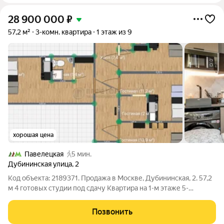
28 900 000
₽
57,2 м²
3-комн. квартира
1 этаж из 9
хорошая цена
Павелецкая
5 мин.
Дубининская улица
,
2
Код объекта: 2189371. Продажа в Москве, Дубининская, 2. 57,2
м 4 готовых студии под сдачу Квартира на 1-м этаже 5-
этажного дома переделана в 4 отдельные студии с
дизайнерским ремонтом. В каждой: кухонная зона, санузел,
Позвонить
всё для комфортного