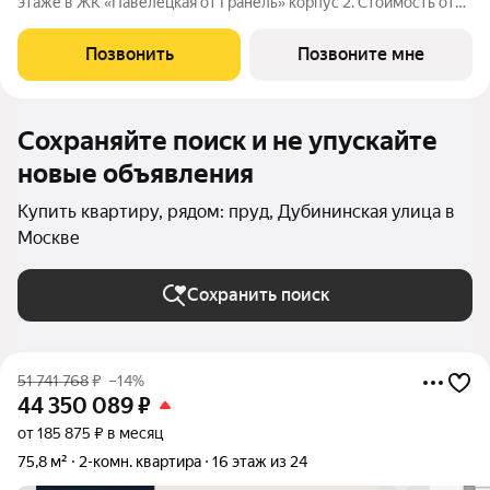
этаже в ЖК «Павелецкая от Гранель» корпус 2. Стоимость от
43293236 руб. Квартира без отделки, планировка угловая,
окна во двор. «Павелецкая от Гранель» проект бизнес-класса в
Позвонить
Позвоните мне
историческом
Сохраняйте поиск и не упускайте
новые объявления
Купить квартиру, рядом: пруд, Дубининская улица в
Москве
Сохранить поиск
51 741 768
₽
–14%
44 350 089
₽
от 185 875 ₽ в месяц
75,8 м²
2-комн. квартира
16 этаж из 24