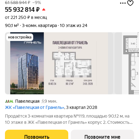
61 588 944
₽
–9%
55 932 814
₽
от 221 250 ₽ в месяц
90,1 м²
3-комн. квартира
10 этаж из 24
новостройка
Павелецкая
9 мин.
ЖК «Павелецкая от Гранель»
, 3 квартал 2028
Продаётся 3-комнатная квартира №119, площадью 90,12 м, на
10 этаже в ЖК «Павелецкая от Гранель» корпус 2. Стоимость
от 55932814 руб. Квартира без отделки, планировка угловая,
окна во двор. «Павелецкая от Гранель» проект бизнес-класса в
Позвонить
Позвоните мне