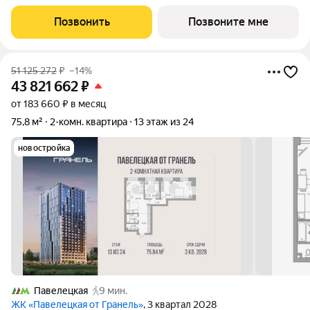
от 36494969 руб. Квартира без отделки, планировка
односторонняя, окна во двор. «Павелецкая от Гранель» проект
Позвонить
Позвоните мне
бизнес-класса в
51 125 272
₽
–14%
43 821 662
₽
от 183 660 ₽ в месяц
75,8 м²
2-комн. квартира
13 этаж из 24
новостройка
Павелецкая
9 мин.
ЖК «Павелецкая от Гранель»
, 3 квартал 2028