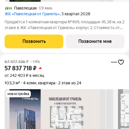
Павелецкая
9 мин.
ЖК «Павелецкая от Гранель»
, 3 квартал 2028
Продаётся 1-комнатная квартира №499, площадью 45,38 м, на 2
этаже в ЖК «Павелецкая от Гранель» корпус 2. Стоимость от
31551441 руб. Квартира без отделки, планировка
односторонняя, окна во двор. «Павелецкая от Гранель» проект
Позвонить
Позвоните мне
бизнес-класса в
67 477 336
₽
–14%
57 837 718
₽
от 242 403 ₽ в месяц
103,3 м²
4-комн. квартира
2 этаж из 24
новостройка