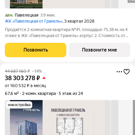
Павелецкая
9 мин.
ЖК «Павелецкая от Гранель»
, 3 квартал 2028
Продаётся 2-комнатная квартира №41, площадью 75,38 м, на 4
этаже в ЖК «Павелецкая от Гранель» корпус 2. Стоимость от
42355360 руб. Квартира без отделки, планировка угловая,
окна во двор. «Павелецкая от Гранель» проект бизнес-класса в
Позвонить
Позвоните мне
историческом
44 687 160
₽
–14%
38 303 278
₽
от 160 532 ₽ в месяц
67,6 м²
2-комн. квартира
5 этаж из 24
новостройка