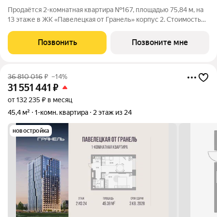
Продаётся 2-комнатная квартира №167, площадью 75,84 м, на
13 этаже в ЖК «Павелецкая от Гранель» корпус 2. Стоимость
от 43821662 руб. Квартира без отделки, планировка угловая,
окна во двор. «Павелецкая от Гранель» проект бизнес-класса в
Позвонить
Позвоните мне
историческом
36 810 016
₽
–14%
31 551 441
₽
от 132 235 ₽ в месяц
45,4 м²
1-комн. квартира
2 этаж из 24
новостройка