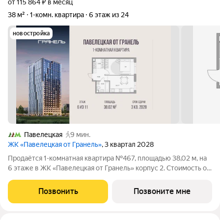
от 115 864 ₽ в месяц
38 м²
1-комн. квартира
6 этаж из 24
новостройка
Павелецкая
9 мин.
ЖК «Павелецкая от Гранель»
, 3 квартал 2028
Продаётся 1-комнатная квартира №467, площадью 38,02 м, на
6 этаже в ЖК «Павелецкая от Гранель» корпус 2. Стоимость от
27645257 руб. Квартира без отделки, планировка
односторонняя, окна во двор. «Павелецкая от Гранель» проект
Позвонить
Позвоните мне
бизнес-класса в