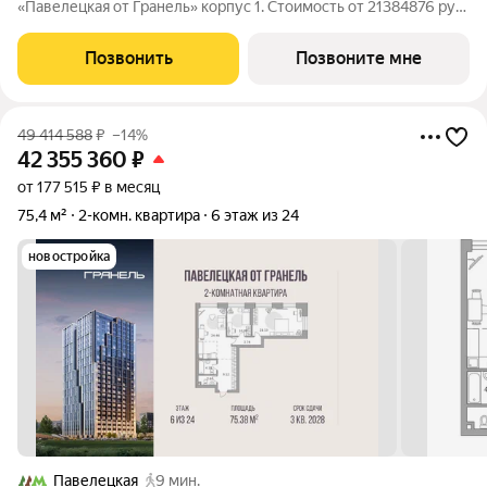
«Павелецкая от Гранель» корпус 1. Стоимость от 21384876 руб.
Квартира без отделки,. «Павелецкая от Гранель» проект
бизнес-класса в историческом Замоскворечье. Расположение
Позвонить
Позвоните мне
рядом с Садовым
49 414 588
₽
–14%
42 355 360
₽
от 177 515 ₽ в месяц
75,4 м²
2-комн. квартира
6 этаж из 24
новостройка
Павелецкая
9 мин.