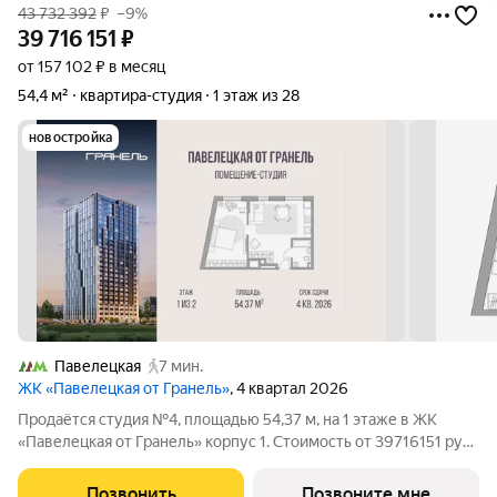
43 732 392
₽
–9%
39 716 151
₽
от 157 102 ₽ в месяц
54,4 м²
квартира-студия
1 этаж из 28
новостройка
Павелецкая
7 мин.
ЖК «Павелецкая от Гранель»
, 4 квартал 2026
Продаётся студия №4, площадью 54,37 м, на 1 этаже в ЖК
«Павелецкая от Гранель» корпус 1. Стоимость от 39716151 руб.
Квартира без отделки,. «Павелецкая от Гранель» проект
бизнес-класса в историческом Замоскворечье. Расположение
Позвонить
Позвоните мне