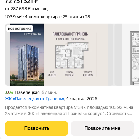
72 731 321
₽
от 287 698 ₽ в месяц
103,9 м²
4-комн. квартира
25 этаж из 28
новостройка
Павелецкая
7 мин.
ЖК «Павелецкая от Гранель»
, 4 квартал 2026
Продаётся 4-комнатная квартира №347, площадью 103,92 м, на
25 этаже в ЖК «Павелецкая от Гранель» корпус 1. Стоимость
от 72731321 руб. Квартира без отделки, планировка угловая,
окна на улицу. «Павелецкая от Гранель» проект бизнес-класса
Позвонить
Позвоните мне
в