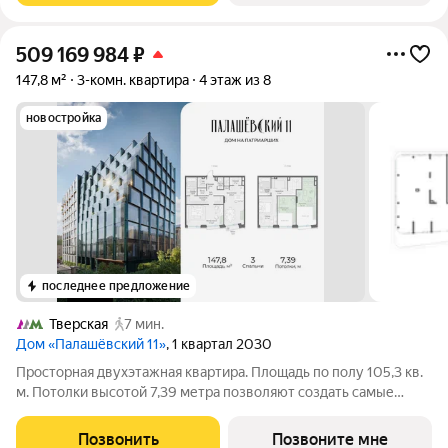
509 169 984
₽
147,8 м²
3-комн. квартира
4 этаж из 8
новостройка
последнее предложение
Тверская
7 мин.
Дом «Палашёвский 11»
, 1 квартал 2030
Просторная двухэтажная квартира. Площадь по полу 105,3 кв.
м. Потолки высотой 7,39 метра позволяют создать самые
смелые сценарии жизни и придают квартире уникальный
стиль и характер. Панорамные окна на каждом этаже
Позвонить
Позвоните мне