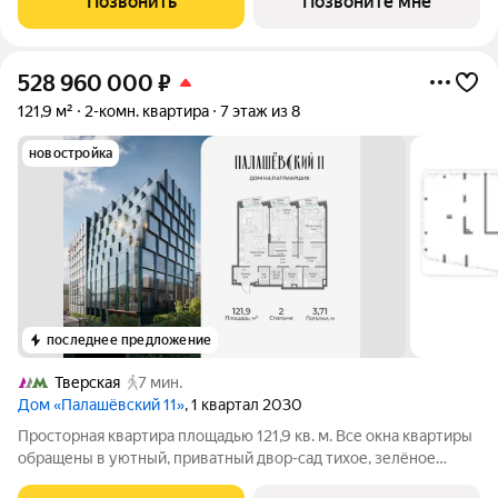
Позвонить
Позвоните мне
кухня-гостиная площадью 86,1 кв. м,
528 960 000
₽
121,9 м²
2-комн. квартира
7 этаж из 8
новостройка
последнее предложение
Тверская
7 мин.
Дом «Палашёвский 11»
, 1 квартал 2030
Просторная квартира площадью 121,9 кв. м. Все окна квартиры
обращены в уютный, приватный двор-сад тихое, зелёное
пространство, защищённое от городского шума, где царит