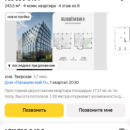
243,5 м²
4-комн. квартира
4 этаж из 8
новостройка
последнее предложение
Тверская
7 мин.
Дом «Палашёвский 11»
, 1 квартал 2030
Просторная двухэтажная квартира площадью 173,1 кв. м. по
полу. Высота потолков 7,39 метра открывает возможности для
реализации самых смелых планировочных решений, наполняя
пространство ощущением масштаба и придавая ему
Позвонить
Позвоните мне
выразительный характер.