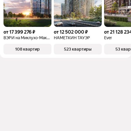
от 17 399 276 ₽
от 12 502 000 ₽
от 21 128 23
ВЭРИ на Миклухо-Маклая
НАМЕТКИН ТАУЭР
Ever
108 квартир
523 квартиры
53 ква