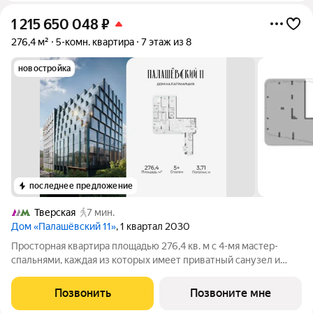
1 215 650 048
₽
276,4 м²
5-комн. квартира
7 этаж из 8
новостройка
последнее предложение
Тверская
7 мин.
Дом «Палашёвский 11»
, 1 квартал 2030
Просторная квартира площадью 276,4 кв. м с 4-мя мастер-
спальнями, каждая из которых имеет приватный санузел и
гардеробную. Отдельный кабинет становится идеальным
местом для работы и вдохновения. В кухне-гостиной
Позвонить
Позвоните мне
площадью 64,8 кв. м приятно собирать