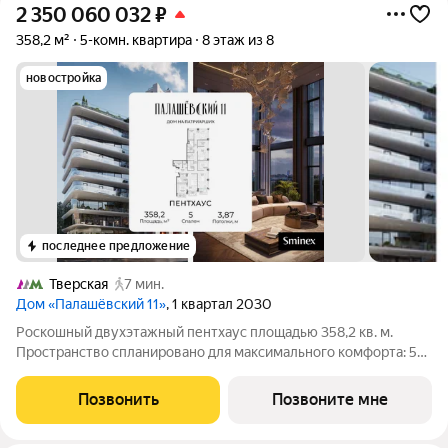
2 350 060 032
₽
358,2 м²
5-комн. квартира
8 этаж из 8
новостройка
последнее предложение
Тверская
7 мин.
Дом «Палашёвский 11»
, 1 квартал 2030
Роскошный двухэтажный пентхаус площадью 358,2 кв. м.
Пространство спланировано для максимального комфорта: 5
мастер-спален с собственными ванными комнатами и
гардеробными, продуманные системы хранения и эффектная
Позвонить
Позвоните мне
кухня-гостиная площадью 77,1 кв. м,