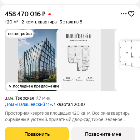
458 470 016
₽
120 м²
2-комн. квартира
5 этаж из 8
новостройка
последнее предложение
Тверская
7 мин.
Дом «Палашёвский 11»
, 1 квартал 2030
Просторная квартира площадью 120 кв. м. Все окна квартиры
обращены в уютный, приватный двор-сад тихое, зелёное
пространство, защищённое от городского шума, где царит
атмосфера уединения и спокойствия. Продуманная
Позвонить
Позвоните мне
планировка позволяет разместить 2