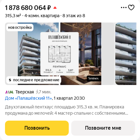
1 878 680 064
₽
315,3 м²
4-комн. квартира
8 этаж из 8
новостройка
последнее предложение
Тверская
7 мин.
Дом «Палашёвский 11»
, 1 квартал 2030
Двухэтажный пентхаус площадью 315,3 кв. м. Планировка
продумана до мелочей: 4 мастер-спальни с собственными
ванными комнатами и гардеробными, функциональные
системы хранения и просторная кухня-гостиная площадью 84
Позвонить
Позвоните мне
кв. м, центральное пространство для