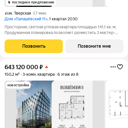
последнее предложение
Тверская
7 мин.
Дом «Палашёвский 11»
, 1 квартал 2030
Просторная, светлая угловая квартира площадью 141,1 кв. м.
Продуманная планировка позволяет разместить 3 мастер-
спальни и большую кухню-гостиную площадью 47,9 кв. м.
Многочисленные панорамные окна и балконы наполняют
Позвонить
Позвоните мне
пространство светом и воздухом,
643 120 000
₽
150,2 м²
3-комн. квартира
6 этаж из 8
новостройка