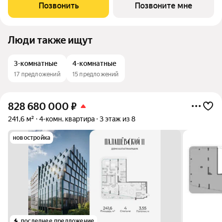
атмосфера уединения и спокойствия. При каждом окне
Позвонить
Позвоните мне
предусмотрен балкон, который
Люди также ищут
3-комнатные
4-комнатные
17 предложений
15 предложений
828 680 000
₽
241,6 м²
4-комн. квартира
3 этаж из 8
новостройка
последнее предложение