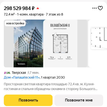
298 529 984
₽
72,4 м²
1-комн. квартира
7 этаж из 8
новостройка
Тверская
7 мин.
Дом «Палашёвский 11»
, 1 квартал 2030
Просторная светлая квартира площадью 72,4 кв. м. Кухня-
гостиная и спальня обращены окнами в сторону Большого
Палашёвского переулка, панорамные окна наполняют
пространство воздухом. Продуманная планировка позволяет
Позвонить
Позвоните мне
разместить одну спальную комнату с