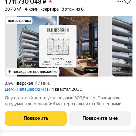
1 711 730 048
₽
307,8 м²
4-комн. квартира
8 этаж из 8
новостройка
последнее предложение
Тверская
7 мин.
Дом «Палашёвский 11»
, 1 квартал 2030
Двухэтажный пентхаус площадью 307,8 кв. м. Планировка
продумана до мелочей: 4 мастер-спальни с собственными
ванными комнатами и гардеробными, функциональные
системы хранения и просторная кухня-гостиная площадью 78,4
Позвонить
Позвоните мне
кв. м, центральное пространство