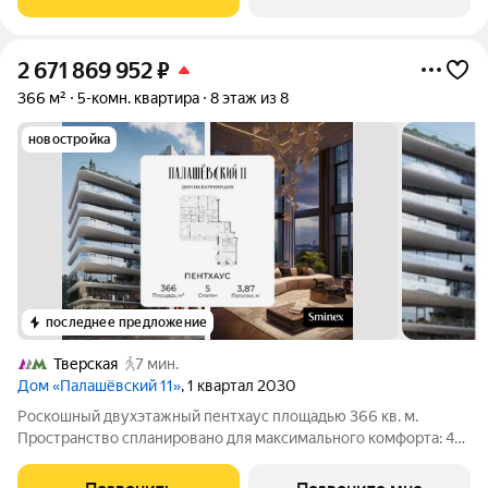
позволяют наслаждаться видами и
2 671 869 952
₽
366 м²
5-комн. квартира
8 этаж из 8
новостройка
последнее предложение
Тверская
7 мин.
Дом «Палашёвский 11»
, 1 квартал 2030
Роскошный двухэтажный пентхаус площадью 366 кв. м.
Пространство спланировано для максимального комфорта: 4
мастер-спальни с собственными ванными комнатами и
гардеробными, продуманные системы хранения и эффектная