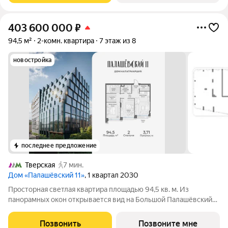
403 600 000
₽
94,5 м²
2-комн. квартира
7 этаж из 8
новостройка
последнее предложение
Тверская
7 мин.
Дом «Палашёвский 11»
, 1 квартал 2030
Просторная светлая квартира площадью 94,5 кв. м. Из
панорамных окон открывается вид на Большой Палашёвский
переулок. Продуманная планировка включает 2 спальни.
Мастер-спальня с собственной гардеробной и ванной
Позвонить
Позвоните мне