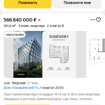
царит атмосфера уединения и спокойствия. Продуманная
Позвонить
Позвоните мне
планировка позволяет разместить
566 840 000
₽
161,6 м²
3-комн. квартира
2 этаж из 8
новостройка
Тверская
7 мин.
Дом «Палашёвский 11»
, 1 квартал 2030
Просторная квартира площадью 161,6 кв. м. Все окна квартиры
обращены в уютный, приватный двор-сад тихое, зелёное
пространство, защищённое от городского шума, где царит