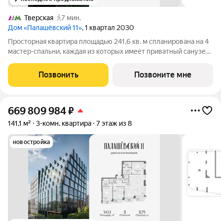
Тверская
7 мин.
Дом «Палашёвский 11»
, 1 квартал 2030
Просторная квартира площадью 241,6 кв. м спланирована на 4
мастер-спальни, каждая из которых имеет приватный санузел
и гардеробную. Кухня-гостиная площадью 62,8 кв. м это
пространство, созданное для жизни и впечатлений. Здесь
Позвонить
Позвоните мне
легко собирать близких,
669 809 984
₽
141,1 м²
3-комн. квартира
7 этаж из 8
новостройка