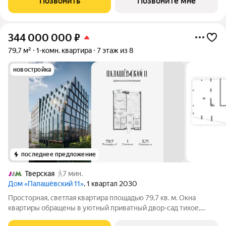
Позвонить
Позвоните мне
разместить одну спальную комнату с
344 000 000
₽
79,7 м²
1-комн. квартира
7 этаж из 8
новостройка
последнее предложение
Тверская
7 мин.
Дом «Палашёвский 11»
, 1 квартал 2030
Просторная, светлая квартира площадью 79,7 кв. м. Окна
квартиры обращены в уютный приватный двор-сад тихое,
зелёное пространство, защищённое от городского шума, где