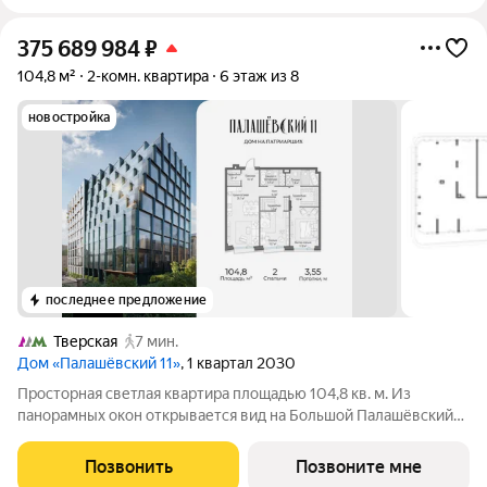
375 689 984
₽
104,8 м²
2-комн. квартира
6 этаж из 8
новостройка
последнее предложение
Тверская
7 мин.
Дом «Палашёвский 11»
, 1 квартал 2030
Просторная светлая квартира площадью 104,8 кв. м. Из
панорамных окон открывается вид на Большой Палашёвский
переулок. Продуманная планировка позволяет разместить 2
мастер-спальни с собственными гардеробными и ванными
Позвонить
Позвоните мне
комнатами, делая квартиру