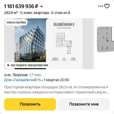
1 161 639 936
₽
282,9 м²
5-комн. квартира
6 этаж из 8
новостройка
последнее предложение
Тверская
7 мин.
Дом «Палашёвский 11»
, 1 квартал 2030
Просторная квартира площадью 282,9 кв. м спланирована на 4
мастер-спальни, каждая из которых имеет приватный санузел
и гардеробную. Отдельный кабинет становится идеальным
местом для работы и вдохновения. В кухне-гостиной
Позвонить
Позвоните мне
площадью 60,1 кв. м приятно