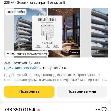
235 м²
3-комн. квартира
8 этаж из 8
новостройка
последнее предложение
Тверская
7 мин.
Дом «Палашёвский 11»
, 1 квартал 2030
Двухэтажный пентхаус площадью 235 кв. м. Пространство
спланировано для максимального комфорта: 3 мастер-спальни
с собственными ванными комнатами и гардеробными,
продуманные системы хранения и эффектная кухня-гостиная
Позвонить
Позвоните мне
площадью 85,1 кв. м, идеальное
733 350 016
₽