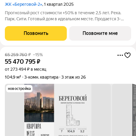
ЖК «Береговой-2»
, 1 квартал 2025
Прогнозный рост стоимости +50% в течение 2,5 лет. Река.
Парк. Сити. Готовый дом в идеальном месте. Продается 3-
комнатная квартира на 22-м этаже с панорамным остеклением
и видом на Москву-реку. Береговой - квартал-курорт в центре
Позвонить
Позвоните мне
столицы. Пешеходная
65 259 760
₽
–15%
55 470 795
₽
от 273 494 ₽ в месяц
104,9 м²
3-комн. квартира
3 этаж из 26
новостройка