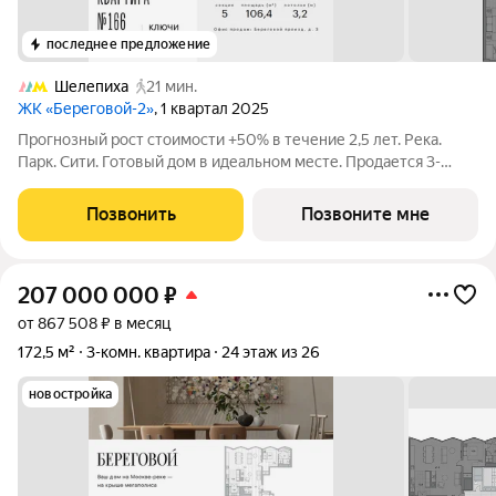
последнее предложение
Шелепиха
21 мин.
ЖК «Береговой-2»
, 1 квартал 2025
Прогнозный рост стоимости +50% в течение 2,5 лет. Река.
Парк. Сити. Готовый дом в идеальном месте. Продается 3-
комнатная квартира на 5-м этаже с панорамным остеклением
и видом на Москву-реку. Береговой - квартал-курорт в центре
Позвонить
Позвоните мне
столицы. Пешеходная
207 000 000
₽
от 867 508 ₽ в месяц
172,5 м²
3-комн. квартира
24 этаж из 26
новостройка