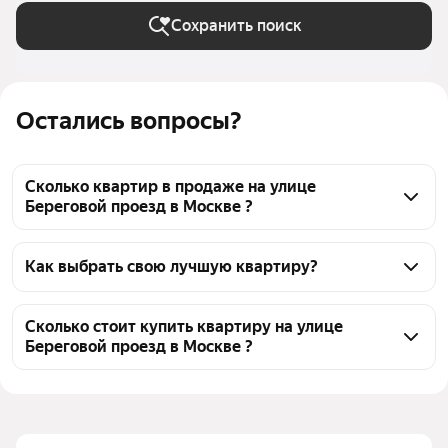
Сохранить поиск
Остались вопросы?
Сколько квартир в продаже на улице
Береговой проезд в Москве ?
На Яндекс Недвижимости в продаже на улице 
Береговой проезд в Москве 50 квартир 50 
Как выбрать свою лучшую квартиру?
объявлений от застройщиков
Чтобы купить квартиру двухуровневую на улице 
Береговой проезд, воспользуйтесь тепловой 
Сколько стоит купить квартиру на улице
Береговой проезд в Москве ?
картой для оценки инфраструктуры и 
транспортной доступности в выбранном районе на 
Цена за квадратный метр
520 149 — 1,3 млн ₽
улице Береговой проезд в Москве
Площадь
45 — 205 м²
Для легкого выбора подходящей квартиры в 
Самые популярные запросы
«3-комнатные»