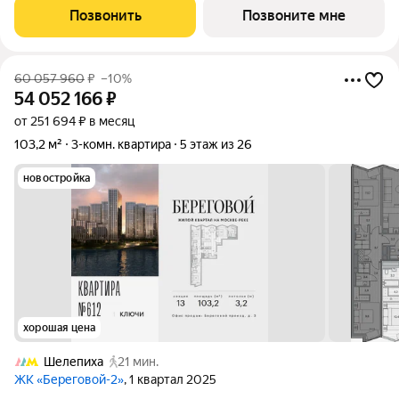
и видом на закрытый парковый двор. Береговой - квартал-
Позвонить
Позвоните мне
курорт в центре столицы.
60 057 960
₽
–10%
54 052 166
₽
от 251 694 ₽ в месяц
103,2 м²
3-комн. квартира
5 этаж из 26
новостройка
хорошая цена
Шелепиха
21 мин.
ЖК «Береговой-2»
, 1 квартал 2025