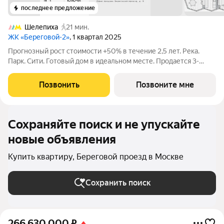
последнее предложение
Шелепиха
21 мин.
ЖК «Береговой-2»
, 1 квартал 2025
Прогнозный рост стоимости +50% в течение 2,5 лет. Река.
Парк. Сити. Готовый дом в идеальном месте. Продается 3-
комнатная квартира на 2-м этаже с панорамным остеклением
и видом на закрытый парковый двор. Береговой - квартал-
Позвонить
Позвоните мне
курорт в центре столицы.
Сохраняйте поиск и не упускайте
новые объявления
Купить квартиру, Береговой проезд в Москве
Сохранить поиск
266 630 000
₽