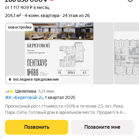
от 1 117 409 ₽ в месяц
205,1 м²
4-комн. квартира
24 этаж из 26
новостройка
последнее предложение
Шелепиха
21 мин.
ЖК «Береговой-2»
, 1 квартал 2025
Прогнозный рост стоимости +50% в течение 2,5 лет. Река.
Парк. Сити. Готовый дом в идеальном месте. Продается 4-
комнатная квартира на 24-м этаже с панорамным остеклением
и видом на Москву-реку. Береговой - квартал-курорт в центре
Позвонить
Позвоните мне
столицы. Пешеходная