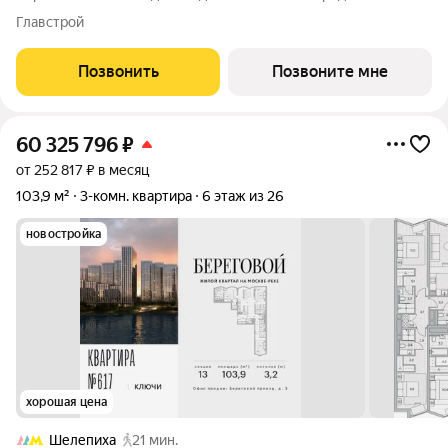
комнатная квартира на 4-м этаже с панорамным остеклением
Главстрой
и видом на Москву-реку. Береговой - квартал-курорт в центре
столицы. Пешеходная
Позвонить
Позвоните мне
60 325 796
₽
от 252 817 ₽ в месяц
103,9 м²
3-комн. квартира
6 этаж из 26
новостройка
хорошая цена
Шелепиха
21 мин.