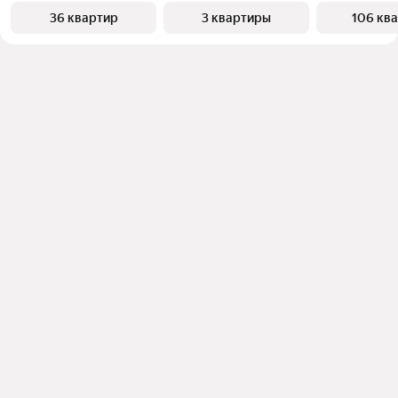
36 квартир
3 квартиры
106 кв