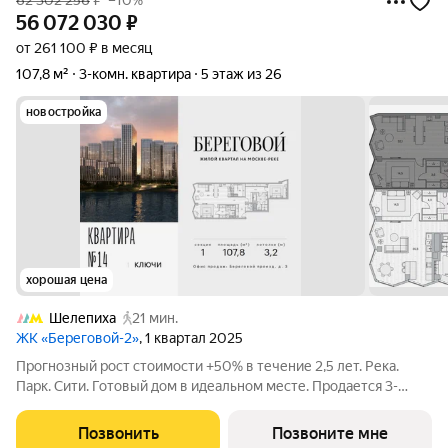
62 302 256
₽
–10%
56 072 030
₽
от 261 100 ₽ в месяц
107,8 м²
3-комн. квартира
5 этаж из 26
новостройка
хорошая цена
Шелепиха
21 мин.
ЖК «Береговой-2»
, 1 квартал 2025
Прогнозный рост стоимости +50% в течение 2,5 лет. Река.
Парк. Сити. Готовый дом в идеальном месте. Продается 3-
комнатная квартира на 5-м этаже с панорамным остеклением
и видом на Москву-реку. Береговой - квартал-курорт в центре
Позвонить
Позвоните мне
столицы. Пешеходная