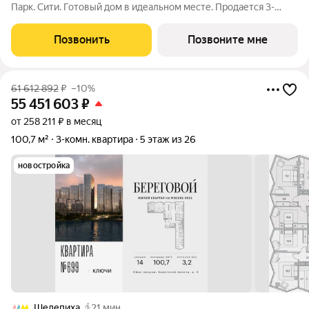
Парк. Сити. Готовый дом в идеальном месте. Продается 3-
комнатная квартира на 11-м этаже с панорамным остеклением
и видом на закрытый парковый двор. Береговой - квартал-
Позвонить
Позвоните мне
курорт в центре столицы.
61 612 892
₽
–10%
55 451 603
₽
от 258 211 ₽ в месяц
100,7 м²
3-комн. квартира
5 этаж из 26
новостройка
Шелепиха
21 мин.