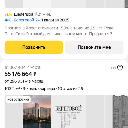
Шелепиха
21 мин.
ЖК «Береговой-2»
, 1 квартал 2025
Прогнозный рост стоимости +50% в течение 2,5 лет. Река.
Парк. Сити. Готовый дом в идеальном месте. Продается 3-
комнатная квартира на 3-м этаже с панорамным остеклением
и видом на Москву-реку. Береговой - квартал-курорт в центре
Позвонить
Позвоните мне
столицы. Пешеходная
61 307 404
₽
–10%
55 176 664
₽
от 256 931 ₽ в месяц
103,2 м²
3-комн. квартира
10 этаж из 26
новостройка