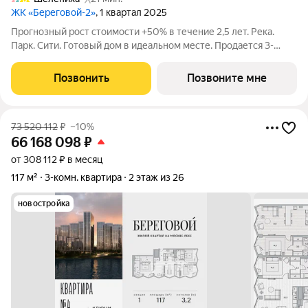
ЖК «Береговой-2»
, 1 квартал 2025
Прогнозный рост стоимости +50% в течение 2,5 лет. Река.
Парк. Сити. Готовый дом в идеальном месте. Продается 3-
комнатная квартира на 5-м этаже с панорамным остеклением
и видом на школу. Береговой - квартал-курорт в центре
Позвонить
Позвоните мне
столицы. Пешеходная
73 520 112
₽
–10%
66 168 098
₽
от 308 112 ₽ в месяц
117 м²
3-комн. квартира
2 этаж из 26
новостройка