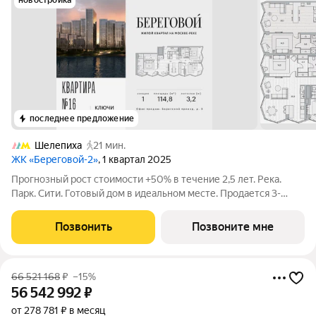
новостройка
последнее предложение
Шелепиха
21 мин.
ЖК «Береговой-2»
, 1 квартал 2025
Прогнозный рост стоимости +50% в течение 2,5 лет. Река.
Парк. Сити. Готовый дом в идеальном месте. Продается 3-
комнатная квартира на 5-м этаже с панорамным остеклением
и видом на закрытый парковый двор. Береговой - квартал-
Позвонить
Позвоните мне
курорт в центре столицы.
66 521 168
₽
–15%
56 542 992
₽
от 278 781 ₽ в месяц