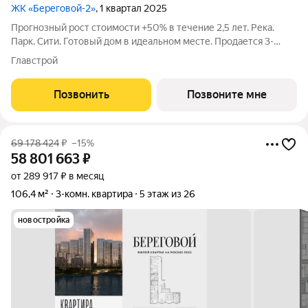
ЖК «Береговой-2»
, 1 квартал 2025
Прогнозный рост стоимости +50% в течение 2,5 лет. Река.
Парк. Сити. Готовый дом в идеальном месте. Продается 3-
комнатная квартира на 6-м этаже с панорамным остеклением
Главстрой
и видом на школу. Береговой - квартал-курорт в центре
столицы. Пешеходная
Позвонить
Позвоните мне
69 178 424
₽
–15%
58 801 663
₽
от 289 917 ₽ в месяц
106,4 м²
3-комн. квартира
5 этаж из 26
новостройка