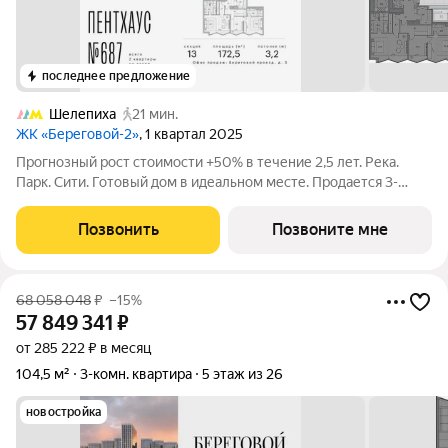
последнее предложение
Шелепиха
21 мин.
ЖК «Береговой-2»
, 1 квартал 2025
Прогнозный рост стоимости +50% в течение 2,5 лет. Река.
Парк. Сити. Готовый дом в идеальном месте. Продается 3-
комнатная квартира на 24-м этаже с панорамным остеклением
и видом на Москву-реку. Береговой - квартал-курорт в центре
Позвонить
Позвоните мне
столицы. Пешеходная
68 058 048
₽
–15%
57 849 341
₽
от 285 222 ₽ в месяц
104,5 м²
3-комн. квартира
5 этаж из 26
новостройка