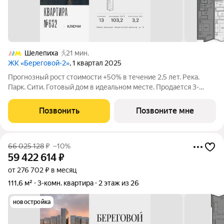
Шелепиха
21 мин.
ЖК «Береговой-2»
, 1 квартал 2025
Прогнозный рост стоимости +50% в течение 2,5 лет. Река.
Парк. Сити. Готовый дом в идеальном месте. Продается 3-
комнатная квартира на 10-м этаже с панорамным остеклением
и видом на закрытый парковый двор. Береговой - квартал-
Позвонить
Позвоните мне
курорт в центре столицы.
66 025 128
₽
–10%
59 422 614
₽
от 276 702 ₽ в месяц
111,6 м²
3-комн. квартира
2 этаж из 26
новостройка