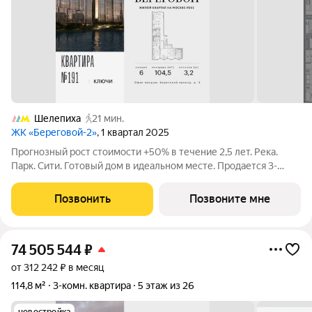
Шелепиха
21 мин.
ЖК «Береговой-2»
, 1 квартал 2025
Прогнозный рост стоимости +50% в течение 2,5 лет. Река.
Парк. Сити. Готовый дом в идеальном месте. Продается 3-
комнатная квартира на 5-м этаже с панорамным остеклением
и видом на Москву-реку. Береговой - квартал-курорт в центре
Позвонить
Позвоните мне
столицы. Пешеходная
74 505 544
₽
от 312 242 ₽ в месяц
114,8 м²
3-комн. квартира
5 этаж из 26