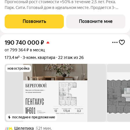
Прогнозный рост стоимости +50% в течение 2,5 лет. Река.
Парк. Сити. Готовый дом в идеальном месте. Продается 3-
комнатная квартира на 5-м этаже с панорамным остеклением
и видом на школу. Береговой - квартал-курорт в центре
Позвонить
Позвоните мне
столицы. Пешеходная
190 740 000
₽
от 799 364 ₽ в месяц
173,4 м²
3-комн. квартира
22 этаж из 26
новостройка
последнее предложение
Шелепиха
21 мин.