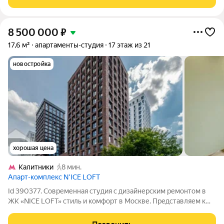
пространство, на территории которого
8 500 000
₽
17,6 м²
апартаменты-студия
17 этаж из 21
новостройка
хорошая цена
Калитники
8 мин.
Апарт-комплекс N’ICE LOFT
Id 390377. Современная студия с дизайнерским ремонтом в
ЖК «NICE LOFT» стиль и комфорт в Москве. Представляем к
продаже светлую студию в уникальном жилом комплексе,
созданном для активной и комфортной городской жизни. Это