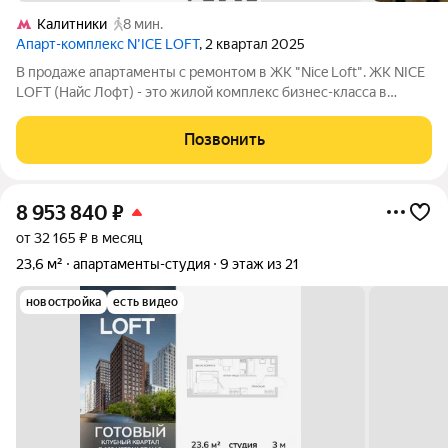
Калитники
8 мин.
Апарт-комплекс N’ICE LOFT
, 2 квартал 2025
В продаже апартаменты с ремонтом в ЖК "Nice Loft". ЖК NICE
LOFT (Найс Лофт) - это жилой комплекс бизнес-класса в
Москве, расположенный в Нижегородском районе. 7 корпусов
переменной этажности - от 4 до 21 этажа. Имеется подземный
Позвонить
паркинг. В его состав
8 953 840
₽
от 32 165 ₽ в месяц
23,6 м²
апартаменты-студия
9 этаж из 21
новостройка
есть видео