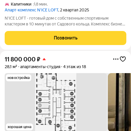
Калитники
8 мин.
Апарт-комплекс N’ICE LOFT
, 2 квартал 2025
N'ICE LOFT - готовый дом с собственным спортивным
кластером в 10 минутах от Садового кольца. Комплекс бизнес-
класса N'ICE LOFT, девелопером которого выступила
компания КОЛДИ, представляет собой знаковое жилое
Позвонить
пространство, на территории которого
11 800 000
₽
28,1 м²
апартаменты-студия
4 этаж из 18
новостройка
хорошая цена