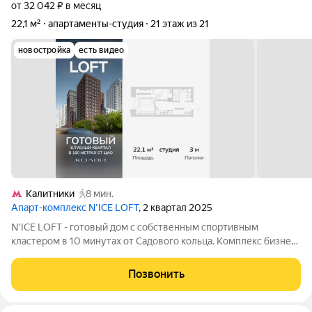
от 32 042 ₽ в месяц
22,1 м²
апартаменты-студия
21 этаж из 21
новостройка
есть видео
Калитники
8 мин.
Апарт-комплекс N’ICE LOFT
, 2 квартал 2025
N'ICE LOFT - готовый дом с собственным спортивным
кластером в 10 минутах от Садового кольца. Комплекс бизнес-
класса N'ICE LOFT, девелопером которого выступила
компания КОЛДИ, представляет собой знаковое жилое
Позвонить
пространство, на территории которого