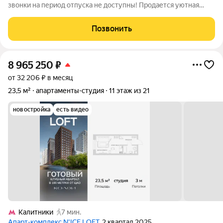
звонки на период отпуска не доступны! Продается уютная
студия (апартаменты) в доме бизнес-класса ЖК Nice Loft на 7
этаже (корпус 5). В студии имеется все для комфортного
Позвонить
проживания 1-2
8 965 250
₽
от 32 206 ₽ в месяц
23,5 м²
апартаменты-студия
11 этаж из 21
новостройка
есть видео
Калитники
7 мин.
Апарт-комплекс N’ICE LOFT
, 2 квартал 2025