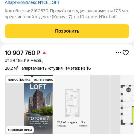
Апарт-комплекс N’ICE LOFT
Код объекта: 2160870. Продаётся студия-апартаменты 17,5 м в
пред чистовой отделке (Корпус 7), на 10 этаже. N'ice Loft -
первый апарт-комплекс в России, представляющий собой
полноценный спортивный кластер. Сердце проекта
Позвонить
физкультурно-оздоровительный
10 907 760
₽
от 39 185 ₽ в месяц
28,2 м²
апартаменты-студия
14 этаж из 16
новостройка
есть видео
хорошая цена