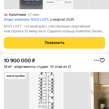
Калитники
7 мин.
Апарт-комплекс N’ICE LOFT
, 2 квартал 2025
N'ICE LOFT - готовый дом с собственным спортивным
кластером в 10 минутах от Садового кольца. Комплекс бизнес-
класса N'ICE LOFT, девелопером которого выступила
компания КОЛДИ, представляет собой знаковое жилое
Позвонить
пространство, на территории которого
10 900 000
₽
18 м²
апартаменты-студия
10 этаж из 21
новостройка