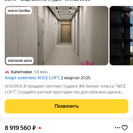
новостройка
хорошая цена
Калитники
8 мин.
Апарт-комплекс N’ICE LOFT
, 2 квартал 2025
Id 65959. В продаже светлая студия в ЖК бизнес-класса "NICE
LOFT" Создайте уютное пространство для себя или сдачи в
аренду, как инвестиция с хорошей окупаемостью. ЖК "NICE
LOFT" приватный квартал бизнес-класса с премиальной
Позвонить
инфраструктурой,
8 919 560
₽