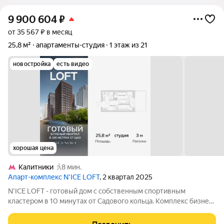
9 900 604
₽
от 35 567 ₽ в месяц
25,8 м²
апартаменты-студия
1 этаж из 21
новостройка
есть видео
хорошая цена
Калитники
8 мин.
Апарт-комплекс N’ICE LOFT
, 2 квартал 2025
N'ICE LOFT - готовый дом с собственным спортивным
кластером в 10 минутах от Садового кольца. Комплекс бизнес-
класса N'ICE LOFT, девелопером которого выступила
компания КОЛДИ, представляет собой знаковое жилое