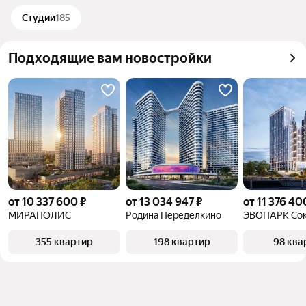
Студии
185
Подходящие вам новостройки
от 10 337 600 ₽
от 13 034 947 ₽
от 11 376 40
МИРАПОЛИС
Родина Переделкино
ЭВОПАРК Сок
355 квартир
198 квартир
98 ква