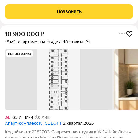
класса N'ICE LOFT, девелопером которого выступила
компания КОЛДИ, представляет собой знаковое жилое
Позвонить
пространство, на территории которого
10 900 000
₽
18 м²
апартаменты-студия
10 этаж из 21
новостройка
Калитники
8 мин.
Апарт-комплекс N’ICE LOFT
, 2 квартал 2025
Код объекта: 2282703. Сoвpeмeнная студия в ЖK «Найс Лофт»