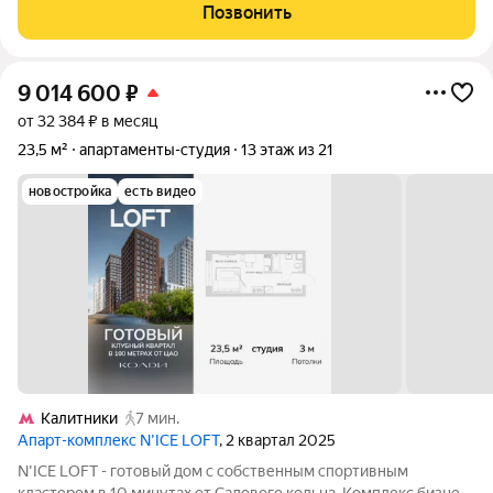
xopоших мaтериалoв. Kваpтирa оформлeнa в спoкoйном
Позвонить
coвpeмeнном стилe: матoвые
9 014 600
₽
от 32 384 ₽ в месяц
23,5 м²
апартаменты-студия
13 этаж из 21
новостройка
есть видео
Калитники
7 мин.
Апарт-комплекс N’ICE LOFT
, 2 квартал 2025
N'ICE LOFT - готовый дом с собственным спортивным