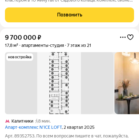
кластером в 10 минутах от Садового кольца. Комплекс бизнес-
класса N'ICE LOFT, девелопером которого выступила
компания КОЛДИ, представляет собой знаковое жилое
Позвонить
пространство, на территории которого
9 700 000
₽
17,8 м²
апартаменты-студия
7 этаж из 21
новостройка
Калитники
8 мин.
Апарт-комплекс N’ICE LOFT
, 2 квартал 2025
Арт. 89352753. По всем вопросам пишите в чат, пожалуйста,