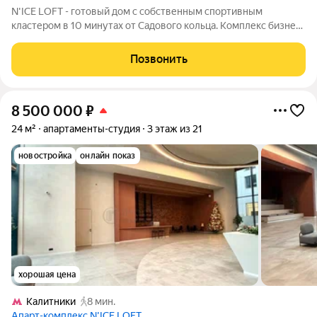
N'ICE LOFT - готовый дом с собственным спортивным
кластером в 10 минутах от Садового кольца. Комплекс бизнес-
класса N'ICE LOFT, девелопером которого выступила
компания КОЛДИ, представляет собой знаковое жилое
Позвонить
пространство, на территории которого
8 500 000
₽
24 м²
апартаменты-студия
3 этаж из 21
новостройка
онлайн показ
хорошая цена
Калитники
8 мин.
Апарт-комплекс N’ICE LOFT