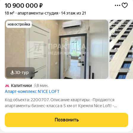
10 900 000
₽
18 м²
апартаменты-студия
14 этаж из 21
новостройка
3D-тур
Калитники
8 мин.
Апарт-комплекс N’ICE LOFT
Код объекта: 2200707. Описание квартиры: -Продаются
апартаменты бизнес-класса в 5 км от Кремля Nice Loft! -
Квартира отремонтирована по дизайн-проекту и полностью
укомплектована качественной мебелью и техникой. -Высокие
Позвонить
потолки (3 метра) и открытый