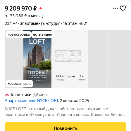
9 209 970
₽
от 33 086 ₽ в месяц
23,1 м²
апартаменты-студия
15 этаж из 21
новостройка
есть видео
хорошая цена
Калитники
8 мин.
Апарт-комплекс N’ICE LOFT
, 2 квартал 2025
N'ICE LOFT - готовый дом с собственным спортивным
кластером в 10 минутах от Садового кольца. Комплекс бизнес-
класса N'ICE LOFT, девелопером которого выступила
компания КОЛДИ, представляет собой знаковое жилое
Позвонить