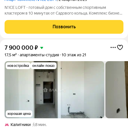
N'ICE LOFT - готовый дом с собственным спортивным
кластером в 10 минутах от Садового кольца. Комплекс бизнес-
класса N'ICE LOFT, девелопером которого выступила
компания КОЛДИ, представляет собой знаковое жилое
Позвонить
пространство, на территории которого
7 900 000
₽
17,5 м²
апартаменты-студия
10 этаж из 21
новостройка
онлайн показ
хорошая цена
Калитники
8 мин.