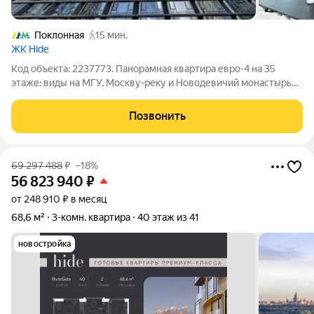
Поклонная
15 мин.
ЖК Hide
Код объекта: 2237773. Панорамная квартира евро-4 на 35
этаже: виды на МГУ, Москву-реку и Новодевичий монастырь
Идеальная квартира с авторским дизайнерским ремонтом и
продуманной инженерией. Полностью укомплектована
Позвонить
техникой и необходимой мебелью.
69 297 488
₽
–18%
56 823 940
₽
от 248 910 ₽ в месяц
68,6 м²
3-комн. квартира
40 этаж из 41
новостройка