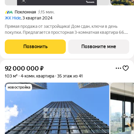
Поклонная
15 мин.
ЖК Hide
, 3 квартал 2024
Прямая продажа от застройщика! Дом сдан, ключи в день
покупки. Предлагается просторная 3-комнатная квартира 66.1
м с отделкой white box на 39 этаже в проекте hide жилом
небоскребе премиум-класса от Dominanta и MR. ТОП-ВИДЫ
Позвонить
Позвоните мне
НА 360: Воробьевы горы,
92 000 000
₽
103 м²
4-комн. квартира
35 этаж из 41
новостройка