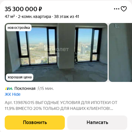
35 300 000
₽
47 м²
2-комн. квартира
38 этаж из 41
новостройка
хорошая цена
Поклонная
15 мин.
ЖК Hide
Арт. 139876015 ВЫГОДНЫЕ УСЛОВИЯ ДЛЯ ИПОТЕКИ ОТ
11,9% ВМЕСТО 20% ТОЛЬКО ДЛЯ НАШИХ КЛИЕНТОВ!
Предлагаем вашему вниманию роскошную евро-2 квартиру с
панорамным видом на Москва-Сити. Это видовая квартира на
Позвонить
Написать
38 этаже премиального ЖК Hide. Характеристики: