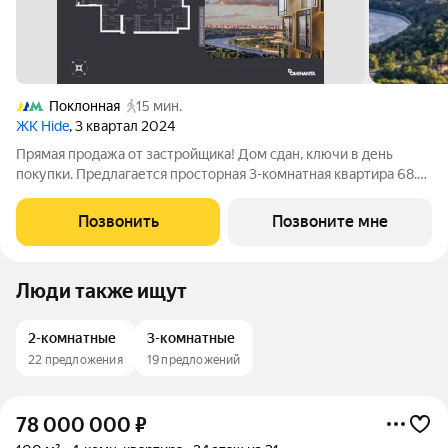
Поклонная
15 мин.
ЖК Hide
, 3 квартал 2024
Прямая продажа от застройщика! Дом сдан, ключи в день
покупки. Предлагается просторная 3-комнатная квартира 68.6
м с отделкой white box на 40 этаже в проекте hide жилом
небоскребе премиум-класса от Dominanta и MR. ТОП-ВИДЫ
Позвонить
Позвоните мне
НА 360: Воробьевы горы,
Люди также ищут
2-комнатные
3-комнатные
22 предложения
19 предложений
78 000 000
₽