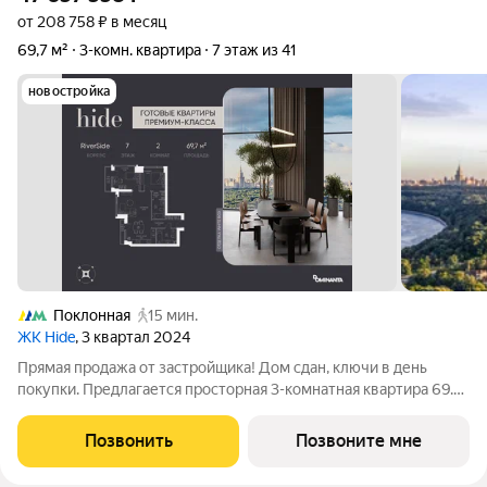
от 208 758 ₽ в месяц
69,7 м²
3-комн. квартира
7 этаж из 41
новостройка
Поклонная
15 мин.
ЖК Hide
, 3 квартал 2024
Прямая продажа от застройщика! Дом сдан, ключи в день
покупки. Предлагается просторная 3-комнатная квартира 69.7
м с отделкой white box на 7 этаже в проекте hide жилом
небоскребе премиум-класса от Dominanta и MR. ТОП-ВИДЫ
Позвонить
Позвоните мне
НА 360: Воробьевы горы,