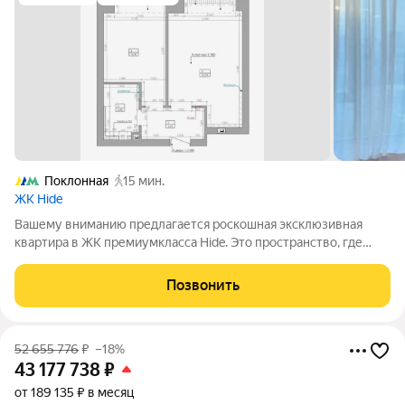
Поклонная
15 мин.
ЖК Hide
Вашему вниманию предлагается роскошная эксклюзивная
квартира в ЖК премиумкласса Hide. Это пространство, где
природные текстуры встречаются с высокими технологиями и
безупречным сервисом. Квартира выполнена по авторскому
Позвонить
дизайнпроекту с использованием
52 655 776
₽
–18%
43 177 738
₽
от 189 135 ₽ в месяц