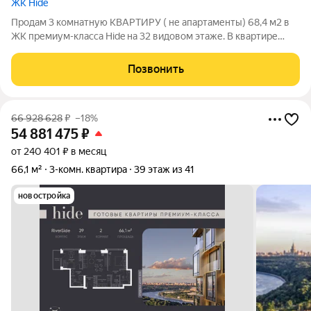
ЖК Hide
Продам 3 комнатную КВАРТИРУ ( не апартаменты) 68,4 м2 в
ЖК премиум-класса Hide на 32 видовом этаже. В квартире
кухня-гостиная, две спальни, прихожая, 2 санузла, высокие
потолки 3,25 м. Панорамные окна на две стороны света
Позвонить
открываю прекрасные виды на
66 928 628
₽
–18%
54 881 475
₽
от 240 401 ₽ в месяц
66,1 м²
3-комн. квартира
39 этаж из 41
новостройка