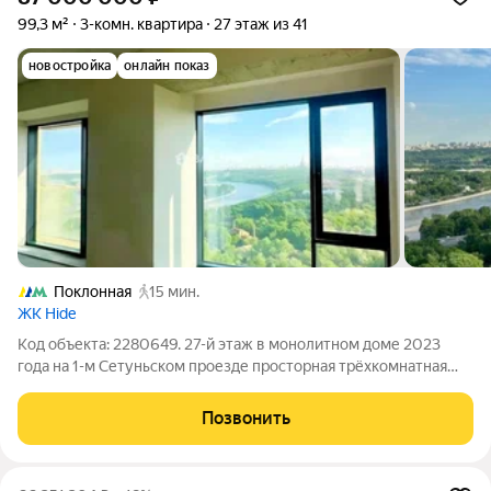
99,3 м²
3-комн. квартира
27 этаж из 41
новостройка
онлайн показ
Поклонная
15 мин.
ЖК Hide
Код объекта: 2280649. 27-й этаж в монолитном доме 2023
года на 1-м Сетуньском проезде просторная трёхкомнатная
квартира 99,3 м с высотой потолков 3,1 м и окнами,
выходящими на улицу. С первых шагов ощущается свет и
Позвонить
воздух: большие окна, высокие