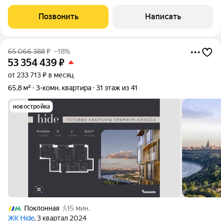
готовой чистовой отделкой расположена на 26 этаже в
корпусе 1. Современный интерьер оформлен в светлых
Позвонить
Написать
кремовых тонах. Панорамные окна в пол,
65 066 388
₽
–18%
53 354 439
₽
от 233 713 ₽ в месяц
65,8 м²
3-комн. квартира
31 этаж из 41
новостройка
Поклонная
15 мин.
ЖК Hide
, 3 квартал 2024