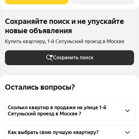
НА 360: Воробьевы горы,
Сохраняйте поиск и не упускайте
новые объявления
Купить квартиру, 1-й Сетуньский проезд в Москве
Сохранить поиск
Остались вопросы?
Сколько квартир в продаже на улице 1-й
Сетуньский проезд в Москве ?
На Яндекс Недвижимости в продаже на улице 1-й 
Сетуньский проезд в Москве 51 квартира, из них 41 
Как выбрать свою лучшую квартиру?