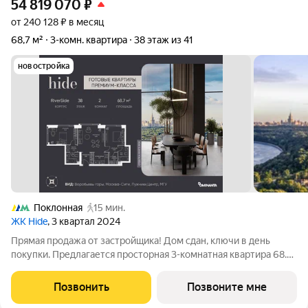
54 819 070
₽
от 240 128 ₽ в месяц
68,7 м²
3-комн. квартира
38 этаж из 41
новостройка
Поклонная
15 мин.
ЖК Hide
, 3 квартал 2024
Прямая продажа от застройщика! Дом сдан, ключи в день
покупки. Предлагается просторная 3-комнатная квартира 68.7
м с отделкой white box на 38 этаже в проекте hide жилом
небоскребе премиум-класса от Dominanta и MR. ТОП-ВИДЫ
Позвонить
Позвоните мне
НА 360: Воробьевы горы,