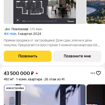
Поклонная
15 мин.
ЖК Hide
, 3 квартал 2024
Прямая продажа от застройщика! Дом сдан, ключи в день
покупки. Предлагается просторная 3-комнатная квартира 68.7
м с отделкой white box на 36 этаже в проекте hide жилом
небоскребе премиум-класса от Dominanta и MR. ТОП-ВИДЫ
Позвонить
Позвоните мне
НА 360: Воробьевы горы,
43 500 000
₽
49,1 м²
1-комн. квартира
26 этаж из 41
новостройка