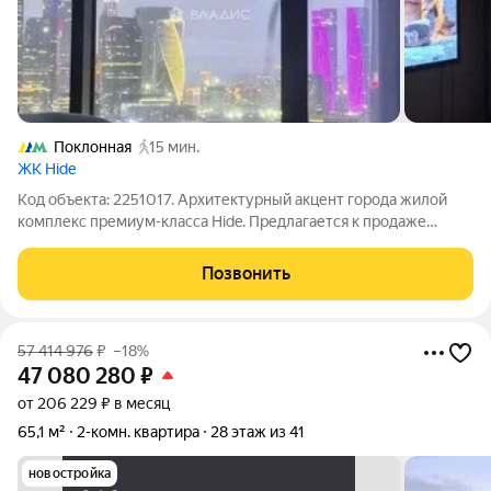
Поклонная
15 мин.
ЖК Hide
Код объекта: 2251017. Архитектурный акцент города жилой
комплекс премиум-класса Hide. Предлагается к продаже
редкий лот квартира с прямым панорамным видом на 180 на
Москва-Сити и центр города. Расположен рядом с
Позвонить
Воробьевской набережной, Воробьевыми
57 414 976
₽
–18%
47 080 280
₽
от 206 229 ₽ в месяц
65,1 м²
2-комн. квартира
28 этаж из 41
новостройка