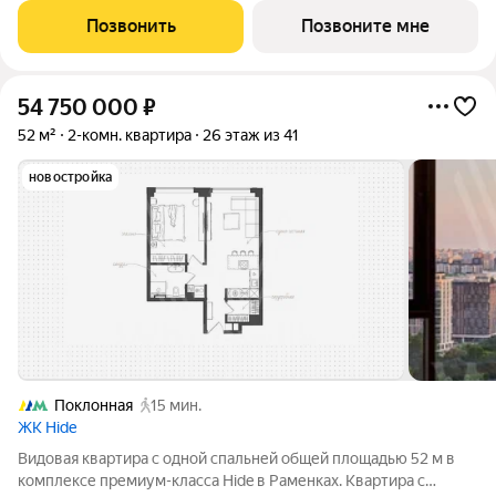
небоскребе премиум-класса от Dominanta и MR. ТОП-ВИДЫ
Позвонить
Позвоните мне
НА 360: Воробьевы горы,
54 750 000
₽
52 м²
2-комн. квартира
26 этаж из 41
новостройка
Поклонная
15 мин.
ЖК Hide
Видовая квартира с одной спальней общей площадью 52 м в
комплексе премиум-класса Hide в Раменках. Квартира с