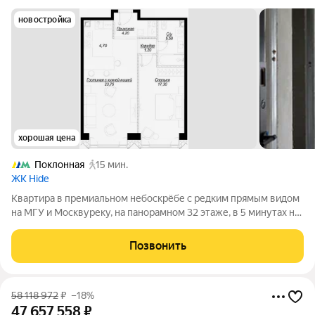
новостройка
хорошая цена
Поклонная
15 мин.
ЖК Hide
Квартира в премиальном небоскрёбе с редким прямым видом
на МГУ и Москвуреку, на панорамном 32 этаже, в 5 минутах на
авто от МоскваСити. Об объекте 2 комнатнаяквартира
продуманной планировки: просторная кухнягостиная и
Позвонить
изолированная спальня, идеальна
58 118 972
₽
–18%
47 657 558
₽