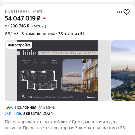
65 911 000
₽
–18%
54 047 019
₽
от 236 746 ₽ в месяц
66,1 м²
3-комн. квартира
35 этаж из 41
новостройка
Поклонная
15 мин.
ЖК Hide
, 3 квартал 2024
Прямая продажа от застройщика! Дом сдан, ключи в день
покупки. Предлагается просторная 3-комнатная квартира 66.1
м с отделкой white box на 35 этаже в проекте hide жилом