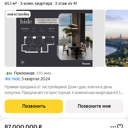
65,1 м²
3-комн. квартира
3 этаж из 41
новостройка
Поклонная
15 мин.
ЖК Hide
, 3 квартал 2024
Прямая продажа от застройщика! Дом сдан, ключи в день
покупки. Предлагается просторная 3-комнатная квартира 65.1
м с отделкой white box на 3 этаже в проекте hide жилом
небоскребе премиум-класса от Dominanta и MR. ТОП-ВИДЫ
Позвонить
Позвоните мне
НА 360: Воробьевы горы,
87 000 000
₽