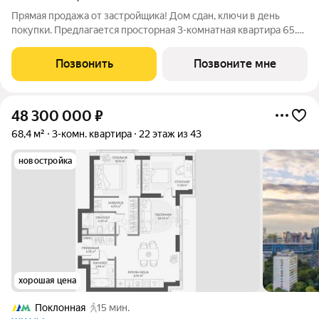
Прямая продажа от застройщика! Дом сдан, ключи в день
покупки. Предлагается просторная 3-комнатная квартира 65.8
м с отделкой white box на 31 этаже в проекте hide жилом
небоскребе премиум-класса от Dominanta и MR. ТОП-ВИДЫ
Позвонить
Позвоните мне
НА 360: Воробьевы горы,
48 300 000
₽
68,4 м²
3-комн. квартира
22 этаж из 43
новостройка
хорошая цена
Поклонная
15 мин.