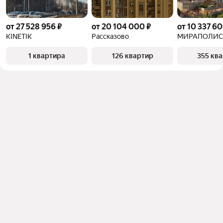
от 27 528 956 ₽
от 20 104 000 ₽
от 10 337 60
KINETIK
Рассказово
МИРАПОЛИС
1 квартира
126 квартир
355 кв