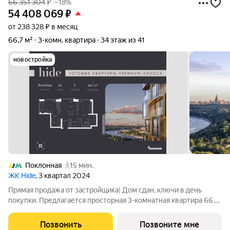
66 351 304
₽
–18%
54 408 069
₽
от 238 328 ₽ в месяц
66,7 м²
3-комн. квартира
34 этаж из 41
новостройка
Поклонная
15 мин.
ЖК Hide
, 3 квартал 2024
Прямая продажа от застройщика! Дом сдан, ключи в день
покупки. Предлагается просторная 3-комнатная квартира 66.7
м с отделкой white box на 34 этаже в проекте hide жилом
небоскребе премиум-класса от Dominanta и MR. ТОП-ВИДЫ
Позвонить
Позвоните мне