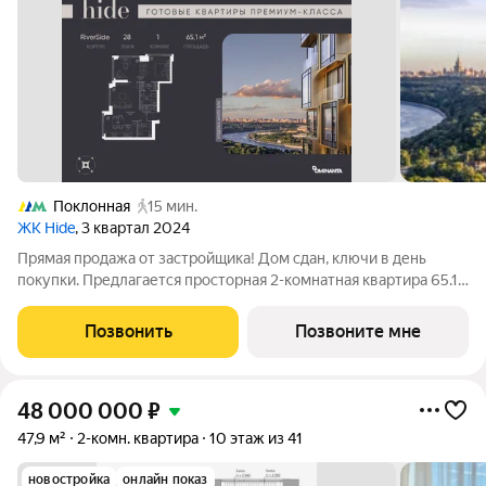
Поклонная
15 мин.
ЖК Hide
, 3 квартал 2024
Прямая продажа от застройщика! Дом сдан, ключи в день
покупки. Предлагается просторная 2-комнатная квартира 65.1
м с отделкой white box на 28 этаже в проекте hide жилом
небоскребе премиум-класса от Dominanta и MR. ТОП-ВИДЫ
Позвонить
Позвоните мне
НА 360: Воробьевы горы,
48 000 000
₽
47,9 м²
2-комн. квартира
10 этаж из 41
новостройка
онлайн показ