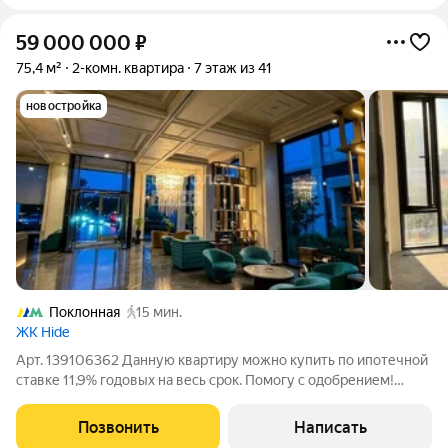
59 000 000
₽
75,4 м²
2-комн. квартира
7 этаж из 41
новостройка
Поклонная
15 мин.
ЖК Hide
Арт. 139106362 Данную квартиру можно купить по ипотечной
ставке 11,9% годовых на весь срок. Помогу с одобрением!
Продам просторную и светлую 2-к. квартиру на 7 этаже ЖК
«Hide» с видом на деловой центр «Москва-Сити» и другие
Позвонить
Написать
знаковые объекты. ПЛОЩАДЬ: