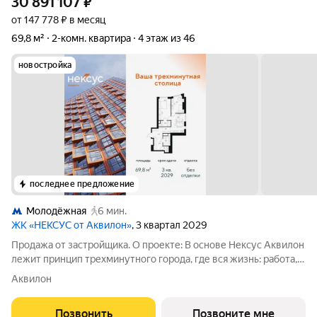
30 891 107
₽
от 147 778 ₽ в месяц
69,8 м²
2-комн. квартира
4 этаж из 46
новостройка
последнее предложение
Молодёжная
6 мин.
ЖК «НЕКСУС от Аквилон»
, 3 квартал 2029
Продажа от застройщика. О проекте: В основе Нексус Аквилон
лежит принцип трехминутного города, где вся жизнь: работа,
отдых, здоровье, общение и культура сосредоточены в
Аквилон
шаговой доступности. Он не просто экономит время, а
кардинально
Позвонить
Позвоните мне