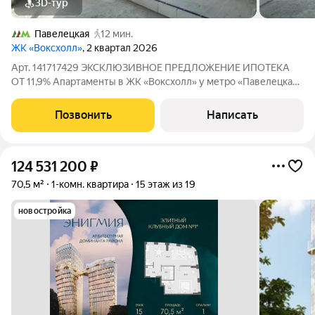
3D-тур
Павелецкая
12 мин.
ЖК «Воксхолл»
, 2 квартал 2026
Арт. 141717429 ЭКСКЛЮЗИВНОЕ ПРЕДЛОЖЕНИЕ ИПОТЕКА
ОТ 11,9% Апартаменты в ЖК «Воксхолл» у метро «Павелецкая»
Просторная евродвушка площадью 43 м на 20-м этаже
современного 25-этажного жилого комплекса. Панорамный
Позвонить
Написать
вид на Москву, потолки высотой 3,2 м и
124 531 200
₽
70,5 м²
1-комн. квартира
15 этаж из 19
новостройка