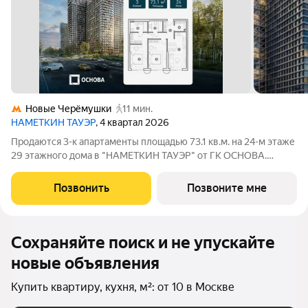
Новые Черёмушки
11 мин.
НАМЕТКИН ТАУЭР
, 4 квартал 2026
Продаются 3-к апартаменты площадью 73.1 кв.м. на 24-м этаже
29 этажного дома в "НАМЕТКИН ТАУЭР" от ГК ОСНОВА.
Наметкин Тауэр - комплекс бизнес-класса с премиальным
обслуживанием, располагается в районе Черёмушки на Юго-
Позвонить
Позвоните мне
Западе Москвы. Архитектура от
Сохраняйте поиск и не упускайте
новые объявления
Купить квартиру, кухня, м²: от 10 в Москве