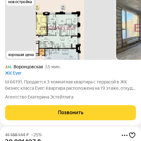
новостройка
хорошая цена
Воронцовская
5 мин.
ЖК Ever
Id 66191. Продается 3-комнатная квартира с террасой в ЖК
бизнес класса Ever! Квартира расположена на 19 этаже, откуда
открывается захватывающий вид на всю Москву. Панорамные
Агентство Екатерина Эстейтлига
окна в пол и потолки высотой 3,25 метра создают ощущение
воздушности и
Позвонить
41 188 144
₽
–25%