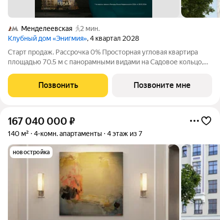
Менделеевская
2 мин.
Клубный дом «Энигмия»
, 4 квартал 2028
Старт продаж. Рассрочка 0% Просторная угловая квартира
площадью 70.5 м с панорамными видами на Садовое кольцо,
Новослободскую ул. и во двор. Продуманная планировка с
мастер-спальней и гардеробной с окном. ЭНИГМИЯ дом-
Позвонить
Позвоните мне
скульптура, притягивающий
167 040 000
₽
140 м²
4-комн. апартаменты
4 этаж из 7
новостройка