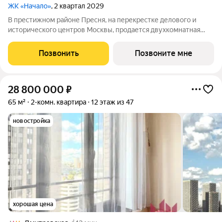
ЖК «Начало»
, 2 квартал 2029
В престижном районе Пресня, на перекрестке делового и
исторического центров Москвы, продается двухкомнатная
квартира площадью 89.20 кв. м без отделки. Квартира
находится на 8 этаже 24-этажного дома, в новом элитном
Позвонить
Позвоните мне
жилом комплексе «Начало» от
28 800 000
₽
65 м²
2-комн. квартира
12 этаж из 47
новостройка
хорошая цена