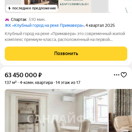
последнее предложение
Спартак
10 мин.
ЖК «Клубный город на реке Примавера»
, 4 квартал 2025
Клубный город на реке «Примавера» это современный жилой
комплекс премиум-класса, расположенный на первой
береговой линии Москвы-реки в экологически чистом районе
Покровское-Стрешнево. Под панорамными окнами квартир
Позвонить
находится собственный экопарк с
63 450 000
₽
137 м²
4-комн. квартира
14 этаж из 17