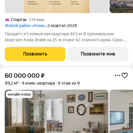
Спартак
14 мин.
Жилой район «Алиа»
, 2 квартал 2028
Продаётся 1-комнатная квартира 44.5 м. В премиальном
квартале Алиа Элайв на 25-м этаже 42-этажного дома. Одна из
самых ярких и впечатляющих частей жилого района Алиа
премиальный квартал Алиа Элайв. Это две башни LIGHTHOUSE
Позвонить
Позвоните мне
от бюро APEX на первой
60 000 000
₽
99,2 м²
4-комн. квартира
9 этаж из 9
онлайн показ