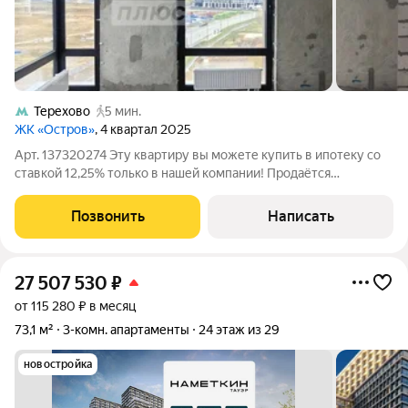
Терехово
5 мин.
ЖК «Остров»
, 4 квартал 2025
Арт. 137320274 Эту квартиру вы можете купить в ипотеку со
ставкой 12,25% только в нашей компании! Продаётся
просторная 2комнатная квартира в ЖК бизнескласса
«Остров»! Адрес: квартал «Остров 6», корпус 6, секция 2.
Позвонить
Написать
Общая площадь: 66,2 м. Год
27 507 530
₽
от 115 280 ₽ в месяц
73,1 м²
3-комн. апартаменты
24 этаж из 29
новостройка