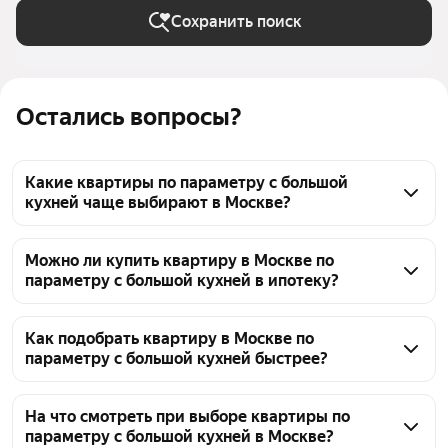
Сохранить поиск
Остались вопросы?
Какие квартиры по параметру с большой
кухней чаще выбирают в Москве?
В Москве сейчас доступно 56911 объявлений с 
большой кухней, то есть площадью кухни от 10 
Можно ли купить квартиру в Москве по
параметру с большой кухней в ипотеку?
квадратных метров. Цены на такие квартиры 
начинаются от 2,2 млн ₽ и могут достигать 
Да, среди объявлений с большой кухней в Москве 
до 3,2 млрд ₽. Чтобы подобрать подходящий 
есть варианты, подходящие под ипотеку. В каталоге 
Как подобрать квартиру в Москве по
вариант, воспользуйтесь фильтрами на странице.
параметру с большой кухней быстрее?
56911 объявлений, цены варьируются от 2,2 млн ₽ 
до 3,2 млрд ₽. Уточнить условия ипотеки можно у 
Задайте нужные параметры в фильтрах: выберите 
продавца или банка.
подходящую комнатность, район Москвы и 
На что смотреть при выборе квартиры по
параметру с большой кухней в Москве?
минимальную площадь. Это поможет быстрее 