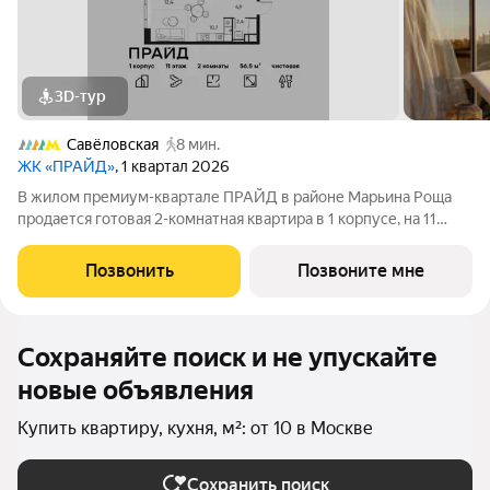
3D-тур
Савёловская
8 мин.
ЖК «ПРАЙД»
, 1 квартал 2026
В жилом премиум-квартале ПРАЙД в районе Марьина Роща
продается готовая 2-комнатная квартира в 1 корпусе, на 11
этаже, в секции 9 площадью 56.5 м напрямую от застройщика
PIONEER. Ключи в 2026 году. Площадь комнат: кухня-
Позвонить
Позвоните мне
гостинная 23,1 м спальня
Сохраняйте поиск и не упускайте
новые объявления
Купить квартиру, кухня, м²: от 10 в Москве
Сохранить поиск