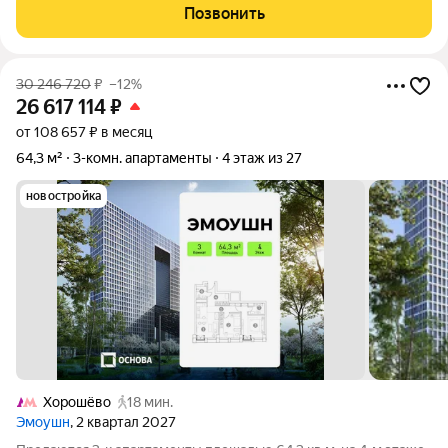
ДЕЙСТВИТЕЛЬНОСТИ! ПРО АПАРТАМЕНТЫ: Комфортная
Позвонить
эргономичная планировка для большой семьи, общий метраж -
96,5м2 плюс
30 246 720
₽
–12%
26 617 114
₽
от 108 657 ₽ в месяц
64,3 м²
3-комн. апартаменты
4 этаж из 27
новостройка
Хорошёво
18 мин.
Эмоушн
, 2 квартал 2027