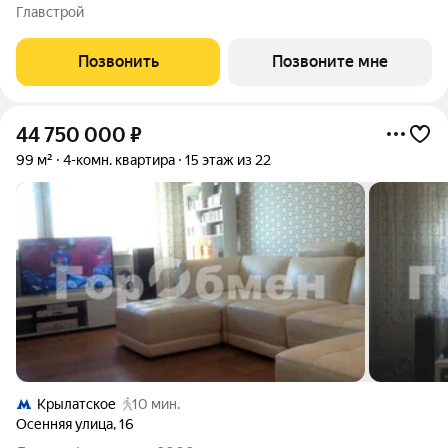
комнатная квартира на 4-м этаже с панорамным остеклением
Главстрой
и видом на школу. Береговой - квартал-курорт в центре
столицы. Пешеходная
Позвонить
Позвоните мне
44 750 000
₽
99 м²
4-комн. квартира
15 этаж из 22
Крылатское
10 мин.
Осенняя улица
,
16