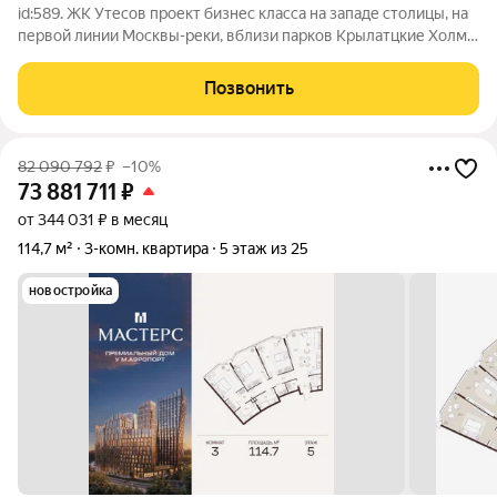
id:589. ЖК Утесов проект бизнес класса на западе столицы, на
первой линии Москвы-реки, вблизи парков Крылатцкие Холмы
с горнолыжными склонами и велотрассой, Москворецкого
парка, уникального заповедника Серебряный бор с пляжами,
Позвонить
кафе и ресторанами.
82 090 792
₽
–10%
73 881 711
₽
от 344 031 ₽ в месяц
114,7 м²
3-комн. квартира
5 этаж из 25
новостройка