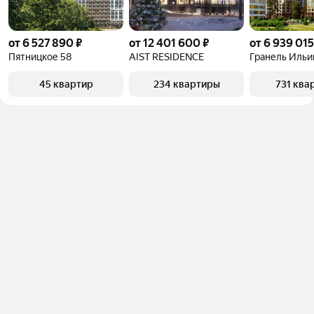
от 6 527 890 ₽
от 12 401 600 ₽
от 6 939 015
Пятницкое 58
AIST RESIDENCE
Гранель Ильи
45 квартир
234 квартиры
731 ква