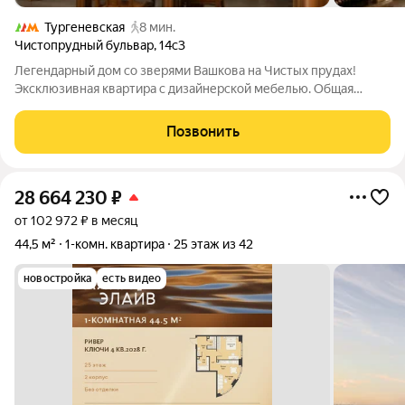
Тургеневская
8 мин.
Чистопрудный бульвар
,
14с3
Легендарный дом со зверями Вашкова на Чистых прудах!
Эксклюзивная квартира с дизайнерской мебелью. Общая
информация:Этажность: 3 этаж Высота потолков: 4 метра Вид
из окон: Прямой вид на Чистые пруды и школу храма Троицы
Позвонить
на Грязех Планировка:Квартира
28 664 230
₽
от 102 972 ₽ в месяц
44,5 м²
1-комн. квартира
25 этаж из 42
новостройка
есть видео