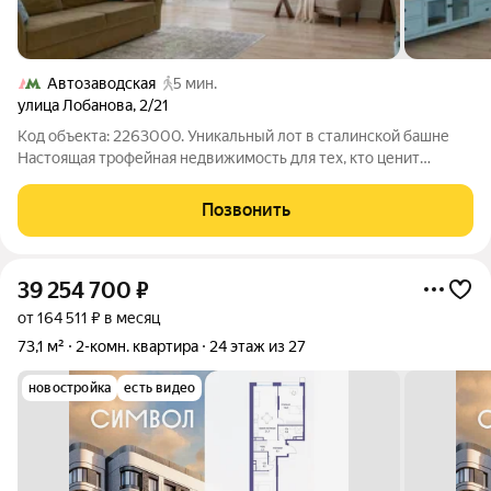
Автозаводская
5 мин.
улица Лобанова
,
2/21
Код объекта: 2263000. Уникальный лот в сталинской башне
Настоящая трофейная недвижимость для тех, кто ценит
историю, монументальную архитектуру и абсолютную
приватность. Пространство, залитое светом и тишиной
Позвонить
Представьте: вы поднимаетесь на самый
39 254 700
₽
от 164 511 ₽ в месяц
73,1 м²
2-комн. квартира
24 этаж из 27
новостройка
есть видео