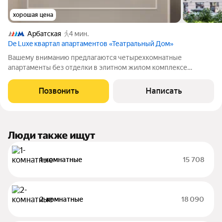
хорошая цена
Арбатская
4 мин.
De Luxe квартал апартаментов «Театральный Дом»
Вашему вниманию предлагаются четырехкомнатные
апартаменты без отделки в элитном жилом комплексе
Театральный Дом. Свободная планировка позволяет
обустроить кухню-гостиную, мастер-спальню с собственными
Позвонить
Написать
ванной и гардеробной комнатами, две детские с
Люди также ищут
1-комнатные
15 708
2-комнатные
18 090