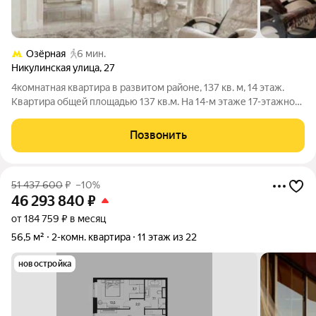
Озёрная
6 мин.
Никулинская улица
,
27
4комнатная квартира в развитом районе, 137 кв. м, 14 этаж.
Квартира общей площадью 137 кв.м. На 14-м этаже 17-этажного
дома. В планировке: гостиная, 3 изолированные спальни, 2
санузла. Кухня 15 кв. м. Выполнен качественный ремонт в
Позвонить
классическом
51 437 600
₽
–10%
46 293 840
₽
от 184 759 ₽ в месяц
56,5 м²
2-комн. квартира
11 этаж из 22
новостройка