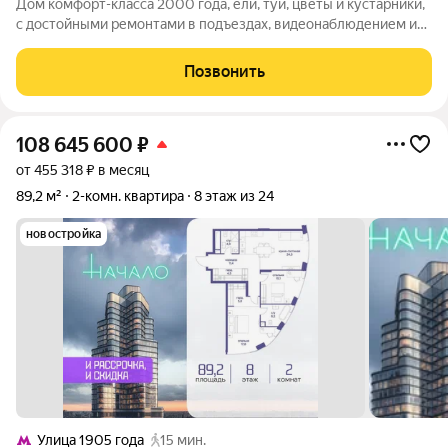
Дом комфорт-класса 2000 года, ели, туи, цветы и кустарники,
с достойными ремонтами в подъездах, видеонаблюдением и
шлагбаумами на въезде, детская и спортивная площадки с
мягкими покрытиями. Квартира с шикарными видами на запад -
Позвонить
панорама горизонт
108 645 600
₽
от 455 318 ₽ в месяц
89,2 м²
2-комн. квартира
8 этаж из 24
новостройка
Улица 1905 года
15 мин.