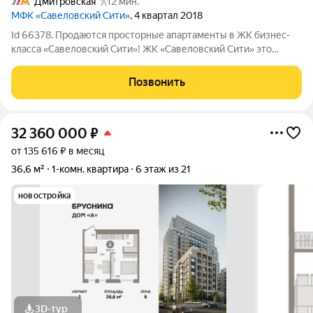
Дмитровская
12 мин.
МФК «Савеловский Сити»
, 4 квартал 2018
Id 66378. Продаются просторные апартаменты в ЖК бизнес-
класса «Савеловский Сити»! ЖК «Савеловский Сити» это
концептуальный жилой комплекс в стиле нью-йоркских
небоскребов в престижном Бутырском районе (СВАО).
Позвонить
Квартира расположена в корпусе, который
32 360 000
₽
от 135 616 ₽ в месяц
36,6 м²
1-комн. квартира
6 этаж из 21
новостройка
3D-тур