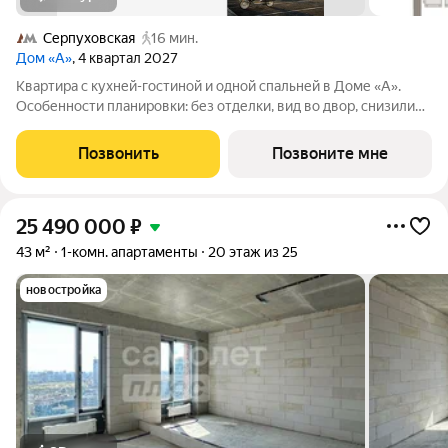
Серпуховская
16 мин.
Дом «А»
, 4 квартал 2027
Квартира с кухней-гостиной и одной спальней в Доме «А».
Особенности планировки: без отделки, вид во двор, снизили
цены до 31.08. Срок сдачи IV кв. 2027 Дом А - проект от
застройщика Брусника располагается на границе с ЦАО, рядом
Позвонить
Позвоните мне
с метро Павелецкая. В
25 490 000
₽
43 м²
1-комн. апартаменты
20 этаж из 25
новостройка