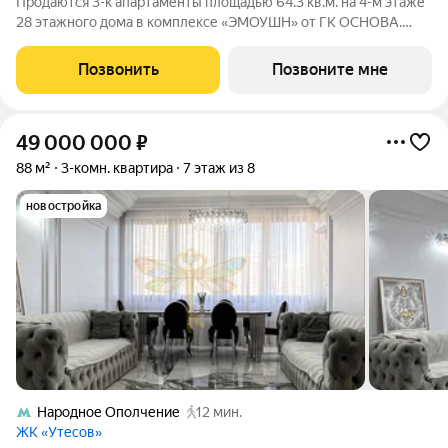
Продаются 3-к апартаменты площадью 64.3 кв.м. на 4-м этаже
28 этажного дома в комплексе «ЭМОУШН» от ГК ОСНОВА.
«ЭМОУШН» многофункциональный комплекс апартаментов
бизнес-класса в престижном районе Хорошёво-Мнёвники
Позвонить
Позвоните мне
(СЗАО), новый выразительный акцент
49 000 000
₽
88 м²
3-комн. квартира
7 этаж из 8
новостройка
Народное Ополчение
12 мин.
ЖК «Утесов»