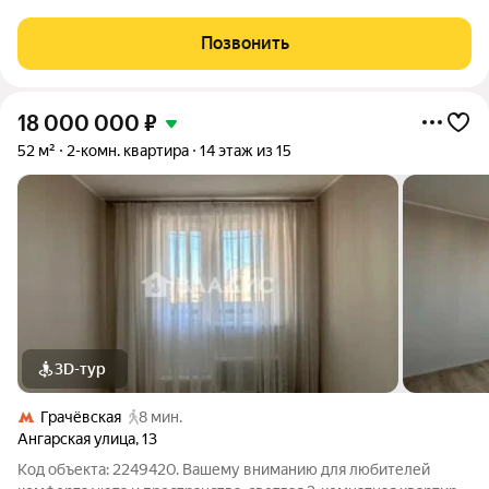
расположен в пешей доступности от метро "Озёрная" всего
10 минут. Квартира радует современным евроремонтом, в
Позвонить
интерьере использованы
18 000 000
₽
52 м²
2-комн. квартира
14 этаж из 15
3D-тур
Грачёвская
8 мин.
Ангарская улица
,
13
Код объекта: 2249420. Вашему вниманию для любителей