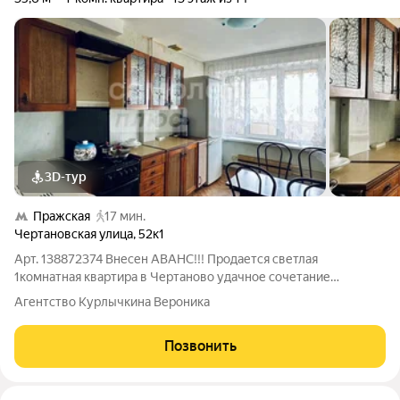
3D-тур
Пражская
17 мин.
Чертановская улица
,
52к1
Арт. 138872374 Внесен АВАНС!!! Продается светлая
1комнатная квартира в Чертаново удачное сочетание
комфортной площади, выгодной цены и оперативной сделки.
Агентство Курлычкина Вероника
Идеальный вариант для покупки под ключ или для
инвестирования с последующей сдачей в аренду.
Позвонить