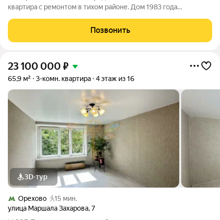
квартира с ремонтом в тихом районе. Дом 1983 года
постройки, стены из красного кирпича, был капитальный
ремонт в 2025 г. Сама квартира уютная, лоджия застекленная,
Позвонить
окна выходят на
23 100 000
₽
65,9 м²
3-комн. квартира
4 этаж из 16
3D-тур
Орехово
15 мин.
улица Маршала Захарова
,
7