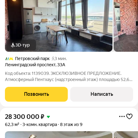
3D-тур
Петровский парк
3 мин.
Ленинградский проспект
,
33А
Код объекта: 1139039. ЭКСКЛЮЗИВНОЕ ПРЕДЛОЖЕНИЕ.
Атмосферный Пентхаус (надстроенный этаж) площадью 52,6
м2. Вид на Петровский парк и «ВТБ Арену». Инвестиционное
предложение как для собственного использования, так и в
Позвонить
Написать
качестве сдачи в аренду.
28 300 000
₽
62,3 м²
3-комн. квартира
8 этаж из 9