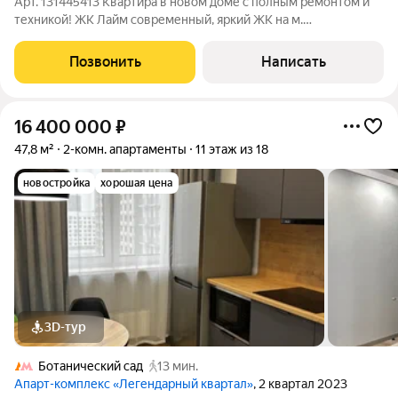
Арт. 131445413 Квартира в новом доме с полным ремонтом и
техникой! ЖК Лайм современный, яркий ЖК на м.
Алексеевская выделяется своим сочным фасадом и
архитектурой. До метро 7 минут спокойным шагом, до парка
Позвонить
Написать
Сокольники - 12 минут, до ВДНХ - 20-25
16 400 000
₽
47,8 м²
2-комн. апартаменты
11 этаж из 18
новостройка
хорошая цена
3D-тур
Ботанический сад
13 мин.
Апарт-комплекс «Легендарный квартал»
, 2 квартал 2023