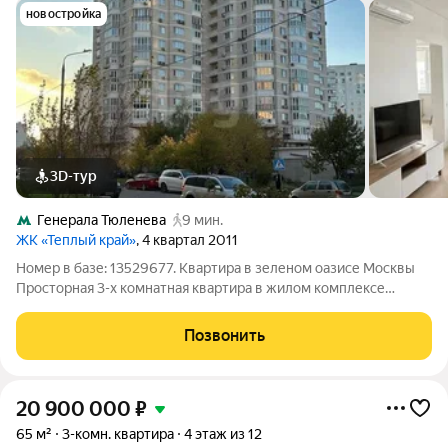
новостройка
3D-тур
Генерала Тюленева
9 мин.
ЖК «Теплый край»
, 4 квартал 2011
Номер в базе: 13529677. Квартира в зеленом оазисе Москвы
Просторная 3-х комнатная квартира в жилом комплексе
"Теплый край" 2010 года постройки, престижная локация на
юго - западе Москвы. Станция метро в 10 минутах пешком.
Позвонить
Удобная планировка:
20 900 000
₽
65 м²
3-комн. квартира
4 этаж из 12