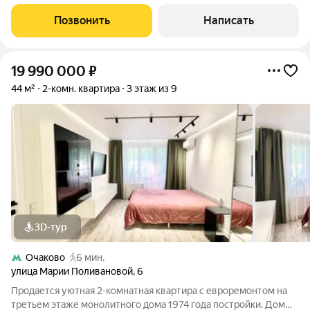
Функциональная планировка с высокими потолками включает
в себя: Кухню-гостиную с посудомоечной машиной и премиум
Позвонить
Написать
бытовой техникой;
19 990 000
₽
44 м²
2-комн. квартира
3 этаж из 9
3D-тур
Очаково
6 мин.
улица Марии Поливановой
,
6
Продается уютная 2-комнатная квартира с евроремонтом на
третьем этаже монолитного дома 1974 года постройки. Дом