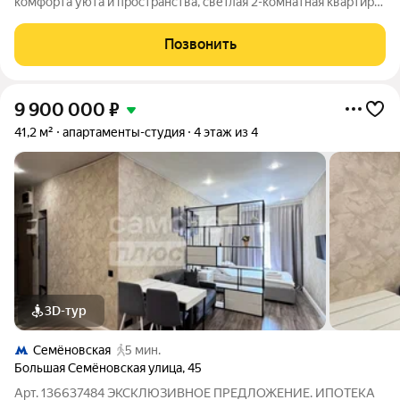
комфорта уюта и пространства, светлая 2-комнатная квартира
на 14 этаже по адресу Ангарская улица, дом 13. Высокий этаж
дарит больше света и открытые виды на улицу , а
Позвонить
изолированные комнаты 14 и 18 м
9 900 000
₽
41,2 м²
апартаменты-студия
4 этаж из 4
3D-тур
Семёновская
5 мин.
Большая Семёновская улица
,
45
Арт. 136637484 ЭКСКЛЮЗИВНОЕ ПРЕДЛОЖЕНИЕ. ИПОТЕКА