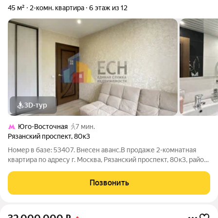
45 м²
2-комн. квартира
6 этаж из 12
3D-тур
Юго-Восточная
7 мин.
Рязанский проспект
,
80к3
Номер в базе: 53407. Внесен аванс.В продаже 2-комнатная
квартира по адресу г. Москва, Рязанский проспект, 80к3, район
Рязанский. Квартира расположена на 6 этаже, всего этажей -
12, дом - панельный. Общая площадь квартиры 45 кв. м., жилая
Позвонить
площадь 30