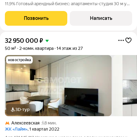
11,9% Готовый арендный бизнес: апартаменты-студия 30 м у
метро Электрозаводская / Семёновская с доходом от 70 000
в месяц. Кратко об объекте Современные полностью
Позвонить
Написать
укомплектованные апартаменты с
32 950 000
₽
50 м²
2-комн. квартира
14 этаж из 27
новостройка
3D-тур
Алексеевская
8 мин.
ЖК «Лайм»
, 1 квартал 2022