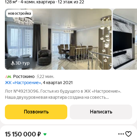
128 м²
4-комн. квартира
12 этаж из 22
новостройка
3D-тур
Ростокино
22 мин.
ЖК «Настроение»
, 4 квартал 2021
Лот №49213096. Гостья из будущего в ЖК «Настроение».
Наша двухуровневая квартира создана на совесть
собственником строителем с любовью и профессионализмом.
Ультрасовременные технологии гармонично вплетены в
Позвонить
Написать
надёжный ремонт с применением проверенных
15 150 000
₽