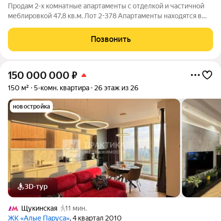
Продам 2-х комнатные апартаменты с отделкой и частичной
меблировкой 47,8 кв.м. Лот 2-378 Апартаменты находятся в
апарт-комплексе «Легендарный Квартал», расположенном на
северо-востоке столицы, в непосредственной близости от
Позвонить
Ботанического сада. С
150 000 000
₽
150 м²
5-комн. квартира
26 этаж из 26
новостройка
3D-тур
Щукинская
11 мин.
ЖК «Алые Паруса»
, 4 квартал 2010