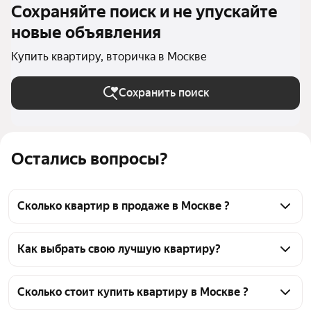
Сохраняйте поиск и не упускайте
новые объявления
Купить квартиру, вторичка в Москве
Сохранить поиск
Остались вопросы?
Сколько квартир в продаже в Москве ?
На Яндекс Недвижимости в продаже в Москве 345 
квартир, из них 345 объявлений от агентств
Как выбрать свою лучшую квартиру?
Чтобы купить квартиру c 3D-туром и на вторичном 
рынке, воспользуйтесь тепловой картой для оценки 
Сколько стоит купить квартиру в Москве ?
инфраструктуры и транспортной доступности в 