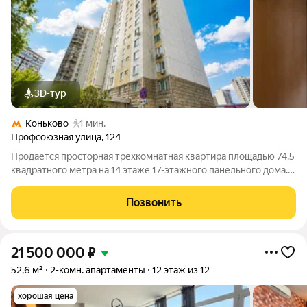
3D-тур
Коньково
1 мин.
Профсоюзная улица
,
124
Продается просторная трехкомнатная квартира площадью 74.5
квадратного метра на 14 этаже 17-этажного панельного дома.
Метро Коньково в 300 метрах, всего пять минут пешком.
Машиноместо в ГСК прямо под окнами дома входит в
Позвонить
стоимость. Окна выходят на две
21 500 000
₽
52,6 м²
2-комн. апартаменты
12 этаж из 12
хорошая цена