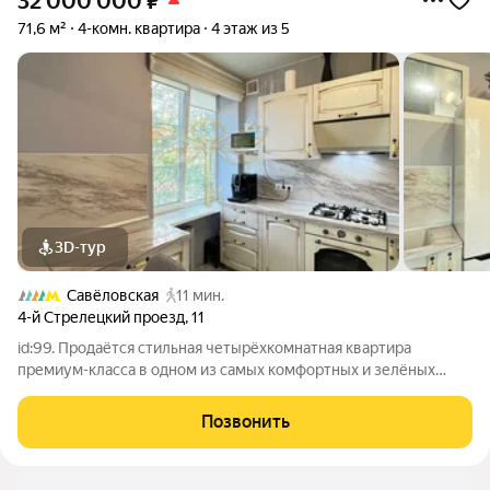
32 000 000
₽
71,6 м²
4-комн. квартира
4 этаж из 5
3D-тур
Савёловская
11 мин.
4-й Стрелецкий проезд
,
11
id:99. Продаётся стильная четырёхкомнатная квартира
премиум-класса в одном из самых комфортных и зелёных
районов Москвы Марьиной Роще. Это квартира для семьи,
которая ценит не только квадратные метры, но и атмосферу
Позвонить
дома: тишину, уют, продуманное