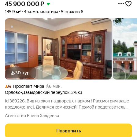
45 900 000
₽
145,9 м²
4-комн. квартира
5 этаж из 6
3D-тур
Проспект Мира
6 мин.
Орлово-Давыдовский переулок
,
2/5к3
Id 389226. Вид из окон на дворец с парком ! Рассмотрим ваше
предложение!. Делимся комиссией! Прямой представитель
собственника. Из окон открывается красивый вид на
Агентство Елена Халдеева
Городскую усадьбу "Ольгинка". Двухуровневая квартира для
семьи в ЦАО, общей площадью
Позвонить