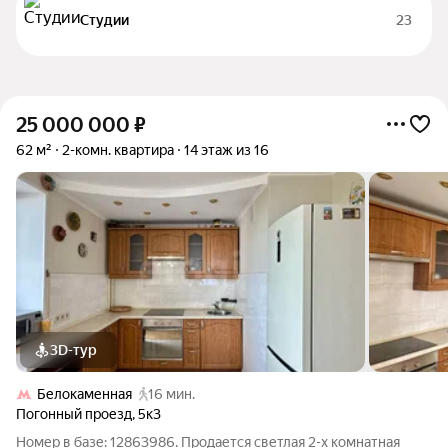
Студии
23
25 000 000
₽
62 м²
2-комн. квартира
14 этаж из 16
3D-тур
Белокаменная
16 мин.
Погонный проезд
,
5к3
Номер в базе: 12863986. Продается светлая 2-х комнатная