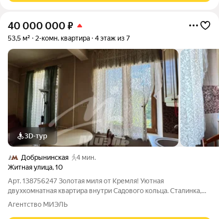
40 000 000
₽
53,5 м²
2-комн. квартира
4 этаж из 7
3D-тур
Добрынинская
4 мин.
Житная улица
,
10
Арт. 138756247 Золотая миля от Кремля! Уютная
двухкомнатная квартира внутри Садового кольца. Сталинка,
потолки 3,2м. Окна выходят в тихий двор. В квартире сделан
Агентство МИЭЛЬ
косметический ремонт, кухня-гостиная и отдельная комната с