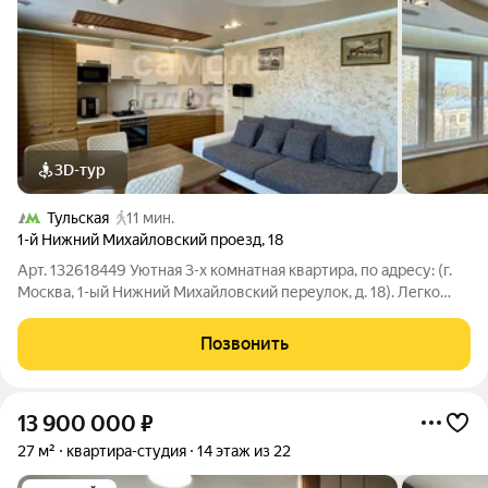
3D-тур
Тульская
11 мин.
1-й Нижний Михайловский проезд
,
18
Арт. 132618449 Уютная 3-х комнатная квартира, по адресу: (г.
Москва, 1-ый Нижний Михайловский переулок, д. 18). Легко
купить: - один собственник, - более 5 лет в собственности, -
без долгов и обременений, - подходит под ипотеку, -
Позвонить
сертификат, -
13 900 000
₽
27 м²
квартира-студия
14 этаж из 22