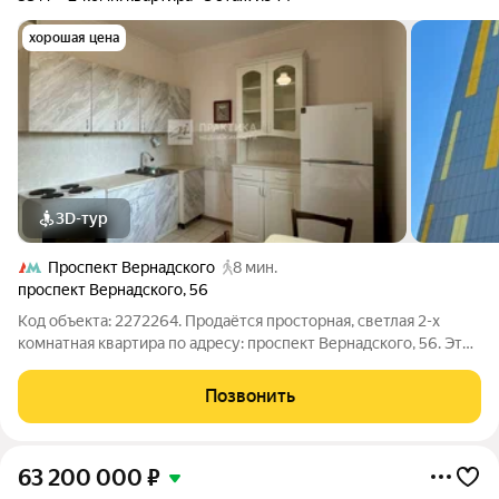
хорошая цена
3D-тур
Проспект Вернадского
8 мин.
проспект Вернадского
,
56
Код объекта: 2272264. Продаётся просторная, светлая 2-х
комнатная квартира по адресу: проспект Вернадского, 56. Это
отличная возможность для тех, кто ищет квартиру в Москве, в
современном доме, в шаговой доступности от метро. Дом и
Позвонить
двор: Дом 2017
63 200 000
₽