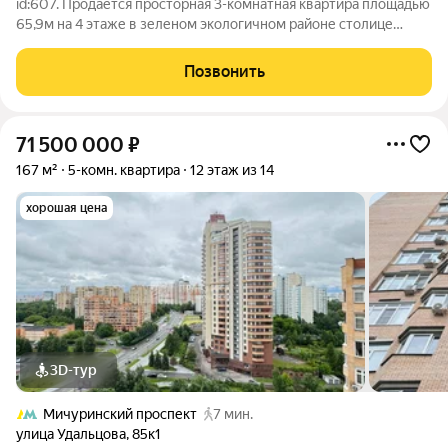
id:607. Продается просторная 3-комнатная квартира площадью
65,9м на 4 этаже в зеленом экологичном районе столице
рядом музей заповедник Царицино. О КВАРТИРЕ Главное
преимущество квартиры три изолированные комнаты,
Позвонить
удобная кухня, и раздельный
71 500 000
₽
167 м²
5-комн. квартира
12 этаж из 14
хорошая цена
3D-тур
Мичуринский проспект
7 мин.
улица Удальцова
,
85к1