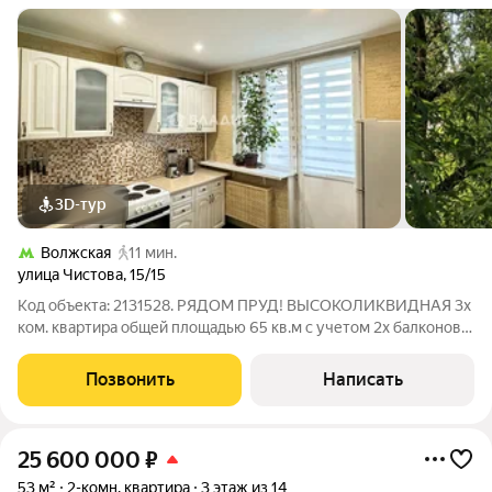
3D-тур
Волжская
11 мин.
улица Чистова
,
15/15
Код объекта: 2131528. РЯДОМ ПРУД! ВЫСОКОЛИКВИДНАЯ 3х
ком. квартира общей площадью 65 кв.м с учетом 2х балконов
(61,7 кв.м. без учета 2х балконов) с чистой энергетикой
дружной семьи на удобном 4 этаже в живописном районе
Позвонить
Написать
Москвы. ДОКУМЕНТЫ: -2 взрослых
25 600 000
₽
53 м²
2-комн. квартира
3 этаж из 14