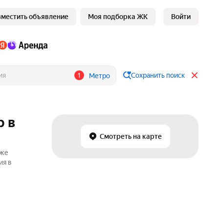
зместить объявление
Моя подборка ЖК
Войти
1
Сохранить поиск
Метро
р в
Смотреть на карте
аже
ия в