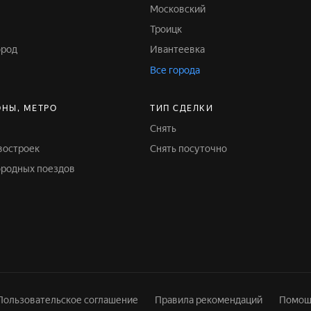
Московский
Троицк
ород
Ивантеевка
Все города
ОНЫ, МЕТРО
ТИП СДЕЛКИ
Снять
востроек
Снять посуточно
городных поездов
Пользовательское соглашение
Правила рекомендаций
Помощ