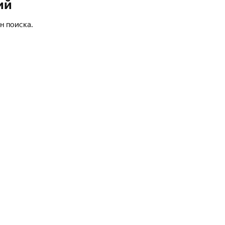
ий
н поиска.