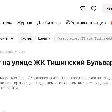
Ра
потека
Журнал
Для бизнеса
Уникальные акции
ройки
1 комн.
Цена
шинский Бульвар
 на улице ЖК Тишинский Бульва
ьвар в Москве — объявления от агентств и собственников по прод
аже квартир на Яндекс Недвижимости. В нашем каталоге предложен
ктеристики.