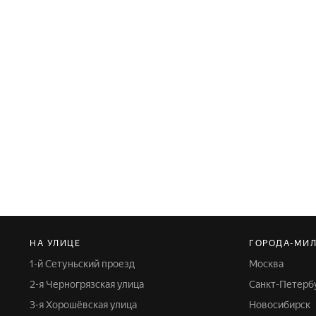
НА УЛИЦЕ
ГОРОДА-МИ
1-й Сетуньский проезд
Москва
2-я Черногрязская улица
Санкт-Петерб
3-я Хорошёвская улица
Новосибирск