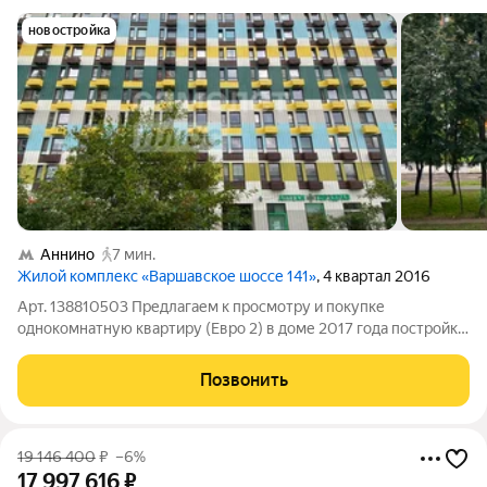
новостройка
Аннино
7 мин.
Жилой комплекс «Варшавское шоссе 141»
, 4 квартал 2016
Арт. 138810503 Предлагаем к просмотру и покупке
однокомнатную квартиру (Евро 2) в доме 2017 года постройки.
О квартире. В квартире сделан качественный ремонт. Здесь
есть все необходимое для комфортного проживания:
Позвонить
современная мебель, встроенная
19 146 400
₽
–6%
17 997 616
₽