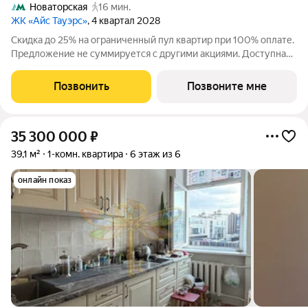
Новаторская
16 мин.
ЖК «Айс Тауэрс»
, 4 квартал 2028
Скидка до 25% на ограниченный пул квартир при 100% оплате.
Предложение не суммируется с другими акциями. Доступна
беспроцентная рассрочка от застройщика. Просторная 3-
комнатная квартира 92.5 м на 3 этаже в премиальном ЖК «Айс
Позвонить
Позвоните мне
Тауэрс» (ЗАО Москвы, ул.
35 300 000
₽
39,1 м²
1-комн. квартира
6 этаж из 6
онлайн показ