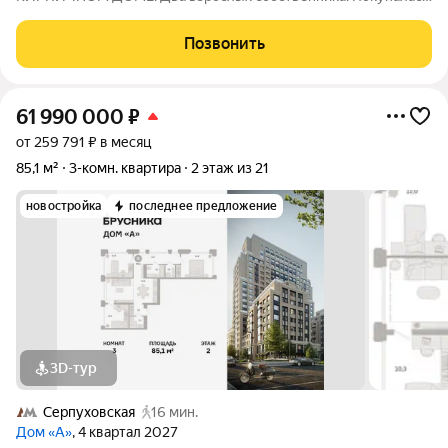
более пяти лет назад. Сразу под себя сделали ремонт. Дети
выросли и сейчас ей косметика не помешает. Дом очень
Позвонить
теплый с толстыми стенами и хорошей
61 990 000
₽
от 259 791 ₽ в месяц
85,1 м²
3-комн. квартира
2 этаж из 21
новостройка
последнее предложение
3D-тур
Серпуховская
16 мин.
Дом «А»
, 4 квартал 2027