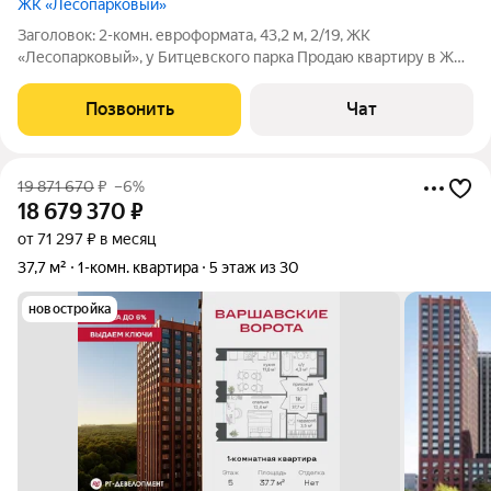
ЖК «Лесопарковый»
Заголовок: 2-комн. евроформата, 43,2 м, 2/19, ЖК
«Лесопарковый», у Битцевского парка Продаю квартиру в ЖК
«Лесопарковый» (Ingrad, 2020 г.): Площадь 43,2 м (кухня-
гостиная 18,8 м, изолированная спальня 10,6 м) Этаж 2 из 19
Позвонить
Чат
Окна на Битцевский парк,
19 871 670
₽
–6%
18 679 370
₽
от 71 297 ₽ в месяц
37,7 м²
1-комн. квартира
5 этаж из 30
новостройка