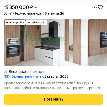
15 850 000
₽
35 м²
1-комн. квартира
16 этаж из 26
новостройка
онлайн показ
Лесопарковая
4 мин.
ЖК «Зеленая вертикаль»
, 2 квартал 2023
Продается современная 1-ком квартира (спальня + кухня-
гостиная), (район Чертаново Южное, ст. метро Лесопарковая)
Квартира не угловая. Современный евроремонт. Сан. узел
совмещенный, отделан плиткой, евро окна. Гардеробная из
Позвонить
прихожей. Отличное