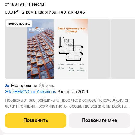
от 158 191 ₽ в месяц
69,9 м²
2-комн. квартира
14 этаж из 46
новостройка
Молодёжная
6 мин.
ЖК «НЕКСУС от Аквилон»
, 3 квартал 2029
Продажа от застройщика. О проекте: В основе Нексус Аквилон
лежит принцип трехминутного города, где вся жизнь: работа,
отдых, здоровье, общение и культура сосредоточены в
шаговой доступности. Он не просто экономит время, а
Позвонить
Позвоните мне
кардинально