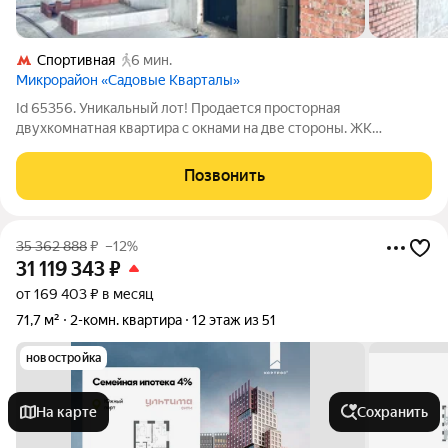
Спортивная
6 мин.
Микрорайон «Садовые Кварталы»
Id 65356. Уникальный лот! Продается просторная
двухкомнатная квартира с окнами на две стороны. ЖК
«Садовые кварталы» премиум-класс в центре Москвы
(Хамовники, ЦАО, 5 мин пешком до м. Фрунзенская) О
Позвонить
комплексе: 35 клубных домов (416 этажей) Квартиры
35 362 888
₽
–12%
31 119 343
₽
от 169 403 ₽ в месяц
71,7 м²
2-комн. квартира
12 этаж из 51
новостройка
На карте
Сохранить