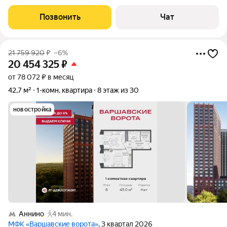
Площадь 37,5 квадратных метров. 4ый этаж . Изолированая
просторная спальня площадью 19 метров плюс застекленный
Позвонить
Чат
балкон с зоной хранения .
21 759 920
₽
–6%
20 454 325
₽
от 78 072 ₽ в месяц
42,7 м²
1-комн. квартира
8 этаж из 30
новостройка
Аннино
4 мин.
МФК «Варшавские ворота»
, 3 квартал 2026