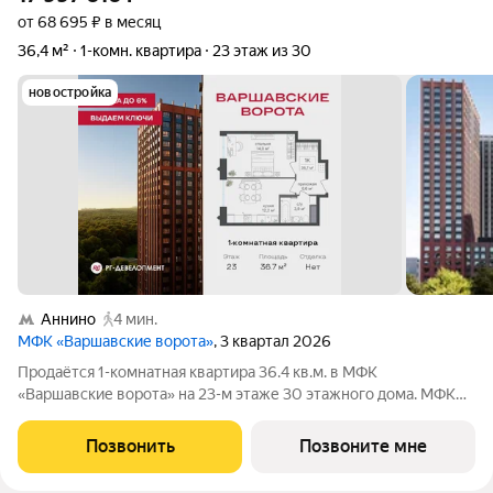
от 68 695 ₽ в месяц
36,4 м²
1-комн. квартира
23 этаж из 30
новостройка
Аннино
4 мин.
МФК «Варшавские ворота»
, 3 квартал 2026
Продаётся 1-комнатная квартира 36.4 кв.м. в МФК
«Варшавские ворота» на 23-м этаже 30 этажного дома. МФК
«Варшавские ворота» это точка баланса между природой и
городом, стилем и функциональностью, жизнью сегодня и
Позвонить
Позвоните мне
устойчивым будущим. Коротко о