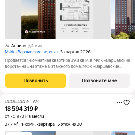
Аннино
4 мин.
МФК «Варшавские ворота»
, 3 квартал 2026
Продаётся 1-комнатная квартира 39.8 кв.м. в МФК «Варшавские
ворота» на 3-м этаже 8 этажного дома. МФК «Варшавские
ворота» это точка баланса между природой и городом, стилем
и функциональностью, жизнью сегодня и устойчивым
Позвонить
Позвоните мне
будущим. Коротко о важном:
19 781 190
₽
–6%
18 594 319
₽
от 70 972 ₽ в месяц
37,7 м²
1-комн. квартира
5 этаж из 30