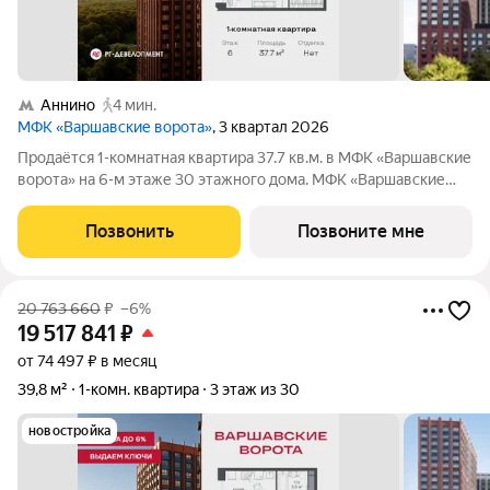
Аннино
4 мин.
МФК «Варшавские ворота»
, 3 квартал 2026
Продаётся 1-комнатная квартира 37.7 кв.м. в МФК «Варшавские
ворота» на 6-м этаже 30 этажного дома. МФК «Варшавские
ворота» это точка баланса между природой и городом, стилем
и функциональностью, жизнью сегодня и устойчивым
Позвонить
Позвоните мне
будущим. Коротко о важном:
20 763 660
₽
–6%
19 517 841
₽
от 74 497 ₽ в месяц
39,8 м²
1-комн. квартира
3 этаж из 30
новостройка