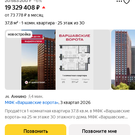
20 563 200
₽
–6%
19 329 408
₽
от 73 778 ₽ в месяц
37,8 м²
1-комн. квартира
25 этаж из 30
новостройка
Аннино
4 мин.
МФК «Варшавские ворота»
, 3 квартал 2026
Продаётся 1-комнатная квартира 37.8 кв.м. в МФК «Варшавские
ворота» на 25-м этаже 30 этажного дома. МФК «Варшавские
ворота» это точка баланса между природой и городом, стилем
и функциональностью, жизнью сегодня и устойчивым
Позвонить
Позвоните мне