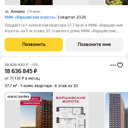
Аннино
4 мин.
МФК «Варшавские ворота»
, 3 квартал 2026
Продаётся 1-комнатная квартира 37.7 кв.м. в МФК «Варшавские
ворота» на 5-м этаже 30 этажного дома. МФК «Варшавские
ворота» это точка баланса между природой и городом, стилем
и функциональностью, жизнью сегодня и устойчивым
Позвонить
Позвоните мне
будущим. Коротко о важном:
19 826 430
₽
–6%
18 636 845
₽
от 71 135 ₽ в месяц
37,7 м²
1-комн. квартира
6 этаж из 30
новостройка