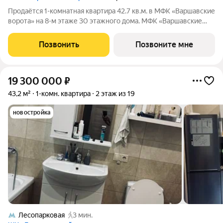
Продаётся 1-комнатная квартира 42.7 кв.м. в МФК «Варшавские
ворота» на 8-м этаже 30 этажного дома. МФК «Варшавские
ворота» это точка баланса между природой и городом, стилем
и функциональностью, жизнью сегодня и устойчивым
Позвонить
Позвоните мне
будущим. Коротко о важном:
19 300 000
₽
43,2 м²
1-комн. квартира
2 этаж из 19
новостройка
Лесопарковая
3 мин.