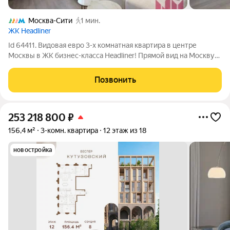
Москва-Сити
1 мин.
ЖК Headliner
Id 64411. Видовая евро 3-х комнатная квартира в центре
Москвы в ЖК бизнес-класса Headliner! Прямой вид на Москву-
Сити и панораму города! Квартира расположена на 27 этаже
41-этажного монолитного дома. Общая площадь квартиры
Позвонить
83,75 кв. м, жилая площадь
253 218 800
₽
156,4 м²
3-комн. квартира
12 этаж из 18
новостройка