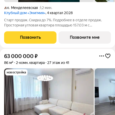
Менделеевская
2 мин.
Клубный дом «Энигмия»
, 4 квартал 2028
Старт продаж. Скидка до 7%. Подробнее в отделе продаж.
Просторная угловая квартира площадью 157.03 м с
панорамными видами на Садовое кольцо, Новослободскую ул.
и во двор. Продуманная планировка с мастер-спальней и
Позвонить
Позвоните мне
гардеробной с окном. ЭНИГМИЯ
63 000 000
₽
86 м²
2-комн. квартира
27 этаж из 41
новостройка