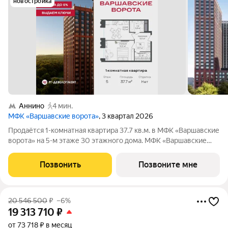
новостройка
Аннино
4 мин.
МФК «Варшавские ворота»
, 3 квартал 2026
Продаётся 1-комнатная квартира 37.7 кв.м. в МФК «Варшавские
ворота» на 5-м этаже 30 этажного дома. МФК «Варшавские
ворота» это точка баланса между природой и городом, стилем
и функциональностью, жизнью сегодня и устойчивым
Позвонить
Позвоните мне
будущим. Коротко о важном:
20 546 500
₽
–6%
19 313 710
₽
от 73 718 ₽ в месяц