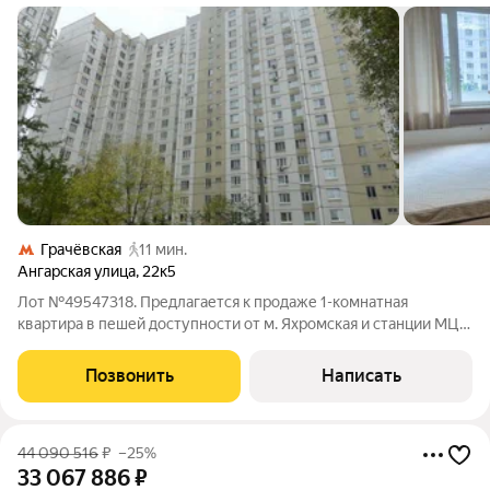
Грачёвская
11 мин.
Ангарская улица
,
22к5
Лот №49547318. Предлагается к продаже 1-комнатная
квартира в пешей доступности от м. Яхромская и станции МЦД
Грачёвская. Современный дом, комфортный 6-й этаж,
ухоженный подъезд с консьержем, во дворе детская
Позвонить
Написать
площадка. Район с развитой
44 090 516
₽
–25%
33 067 886
₽