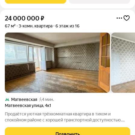
ДО 31 АВГУСТА
24 000 000
₽
67 м²
3-комн. квартира
6 этаж из 16
Матвеевская
4 мин.
Матвеевская улица
,
4к1
Продаётся уютная трёхкомнатная квартира в тихом и
спокойном районе с хорошей транспортной доступностью.
Квартира без ремонта отличный вариант для тех, кто хочет
самостоятельно продумать интерьер и обустроить жильё по
Позвонить