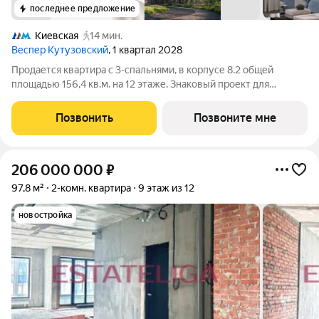
последнее предложение
Киевская
14 мин.
Веспер Кутузовский
, 1 квартал 2028
Продается квартира с 3-спальнями, в корпусе 8.2 общей
площадью 156,4 кв.м. на 12 этаже. Знаковый проект для
ценителей комфортной городской среды от Веспер. Квартал
площадью 3,7 га расположен на Кутузовском проспекте и
Позвонить
Позвоните мне
воплощает новую концепцию
206 000 000
₽
97,8 м²
2-комн. квартира
9 этаж из 12
новостройка