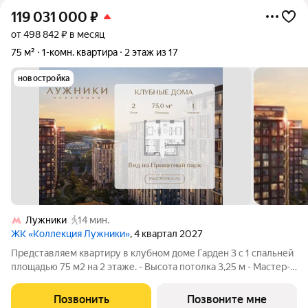
119 031 000
₽
от 498 842 ₽ в месяц
75 м²
1-комн. квартира
2 этаж из 17
новостройка
Лужники
14 мин.
ЖК «Коллекция Лужники»
, 4 квартал 2027
Представляем квартиру в клубном доме Гарден 3 с 1 спальней
площадью 75 м2 на 2 этаже. - Высота потолка 3,25 м - Мастер-
спальня с гардеробной и ванной комнатой - Просторная кухня-
столовая - Панорамные окна - Вид на Приватный парк ТОЛЬКО
Позвонить
Позвоните мне