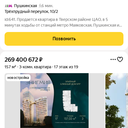
Пушкинская
6 мин.
Трёхпрудный переулок
,
10/2
id:641. Продается квартира в Тверском районе ЦАО, в 5
минутах ходьбы от станций метро Маяковская, Пушкинская и
Тверская. Двор оснащен шлагбаумом, а также
предоставляется доступ к двум резидентным парковкам.
Позвонить
Квартира расположена на второй линии от
269 400 672
₽
157 м²
3-комн. квартира
17 этаж из 19
новостройка