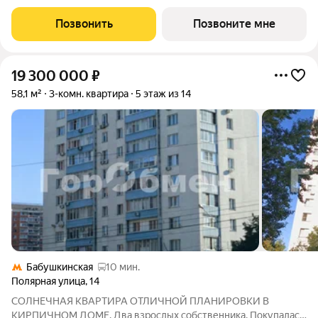
35.90 кв. м без отделки. Квартира находится на 12 этаже 48-
этажного дома, в новом элитном жилом комплексе «Начало»
Позвонить
Позвоните мне
от девелопера «Донстрой».
19 300 000
₽
58,1 м²
3-комн. квартира
5 этаж из 14
Бабушкинская
10 мин.
Полярная улица
,
14
СОЛНЕЧНАЯ КВАРТИРА ОТЛИЧНОЙ ПЛАНИРОВКИ В
КИРПИЧНОМ ДОМЕ. Два взрослых собственника. Покупалась