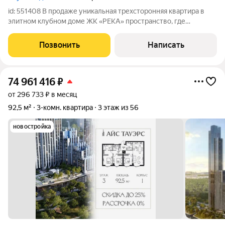
id: 551408 В продаже уникальная трехсторонняя квартира в
элитном клубном доме ЖК «РЕКА» пространство, где
премиальный комфорт сочетается с редким ощущением
тишины и природы за окном. Окна выходят на разные стороны
Позвонить
Написать
света, в квартире много воздуха и
74 961 416
₽
от 296 733 ₽ в месяц
92,5 м²
3-комн. квартира
3 этаж из 56
новостройка