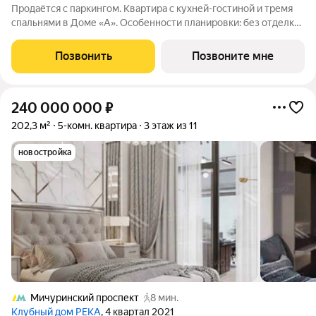
Продаётся с паркингом. Квартира с кухней-гостиной и тремя
спальнями в Доме «А». Особенности планировки: без отделки,
вид во двор, второй санузел, окно в коридоре, разнесённые
спальни. Срок сдачи IV кв. 2027 Дом А - проект от застройщика
Позвонить
Позвоните мне
Брусника
240 000 000
₽
202,3 м²
5-комн. квартира
3 этаж из 11
новостройка
Мичуринский проспект
8 мин.
Клубный дом РЕКА
, 4 квартал 2021