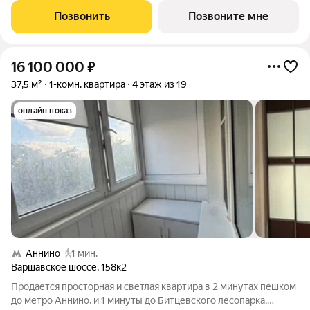
и функциональностью, жизнью сегодня и устойчивым
Позвонить
Позвоните мне
будущим. Коротко о
16 100 000
₽
37,5 м²
1-комн. квартира
4 этаж из 19
онлайн показ
Аннино
1 мин.
Варшавское шоссе
,
158к2
Продается просторная и светлая квартира в 2 минутах пешком
до метро Аннино, и 1 минуты до Битцевского лесопарка.