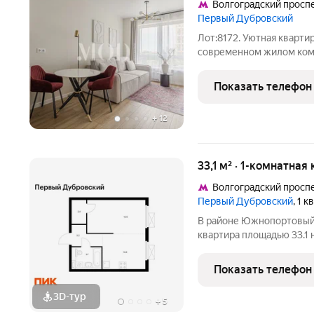
Волгоградский просп
Первый Дубровский
Лот:8172. Уютная квартира с дизайнерским ремонтом в
современном жилом ком
Представляем вашему в
31,4 м с продуманным д
Показать телефон
полностью готово к про
+
12
33,1 м² · 1-комнатная
Волгоградский просп
Первый Дубровский
, 1 
В районе Южнопортовый 
квартира площадью 33.1 н
секция 2) в проекте ПИ
расположение 5 минут п
Показать телефон
проспект». 7 минут
3D-тур
+
5