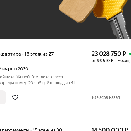
До 100 тыс. ₽
23 028 750
₽
 квартира · 18 этаж из 27
от 96 510 ₽ в месяц
 2 квартал 2030
ройщика! Жилой Комплекс класса
квартира номер 204 общей площадью 41.4
тажного здания. Без отделки. - Просторная
о разместить большую кровать. - Угловая
10 часов назад
14 500 000
₽
е апартаменты · 15 этаж из 30