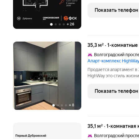
кв.м. на 13-м этаже 27 э
спальня, в которой можн
Показать телефон
Линейная
+
26
35,3 м² · 1-комнатны
Волгоградский просп
Апарт-комплекс HighWay
Продается апартамент в ЖК "HighWay"
HighWay это стиль жизни! Бизнес-класс, подземный паркинг,
закрытый двор. Все рядом
Безопасность на высшем
Показать телефон
ремонта с
+
8
35,1 м² · 1-комнатная
Волгоградский просп