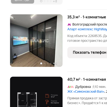
+
5
35,3 м² · 1-комнатны
Волгоградский просп
Апарт-комплекс HighWay
Код объекта: 2268535. 
готовое пространство дл
полностью готовые апар
HighWay. Здесь уже созд
Показать телефон
начать жить:
+
5
40,7 м² · 1-комнатная
Дубровка
10 мин.
ЖК «Симоновский Вал»
,
Прямая продажа от заст
бизнес+. Продаётся 1-к 