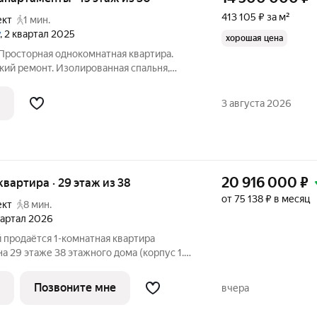
413 105 ₽ за м²
ект
1 мин.
, 2 квартал 2025
хорошая цена
 Просторная однокомнатная квартира.
ий ремонт. Изолированная спальня,
таж с потрясающим видом на Москву. В
множество зон хранения ( гардеробная,
3 августа 2026
20 916 000
₽
 квартира · 29 этаж из 38
от 75 138 ₽ в месяц
ект
8 мин.
квартал 2026
продаётся 1-комнатная квартира
а 29 этаже 38 этажного дома (корпус 1.4,
К «Первый Дубровский». Удобное
ешком до станции метро «Волгоградский
Позвоните мне
вчера