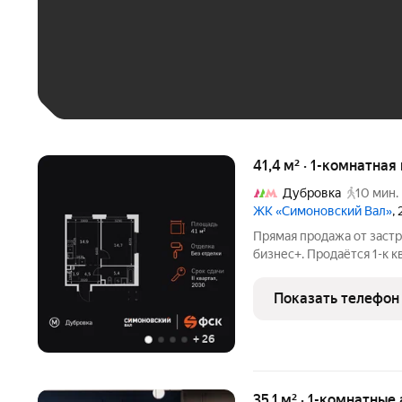
До 30 тыс. ₽
До 50 тыс. ₽
До 70 тыс. ₽
Больше 100 тыс. ₽
41,4 м² · 1-комнатная
Дубровка
10 мин.
ЖК «Симоновский Вал»
,
Прямая продажа от заст
бизнес+. Продаётся 1-к 
кв.м. на 18-м этаже 27 э
спальня, в которой можн
Показать телефон
+
26
35,1 м² · 1-комнатны