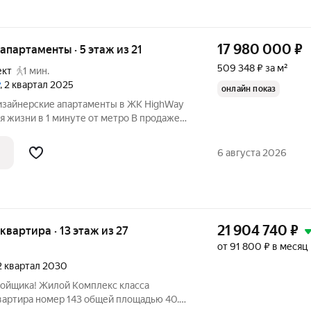
17 980 000
₽
е апартаменты · 5 этаж из 21
509 348 ₽ за м²
ект
1 мин.
, 2 квартал 2025
онлайн показ
Дизайнерские апартаменты в ЖК HighWay
я жизни в 1 минуте от метро В продаже
таменты 35,3 м в современном ЖК
ано всё, чтобы просто открыть дверь и
6 августа 2026
21 904 740
₽
 квартира · 13 этаж из 27
от 91 800 ₽ в месяц
 2 квартал 2030
ройщика! Жилой Комплекс класса
квартира номер 143 общей площадью 40.7