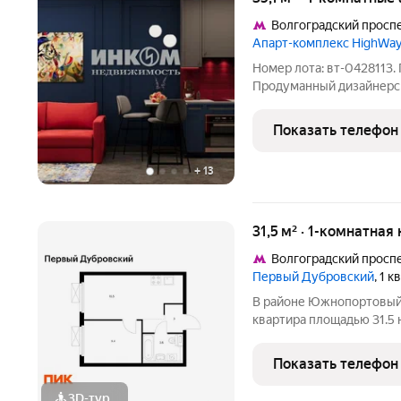
Волгоградский просп
Апарт-комплекс HighWay
Номер лота: вт-0428113.
Продуманный дизайнерск
гардероб, гостиная. 15 э
квартире предусмотрено 
Показать телефон
шкаф для
+
13
31,5 м² · 1-комнатная
Волгоградский просп
Первый Дубровский
, 1 
В районе Южнопортовый 
квартира площадью 31.5 н
секция 2) в проекте ПИ
расположение 5 минут п
Показать телефон
проспект». 7 минут
3D-тур