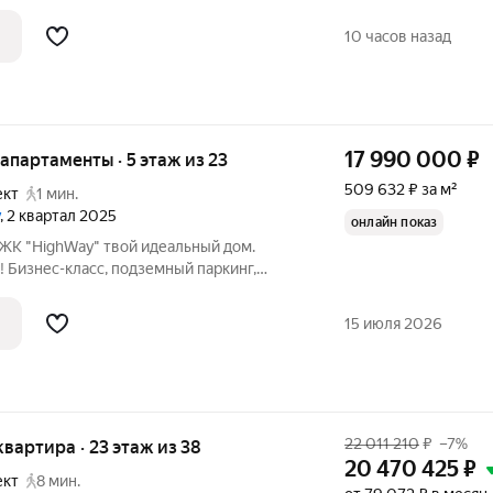
тажного здания. Без отделки. - Просторная
о разместить большую кровать. -
10 часов назад
17 990 000
₽
е апартаменты · 5 этаж из 23
509 632 ₽ за м²
ект
1 мин.
, 2 квартал 2025
онлайн показ
 твой идеальный дом.
: магазины, кафе, бары и спортзалы.
 уровне! Квартира после дизайнерского
15 июля 2026
22 011 210
₽
–7%
 квартира · 23 этаж из 38
20 470 425
₽
ект
8 мин.