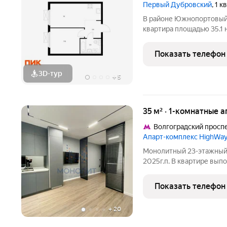
Первый Дубровский
, 1 
В районе Южнопортовый 
квартира площадью 35.1 н
секция 2) в проекте ПИ
расположение 5 минут п
Показать телефон
проспект». 7 минут
3D-тур
+
5
35 м² · 1-комнатные 
Волгоградский просп
Апарт-комплекс HighWay
Монолитный 23-этажный д
2025г.п. В квартире вы
ремонт с применением д
Квартира с панорамным 
Показать телефон
естественным светом и
+
20