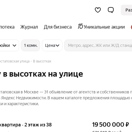
Ра
потека
Журнал
Для бизнеса
Уникальные акции
ройки
1 комн.
Цена
стаповская улица
В высотках
 в высотках на улице
таповская в Москве — 31 объявление от агентств и собственников 
на Яндекс Недвижимости. В нашем каталоге предложения площадью о
и и характеристики.
19 500 000
₽
 квартира · 2 этаж из 38