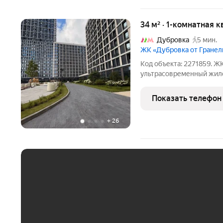
34 м² · 1-комнатная 
Дубровка
5 мин.
ЖК «Дубровка от Гранел
Код объекта: 2271859. Ж
ультрасовременный жил
столицы. Жилой комплек
корпусов переменной эт
Показать телефон
технологии. Проект рас
+
26
ЕЖЕМЕСЯЧНЫЙ ПЛАТЁ