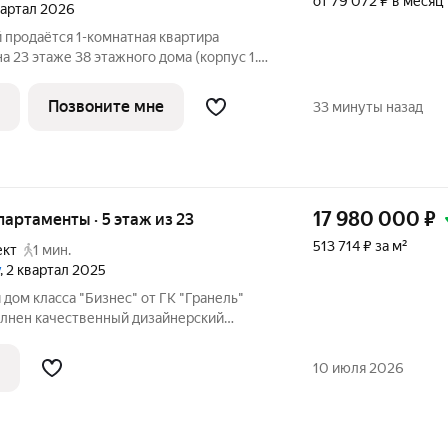
от 79 072 ₽ в месяц
квартал 2026
продаётся 1-комнатная квартира
а 23 этаже 38 этажного дома (корпус 1.4,
К «Первый Дубровский». Удобное
ешком до станции метро «Волгоградский
Позвоните мне
33 минуты назад
17 980 000
₽
апартаменты · 5 этаж из 23
513 714 ₽ за м²
ект
1 мин.
, 2 квартал 2025
ом класса "Бизнес" от ГК "Гранель"
полнен качественный дизайнерский
орогих строительных материалов.
остеклением. Пространство наполнено
10 июля 2026