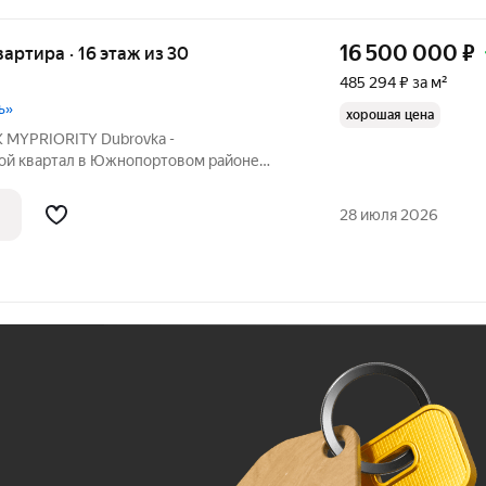
16 500 000
₽
квартира · 16 этаж из 30
485 294 ₽ за м²
ь»
хорошая цена
К MYPRIORITY Dubrovka -
ой квартал в Южнопортовом районе
с сдан, представлен коллекцией
ажности, возведенных по монолитной
28 июля 2026
положен в районе
Ж