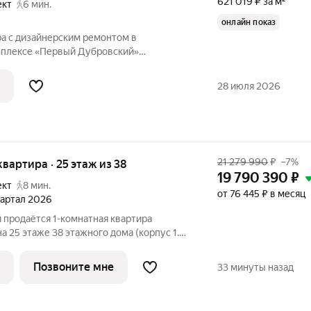
621 019 ₽ за м²
ект
6 мин.
онлайн показ
плексе «Первый Дубровский»
ниманию стильную квартиру площадью
изайнерским ремонтом. Пространство
28 июля 2026
живанию
21 279 990
₽
–7%
 квартира · 25 этаж из 38
19 790 390
₽
ект
8 мин.
от 76 445 ₽ в месяц
квартал 2026
продаётся 1-комнатная квартира
а 25 этаже 38 этажного дома (корпус 1.4,
К «Первый Дубровский». Удобное
ешком до станции метро «Волгоградский
Позвоните мне
33 минуты назад