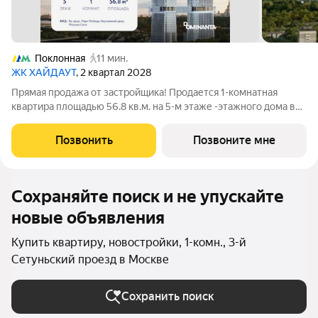
Поклонная
11 мин.
ЖК ХАЙДАУТ
, 2 квартал 2028
Прямая продажа от застройщика! Продается 1-комнатная
квартира площадью 56.8 кв.м. на 5-м этаже -этажного дома в
жилом комплексе ХАЙДАУТ с панорамными видами: Парк
Победы, Долина реки Сетунь, МГУ, Москва-Сити, Воробьевы
Позвонить
Позвоните мне
горы. Высота потолков 3,25 м.
Сохраняйте поиск и не упускайте
новые объявления
Купить квартиру, новостройки, 1-комн., 3-й
Сетуньский проезд в Москве
Сохранить поиск