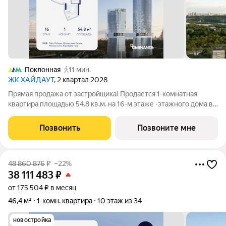
Поклонная
11 мин.
ЖК ХАЙДАУТ
, 2 квартал 2028
Прямая продажа от застройщика! Продается 1-комнатная
квартира площадью 54.8 кв.м. на 16-м этаже -этажного дома в
жилом комплексе ХАЙДАУТ с панорамными видами: Парк
Победы, Долина реки Сетунь, МГУ, Москва-Сити, Воробьевы
Позвонить
Позвоните мне
горы. Высота потолков 3,25 м.
48 860 876
₽
–22%
38 111 483
₽
от 175 504 ₽ в месяц
46,4 м²
1-комн. квартира
10 этаж из 34
новостройка