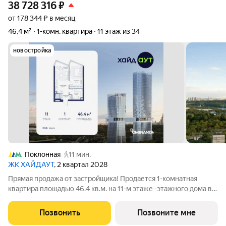
38 728 316
₽
от 178 344 ₽ в месяц
46,4 м²
1-комн. квартира
11 этаж из 34
новостройка
Поклонная
11 мин.
ЖК ХАЙДАУТ
, 2 квартал 2028
Прямая продажа от застройщика! Продается 1-комнатная
квартира площадью 46.4 кв.м. на 11-м этаже -этажного дома в
жилом комплексе ХАЙДАУТ с панорамными видами: Парк
Победы, Долина реки Сетунь, МГУ, Москва-Сити, Воробьевы
Позвонить
Позвоните мне
горы. Высота потолков 3,25 м.