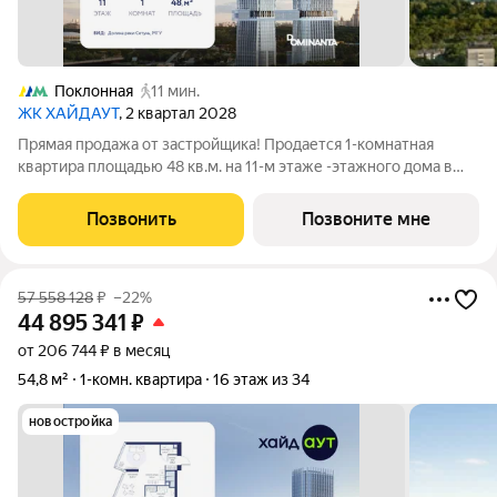
Поклонная
11 мин.
ЖК ХАЙДАУТ
, 2 квартал 2028
Прямая продажа от застройщика! Продается 1-комнатная
квартира площадью 48 кв.м. на 11-м этаже -этажного дома в
жилом комплексе ХАЙДАУТ с панорамными видами: Парк
Победы, Долина реки Сетунь, МГУ, Москва-Сити, Воробьевы
Позвонить
Позвоните мне
горы. Высота потолков 3,25 м.
57 558 128
₽
–22%
44 895 341
₽
от 206 744 ₽ в месяц
54,8 м²
1-комн. квартира
16 этаж из 34
новостройка