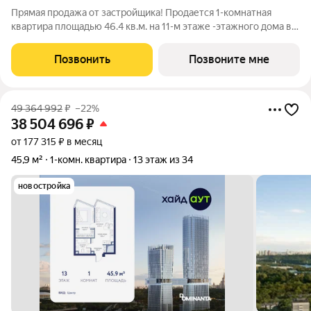
Прямая продажа от застройщика! Продается 1-комнатная
квартира площадью 46.4 кв.м. на 11-м этаже -этажного дома в
жилом комплексе ХАЙДАУТ с панорамными видами: Парк
Победы, Долина реки Сетунь, МГУ, Москва-Сити, Воробьевы
Позвонить
Позвоните мне
горы. Высота потолков 3,25 м.
49 364 992
₽
–22%
38 504 696
₽
от 177 315 ₽ в месяц
45,9 м²
1-комн. квартира
13 этаж из 34
новостройка