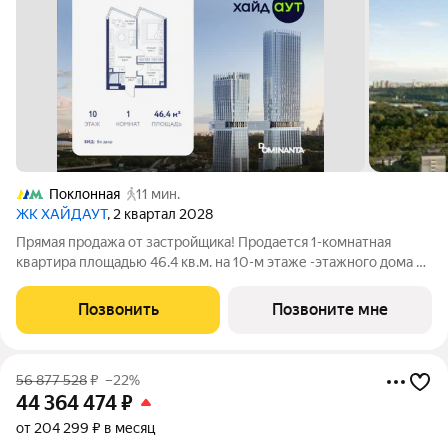
Поклонная
11 мин.
ЖК ХАЙДАУТ
, 2 квартал 2028
Прямая продажа от застройщика! Продается 1-комнатная
квартира площадью 46.4 кв.м. на 10-м этаже -этажного дома в
жилом комплексе ХАЙДАУТ с панорамными видами: Парк
Победы, Долина реки Сетунь, МГУ, Москва-Сити, Воробьевы
Позвонить
Позвоните мне
горы. Высота потолков 3,25 м.
56 877 528
₽
–22%
44 364 474
₽
от 204 299 ₽ в месяц