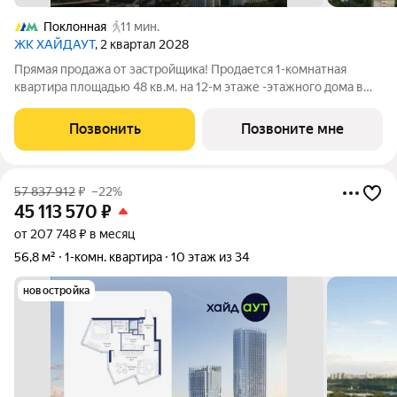
Поклонная
11 мин.
ЖК ХАЙДАУТ
, 2 квартал 2028
Прямая продажа от застройщика! Продается 1-комнатная
квартира площадью 48 кв.м. на 12-м этаже -этажного дома в
жилом комплексе ХАЙДАУТ с панорамными видами: Парк
Победы, Долина реки Сетунь, МГУ, Москва-Сити, Воробьевы
Позвонить
Позвоните мне
горы. Высота потолков 3,25 м.
57 837 912
₽
–22%
45 113 570
₽
от 207 748 ₽ в месяц
56,8 м²
1-комн. квартира
10 этаж из 34
новостройка