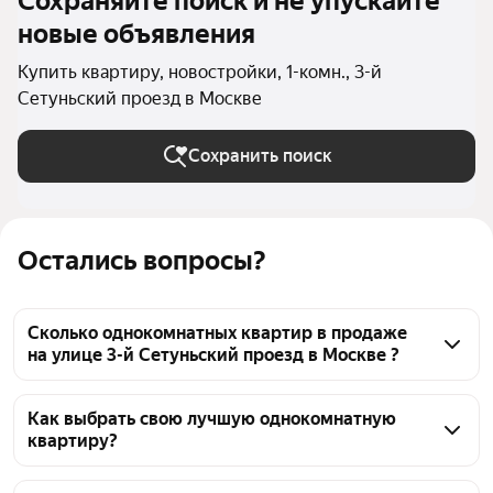
Сохраняйте поиск и не упускайте
новые объявления
Купить квартиру, новостройки, 1-комн., 3-й
Сетуньский проезд в Москве
Сохранить поиск
Остались вопросы?
Сколько однокомнатных квартир в продаже
на улице 3-й Сетуньский проезд в Москве ?
На Яндекс Недвижимости в продаже на улице 3-й 
Сетуньский проезд в Москве 27 однокомнатных 
Как выбрать свою лучшую однокомнатную
квартиру?
квартир 27 объявлений от застройщиков
Чтобы купить 1-комнатную квартиру в новостройке 