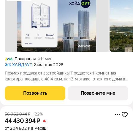
Поклонная
11 мин.
ЖК ХАЙДАУТ
, 2 квартал 2028
Прямая продажа от застройщика! Продается 1-комнатная
квартира площадью 46.4 кв.м. на 13-м этаже -этажного дома в
жилом комплексе ХАЙДАУТ с панорамными видами: Парк
Победы, Долина реки Сетунь, МГУ, Москва-Сити, Воробьевы
Позвонить
Позвоните мне
горы. Высота потолков 3,25 м.
56 962 044
₽
–22%
44 430 394
₽
от 204 602 ₽ в месяц