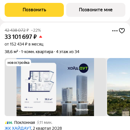
жилом комплексе ХАЙДАУТ с панорамными видами: Парк
Победы, Долина реки Сетунь, МГУ, Москва-Сити, Воробьевы
Позвонить
Позвоните мне
горы. Высота потолков 3,25 м.
42 438 072
₽
–22%
33 101 697
₽
от 152 434 ₽ в месяц
38,6 м²
1-комн. квартира
4 этаж из 34
новостройка
Поклонная
11 мин.
ЖК ХАЙДАУТ
, 2 квартал 2028