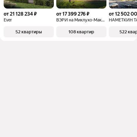
от 21 128 234 ₽
от 17 399 276 ₽
от 12 502 0
Ever
ВЭРИ на Миклухо-Маклая
НАМЕТКИН Т
52 квартиры
108 квартир
522 ква