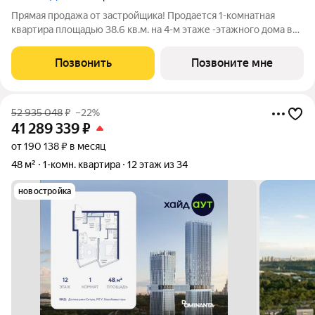
Прямая продажа от застройщика! Продается 1-комнатная
квартира площадью 38.6 кв.м. на 4-м этаже -этажного дома в
жилом комплексе ХАЙДАУТ с панорамными видами: Парк
Победы, Долина реки Сетунь, МГУ, Москва-Сити, Воробьевы
Позвонить
Позвоните мне
горы. Высота потолков 3,25 м.
52 935 048
₽
–22%
41 289 339
₽
от 190 138 ₽ в месяц
48 м²
1-комн. квартира
12 этаж из 34
новостройка