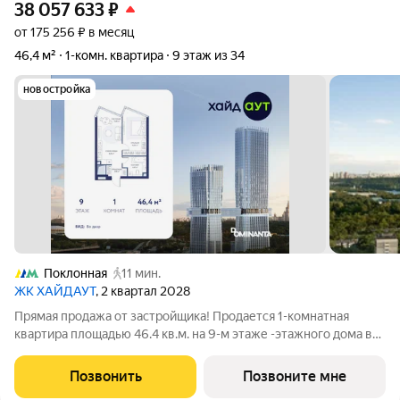
38 057 633
₽
от 175 256 ₽ в месяц
46,4 м²
1-комн. квартира
9 этаж из 34
новостройка
Поклонная
11 мин.
ЖК ХАЙДАУТ
, 2 квартал 2028
Прямая продажа от застройщика! Продается 1-комнатная
квартира площадью 46.4 кв.м. на 9-м этаже -этажного дома в
жилом комплексе ХАЙДАУТ с панорамными видами: Парк
Победы, Долина реки Сетунь, МГУ, Москва-Сити, Воробьевы
Позвонить
Позвоните мне
горы. Высота потолков 3,25 м.