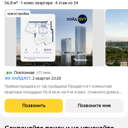
56,8 м²
1-комн. квартира
4 этаж из 34
новостройка
Поклонная
11 мин.
ЖК ХАЙДАУТ
, 2 квартал 2028
Прямая продажа от застройщика! Продается 1-комнатная
квартира площадью 56.8 кв.м. на 4-м этаже -этажного дома в
жилом комплексе ХАЙДАУТ с панорамными видами: Парк
Победы, Долина реки Сетунь, МГУ, Москва-Сити, Воробьевы
Позвонить
Позвоните мне
горы. Высота потолков 3,25 м.