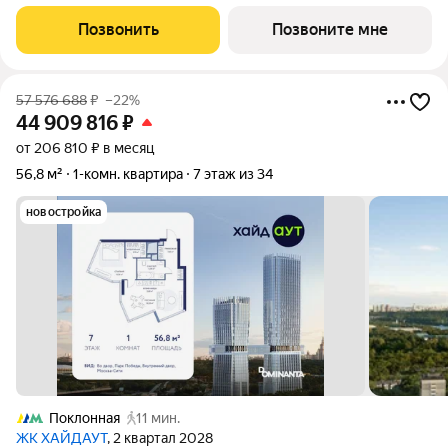
жилом комплексе ХАЙДАУТ с панорамными видами: Парк
Победы, Долина реки Сетунь, МГУ, Москва-Сити, Воробьевы
Позвонить
Позвоните мне
горы. Высота потолков 3,25 м.
57 576 688
₽
–22%
44 909 816
₽
от 206 810 ₽ в месяц
56,8 м²
1-комн. квартира
7 этаж из 34
новостройка
Поклонная
11 мин.
ЖК ХАЙДАУТ
, 2 квартал 2028