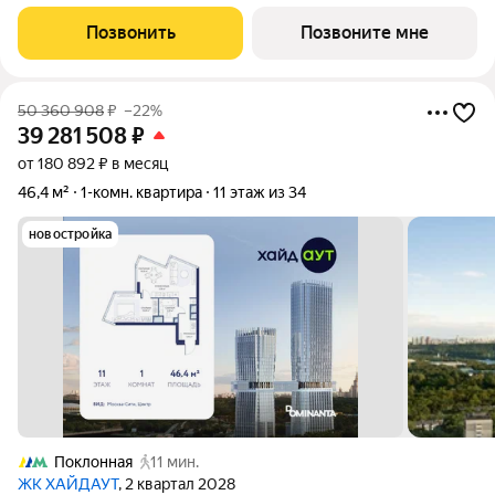
жилом комплексе ХАЙДАУТ с панорамными видами: Парк
Победы, Долина реки Сетунь, МГУ, Москва-Сити, Воробьевы
Позвонить
Позвоните мне
горы. Высота потолков 3,25 м.
50 360 908
₽
–22%
39 281 508
₽
от 180 892 ₽ в месяц
46,4 м²
1-комн. квартира
11 этаж из 34
новостройка
Поклонная
11 мин.
ЖК ХАЙДАУТ
, 2 квартал 2028