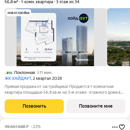
56,8 м²
1-комн. квартира
3 этаж из 34
новостройка
Поклонная
11 мин.
ЖК ХАЙДАУТ
, 2 квартал 2028
Прямая продажа от застройщика! Продается 1-комнатная
квартира площадью 56.8 кв.м. на 3-м этаже -этажного дома в
жилом комплексе ХАЙДАУТ с панорамными видами: Парк
Победы, Долина реки Сетунь, МГУ, Москва-Сити, Воробьевы
Позвонить
Позвоните мне
горы. Высота потолков 3,25 м.
49 651 688
₽
–22%