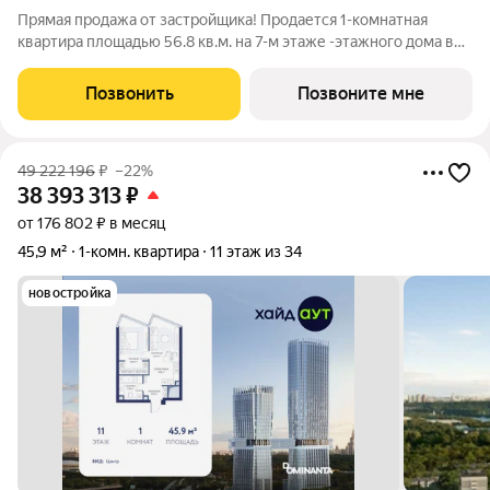
Прямая продажа от застройщика! Продается 1-комнатная
квартира площадью 56.8 кв.м. на 7-м этаже -этажного дома в
жилом комплексе ХАЙДАУТ с панорамными видами: Парк
Победы, Долина реки Сетунь, МГУ, Москва-Сити, Воробьевы
Позвонить
Позвоните мне
горы. Высота потолков 3,25 м.
49 222 196
₽
–22%
38 393 313
₽
от 176 802 ₽ в месяц
45,9 м²
1-комн. квартира
11 этаж из 34
новостройка