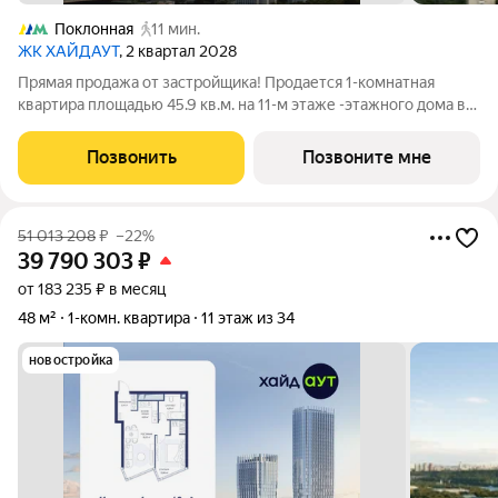
Поклонная
11 мин.
ЖК ХАЙДАУТ
, 2 квартал 2028
Прямая продажа от застройщика! Продается 1-комнатная
квартира площадью 45.9 кв.м. на 11-м этаже -этажного дома в
жилом комплексе ХАЙДАУТ с панорамными видами: Парк
Победы, Долина реки Сетунь, МГУ, Москва-Сити, Воробьевы
Позвонить
Позвоните мне
горы. Высота потолков 3,25 м.
51 013 208
₽
–22%
39 790 303
₽
от 183 235 ₽ в месяц
48 м²
1-комн. квартира
11 этаж из 34
новостройка