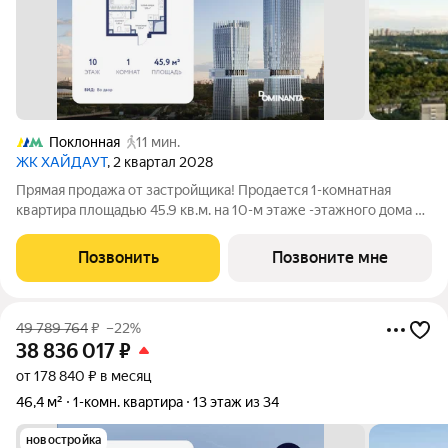
Поклонная
11 мин.
ЖК ХАЙДАУТ
, 2 квартал 2028
Прямая продажа от застройщика! Продается 1-комнатная
квартира площадью 45.9 кв.м. на 10-м этаже -этажного дома в
жилом комплексе ХАЙДАУТ с панорамными видами: Парк
Победы, Долина реки Сетунь, МГУ, Москва-Сити, Воробьевы
Позвонить
Позвоните мне
горы. Высота потолков 3,25 м.
49 789 764
₽
–22%
38 836 017
₽
от 178 840 ₽ в месяц
46,4 м²
1-комн. квартира
13 этаж из 34
новостройка