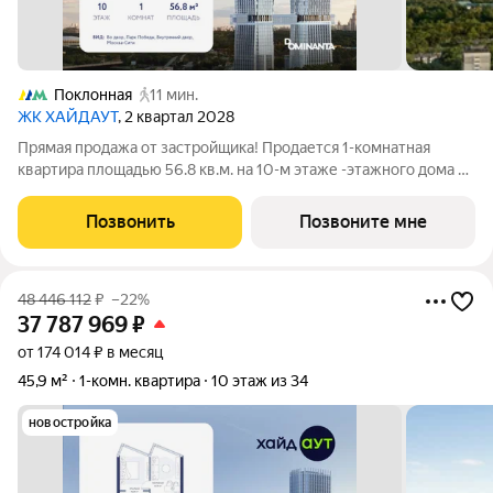
Поклонная
11 мин.
ЖК ХАЙДАУТ
, 2 квартал 2028
Прямая продажа от застройщика! Продается 1-комнатная
квартира площадью 56.8 кв.м. на 10-м этаже -этажного дома в
жилом комплексе ХАЙДАУТ с панорамными видами: Парк
Победы, Долина реки Сетунь, МГУ, Москва-Сити, Воробьевы
Позвонить
Позвоните мне
горы. Высота потолков 3,25 м.
48 446 112
₽
–22%
37 787 969
₽
от 174 014 ₽ в месяц
45,9 м²
1-комн. квартира
10 этаж из 34
новостройка