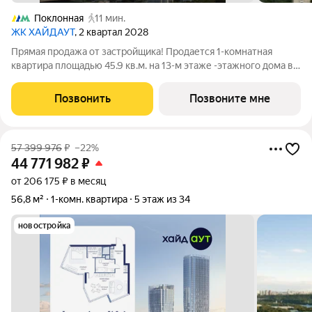
Поклонная
11 мин.
ЖК ХАЙДАУТ
, 2 квартал 2028
Прямая продажа от застройщика! Продается 1-комнатная
квартира площадью 45.9 кв.м. на 13-м этаже -этажного дома в
жилом комплексе ХАЙДАУТ с панорамными видами: Парк
Победы, Долина реки Сетунь, МГУ, Москва-Сити, Воробьевы
Позвонить
Позвоните мне
горы. Высота потолков 3,25 м.
57 399 976
₽
–22%
44 771 982
₽
от 206 175 ₽ в месяц
56,8 м²
1-комн. квартира
5 этаж из 34
новостройка