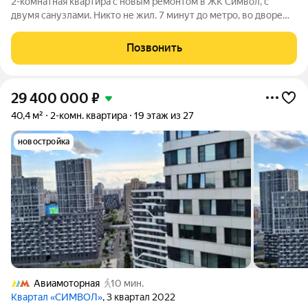
2-комнатная квартира с новым ремонтом в ЖК Символ, с
двумя санузлами. Никто не жил. 7 минут до метро, во дворе
парк, World Class в этом же корпусе. Светлая квартира
площадью 54,6 м на 7 этаже ремонт полностью готов, поэтому
Позвонить
после сделки вам
29 400 000
₽
40,4 м²
2-комн. квартира
19 этаж из 27
новостройка
Авиамоторная
10 мин.
Квартал «СИМВОЛ»
, 3 квартал 2022