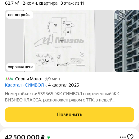
62,7 м²
2-комн. квартира
3 этаж из 11
новостройка
хорошая цена
Серп и Молот
9 мин.
Квартал «СИМВОЛ»
, 4 квартал 2025
Номер объекта: 539565. ЖК СИМВОЛ современный ЖК
БИЗНЕС-КЛАССА, расположен рядом с ТТК, в пешей
доступности от метро Площадь Ильича, Римская и
Авиамоторная, станции железной дороги Москва-Товарная и
Позвонить
Серп и Молот. В шаговой доступности школа, детский
42 500 000
₽