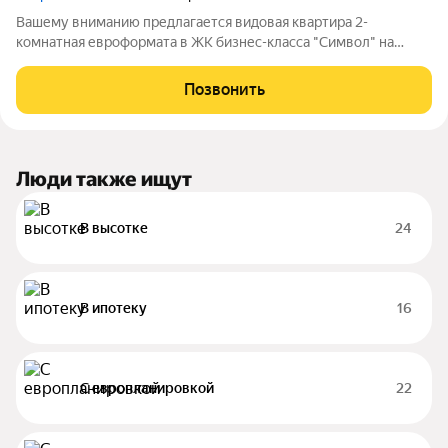
Вашему вниманию предлагается видовая квартира 2-
комнатная евроформата в ЖК бизнес-класса "Символ" на
последнем этаже. Планировка включает в себя: спальню,
большую кухню-гостиную, совмещенный санузел. Окна
Позвонить
выходят на парк Зеленая река и панораму
Люди также ищут
В высотке
24
В ипотеку
16
С европланировкой
22