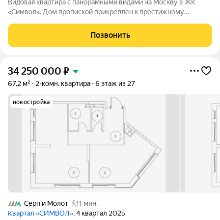
Видовая квартира с панорамными видами на Москву в ЖК
«Символ». Дом пропиской прикреплен к престижному
инженерному лицею при МГТУ имени Баумана. В квартире:
две комнаты, просторная кухня, два совмещенных с/у,
Позвонить
просторный холл, высокие потолки,
34 250 000
₽
67,2 м²
2-комн. квартира
6 этаж из 27
новостройка
Серп и Молот
11 мин.
Квартал «СИМВОЛ»
, 4 квартал 2025