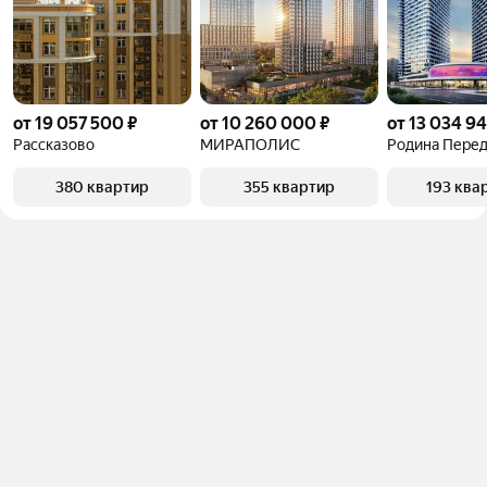
от 19 057 500 ₽
от 10 260 000 ₽
от 13 034 94
Рассказово
МИРАПОЛИС
Родина Пере
380 квартир
355 квартир
193 ква