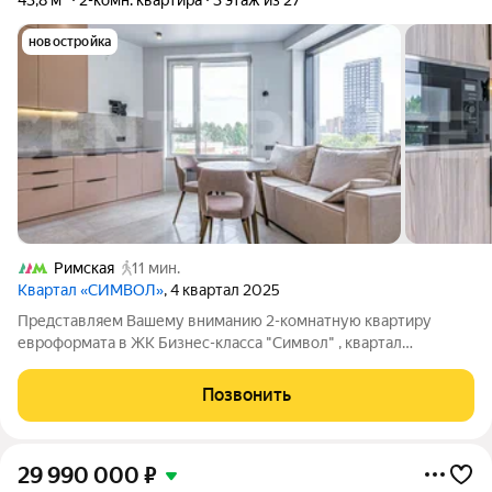
43,8 м²
2-комн. квартира
3 этаж из 27
новостройка
Римская
11 мин.
Квартал «СИМВОЛ»
, 4 квартал 2025
Представляем Вашему вниманию 2-комнатную квартиру
евроформата в ЖК Бизнес-класса "Символ" , квартал
"Вдохновение". О КВАРТИРЕ: Дизайнерская отделка в теплых
тонах. Планировкой предусмотрено: изолированная спальня,
Позвонить
просторная кухня-гостиная с большими
29 990 000
₽