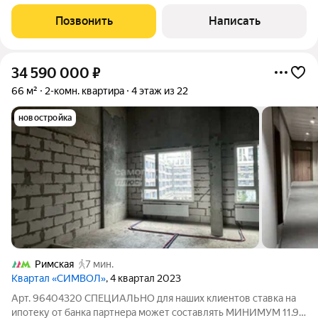
"Бауманский лицем". Формат квартиры евро трехкомнатная.
Квартира делалась для себя - с современным , дизайнерским
Позвонить
Написать
ремонтом. Установлена система
34 590 000
₽
66 м²
2-комн. квартира
4 этаж из 22
новостройка
Римская
7 мин.
Квартал «СИМВОЛ»
, 4 квартал 2023
Арт. 96404320 СПЕЦИАЛЬНО для наших клиентов ставка на
ипотеку от банка партнера может составлять МИНИМУМ 11.9