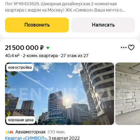
Лот №49433829. Шикарная дизайнерская 2-комнатная
квартира с видом на Москву! ЖК «Символ» Ваша мечта о
стильной жизни в столице может осуществиться ! Продается
полностью готовая к проживанию 2-комнатная квартира с
Позвонить
Написать
авторским дизайнерским ремонтом. Это
21 500 000
₽
40,4 м²
2-комн. квартира
27 этаж из 27
новостройка
хорошая цена
Авиамоторная
10 мин.
Квартал «СИМВОЛ»
, 3 квартал 2022