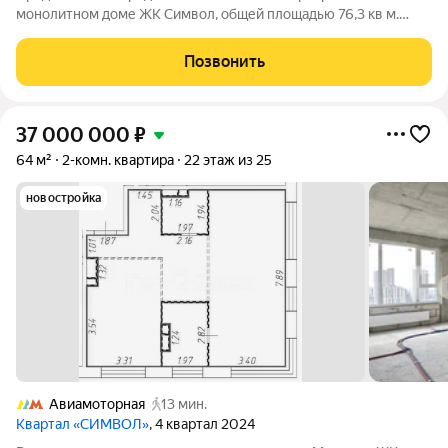
монолитном доме ЖК Символ, общей площадью 76,3 кв м.
Квартира предлагается без отделки. Свободная планировка: 4
окна (можно сделать 3-х комнатную квартиру), 2 стояка
Позвонить
канализации. высокий этаж. Охрана,
37 000 000
₽
64 м²
2-комн. квартира
22 этаж из 25
новостройка
Авиамоторная
13 мин.
Квартал «СИМВОЛ»
, 4 квартал 2024