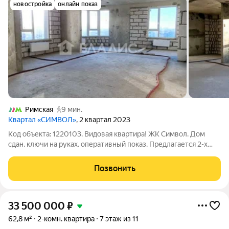
новостройка
онлайн показ
Римская
9 мин.
Квартал «СИМВОЛ»
, 2 квартал 2023
Код объекта: 1220103. Видовая квартира! ЖК Символ. Дом
сдан, ключи на руках, оперативный показ. Предлагается 2-х
комнатная квартира: 2 спальни (15,5+19,6), 1 кухня-гостиная
(19,1 м). Общая площадь квартиры 78,2 м.кв., высота потолков
Позвонить
3,1 м.,
33 500 000
₽
62,8 м²
2-комн. квартира
7 этаж из 11