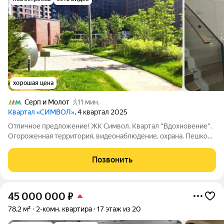
хорошая цена
Серп и Молот
11 мин.
Квартал «СИМВОЛ»
, 4 квартал 2025
Отличное предложение! ЖК Символ. Квартал "Вдохновение".
Огороженная территория, видеонаблюдение, охрана. Пешком
от метро пл.Ильича и Римская-10 мин, от метро Серп и
Молот-7 мин.пешком. Вашему вниманию предлагается
Позвонить
двухкомнатная квартира, под ремонт
45 000 000
₽
78,2 м²
2-комн. квартира
17 этаж из 20