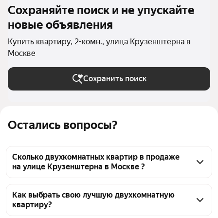
Сохраняйте поиск и не упускайте
новые объявления
Купить квартиру, 2-комн., улица Крузенштерна в
Москве
Сохранить поиск
Остались вопросы?
Сколько двухкомнатных квартир в продаже
на улице Крузенштерна в Москве ?
На Яндекс Недвижимости в продаже на улице 
Крузенштерна в Москве 27 двухкомнатных 
Как выбрать свою лучшую двухкомнатную
квартиру?
квартир, из них 1 объявление от собственников, 26 