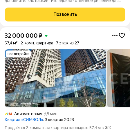
дополнительно паркинг и кладовая - отличное решение для
комфортной жизни в новом ЖК бизнес-класса Много больших
окон Просторная кухня-гостиная 2 совмещённых санузла
Позвонить
Современная планировка евро-формата с
32 000 000
₽
57,4 м²
2-комн. квартира
7 этаж из 27
новостройка
Авиамоторная
8 мин.
Квартал «СИМВОЛ»
, 3 квартал 2023
Продаётся 2-комнатная квартира площадью 57,4 м в ЖК