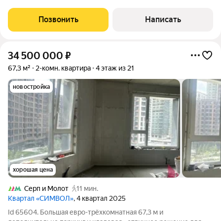
%! Хотите улучшенные условия? Тогда ЗВОНИТЕ! Продаётся
видовая трехкомнатная квартира в ЖК бизнес-класса "Символ
Позвонить
Написать
"Слобода! Расположен в
34 500 000
₽
67,3 м²
2-комн. квартира
4 этаж из 21
новостройка
хорошая цена
Серп и Молот
11 мин.
Квартал «СИМВОЛ»
, 4 квартал 2025
Id 65604. Большая евро-трёхкомнатная 67,3 м и