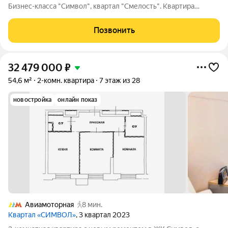
Бизнес-класса "Символ", квартал "Смелость". Квартира
выполнена под индивидуальный дизайн-проект с
использованием современных премиальных решений:
Позвонить
архитектурное освещение, встроенные системы
32 479 000
₽
54,6 м²
2-комн. квартира
7 этаж из 28
новостройка
онлайн показ
Авиамоторная
8 мин.
Квартал «СИМВОЛ»
, 3 квартал 2023