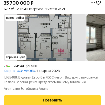
35 700 000
₽
67,7 м²
2-комн. квартира
15 этаж из 21
новостройка
хорошая цена
Римская
9 мин.
Квартал «СИМВОЛ»
, 4 квартал 2023
Id 65488. Видовая Евро-3 в ЖК Символ: Ваш дом с панорамой
на парк Зеленая река! Предлагаем вашему вниманию
статусную евро-3-комнатную квартиру площадью 67,7 м в
Агентство Эстейтлига Алина
современном жилом комплексе в Лефортово. Квартира
расположена на видовом 15-м этаже и
Позвонить