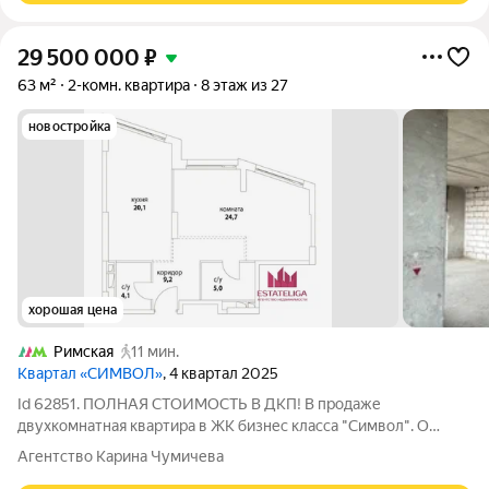
29 500 000
₽
63 м²
2-комн. квартира
8 этаж из 27
новостройка
хорошая цена
Римская
11 мин.
Квартал «СИМВОЛ»
, 4 квартал 2025
Id 62851. ПОЛНАЯ СТОИМОСТЬ В ДКП! В продаже
двухкомнатная квартира в ЖК бизнес класса "Символ". О
квартире: + Удобная планировка с двумя изолированными
Агентство Карина Чумичева
комнатами, просторной кухней-гостиной и двумя санузлами