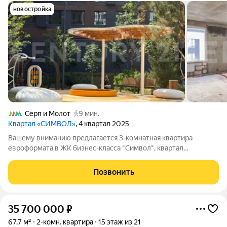
новостройка
Серп и Молот
9 мин.
Квартал «СИМВОЛ»
, 4 квартал 2025
Вашему вниманию предлагается 3-комнатная квартира
евроформата в ЖК бизнес-класса "Символ", квартал
Вдохновение. Корпус сдан, ключи на руках. О квартире:
большая светлая кухня-гостинная с эркерным окном, 2
Позвонить
изолированные комнаты, 2 отдельных санузла. О
35 700 000
₽
67,7 м²
2-комн. квартира
15 этаж из 21