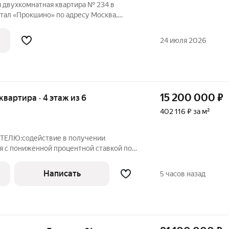
я двухкомнатная квартира № 234 в
тал «Прокшино» по адресу Москва,
АО, Сосенское С/П, Москва,
тративный округ, район Коммунарка, ЖК
24 июля 2026
площадь
15 200 000
₽
 квартира · 4 этаж из 6
402 116 ₽ за м²
ТЕЛЮ:содействие в получении
 с пониженной процентной ставкой по
льтация бесплатно); полное юридическое
д ключ ; безопасные расчёты,
Написать
5 часов назад
ая