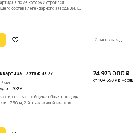
артира в доме который строился
щего состава легендарного завода ЗИЛ:
женеров и специалистов предприятия.
ь просторная. Окна выходят сразу на три
10 часов назад
24 973 000
₽
 квартира · 2 этаж из 27
от 104 658 ₽ в меся
12 мин.
квартал 2029
вартира от застройщика: общая площадь
ухня 17.50 м, 2-й этаж, жилой квартал
кция 3). Срок сдачи: 2 квартал 2029 года.
онируйте квартиру! Квартал