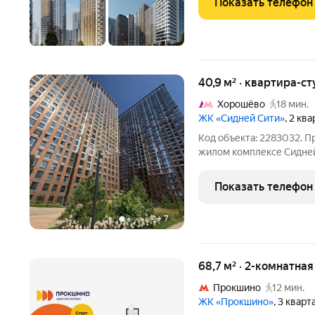
Показать телефон
40,9 м² · квартира-ст
Хорошёво
18 мин.
ЖК «Сидней Сити»
, 2 кв
Код объекта: 2283032. П
жилом комплексе Сидней 
этаже монолитного дома
набережной отличная база для стильной квартиры с ощущением
Показать телефон
воздуха и света:
+
7
68,7 м² · 2-комнатна
Прокшино
12 мин.
ЖК «Прокшино»
, 3 квар