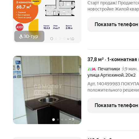
Старт продаж! Продаетс
новостройке Жилой квар
ТиНАО, Новомосковский 
Новомосковский админис
Показать телефон
Прокшино, 7.1.3. Общая 
3D-тур
+
10
37,8 м² · 1-комнатная
Печатники
9 мин.
улица Артюхиной
,
20к2
Арт. 140499983 ПОКУПА
положительного решения
ипотеке от 12,25 (консу
сопровождение сделки по
Показать телефон
юридическая и финансов
+
9