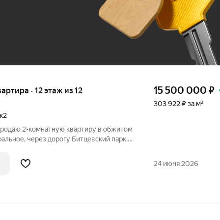
До 100 тыс. ₽
15 500 000
₽
вартира · 12 этаж из 12
303 922 ₽ за м²
к2
 Продаю 2-комнатную квартиру в обжитом
ерез дорогу Битцевский парк.
вартира чистая, уютная, полностью
зирована 20 лет назад, один собственник,
24 июня 2026