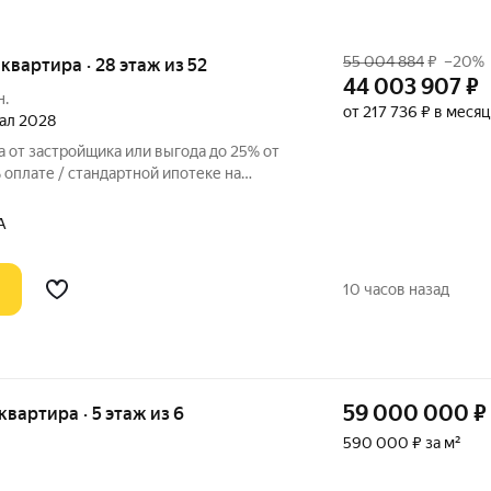
55 004 884
₽
–20%
я квартира · 28 этаж из 52
44 003 907
₽
н.
от 217 736 ₽ в месяц
тал 2028
 от застройщика или выгода до 25% от
оплате / стандартной ипотеке на
р. Просторная 2-комнатная квартира на
премиальном жилом комплексе «Айс
А
10 часов назад
59 000 000
₽
 квартира · 5 этаж из 6
590 000 ₽ за м²