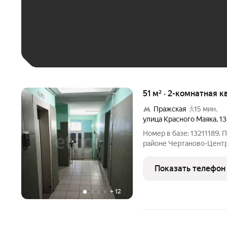
До 30 тыс. ₽
До 50 тыс. ₽
До 70 тыс. ₽
Больше 100 тыс. ₽
51 м² · 2-комнатная к
Пражская
15 мин.
улица Красного Маяка
,
13
Номер в базе: 13211189.
районе Чертаново-Центральное, ч
Общая площадь 51м.кв. К
готова к сделке: привати
Показать телефон
без
+
12