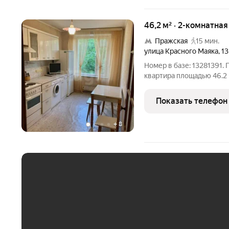
46,2 м² · 2-комнатна
Пражская
15 мин.
улица Красного Маяка
,
13
Номер в базе: 13281391.
квартира площадью 46.2 
дома. Просторные изолир
создают комфортную атм
Показать телефон
косметическим ремонто
+
8
ЕЖЕМЕСЯЧНЫЙ ПЛАТЁ