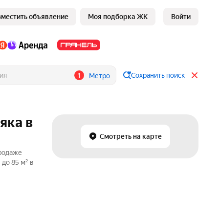
зместить объявление
Моя подборка ЖК
Войти
1
Сохранить поиск
Метро
яка в
Смотреть на карте
продаже
до 85 м² в