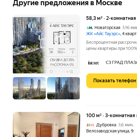
Другие предложения в Москве
58,3 м² · 2-комнатна
Новаторская
16 ми
ЖК «Айс Тауэрс»
, 4 квар
Беспроцентная рассрочка
цены квартиры при 100% 
ограниченный пул кварти
28 этаже, 58.3 кв.м, в 
СЗ ГРАД ПЛАЗ
Тауэрс» (ЗАО
+
13
Показать телефон
100 м² · 3-комнатная
Дубровка
6 мин.
Велозаводская улица
,
9