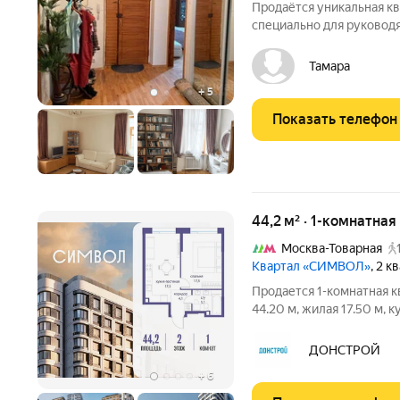
Продаётся уникальная кв
специально для руководя
директоров, ведущих ин
Квартира светлая и очен
Тамара
стороны: на
+
5
Показать телефон
44,2 м² · 1-комнатная
Москва-Товарная
Квартал «СИМВОЛ»
, 2 
Продается 1-комнатная к
44.20 м, жилая 17.50 м, к
«Гордость», корпус 36 (се
Позвоните сейчас и забр
ДОНСТРОЙ
+
6