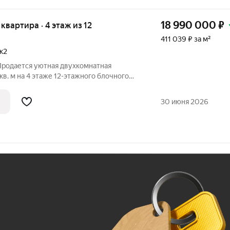
18 990 000
₽
я квартира · 4 этаж из 12
411 039 ₽ за м²
к2
 Продается уютная двухкомнатная
кв. м на 4 этаже 12-этажного блочного
ованные комнаты и кухня 9.3 кв. м
осферу для жизни. Квартира с
30 июня 2026
м,
Ж