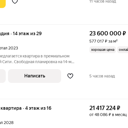
11 часов назад
23 600 000
₽
удия · 14 этаж из 29
577 017 ₽ за м²
артал 2023
хорошая цена
онла
редлагается квартира в премиальном
Сити . Свободная планировка на 14-м
 2023 года на Шелепихинской
Написать
5 часов назад
21 417 224
₽
я квартира · 4 этаж из 16
от 48 086 ₽ в месяц
тал 2028