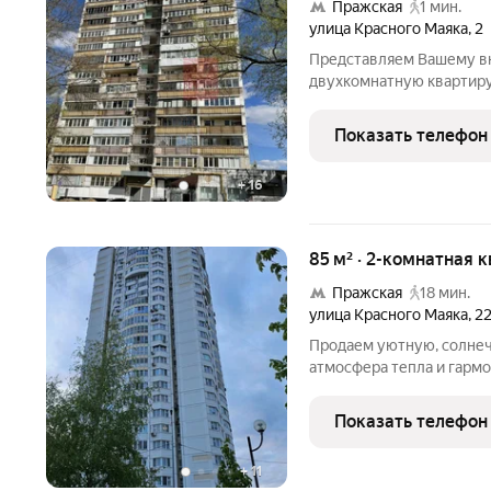
Пражская
1 мин.
улица Красного Маяка
,
2
Представляем Вашему в
двухкомнатную квартиру
2 этаже блочного дома. 
феноменальное располож
Показать телефон
вас от станции метро
+
16
85 м² · 2-комнатная 
Пражская
18 мин.
улица Красного Маяка
,
2
Продаем уютную, солнечн
атмосфера тепла и гармо
каждый день наслаждать
красивыми восходами и чистым возду
Показать телефон
шума и пыли,
+
11