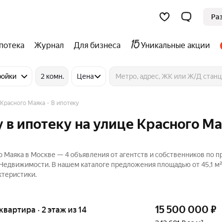
Ра
потека
Журнал
Для бизнеса
Уникальные акции
ройки
2 комн.
Цена
 Красного Маяка
В ипотеку
 в ипотеку на улице Красного Ма
о Маяка в Москве — 4 объявления от агентств и собственников по 
 Недвижимости. В нашем каталоге предложения площадью от 45,1 м² 
ктеристики.
15 500 000
₽
 квартира · 2 этаж из 14