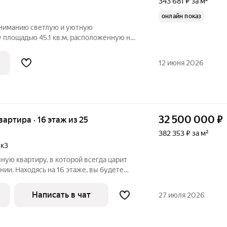
343 681 ₽ за м²
онлайн показ
ниманию светлую и уютную
 площадью 45.1 кв.м, расположенную на
Главное преимущество этой квартиры ее
ение! Всего 1 минута пешком отделяет
12 июня 2026
32 500 000
₽
квартира · 16 этаж из 25
382 353 ₽ за м²
2к3
ую квартиру, в которой всегда царит
нии. Находясь на 16 этаже, вы будете
ся обилием естественного света,
хом здесь нет городского
Написать в чат
27 июля 2026