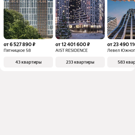
от 6 527 890 ₽
от 12 401 600 ₽
от 23 490 11
Пятницкое 58
AIST RESIDENCE
Левел Южноп
43 квартиры
233 квартиры
583 ква