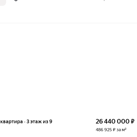
,
26 440 000
₽
 квартира · 3 этаж из 9
486 925 ₽ за м²