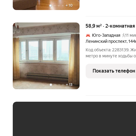
+
10
58,9 м² · 2-комнатна
Юго-Западная
11 ми
Ленинский проспект
,
144
Код объекта: 2283139. Ж
метро в минуте ходьбы о
это? Да! Эта квартира - 
экология, тишина и комфо
Показать телефон
+
13
ЕЖЕМЕСЯЧНЫЙ ПЛАТЁ