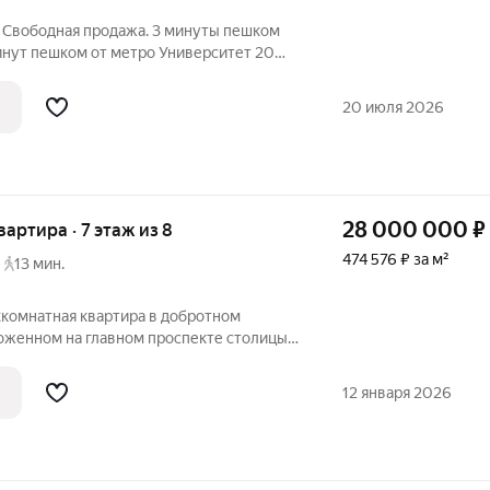
. Свободная продажа. 3 минуты пешком
инут пешком от метро Университет 20
Профсоюзная Прекрасная, светлая,
добротном кирпичном сталинском доме.
20 июля 2026
28 000 000
₽
квартира · 7 этаж из 8
474 576 ₽ за м²
13 мин.
хкомнатная квартира в добротном
оженном на главном проспекте столицы
упности от трёх станций метро. Окна
ую зелёную улицу. Квартира свободна
12 января 2026