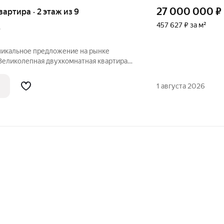
27 000 000
₽
квартира · 2 этаж из 9
457 627 ₽ за м²
.
Уникальное предложение на рынке
еликолепная двухкомнатная квартира
ом проспекте, 90 идеальное
и комфорта. Кирпичные стены и
1 августа 2026
ытия