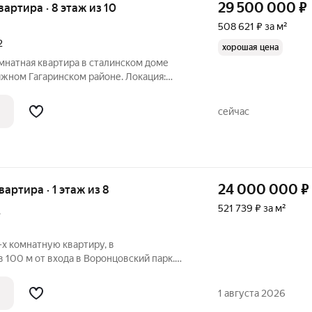
29 500 000
₽
квартира · 8 этаж из 10
508 621 ₽ за м²
2
хорошая цена
омнатная квартира в сталинском доме
жном Гагаринском районе. Локация:
 доступность: 9 минут до ТТК, 15 минут
сейчас
24 000 000
₽
квартира · 1 этаж из 8
521 739 ₽ за м²
.
х комнатную квартиру, в
 100 м от входа в Воронцовский парк.
 в престижном ЮЗАО г. Москвы .
опровождаем Вашу сделку. Кстати, если
1 августа 2026
ю