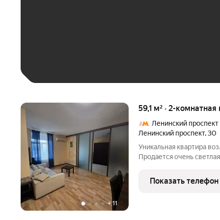
До 30 тыс. ₽
До 50 тыс. ₽
До 70 тыс. ₽
Больше 100 тыс. ₽
59,1 м² · 2-комнатная
Ленинский проспект
Ленинский проспект
,
30
Уникальная квартира воз
Продается очень светлая
историческом сталинско
подъездом после ремонт
Показать телефон
въезд в город
+
11