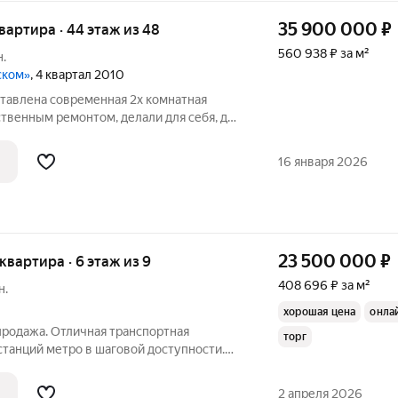
35 900 000
₽
квартира · 44 этаж из 48
560 938 ₽ за м²
н.
ском»
, 4 квартал 2010
авлена современная 2х комнатная
ственным ремонтом, делали для себя, для
 деталь в интерьере. Квартира
на всей необходимой мебелью и
16 января 2026
тира
23 500 000
₽
 квартира · 6 этаж из 9
408 696 ₽ за м²
н.
хорошая цена
онла
продажа. Отличная транспортная
торг
станций метро в шаговой доступности.
д постройки, железобетонные
ел капитальный ремонт. Дом стоит в
2 апреля 2026