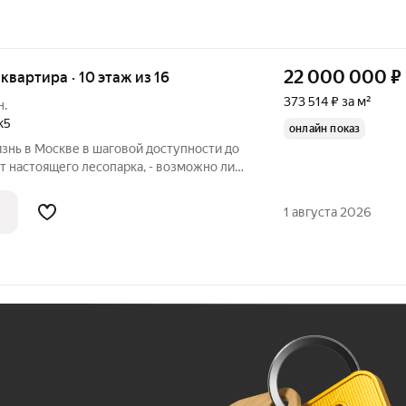
22 000 000
₽
я квартира · 10 этаж из 16
373 514 ₽ за м²
н.
к5
онлайн показ
изнь в Москве в шаговой доступности до
т настоящего лесопарка, - возможно ли
вариант для тех покупателей, кому важна
рт, но при этом, кто не готов
1 августа 2026
Ж