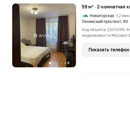
59 м² · 2-комнатная 
Новаторская
2 мин
Ленинский проспект
,
90
Код объекта: 2201099. 
недвижимости Москвы! В
площадью 59 кв. м на Ленинск
сочетание доступности 
Показать телефон
железобетонные перекр
+
6