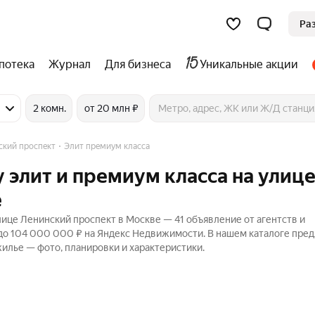
Ра
потека
Журнал
Для бизнеса
Уникальные акции
2 комн.
от 20 млн ₽
ский проспект
Элит премиум класса
 элит и премиум класса на улиц
е
ице Ленинский проспект в Москве — 41 объявление от агентств и
 до 104 000 000 ₽ на Яндекс Недвижимости. В нашем каталоге пре
жилье — фото, планировки и характеристики.