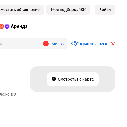
зместить объявление
Моя подборка ЖК
Войти
1
Сохранить поиск
Метро
е
Смотреть на карте
дложения