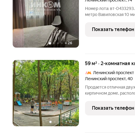
Ленинский проспект
,
74
Номер лота: вт-0433293
метро Вавиловская 10 м
минут пешком от метро 
просторная квартира в 
Показать телефон
Комнаты
+
26
59 м² · 2-комнатная 
Ленинский проспект
Ленинский проспект
,
40
Продается отличная дву
кирпичном доме, распол
Ленинском, в пешей дост
квартиры выходят на тих
Показать телефон
юридически и
+
13