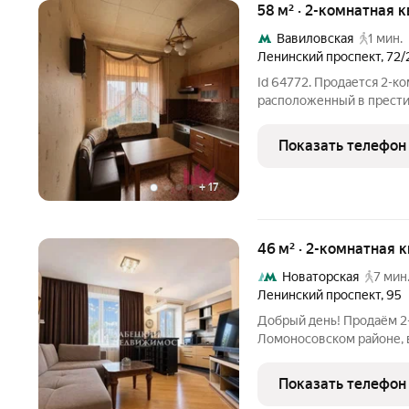
58 м² · 2-комнатная 
Вавиловская
1 мин.
Ленинский проспект
,
72/
Id 64772. Продается 2-к
расположенный в прести
метро «Вавиловская» 1 минута пешком, «Университет» 7 минут.
Прекрасная транспортная
Показать телефон
до Садового
+
17
46 м² · 2-комнатная 
Новаторская
7 мин
Ленинский проспект
,
95
Добрый день! Продаём 2-
Ломоносовском районе, в
Уютный сталинский дом,
Безопасно юридически с
Показать телефон
Вы сейчас продаёте сво