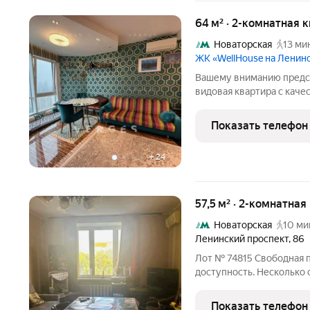
64 м² · 2-комнатная 
Новаторская
13 ми
ЖК «WellHouse на Ленин
Вашему вниманию предст
видовая квартира с каче
жизни, продумана каждая
полностью укомплектова
Показать телефон
бытовой техникой. Квар
+
24
57,5 м² · 2-комнатная
Новаторская
10 ми
Ленинский проспект
,
86
Лот № 74815 Свободная 
доступность. Несколько 
Кирпичный дом, 1957 го
перекрытия. В доме прош
Показать телефон