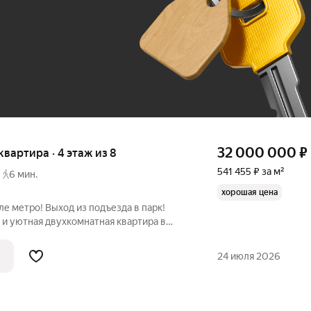
До 100 тыс. ₽
32 000 000
₽
 квартира · 4 этаж из 8
541 455 ₽ за м²
6 мин.
хорошая цена
ле метро! Выход из подъезда в парк!
 и уютная двухкомнатная квартира в
м доме с очень чистым и ухоженным
а. Дом уникальный, образует парадный
24 июля 2026