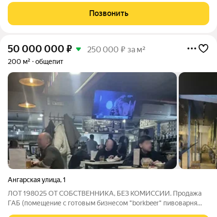
Москва Готовый, работающий бизнес без долгов
Укомплектованный штат Надежные поставщики и выгодные
Позвонить
условия закупок База постоянных клиентов
50 000 000
₽
250 000 ₽ за м²
200 м²
общепит
Ангарская улица
,
1
ЛОТ 198025 ОТ СОБСТВЕННИКА, БЕЗ КОМИССИИ. Продажа
ГАБ (помещение с готовым бизнесом "borkbeer" пивоварня
"ховрино") 5 ЛЕТ ОКУПАЕМОСТЬ Пивзавод варочные 350