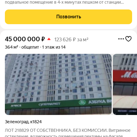
подвальное помещение в 4-х минутах пешком от станции
метро Алтуфьево. Площадь 190 м. потолки 2,8 м. Подойдет
под магазины, ПВЗ, склад и другие виды бизнеса.
Позвонить
Электричество 15 кВт, но может быть
45 000 000
₽
123 626 ₽ за м²
364 м²
общепит
1 этаж из 14
Зеленоград
,
к1824
ЛОТ 218829 ОТ СОБСТВЕННИКА, БЕЗ КОМИССИИ. Витринное
остекление, возможность размещения рекламы на фасаде