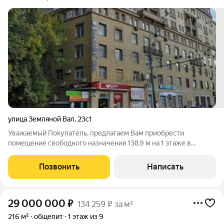
улица Земляной Вал
,
23с1
Уважаемый Покупатель, предлагаем Вам приобрести
помещение свободного назначения 138.9 м на 1 этаже в
собственность на выгодных условиях. Интернет, телефония.
Охрана. Видеонаблюдение. Система контроля доступа.
Позвонить
Написать
Отдельный вход. ЦАО Москвы. В 3 минутах
29 000 000
₽
134 259 ₽ за м²
216 м²
общепит
1 этаж из 9