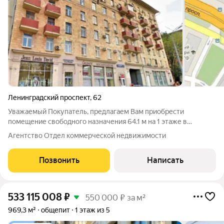
Ленинградский проспект
,
62
Уважаемый Покупатель, предлагаем Вам приобрести
помещение свободного назначения 64.1 м на 1 этаже в
собственность на выгодных условиях. Интернет, телефония.
Агентство Отдел коммерческой недвижимости
Отдельный вход. САО Москвы. В 5 минутах от м. Аэропорт
Быстро реагируем на обращения,
Позвонить
Написать
533 115 008
₽
550 000 ₽ за м²
969,3 м²
общепит
1 этаж из 5