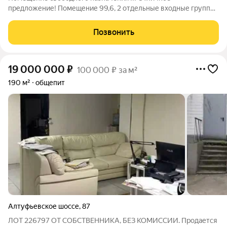
предложение! Помещение 99,6, 2 отдельные входные группы
и по документам два отдельных кадастровых номера- площадь
78, 8 и 20,8. Подойдет под офис, салон красоты, магазин, мини
Позвонить
производство, склад,
19 000 000
₽
100 000 ₽ за м²
190 м²
общепит
Алтуфьевское шоссе
,
87
ЛОТ 226797 ОТ СОБСТВЕННИКА, БЕЗ КОМИССИИ. Продается