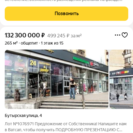
здания, Интернет, МГТС, эл.мощность-150кВт (на всё
помещение), все центральные коммуникации. Помещения
Позвонить
расположены в зоне интенсивного
132 300 000
₽
499 245 ₽ за м²
265 м²
общепит
1 этаж из 15
Бутырская улица
,
4
Лот №1076971 Предложение от Собственника! Напишите нам
в Ватсап, чтобы получить ПОДРОБНУЮ ПРЕЗЕНТАЦИЮ С