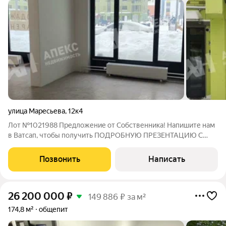
улица Маресьева
,
12к4
Лот №1021988 Предложение от Собственника! Напишите нам
в Ватсап, чтобы получить ПОДРОБНУЮ ПРЕЗЕНТАЦИЮ С
ПЛАНИРОВКОЙ И ФОТОГРАФИЯМИ! Продается нежилое
помещение свободного назначения формата Street Retail,
Позвонить
Написать
расположенное на первом этаже нового жилого
26 200 000
₽
149 886 ₽ за м²
174,8 м²
общепит