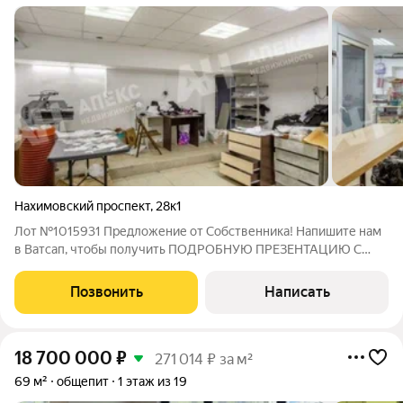
Нахимовский проспект
,
28к1
Лот №1015931 Предложение от Собственника! Напишите нам
в Ватсап, чтобы получить ПОДРОБНУЮ ПРЕЗЕНТАЦИЮ С
ПЛАНИРОВКОЙ И ФОТОГРАФИЯМИ! Продается
премиальный актив с готовым арендным потоком. Уникальное
Позвонить
Написать
помещение на первой линии Нахимовского проспекта в
18 700 000
₽
271 014 ₽ за м²
69 м²
общепит
1 этаж из 19