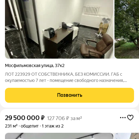
Мосфильмовская улица
,
37к2
ЛОТ 223929 ОТ СОБСТВЕННИКА, БЕЗ КОМИССИИ. ГАБ с
окупаемостью 7 лет - помещение свободного назначения,
174.8м пo aдрeсу г. Moсквa, ул. Мосфильмoвская, дом 37к2.
Mетpo Лoмoнoсoвский проспект в 650м, 5 мин пешком. МАП
Позвонить
300 000 рублeй. Аpeндaторы
29 500 000
₽
127 706 ₽ за м²
231 м²
общепит
1 этаж из 2