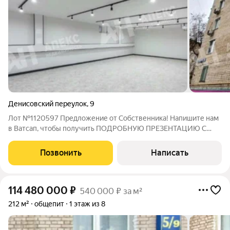
Денисовский переулок
,
9
Лот №1120597 Предложение от Собственника! Напишите нам
в Ватсап, чтобы получить ПОДРОБНУЮ ПРЕЗЕНТАЦИЮ С
ПЛАНИРОВКОЙ И ФОТОГРАФИЯМИ! Готовый арендный
бизнес вам не нужно тратить время на поиск арендатора,
Позвонить
Написать
объект уже приносит стабильный доход.
114 480 000
₽
540 000 ₽ за м²
212 м²
общепит
1 этаж из 8