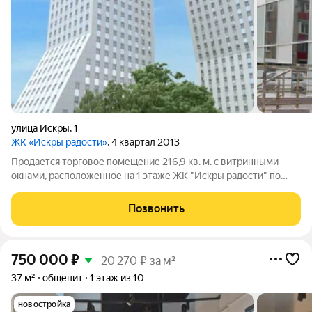
улица Искры
,
1
ЖК «Искры радости»
, 4 квартал 2013
Продается торговое помещение 216,9 кв. м. с витринными
окнами, расположенное на 1 этаже ЖК "Искры радости" по
адресу: г. Москва, ул. Искры, д.1, корп.2б. Помещение имеет
свободную планировку, 2 отдельных входа, панорамное
Позвонить
остекление. ЖК полностью
750 000
₽
20 270 ₽ за м²
37 м²
общепит
1 этаж из 10
новостройка