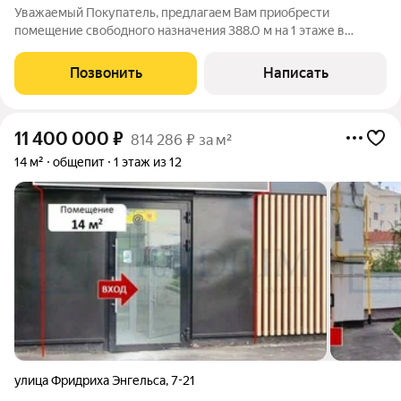
Уважаемый Покупатель, предлагаем Вам приобрести
помещение свободного назначения 388.0 м на 1 этаже в
собственность на выгодных условиях. Приточно-вытяжная
вентиляция. Интернет, телефония. Отдельный вход. СВАО
Позвонить
Написать
Москвы. В 5 минутах от м. Алексеевская
11 400 000
₽
814 286 ₽ за м²
14 м²
общепит
1 этаж из 12
улица Фридриха Энгельса
,
7-21