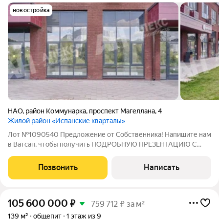
новостройка
НАО
,
район Коммунарка
,
проспект Магеллана
,
4
Жилой район «Испанские кварталы»
Лот №1090540 Предложение от Собственника! Напишите нам
в Ватсап, чтобы получить ПОДРОБНУЮ ПРЕЗЕНТАЦИЮ С
ПЛАНИРОВКОЙ И ФОТОГРАФИЯМИ! Эксклюзивный
недооцененный лот в Новой Москве с колоссальным
Позвонить
Написать
дисконтом! Дом уже сдан - можно сразу заходить на ремонт.
105 600 000
₽
759 712 ₽ за м²
139 м²
общепит
1 этаж из 9