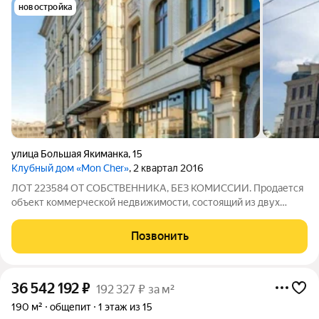
новостройка
улица Большая Якиманка
,
15
Клубный дом «Mon Cher»
, 2 квартал 2016
ЛОТ 223584 ОТ СОБСТВЕННИКА, БЕЗ КОМИССИИ. Продается
объект коммерческой недвижимости, состоящий из двух
блоков:Цокольный этаж площадью 786,7 квадратных
метров.Первый этаж площадью 182,6 квадратных
Позвонить
метров.Высота потолков варьируется от 4,5 до 5,5
36 542 192
₽
192 327 ₽ за м²
190 м²
общепит
1 этаж из 15