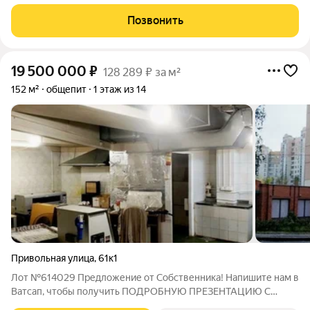
1м этаже, рядом с сетeвым cупеpмapкeтoм. 15 минут пешком
от м. «Бульвар Рокоссовского». Рядом - отсутствие
Позвонить
конкуренции: клиентами будут жители старого
19 500 000
₽
128 289 ₽ за м²
152 м²
общепит
1 этаж из 14
Привольная улица
,
61к1
Лот №614029 Предложение от Собственника! Напишите нам в
Ватсап, чтобы получить ПОДРОБНУЮ ПРЕЗЕНТАЦИЮ С
ПЛАНИРОВКОЙ И ФОТОГРАФИЯМИ! В спальном