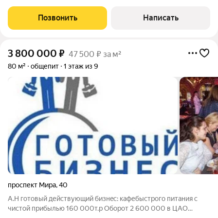
ПЛАНИРОВКОЙ И ФОТОГРАФИЯМИ! Продаётся помещение
свободного назначения площадью 264.5 м2 всего в 2 мин.
Позвонить
Написать
пешком от станции метро Савёловская и
3 800 000
₽
47 500 ₽ за м²
80 м²
общепит
1 этаж из 9
проспект Мира
,
40
А.Н готовый действующий бизнeс: кафебыстрого питания с
чистой прибылью 160 000т.р Оборот 2 600 000 в ЦАО