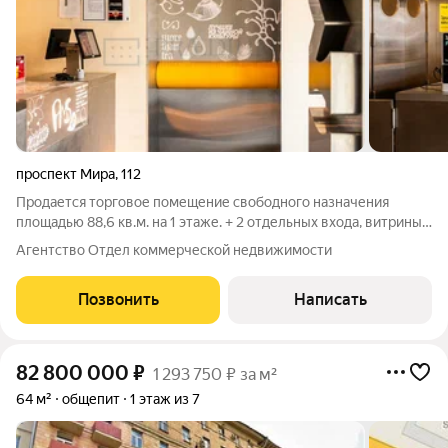
проспект Мира
,
112
Продается торговое помещение свободного назначения
площадью 88,6 кв.м. на 1 этаже. + 2 отдельных входа, витрины.
+ Высокий трафик около метро Алексеевская. + Планировка:
Агентство Отдел коммерческой недвижимости
клиентский зал, кухня, два санузла (клиентский и в кухне). +
Новый ремонт. +
Позвонить
Написать
82 800 000
₽
1 293 750 ₽ за м²
64 м²
общепит
1 этаж из 7