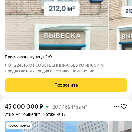
Профсоюзная улица
,
5/9
ЛОТ 224516 ОТ СОБСТВЕННИКА, БЕЗ КОМИССИИ.
Предлагается к продаже нежилое помещение,
расположенные по адресу: улица Профсоюзная, ЮЗАО, город
Москва. Объект доступен для аренды и продажи в
Позвонить
непосредственной близости от станции метро
«Академическая»,
45 000 000
₽
207 469 ₽ за м²
216,9 м²
общепит
1 этаж из 17
новостройка