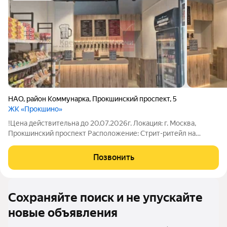
НАО
,
район Коммунарка
,
Прокшинский проспект
,
5
ЖК «Прокшино»
!Цена действительна до 20.07.2026г. Локация: г. Москва,
Прокшинский проспект Расположение: Стрит-ритейл на
первой линии жилого дома (коммерческий первый этаж),
высокий пешеходный и автомобильный трафик. Помещение
Позвонить
площадью 37 м полностью готово к
Сохраняйте поиск и не упускайте
новые объявления