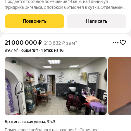
Продается торговое помещение 14 кв.м. на 1 линии ул
Фридриха Энгельса, с потоком 65тыс чел в сутки. Отдельный
вход! Витринные окна! Место для вывески на фасаде! Большая
эл.мощность! Высокие потолки! Мокрая точка в помещении!
Позвонить
Написать
Организуем просмотр в
21 000 000
₽
210 632 ₽ за м²
99,7 м²
общепит
1 этаж из 16
Братиславская улица
,
31к3
Помещение свободного назначения !!! Отличное