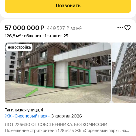
литров , ЦКТ 9 штук на 850 литров , производственные
Позвонить
мощности 20 тон в месяц , все
57 000 000
₽
449 527 ₽ за м²
126,8 м²
общепит
1 этаж из 25
новостройка
Тагильская улица
,
4
ЖК «Сиреневый парк»
, 3 квартал 2026
ЛОТ 226630 ОТ СОБСТВЕННИКА, БЕЗ КОМИССИИ.
Помещение стрит-ритейл 128 м2 в ЖК «Cиpеневый парк», на