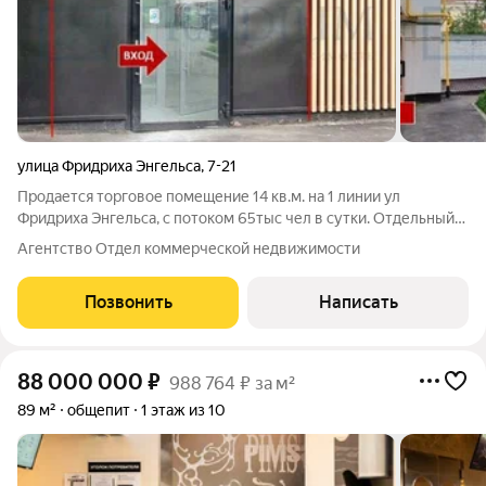
улица Фридриха Энгельса
,
7-21
Продается торговое помещение 14 кв.м. на 1 линии ул
Фридриха Энгельса, с потоком 65тыс чел в сутки. Отдельный
вход! Витринное окно! Место для вывески на фасаде! Большая
Агентство Отдел коммерческой недвижимости
эл.мощность! Высокие потолки! Мокрая точка в помещении!
Организуем просмотр в
Позвонить
Написать
88 000 000
₽
988 764 ₽ за м²
89 м²
общепит
1 этаж из 10