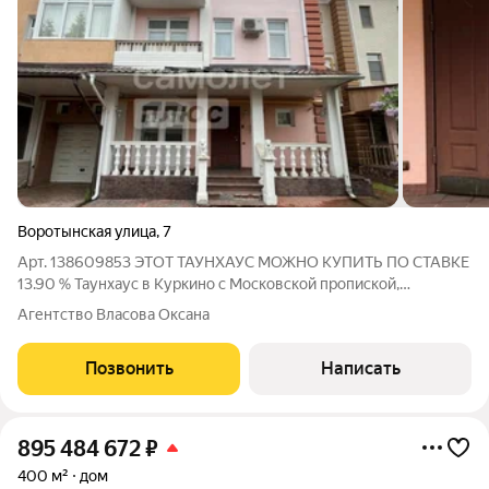
Воротынская улица
,
7
Арт. 138609853 ЭТОТ ТАУНХАУС МОЖНО КУПИТЬ ПО СТАВКЕ
13.90 % Таунхаус в Куркино с Московской пропиской,
площадью 272 кв. м., с земельным участком в 2 сотки. В доме
Агентство Власова Оксана
есть все коммуникации: газ, электричество, водоснабжение,
канализация - городские
Позвонить
Написать
895 484 672
₽
400 м²
дом