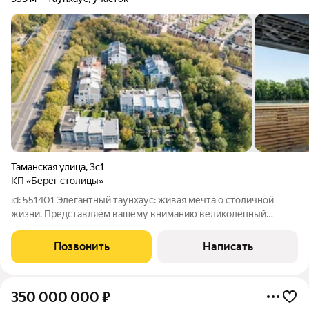
Таманская улица
,
3с1
КП «Берег столицы»
id: 551401 Элегантный таунхаус: живая мечта о столичной
жизни. Представляем вашему вниманию великолепный
таунхаус, расположенный на живописном берегу Москвы-
реки. Это уникальное предложение идеально подойдет тем,
Позвонить
Написать
кто ищет сочетание современного
350 000 000
₽