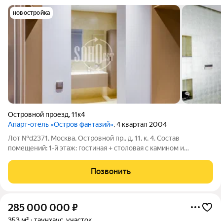
новостройка
Островной проезд
,
11к4
Апарт-отель «Остров фантазий»
, 4 квартал 2004
Лот №d2371, Москва, Островной пр., д. 11, к. 4. Состав
помещений: 1-й этаж: гостиная + столовая с камином и
выходом на террасу, кухня, гостевой санузел, холл; 2-й этаж:
четыре спальни с ванными комнатами и гардеробными Новый,
Позвонить
стильный дом
285 000 000
₽
353 м²
таунхаус, участок