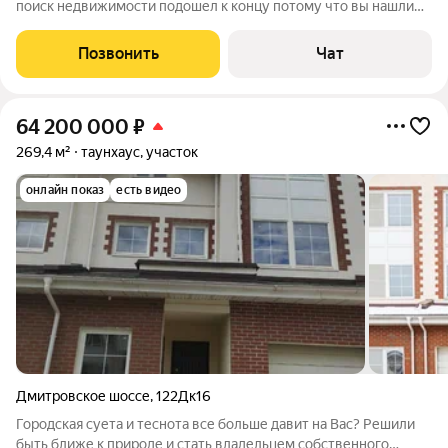
поиск недвижимости подошел к концу потому что вы нашли
не просто квартиру или дом. Вы нашли свободу. Представьте
себе жизнь, где вместо шума соседей за стеной лишь
Позвонить
Чат
убаюкивающий шепот волн у
64 200 000
₽
269,4 м²
таунхаус, участок
онлайн показ
есть видео
Дмитровское шоссе
,
122Дк16
Городская суета и теснота все больше давит на Вас? Решили
быть ближе к природе и стать владельцем собственного