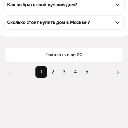
дома, из них 2 объявления от собственников, 79 
Как выбрать свой лучший дом?
объявлений от агентств, 11 объявлений от 
Чтобы купить дом рядом с парком, воспользуйтесь 
застройщиков
тепловой картой для оценки инфраструктуры и 
Сколько стоит купить дом в Москве ?
транспортной доступности в выбранном районе в 
Цена за квадратный метр
52 000 — 3,92 млн ₽
Москве
Площадь
28 — 1324 м²
Для легкого выбора подходящего дома в верхней 
части страницы есть самые частые комбинации 
Самый дорогой объект
1,87 млрд ₽
Показать ещё 20
фильтров, например «» или «»
Помимо удобной сортировки по цене продажи вы 
1
2
3
4
5
можете отсортировать результаты по стоимости 
квадратного метра или площади