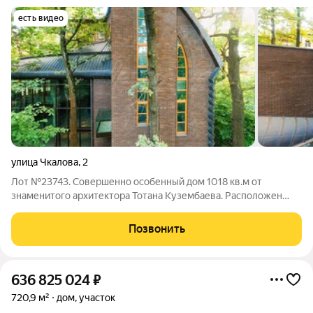
есть видео
улица Чкалова
,
2
Лот №23743. Совершенно особенный дом 1018 кв.м от
знаменитого архитектора Тотана Кузембаева. Расположен
внутри МКАД в лесу на участке 22 сот с многочисленными
вековыми дубами. Дом отличается смелой архитектурой в
Позвонить
стиле конструктивизм, выполнен из
636 825 024
₽
720,9 м²
дом, участок