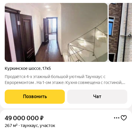
Куркинское шоссе
,
17к5
Продаётся 4-х этажный большой уютный Таунхаус с
Евроремонтом . На 1-ом этаже: Кухня совмещена с гостиной,
просторная гардеробная комната, санузел, бойлерная, подвал,
два выхода на открытую террасу с газонной огороженной
Позвонить
Чат
лужайкой. 2-й этаж включает в
49 000 000
₽
267 м²
таунхаус, участок