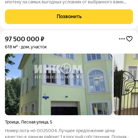
ипотеку на самых выгодных условиях от выбранного вами
Банка. Продается расположенный в д. Ерино кирпичный
таунхаус площадью 115,6 кв. м. в г. Подольск. Лучшая локация в
Позвонить
городе, самое спокойное и
97 500 000
₽
618 м²
дом, участок
Троицк
,
Лесная улица
,
5
Номер лота: нп-0025004. Лучшее предложение цена-
качество в данном районе! 1 взрослый собственник. Полная