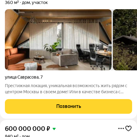
360 м²
дом, участок
улица Саврасова
,
7
Престижная локация, уникальная возможность жить рядом с
центром Москвы в своем доме! Или в качестве бизнеса с
максимальной окупаемостью, сейчас все сдано по высоким
ставкам, полностью переоборудовано и укомплектовано под
Позвонить
коворкинг! Уникальная
600 000 000
₽
840 м²
дом